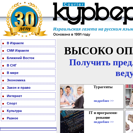
В Израиле
ВЫСОКО ОП
СМИ Израиля
Ближний Восток
Получить пред
В СНГ
вед
В мире
Экономика
Турагенты
Закон и право
Интернет
подробнее >>
Спорт
Культура
IT и программи-
рование
Разное
подробнее >>