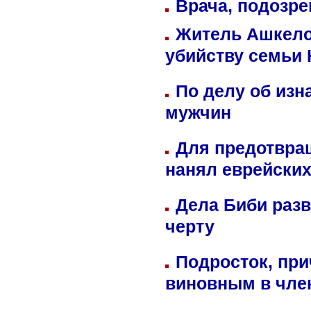
Врача, подозре
Житель Ашкелон
убийству семьи 
По делу об изн
мужчин
Для предотвра
нанял еврейских
Дела Биби разв
черту
Подросток, при
виновным в член