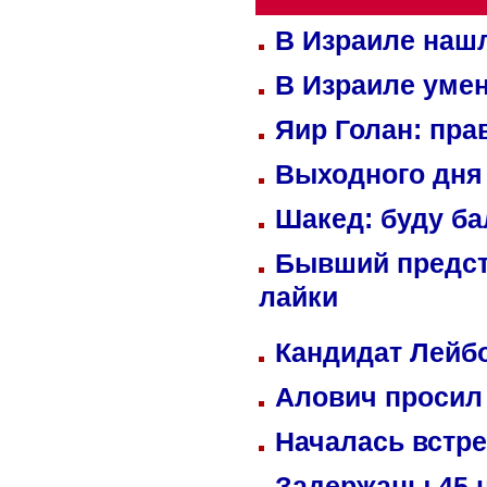
В Израиле нашл
В Израиле уме
Яир Голан: пра
Выходного дня 
Шакед: буду б
Бывший предст
лайки
Кандидат Лейбо
Алович просил 
Началась встре
Задержаны 45 н