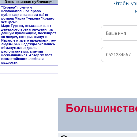
Эксклюзивная публикация
"Курьер" получил
исключительное право
публикации на своем сайте
романа Марка Туркова "
Кратно
четырем
".
Марк Турков, отказавшись от
денежного вознаграждения за
данную публикацию, посвящает
ее людям, которые живут в
Израиле и за его пределами, тем
людям, чьи надежды оказались
обманутыми, идеалы
растоптанными, а мечты
несбывшимися. Автор желает
всем стойкости, любви и
мудрости.
Большинство