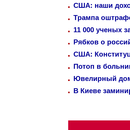
США: наши дохо
Трампа оштрафо
11 000 ученых 
Рябков о росси
США: Конституц
Потоп в больни
Ювелирный дом
В Киеве замини