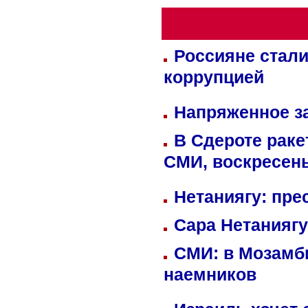
Россияне стали
коррупцией
Напряженное за
В Сдероте раке
СМИ, воскресень
Нетаниягу: пре
Сара Нетаниягу
СМИ: в Мозамби
наемников