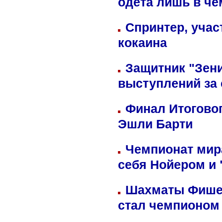
одета лишь в че
Спринтер, учас
кокаина
Защитник "Зен
выступлений за
Финал Итоговог
Эшли Барти
Чемпионат мир
себя Нойером и 
Шахматы Фишер
стал чемпионом