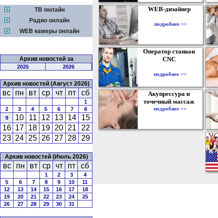
WEB-дизайнер
ТВ онлайн
Радио онлайн
подробнее >>
WEB камеры онлайн
Оператор станков
Архив новостей за
CNC
2025
2026
подробнее >>
Архив новостей (Август 2026)
вс
пн
вт
ср
чт
пт
сб
Акупрессура и
точечный массаж
1
подробнее >>
2
3
4
5
6
7
8
10
11
12
13
14
15
9
16
17
18
19
20
21
22
23
24
25
26
27
28
29
Архив новостей (Июль 2026)
вс
пн
вт
ср
чт
пт
сб
1
2
3
4
5
6
7
8
9
10
11
12
13
14
15
16
17
18
19
20
21
22
23
24
25
26
27
28
29
30
31