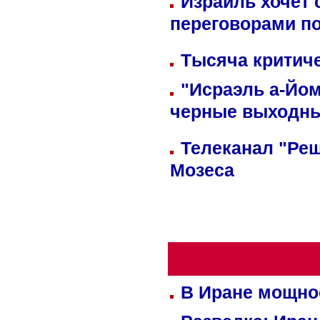
Израиль хочет 
переговорами п
Тысяча критиче
"Исраэль а-Йом
черные выходн
Телеканал "Реш
Мозеса
В Иране мощно