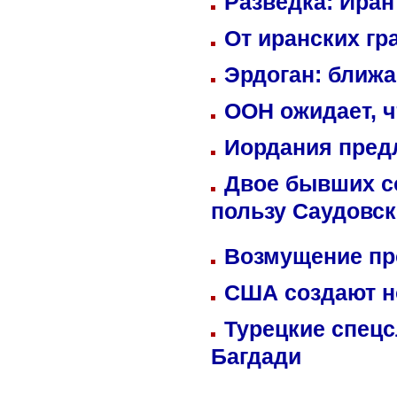
Разведка: Иран
От иранских гр
Эрдоган: ближ
ООН ожидает, ч
Иордания пред
Двое бывших со
пользу Саудовс
Возмущение пр
США создают н
Турецкие спецс
Багдади