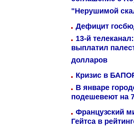
соглашение с Ro
"Нерушимой ска
Дефицит госбюд
13-й телеканал
выплатил палес
долларов
Кризис в БАПО
В январе город
подешевеют на 
Французский м
Гейтса в рейтин