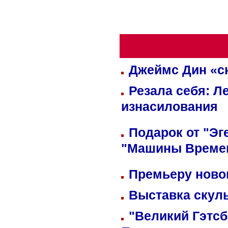
Джеймс Дин «сн
Резала себя: Л
изнасилования
Подарок от "Эг
"Машины Време
Премьеру новог
Выставка скуль
"Великий Гэтсб