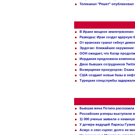
Телеканал "Решет" опубликовал 
В Иране мощное землетрясение:
Разведка: Иран создат ядерную 
От иранских гранат гибнут демо
Эрдоган: ближайшее окружение 
ООН ожидает, что Катар продол
Иордания предложила компенс
Двое бывших сотрудников Twitt
Возмущение прокуроров: Охана 
США создают новые базы в неф
Турецкие спецслужбы задержали
Бывшая жена Потапа рассказала
Российские рэперы выступили в
11 000 ученых заявили о немину
У дочери ведущей Ларисы Гузее
Асмус о секс-сцене: долго не м