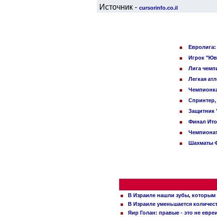
Источник -
cursorinfo.co.il
Евролига:
Игрок "Юв
Лига чемп
Легкая ат
Чемпионка
Спринтер,
Защитник 
Финал Ито
Чемпионат
Шахматы Ф
В Израиле нашли зубы, которым 
В Израиле уменьшается количес
Яир Голан: правые - это не евре