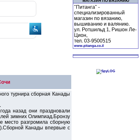
МАГАЗИН ПО ВЯЗАНИЮ
"Питанга" -
специализированный
магазин по вязанию,
вышиванию и валянию.
ул. Ротшильд 1, Ришон Ле-
Цион,
тел. 03-9500515
www.pitanga.co.il
Сочи
ного турнира сборная Канады
.
года назад они праздновали
далей зимних Олимпиад.Бронзу
ье место разгромила сборную
3).Сборной Канады впервые с