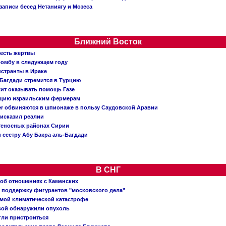
записи бесед Нетаниягу и Мозеса
Ближний Восток
 есть жертвы
бомбу в следующем году
нстранты в Ираке
Багдади стремится в Турцию
жит оказывать помощь Газе
ацию израильским фермерам
er обвиняются в шпионаже в пользу Саудовской Аравии
исказил реалии
теносных районах Сирии
 сестру Абу Бакра аль-Багдади
В СНГ
 об отношениях с Каменских
 поддержку фигурантов "московского дела"
емой климатической катастрофе
вой обнаружили опухоль
огли пристроиться