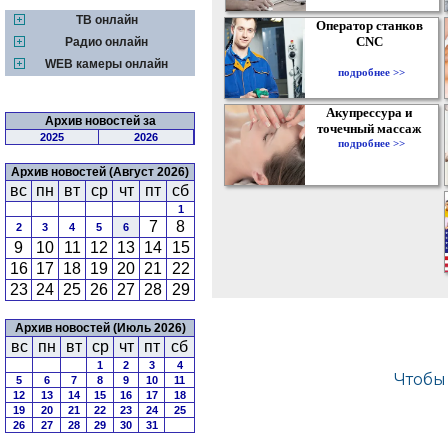
ТВ онлайн
Оператор станков
CNC
Радио онлайн
WEB камеры онлайн
подробнее >>
Акупрессура и
Архив новостей за
точечный массаж
2025
2026
подробнее >>
Архив новостей (Август 2026)
вс
пн
вт
ср
чт
пт
сб
1
7
8
2
3
4
5
6
9
10
11
12
13
14
15
16
17
18
19
20
21
22
23
24
25
26
27
28
29
Архив новостей (Июль 2026)
вс
пн
вт
ср
чт
пт
сб
1
2
3
4
5
6
7
8
9
10
11
12
13
14
15
16
17
18
19
20
21
22
23
24
25
26
27
28
29
30
31