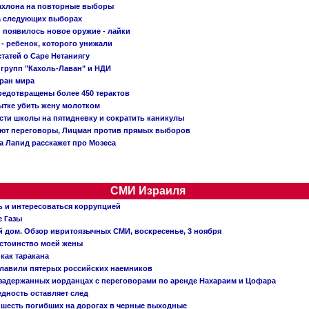
Кахлона на повторные выборы
а следующих выборах
появилось новое оружие - лайки
- ребенок, которого унижали
татей о Саре Нетаниягу
 групп "Кахоль-Лаван" и НДИ
тран мира
редотвращены более 450 терактов
тке убить жену молотком
сти школы на пятидневку и сократить каникулы
ают переговоры, Лицман против прямых выборов
 а Лапид расскажет про Мозеса
СМИ Израиля
ь и интересоваться коррупцией
е Газы
й дом. Обзор ивритоязычных СМИ, воскресенье, 3 ноября
остоинство моей жены
 как таракана
главили пятерых российских наемников
о задержанных иорданцах с переговорами по аренде Нахараим и Цофара
едность оставляет след
: шесть погибших на дорогах в черные выходные