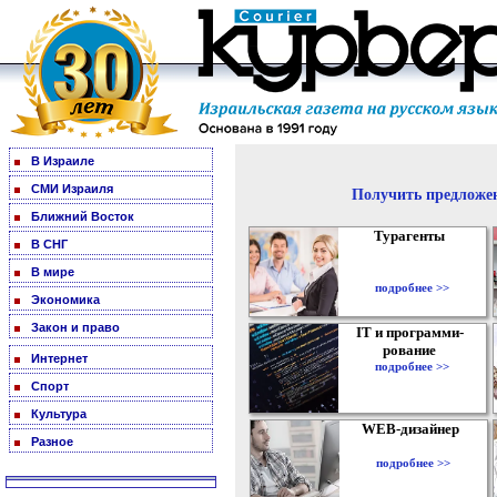
В Израиле
СМИ Израиля
Получить предложен
Ближний Восток
Турагенты
В СНГ
В мире
подробнее >>
Экономика
Закон и право
IT и программи-
рование
Интернет
подробнее >>
Спорт
Культура
WEB-дизайнер
Разное
подробнее >>