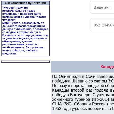
Эксклюзивная публикация
"Курьер" получил
исключительное право
публикации на своем сайте
романа Марка Туркова "
Кратно
четырем
".
Марк Турков, отказавшись от
денежного вознаграждения за
данную публикацию, посвящает
ее людям, которые живут в
Израиле и за его пределами, тем
людям, чьи надежды оказались
обманутыми, идеалы
растоптанными, а мечты
несбывшимися. Автор желает
всем стойкости, любви и
мудрости.
Канад
На Олимпиаде в Сочи завершил
победила Швецию со счетом 3:0 (1
По разу в ворота шведской сбор
Канадцы второй раз подряд в
победу в Ванкувере. С учетом 
хоккейного турнира Игр-2014 
США (5:0). Сборная России пре
1952 года удалось победить на