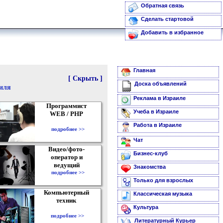
Обратная связь
Сделать стартовой
Добавить в избранное
Главная
[ Скрыть ]
Доска объявлений
аиля
Реклама в Израиле
Программист
Учеба в Израиле
WEB / PHP
Работа в Израиле
подробнее >>
Чат
Видео/фото-
Бизнес-клуб
оператор и
ведущий
Знакомства
подробнее >>
Только для взрослых
Компьютерный
Классическая музыка
техник
Культура
подробнее >>
Литературный Курьер