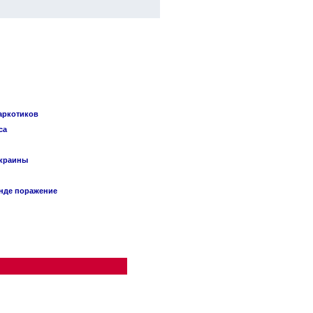
наркотиков
са
Украины
анде поражение