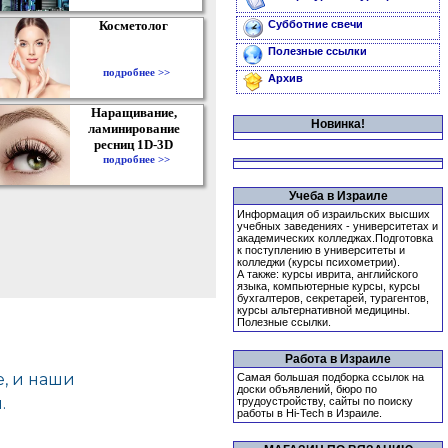
Косметолог
Субботние свечи
Полезные ссылки
подробнее >>
Архив
Наращивание,
Новинка!
ламинирование
ресниц 1D-3D
подробнее >>
Учеба в Израиле
Информация об израильских высших
учебных заведениях - университетах и
академических колледжах.Подготовка
к поступлению в университеты и
колледжи (курсы психометрии).
А также: курсы иврита, английского
языка, компьютерные курсы, курсы
бухгалтеров, секретарей, турагентов,
курсы альтернативной медицины.
Полезные ссылки.
Работа в Израиле
Самая большая подборка ссылок на
доски объявлений, бюро по
трудоустройству, сайты по поиску
работы в Hi-Tech в Израиле.