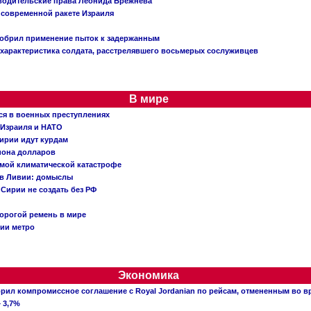
 водительские права Леонида Брежнева
 современной ракете Израиля
добрил применение пыток к задержанным
характеристика солдата, расстрелявшего восьмерых сослуживцев
В мире
ся в военных преступлениях
 Израиля и НАТО
ирии идут курдам
иона долларов
емой климатической катастрофе
 в Ливии: домыслы
Сирии не создать без РФ
орогой ремень в мире
ции метро
Экономика
рил компромиссное соглашение с Royal Jordanian по рейсам, отмененным во 
 3,7%