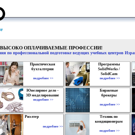
ВЫСОКО ОПЛАЧИВАЕМЫЕ ПРОФЕССИИ!
ия по профессиональной подготовке ведущих учебных центров Изр
Практическая
Программы
бухгалтерия
SolidWorks /
SolidCam
подробнее >>
подробнее >>
Ювелирное дело -
Биржевые
3D моделирование
брокеры
подробнее >>
подробнее >>
Риэлтер
Техник по
кондиционерам
подробнее >>
подробнее >>