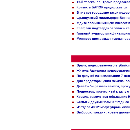
13-й телеканал: Трамп предлаг
Кризис в БАПОР продолжается
В январе городские такси подо
Французский миллиардер Бернар
Ждите повышения цен: кнессет 
Energean подтвердила запасы г
Главный аудитор минфина прика
Минпрос прекращает курсы повы
Врача, подозреваемого в убийст
Житель Ашкелона подозревается 
По делу об изнасиловании 7-ле
Для предотвращения межклановы
Дела Биби разваливаются, проку
Подросток, причастный к делу о
Кремль рассмотрит обращение Н
Семья и друзья Наамы: "Ради ее
Из "дела 4000" могут убрать обв
Выбросил кокаин: новые данные