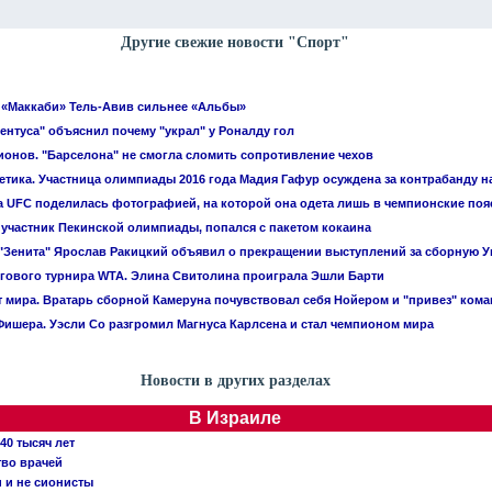
Другие свежие новости "Спорт"
 «Маккаби» Тель-Авив сильнее «Альбы»
ентуса" объяснил почему "украл" у Роналду гол
ионов. "Барселона" не смогла сломить сопротивление чехов
летика. Участница олимпиады 2016 года Мадия Гафур осуждена за контрабанду 
 UFC поделилась фотографией, на которой она одета лишь в чемпионские поя
 участник Пекинской олимпиады, попался с пакетом кокаина
"Зенита" Ярослав Ракицкий объявил о прекращении выступлений за сборную 
гового турнира WTA. Элина Свитолина проиграла Эшли Барти
 мира. Вратарь сборной Камеруна почувствовал себя Нойером и "привез" ком
ишера. Уэсли Со разгромил Магнуса Карлсена и стал чемпионом мира
Новости в других разделах
В Израиле
40 тысяч лет
тво врачей
и и не сионисты