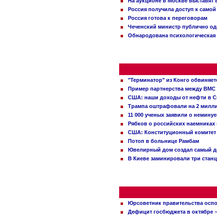
На аукционе в Москве выставят
Россия получила доступ к самой
Россия готова к переговорам
Чеченский министр публично о
Обнародована психологическая 
"Терминатор" из Конго обвиняет
Пример партнерства между ВМС
США: наши доходы от нефти в С
Трампа оштрафовали на 2 милл
11 000 ученых заявили о немину
Рябков о российских наемниках
США: Конституционный комитет 
Потоп в больнице Рамбам
Ювелирный дом создал самый д
В Киеве заминировали три стан
Юрсоветник правительства оспо
Дефицит госбюджета в октябре –