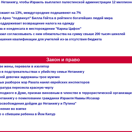
ал Нетаниягу, чтобы Израиль выплатил палестинской администрации 12 миллио
рожают на 13%, междугородние подешевеют на 7%
 Арно "подвинул" Билла Гейтса в рейтинге богатейших людей мира
поддерживает возвращение налога на одежду
аза и конденсата в месторождении "Кариш Цафон"
зал согласовывать с ним обязательства на сумму свыше 200 тысяч шекелей
шения квалификации для учителей из-за отсутствия бюджета
Закон и право
ве жены, перевели в изолятор
в подстрекательствах к убийству семьи Нетаниягу
тней девочки задержаны трое мужчин
х разборок мэр Рахата нанял еврейских инспекторов
ратура пересекла красную черту
 поджоге в Думе, признан виновным в членстве в террористической организац
етаниягу о помиловании гражданки Израиля Наамы Иссахар
 освобождения дойдем до Нетаниягу и Путина"
инение во взятке
 о сбившем ребенка в Йом Кипур