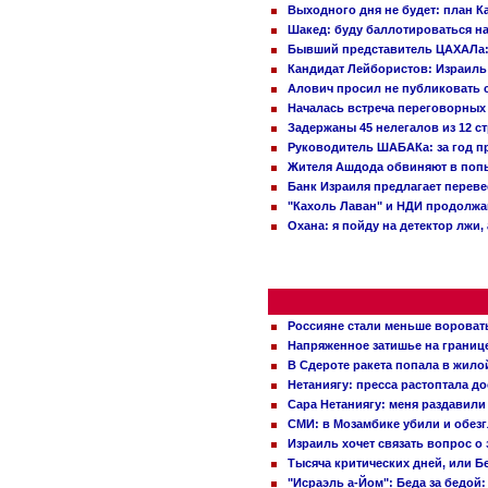
Выходного дня не будет: план 
Шакед: буду баллотироваться н
Бывший представитель ЦАХАЛа: 
Кандидат Лейбористов: Израиль 
Алович просил не публиковать с
Началась встреча переговорных
Задержаны 45 нелегалов из 12 с
Руководитель ШАБАКа: за год п
Жителя Ашдода обвиняют в попы
Банк Израиля предлагает переве
"Кахоль Лаван" и НДИ продолж
Охана: я пойду на детектор лжи,
Россияне стали меньше вороват
Напряженное затишье на границ
В Сдероте ракета попала в жило
Нетаниягу: пресса растоптала д
Сара Нетаниягу: меня раздавили
СМИ: в Мозамбике убили и обез
Израиль хочет связать вопрос 
Тысяча критических дней, или Б
"Исраэль а-Йом": Беда за бедой