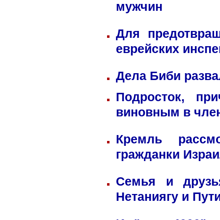
мужчин
Для предотвра
еврейских инспе
Дела Биби разва
Подросток, пр
виновным в член
Кремль рассм
гражданки Изра
Семья и друзь
Нетаниягу и Пут