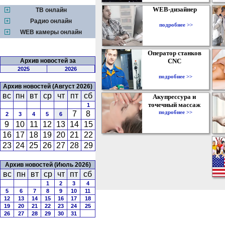
WEB-дизайнер
ТВ онлайн
Радио онлайн
подробнее >>
WEB камеры онлайн
Оператор станков
Архив новостей за
CNC
2025
2026
подробнее >>
Архив новостей (Август 2026)
вс
пн
вт
ср
чт
пт
сб
Акупрессура и
точечный массаж
1
подробнее >>
7
8
2
3
4
5
6
9
10
11
12
13
14
15
16
17
18
19
20
21
22
23
24
25
26
27
28
29
Архив новостей (Июль 2026)
вс
пн
вт
ср
чт
пт
сб
1
2
3
4
5
6
7
8
9
10
11
12
13
14
15
16
17
18
19
20
21
22
23
24
25
26
27
28
29
30
31