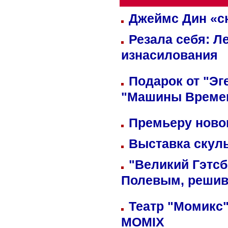
Джеймс Дин «сн
Резала себя: Л
изнасилования
Подарок от "Эг
"Машины Време
Премьеру новог
Выставка скуль
"Великий Гэтсб
Полевым, решив
Театр "Момикс"
MOMIX