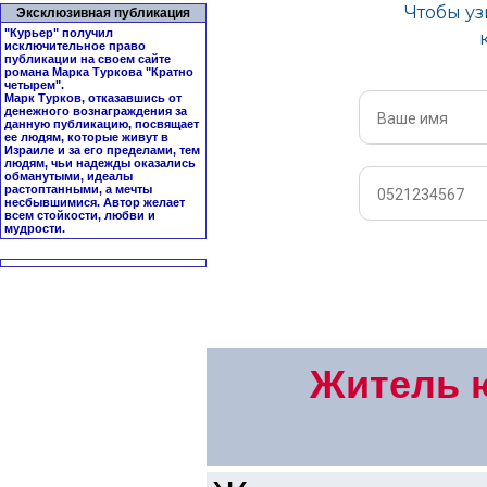
Эксклюзивная публикация
"Курьер" получил
исключительное право
публикации на своем сайте
романа Марка Туркова "
Кратно
четырем
".
Марк Турков, отказавшись от
денежного вознаграждения за
данную публикацию, посвящает
ее людям, которые живут в
Израиле и за его пределами, тем
людям, чьи надежды оказались
обманутыми, идеалы
растоптанными, а мечты
несбывшимися. Автор желает
всем стойкости, любви и
мудрости.
Житель ю