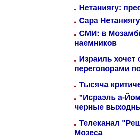
Нетаниягу: пре
Сара Нетаниягу
СМИ: в Мозамби
наемников
Израиль хочет 
переговорами п
Тысяча критиче
"Исраэль а-Йом
черные выходн
Телеканал "Реш
Мозеса