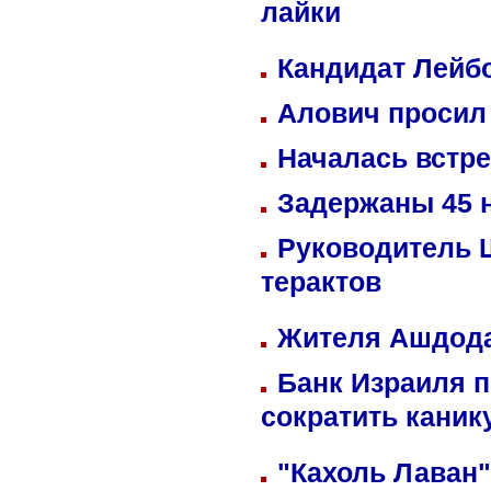
лайки
Кандидат Лейбо
Алович просил 
Началась встре
Задержаны 45 н
Руководитель 
терактов
Жителя Ашдода
Банк Израиля п
сократить кани
"Кахоль Лаван