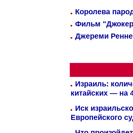
Королева парод
Фильм "Джокер
Джереми Реннер
Израиль: колич
китайских — на 
Иск израильско
Европейского су
Что произойдет