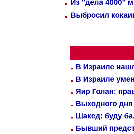
Из "дела 4000" м
Выбросил кокаин
В Израиле нашл
В Израиле уме
Яир Голан: пра
Выходного дня 
Шакед: буду б
Бывший предст