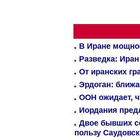
В Иране мощно
Разведка: Иран
От иранских гр
Эрдоган: ближ
ООН ожидает, ч
Иордания пред
Двое бывших со
пользу Саудовс