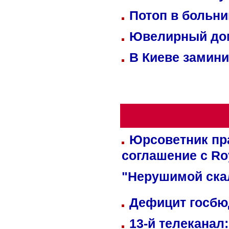
Потоп в больн
Ювелирный дом
В Киеве замини
Юрсоветник пр
соглашение с Ro
"Нерушимой ска
Дефицит госбюд
13-й телеканал