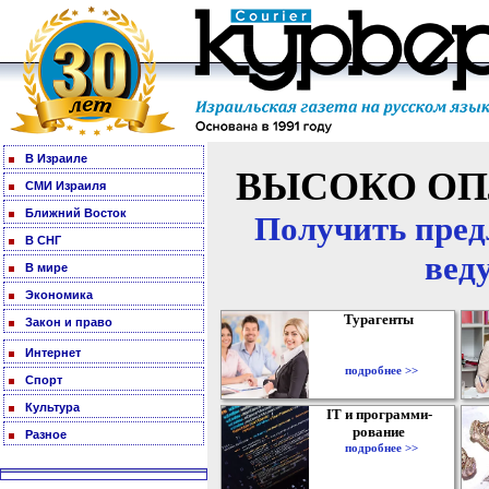
В Израиле
ВЫСОКО ОП
СМИ Израиля
Ближний Восток
Получить пред
В СНГ
вед
В мире
Экономика
Турагенты
Закон и право
Интернет
подробнее >>
Спорт
Культура
IT и программи-
рование
Разное
подробнее >>