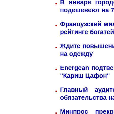
В январе город
подешевеют на 
Французский ми
рейтинге богате
Ждите повышени
на одежду
Energean подтве
"Кариш Цафон"
Главный ауди
обязательства н
Минпрос прек