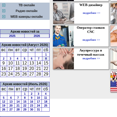
WEB-дизайнер
ТВ онлайн
Радио онлайн
подробнее >>
WEB камеры онлайн
Оператор станков
Архив новостей за
CNC
2025
2026
подробнее >>
Архив новостей (Август 2026)
вс
пн
вт
ср
чт
пт
сб
Акупрессура и
точечный массаж
1
подробнее >>
2
3
4
5
6
7
8
9
10
11
12
13
14
15
16
17
18
19
20
21
22
23
24
25
26
27
28
29
Архив новостей (Июль 2026)
вс
пн
вт
ср
чт
пт
сб
1
2
3
4
5
6
7
8
9
10
11
12
13
14
15
16
17
18
19
20
21
22
23
24
25
26
27
28
29
30
31