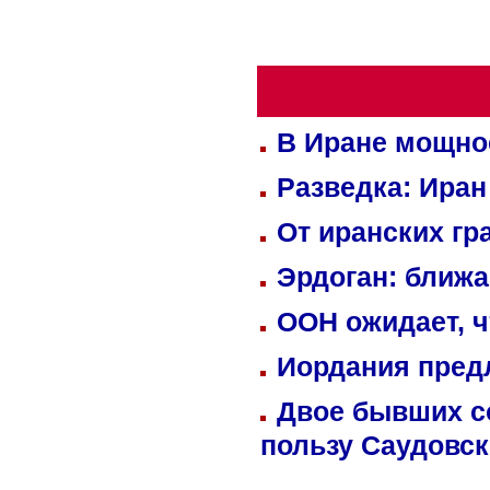
В Иране мощно
Разведка: Иран
От иранских гр
Эрдоган: ближ
ООН ожидает, ч
Иордания пред
Двое бывших со
пользу Саудовс