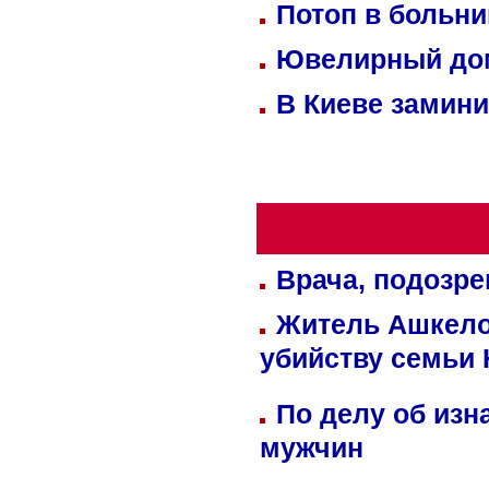
Потоп в больн
Ювелирный дом
В Киеве замини
Врача, подозре
Житель Ашкелон
убийству семьи 
По делу об изн
мужчин