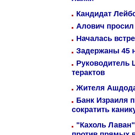
лайки
Кандидат Лейбо
Алович просил 
Началась встре
Задержаны 45 н
Руководитель 
терактов
Жителя Ашдода
Банк Израиля п
сократить кани
"Кахоль Лаван