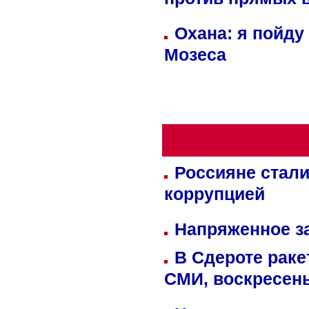
против прямых 
Охана: я пойду
Мозеса
Россияне стали
коррупцией
Напряженное за
В Сдероте раке
СМИ, воскресень