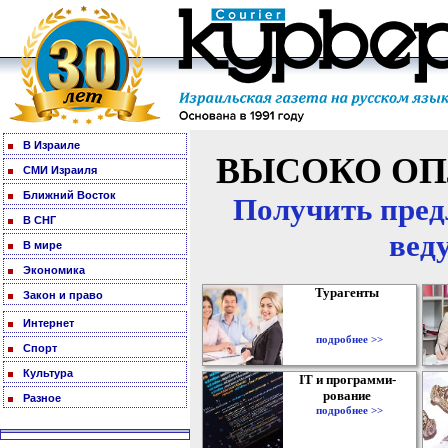
В Израиле
ВЫСОКО ОП
СМИ Израиля
Ближний Восток
Получить пред
В СНГ
вед
В мире
Экономика
Турагенты
Закон и право
Интернет
подробнее >>
Спорт
Культура
IT и программи-
рование
Разное
подробнее >>