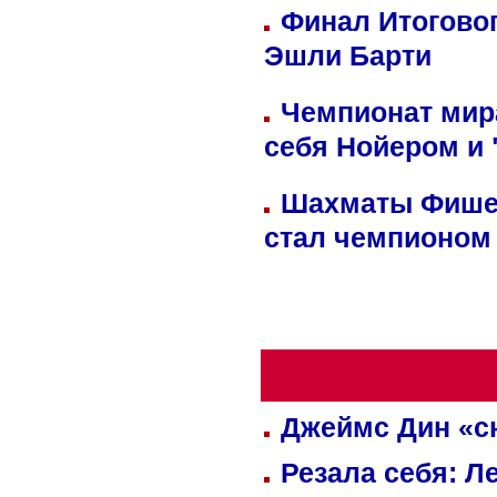
Финал Итоговог
Эшли Барти
Чемпионат мир
себя Нойером и 
Шахматы Фишер
стал чемпионом
Джеймс Дин «сн
Резала себя: Л