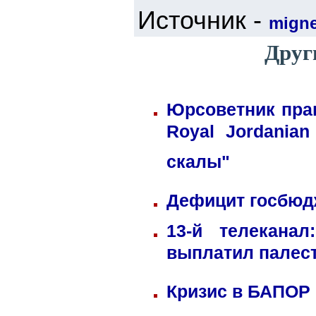
Источник -
mign
Друг
Юрсоветник пра
Royal Jordania
скалы"
Дефицит госбюдж
13-й телекана
выплатил палес
Кризис в БАПОР