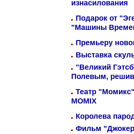
изнасилования
Подарок от "Эг
"Машины Време
Премьеру новог
Выставка скуль
"Великий Гэтсб
Полевым, решив
Театр "Момикс"
MOMIX
Королева парод
Фильм "Джокер