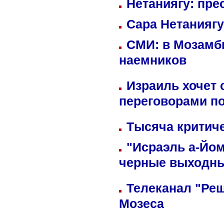
Нетаниягу: пре
Сара Нетаниягу
СМИ: в Мозамби
наемников
Израиль хочет 
переговорами п
Тысяча критиче
"Исраэль а-Йом
черные выходн
Телеканал "Реш
Мозеса