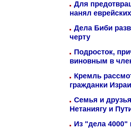
Для предотвра
нанял еврейских
Дела Биби разв
черту
Подросток, при
виновным в член
Кремль рассмо
гражданки Изра
Семья и друзь
Нетаниягу и Пут
Из "дела 4000"