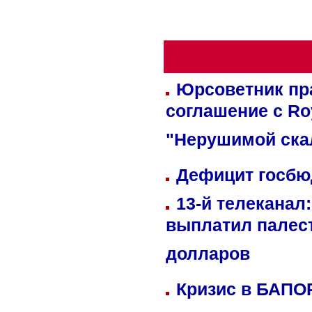
Юрсоветник пр
соглашение с Ro
"Нерушимой ска
Дефицит госбюд
13-й телеканал
выплатил палес
долларов
Кризис в БАПО