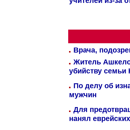
учителей из-за 
Врача, подозре
Житель Ашкелон
убийству семьи 
По делу об изн
мужчин
Для предотвра
нанял еврейских