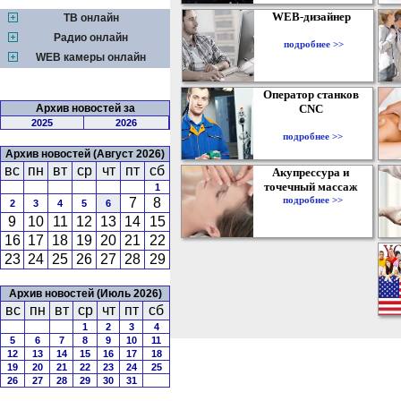
WEB-дизайнер
ТВ онлайн
Радио онлайн
подробнее >>
WEB камеры онлайн
Оператор станков
Архив новостей за
CNC
2025
2026
подробнее >>
Архив новостей (Август 2026)
вс
пн
вт
ср
чт
пт
сб
Акупрессура и
точечный массаж
1
подробнее >>
7
8
2
3
4
5
6
9
10
11
12
13
14
15
16
17
18
19
20
21
22
23
24
25
26
27
28
29
Архив новостей (Июль 2026)
вс
пн
вт
ср
чт
пт
сб
1
2
3
4
5
6
7
8
9
10
11
12
13
14
15
16
17
18
19
20
21
22
23
24
25
26
27
28
29
30
31