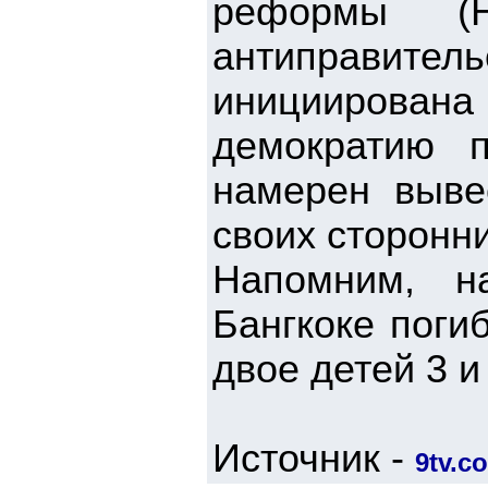
реформы (Н
антиправител
инициирова
демократию п
намерен выве
своих сторонни
Напомним, н
Бангкоке поги
двое детей 3 и 
Источник -
9tv.co