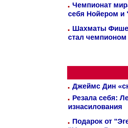
Чемпионат мир
себя Нойером и 
Шахматы Фишер
стал чемпионом
Джеймс Дин «сн
Резала себя: Л
изнасилования
Подарок от "Эг