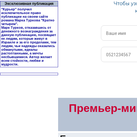
Эксклюзивная публикация
"Курьер" получил
исключительное право
публикации на своем сайте
романа Марка Туркова "
Кратно
четырем
".
Марк Турков, отказавшись от
денежного вознаграждения за
данную публикацию, посвящает
ее людям, которые живут в
Израиле и за его пределами, тем
людям, чьи надежды оказались
обманутыми, идеалы
растоптанными, а мечты
несбывшимися. Автор желает
всем стойкости, любви и
мудрости.
Премьер-ми