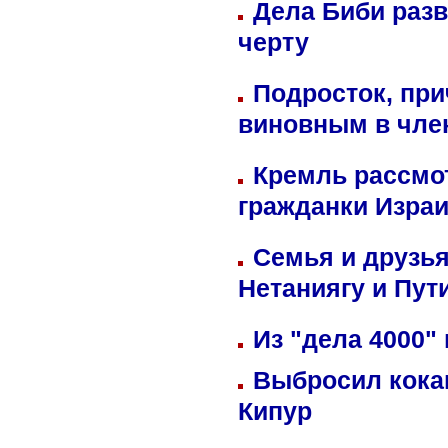
Дела Биби разв
черту
Подросток, при
виновным в член
Кремль рассмо
гражданки Изра
Семья и друзь
Нетаниягу и Пут
Из "дела 4000"
Выбросил кока
Кипур