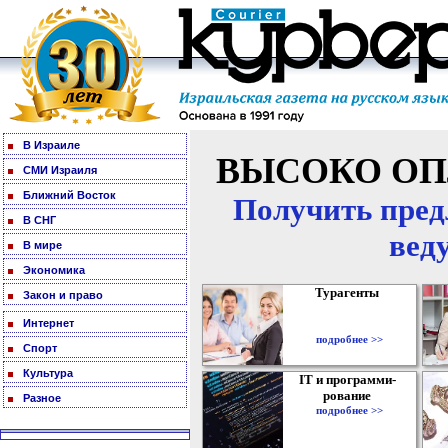
В Израиле
ВЫСОКО ОП
СМИ Израиля
Ближний Восток
Получить пред
В СНГ
вед
В мире
Экономика
Турагенты
Закон и право
Интернет
подробнее >>
Спорт
Культура
IT и программи-
рование
Разное
подробнее >>