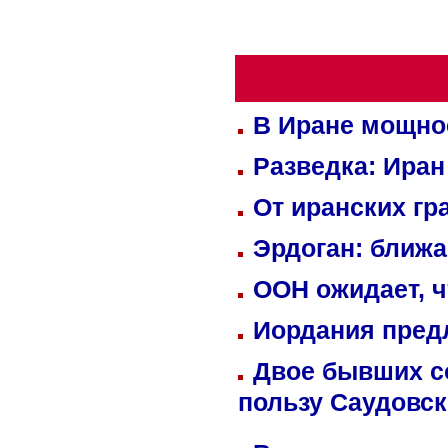
В Иране мощно
Разведка: Иран
От иранских гр
Эрдоган: ближ
ООН ожидает, ч
Иордания пред
Двое бывших со
пользу Саудовс