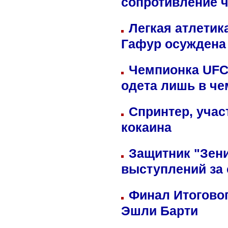
сопротивление 
Легкая атлетик
Гафур осуждена 
Чемпионка UFC
одета лишь в че
Спринтер, учас
кокаина
Защитник "Зен
выступлений за
Финал Итоговог
Эшли Барти