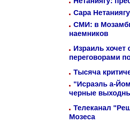
Нетаниягу: пре
Сара Нетаниягу
СМИ: в Мозамби
наемников
Израиль хочет 
переговорами п
Тысяча критиче
"Исраэль а-Йом
черные выходн
Телеканал "Реш
Мозеса