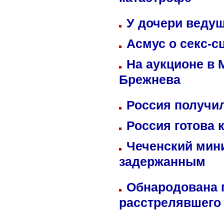
катастрофе
У дочери веду
Асмус о секс-с
На аукционе в 
Брежнева
Россия получил
Россия готова 
Чеченский мин
задержанным
Обнародована п
расстрелявшего