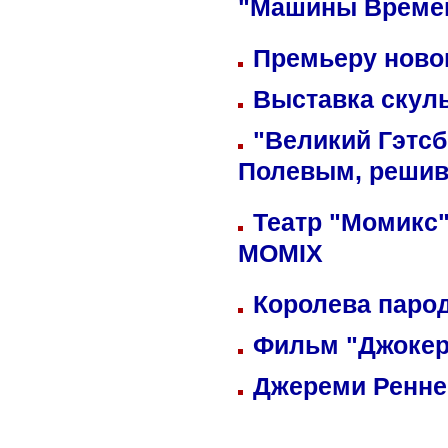
"Машины Време
Премьеру новог
Выставка скуль
"Великий Гэтсб
Полевым, решив
Театр "Момикс"
MOMIX
Королева парод
Фильм "Джокер
Джереми Реннер