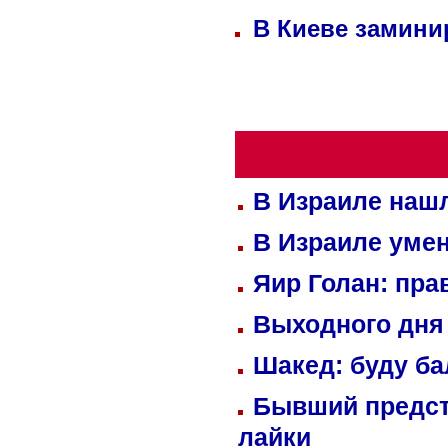
В Киеве замини
В Израиле нашл
В Израиле уме
Яир Голан: пра
Выходного дня 
Шакед: буду б
Бывший предст
лайки