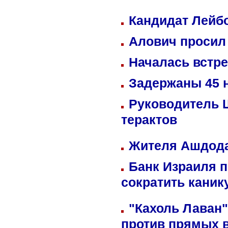
Кандидат Лейбо
Алович просил 
Началась встре
Задержаны 45 н
Руководитель 
терактов
Жителя Ашдода
Банк Израиля п
сократить кани
"Кахоль Лаван
против прямых 