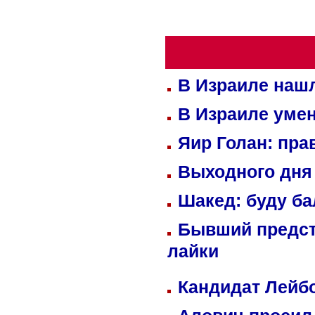
В Израиле нашл
В Израиле уме
Яир Голан: пра
Выходного дня 
Шакед: буду б
Бывший предст
лайки
Кандидат Лейбо