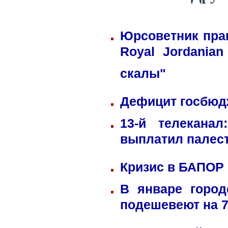
Юрсоветник пра
Royal Jordania
скалы"
Дефицит госбюдж
13-й телекана
выплатил палес
Кризис в БАПОР
В январе город
подешевеют на 