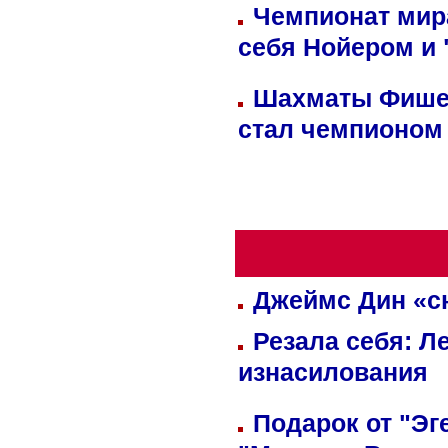
Чемпионат мир
себя Нойером и 
Шахматы Фишер
стал чемпионом
Джеймс Дин «сн
Резала себя: Л
изнасилования
Подарок от "Эг