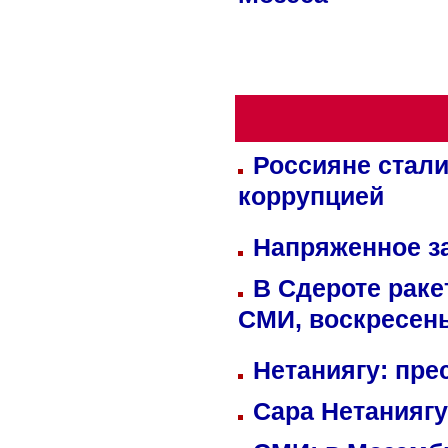
Мозеса
Россияне стали
коррупцией
Напряженное за
В Сдероте раке
СМИ, воскресень
Нетаниягу: пре
Сара Нетаниягу