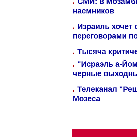
СМИ: в Мозамби
наемников
Израиль хочет 
переговорами п
Тысяча критиче
"Исраэль а-Йом
черные выходн
Телеканал "Реш
Мозеса