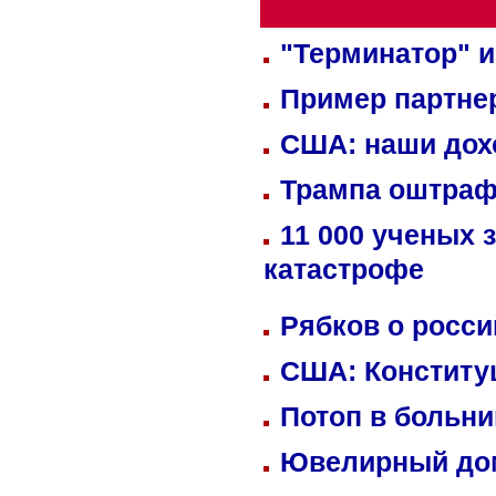
"Терминатор" и
Пример партне
США: наши дох
Трампа оштраф
11 000 ученых 
катастрофе
Рябков о росс
США: Конститу
Потоп в больн
Ювелирный дом