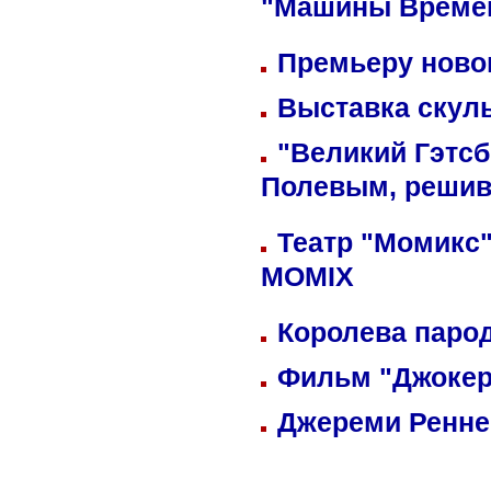
"Машины Време
Премьеру новог
Выставка скуль
"Великий Гэтсб
Полевым, решив
Театр "Момикс"
MOMIX
Королева парод
Фильм "Джокер
Джереми Реннер