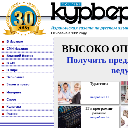
В Израиле
ВЫСОКО ОП
СМИ Израиля
Ближний Восток
Получить пред
В СНГ
вед
В мире
Экономика
Турагенты
Закон и право
Интернет
подробнее >>
Спорт
Культура
IT и программи-
рование
Разное
подробнее >>