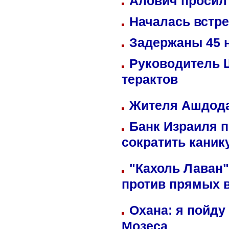
Алович просил 
Началась встре
Задержаны 45 н
Руководитель 
терактов
Жителя Ашдода
Банк Израиля п
сократить кани
"Кахоль Лаван
против прямых 
Охана: я пойду