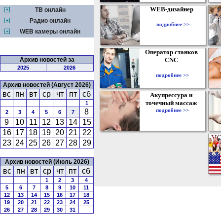
WEB-дизайнер
ТВ онлайн
Радио онлайн
подробнее >>
WEB камеры онлайн
Оператор станков
Архив новостей за
CNC
2025
2026
подробнее >>
Архив новостей (Август 2026)
вс
пн
вт
ср
чт
пт
сб
Акупрессура и
точечный массаж
1
подробнее >>
8
2
3
4
5
6
7
9
10
11
12
13
14
15
16
17
18
19
20
21
22
23
24
25
26
27
28
29
Архив новостей (Июль 2026)
вс
пн
вт
ср
чт
пт
сб
1
2
3
4
5
6
7
8
9
10
11
12
13
14
15
16
17
18
19
20
21
22
23
24
25
26
27
28
29
30
31