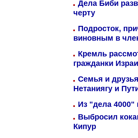
Дела Биби разв
черту
Подросток, при
виновным в член
Кремль рассмо
гражданки Изра
Семья и друзь
Нетаниягу и Пут
Из "дела 4000"
Выбросил кока
Кипур