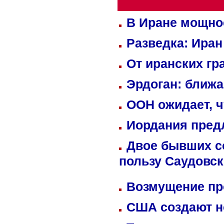
В Иране мощно
Разведка: Иран
От иранских гр
Эрдоган: ближ
ООН ожидает, ч
Иордания пред
Двое бывших со
пользу Саудовс
Возмущение пр
США создают н