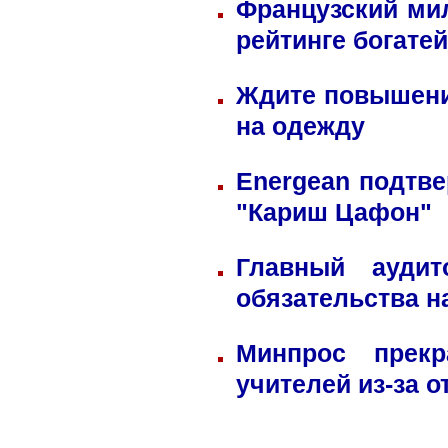
Французский ми
рейтинге богате
Ждите повышени
на одежду
Energean подтве
"Кариш Цафон"
Главный ауди
обязательства н
Минпрос прек
учителей из-за 