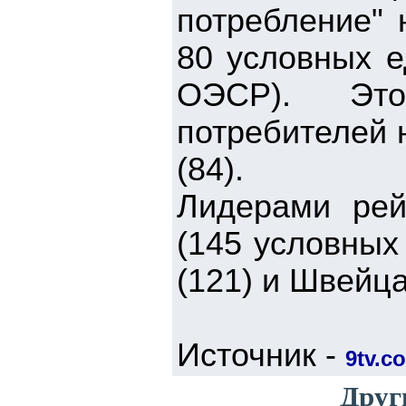
потребление" 
80 условных е
ОЭСР). Эт
потребителей н
(84).
Лидерами рей
(145 условных
(121) и Швейца
Источник -
9tv.co
Друг