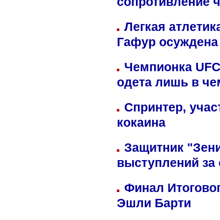
сопротивление 
Легкая атлетик
Гафур осуждена 
Чемпионка UFC
одета лишь в че
Спринтер, учас
кокаина
Защитник "Зен
выступлений за
Финал Итоговог
Эшли Барти