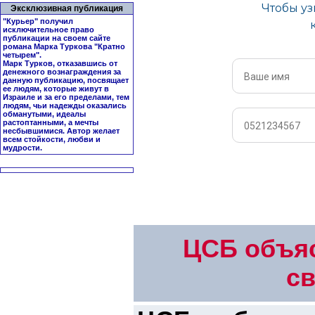
Эксклюзивная публикация
"Курьер" получил
исключительное право
публикации на своем сайте
романа Марка Туркова "
Кратно
четырем
".
Марк Турков, отказавшись от
денежного вознаграждения за
данную публикацию, посвящает
ее людям, которые живут в
Израиле и за его пределами, тем
людям, чьи надежды оказались
обманутыми, идеалы
растоптанными, а мечты
несбывшимися. Автор желает
всем стойкости, любви и
мудрости.
ЦСБ объяс
св