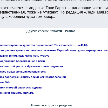
 встречается с моделью Тони Гаррн — папарацци часто вид
единственная, тоже не утихают. Но редакция «Леди Mail.R
ицу с хорошим чувством юмора.
Другие свежие новости "Разное"
тво иностранных туристов выросло на 10%, китайских — на 40,6%
винодельни грозит закончиться решением Европейского суда о маркировке по
вашим телом, если часто есть хурму?
родвижение Авраама и нас с вами
или золотой унитаз с бриллиантовым сидением
лась новая функция безопасности
ее подвержены риску психических заболеваний
амм ВИЧ
или о новой опасности курения
ланирует снимать фильмы
Новости в других разделах