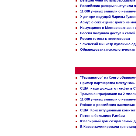
Бывшая жена Потапа рассказала
Российские рэперы выступили в
11 000 ученых заявили о немину
У дочери ведущей Ларисы Гузее
Асмус о секс-сцене: долго не м
На аукционе в Москве выставят
Россия получила доступ к самой
Россия готова к переговорам
Чеченский министр публично о
Обнародована психологическая 
"Терминатор" из Конго обвиняет
Пример партнерства между ВМС
США: наши доходы от нефти в С
Трампа оштрафовали на 2 милл
11 000 ученых заявили о немину
Рябков о российских наемниках
США: Конституционный комитет 
Потоп в больнице Рамбам
Ювелирный дом создал самый д
В Киеве заминировали три стан