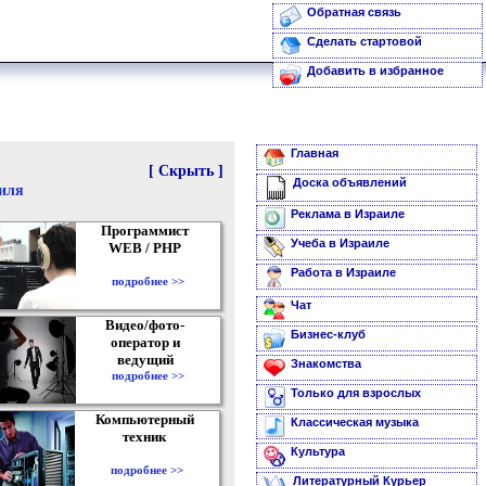
Обратная связь
Сделать стартовой
Добавить в избранное
Главная
[ Скрыть ]
Доска объявлений
аиля
Реклама в Израиле
Программист
Учеба в Израиле
WEB / PHP
Работа в Израиле
подробнее >>
Чат
Видео/фото-
Бизнес-клуб
оператор и
ведущий
Знакомства
подробнее >>
Только для взрослых
Компьютерный
Классическая музыка
техник
Культура
подробнее >>
Литературный Курьер