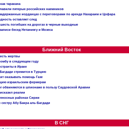
 как таракана
главили пятерых российских наемников
о задержанных иорданцах с переговорами по аренде Нахараим и Цофара
едность оставляет след
: шесть погибших на дорогах в черные выходные
записи бесед Нетаниягу и Мозеса
Ближний Восток
 есть жертвы
бомбу в следующем году
нстранты в Ираке
Багдади стремится в Турцию
жит оказывать помощь Газе
ацию израильским фермерам
er обвиняются в шпионаже в пользу Саудовской Аравии
исказил реалии
теносных районах Сирии
 сестру Абу Бакра аль-Багдади
В СНГ