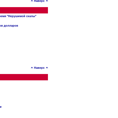
Наверх
время "Нерушимой скалы"
нов долларов
Наверх
ии