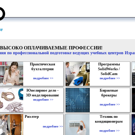
ВЫСОКО ОПЛАЧИВАЕМЫЕ ПРОФЕССИИ!
ия по профессиональной подготовке ведущих учебных центров Изр
Практическая
Программы
бухгалтерия
SolidWorks /
SolidCam
подробнее >>
подробнее >>
Ювелирное дело -
Биржевые
3D моделирование
брокеры
подробнее >>
подробнее >>
Риэлтер
Техник по
кондиционерам
подробнее >>
подробнее >>