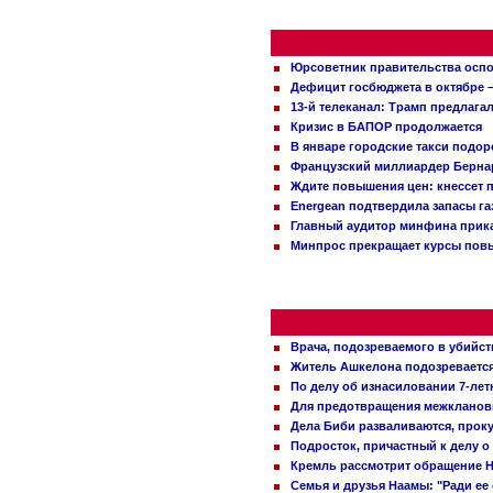
Юрсоветник правительства оспо
Дефицит госбюджета в октябре –
13-й телеканал: Трамп предлаг
Кризис в БАПОР продолжается
В январе городские такси подо
Французский миллиардер Бернар
Ждите повышения цен: кнессет 
Energean подтвердила запасы г
Главный аудитор минфина прика
Минпрос прекращает курсы повы
Врача, подозреваемого в убийст
Житель Ашкелона подозревается 
По делу об изнасиловании 7-ле
Для предотвращения межклановы
Дела Биби разваливаются, проку
Подросток, причастный к делу о
Кремль рассмотрит обращение Н
Семья и друзья Наамы: "Ради ее