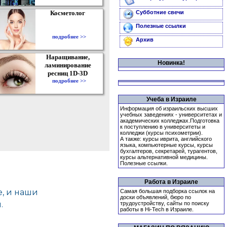
Косметолог
Субботние свечи
Полезные ссылки
подробнее >>
Архив
Наращивание,
Новинка!
ламинирование
ресниц 1D-3D
подробнее >>
Учеба в Израиле
Информация об израильских высших
учебных заведениях - университетах и
академических колледжах.Подготовка
к поступлению в университеты и
колледжи (курсы психометрии).
А также: курсы иврита, английского
языка, компьютерные курсы, курсы
бухгалтеров, секретарей, турагентов,
курсы альтернативной медицины.
Полезные ссылки.
Работа в Израиле
Самая большая подборка ссылок на
доски объявлений, бюро по
трудоустройству, сайты по поиску
работы в Hi-Tech в Израиле.