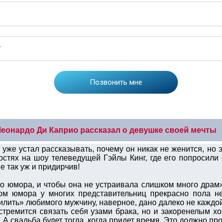
еонардо Ди Каприо рассказал о девушке своей мечты
уже устал рассказывать, почему он никак не женится, но э
остях на шоу телеведущей Гэйлы Кинг, где его попросили
е так уж и придирчив!
о юмора, и чтобы она не устраивала слишком много драм»
ом юмора у многих представительниц прекрасно пола не
пилить» любимого мужчину, наверное, дано далеко не каждо
тремится связать себя узами брака, но и закоренелым хо
. А свадьба будет тогда, когда придет время. Это должно пр