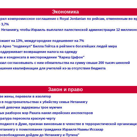
Экономика
рил компромиссное соглашение с Royal Jordanian по рейсам, отмененным во 
 3,7%
ал Нетаниягу, чтобы Израиль выплатил палестинской администрации 12 миллио
рожают на 13%, междугородние подешевеют на 7%
 Арно "подвинул" Билла Гейтса в рейтинге богатейших людей мира
поддерживает возвращение налога на одежду
аза и конденсата в месторождении "Кариш Цафон"
зал согласовывать с ним обязательства на сумму свыше 200 тысяч шекелей
шения квалификации для учителей из-за отсутствия бюджета
Закон и право
ве жены, перевели в изолятор
в подстрекательствах к убийству семьи Нетаниягу
тней девочки задержаны трое мужчин
х разборок мэр Рахата нанял еврейских инспекторов
ратура пересекла красную черту
 поджоге в Думе, признан виновным в членстве в террористической организац
етаниягу о помиловании гражданки Израиля Наамы Иссахар
 освобождения дойдем до Нетаниягу и Путина"