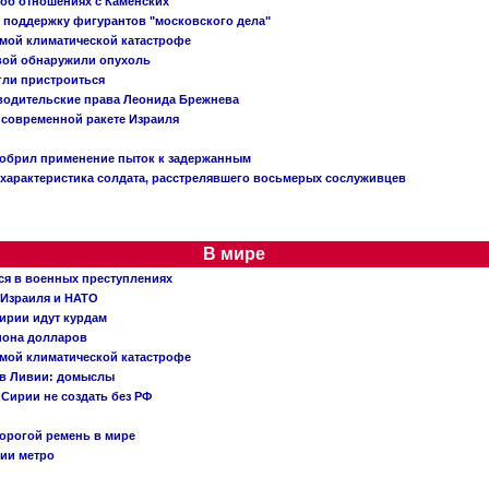
 об отношениях с Каменских
 поддержку фигурантов "московского дела"
емой климатической катастрофе
вой обнаружили опухоль
огли пристроиться
 водительские права Леонида Брежнева
 современной ракете Израиля
добрил применение пыток к задержанным
характеристика солдата, расстрелявшего восьмерых сослуживцев
В мире
ся в военных преступлениях
 Израиля и НАТО
ирии идут курдам
иона долларов
емой климатической катастрофе
 в Ливии: домыслы
Сирии не создать без РФ
орогой ремень в мире
ции метро