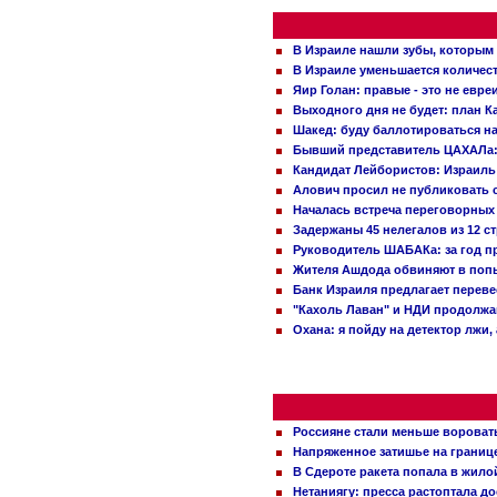
В Израиле нашли зубы, которым 
В Израиле уменьшается количес
Яир Голан: правые - это не евре
Выходного дня не будет: план 
Шакед: буду баллотироваться н
Бывший представитель ЦАХАЛа: 
Кандидат Лейбористов: Израиль 
Алович просил не публиковать с
Началась встреча переговорных
Задержаны 45 нелегалов из 12 с
Руководитель ШАБАКа: за год п
Жителя Ашдода обвиняют в попы
Банк Израиля предлагает переве
"Кахоль Лаван" и НДИ продолж
Охана: я пойду на детектор лжи,
Россияне стали меньше вороват
Напряженное затишье на границ
В Сдероте ракета попала в жило
Нетаниягу: пресса растоптала д