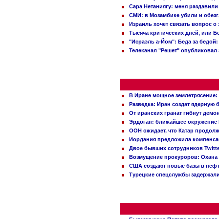
Сара Нетаниягу: меня раздавили
СМИ: в Мозамбике убили и обез
Израиль хочет связать вопрос 
Тысяча критических дней, или Б
"Исраэль а-Йом": Беда за бедой
Телеканал "Решет" опубликовал 
В Иране мощное землетрясение:
Разведка: Иран создат ядерную 
От иранских гранат гибнут демо
Эрдоган: ближайшее окружение 
ООН ожидает, что Катар продол
Иордания предложила компенс
Двое бывших сотрудников Twitt
Возмущение прокуроров: Охана 
США создают новые базы в неф
Турецкие спецслужбы задержали