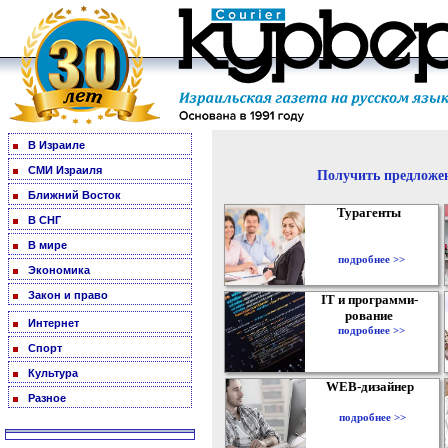
В Израиле
СМИ Израиля
Получить предложен
Ближний Восток
Турагенты
В СНГ
В мире
подробнее >>
Экономика
Закон и право
IT и программи-
рование
Интернет
подробнее >>
Спорт
Культура
WEB-дизайнер
Разное
подробнее >>