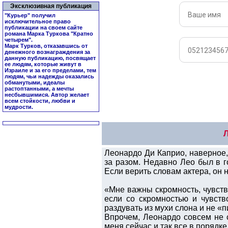
Эксклюзивная публикация
"Курьер" получил
исключительное право
публикации на своем сайте
романа Марка Туркова "
Кратно
четырем
".
Марк Турков, отказавшись от
денежного вознаграждения за
данную публикацию, посвящает
ее людям, которые живут в
Израиле и за его пределами, тем
людям, чьи надежды оказались
обманутыми, идеалы
растоптанными, а мечты
несбывшимися. Автор желает
всем стойкости, любви и
мудрости.
Л
Леонардо Ди Каприо, наверное, 
за разом. Недавно Лео был в г
Если верить словам актера, он н
«Мне важны скромность, чувств
если со скромностью и чувств
раздувать из мухи слона и не «
Впрочем, Леонардо совсем не с
меня сейчас и так все в порядке