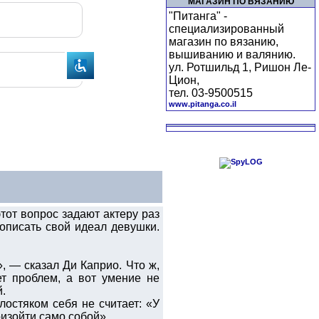
МАГАЗИН ПО ВЯЗАНИЮ
"Питанга" -
специализированный
магазин по вязанию,
вышиванию и валянию.
ул. Ротшильд 1, Ришон Ле-
Цион,
тел. 03-9500515
www.pitanga.co.il
тот вопрос задают актеру раз
 описать свой идеал девушки.
, — сказал Ди Каприо. Что ж,
т проблем, а вот умение не
й.
лостяком себя не считает: «У
оизойти само собой».