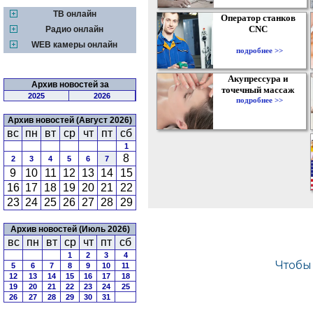
ТВ онлайн
Оператор станков
CNC
Радио онлайн
WEB камеры онлайн
подробнее >>
Акупрессура и
Архив новостей за
точечный массаж
2025
2026
подробнее >>
Архив новостей (Август 2026)
вс
пн
вт
ср
чт
пт
сб
1
8
2
3
4
5
6
7
9
10
11
12
13
14
15
16
17
18
19
20
21
22
23
24
25
26
27
28
29
Архив новостей (Июль 2026)
вс
пн
вт
ср
чт
пт
сб
1
2
3
4
5
6
7
8
9
10
11
12
13
14
15
16
17
18
19
20
21
22
23
24
25
26
27
28
29
30
31