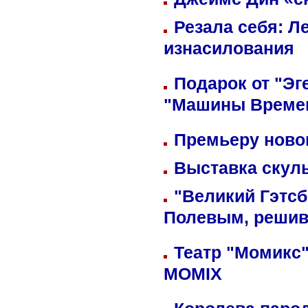
Резала себя: Л
изнасилования
Подарок от "Эг
"Машины Време
Премьеру новог
Выставка скуль
"Великий Гэтсб
Полевым, решив
Театр "Момикс"
MOMIX