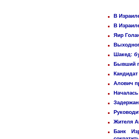
В Израил
В Израил
Яир Голан
Выходног
Шакед: б
Бывший п
Кандидат 
Алович пр
Началась
Задержаны
Руководи
Жителя А
Банк Из