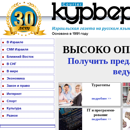
В Израиле
ВЫСОКО ОП
СМИ Израиля
Ближний Восток
Получить пред
В СНГ
вед
В мире
Экономика
Турагенты
Закон и право
Интернет
подробнее >>
Спорт
Культура
IT и программи-
рование
Разное
подробнее >>