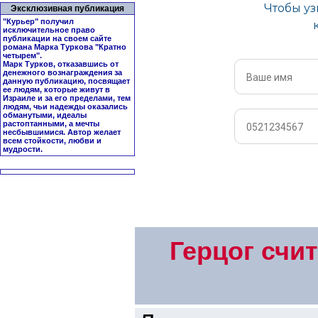
Эксклюзивная публикация
"Курьер" получил
исключительное право
публикации на своем сайте
романа Марка Туркова "
Кратно
четырем
".
Марк Турков, отказавшись от
денежного вознаграждения за
данную публикацию, посвящает
ее людям, которые живут в
Израиле и за его пределами, тем
людям, чьи надежды оказались
обманутыми, идеалы
растоптанными, а мечты
несбывшимися. Автор желает
всем стойкости, любви и
мудрости.
Герцог счи