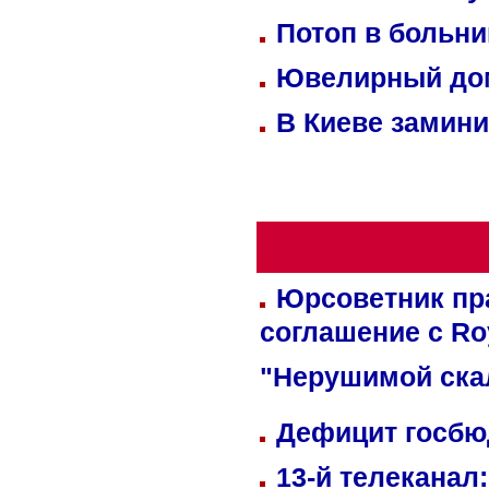
Потоп в больн
Ювелирный дом
В Киеве замини
Юрсоветник пр
соглашение с Ro
"Нерушимой ска
Дефицит госбюд
13-й телеканал