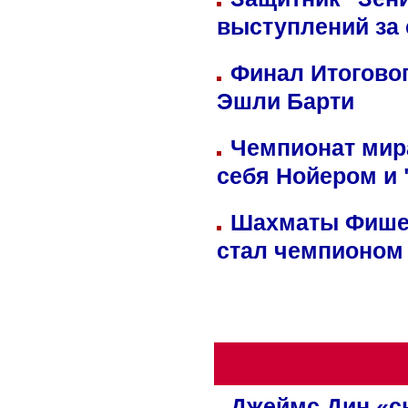
выступлений за
Финал Итоговог
Эшли Барти
Чемпионат мир
себя Нойером и 
Шахматы Фишер
стал чемпионом
Джеймс Дин «сн