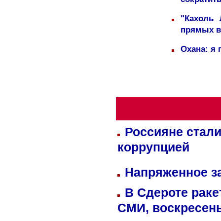
сократит
"Кахоль
прямых 
Охана: я 
Россияне стали
коррупцией
Напряженное за
В Сдероте раке
СМИ, воскресень