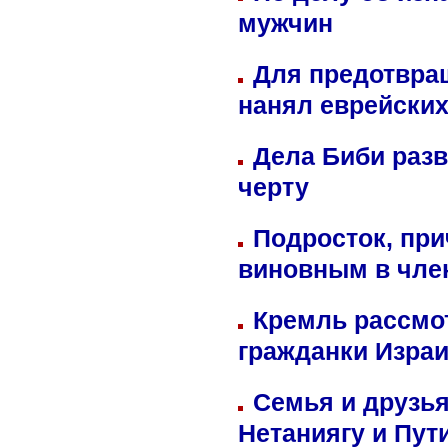
мужчин
Для предотвра
нанял еврейских
Дела Биби разв
черту
Подросток, при
виновным в член
Кремль рассмо
гражданки Изра
Семья и друзь
Нетаниягу и Пут