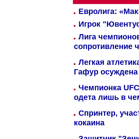
Евролига: «Ма
Игрок "Ювентус
Лига чемпионов
сопротивление 
Легкая атлетик
Гафур осуждена 
Чемпионка UFC
одета лишь в че
Спринтер, учас
кокаина
Защитник "Зен