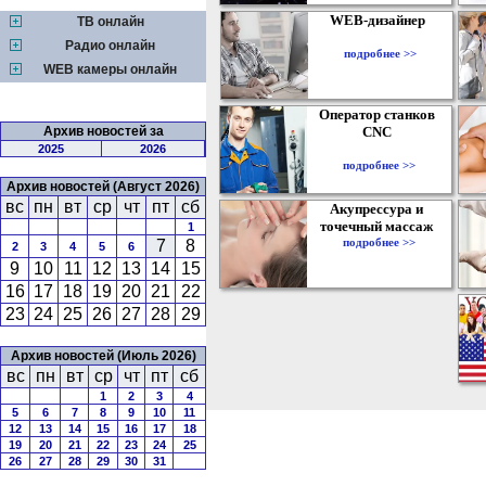
WEB-дизайнер
ТВ онлайн
Радио онлайн
подробнее >>
WEB камеры онлайн
Оператор станков
Архив новостей за
CNC
2025
2026
подробнее >>
Архив новостей (Август 2026)
вс
пн
вт
ср
чт
пт
сб
Акупрессура и
точечный массаж
1
подробнее >>
7
8
2
3
4
5
6
9
10
11
12
13
14
15
16
17
18
19
20
21
22
23
24
25
26
27
28
29
Архив новостей (Июль 2026)
вс
пн
вт
ср
чт
пт
сб
1
2
3
4
5
6
7
8
9
10
11
12
13
14
15
16
17
18
19
20
21
22
23
24
25
26
27
28
29
30
31