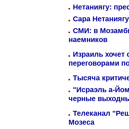
Нетаниягу: пре
Сара Нетаниягу
СМИ: в Мозамби
наемников
Израиль хочет 
переговорами п
Тысяча критиче
"Исраэль а-Йом
черные выходн
Телеканал "Реш
Мозеса