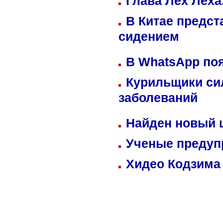
Глава Лех Леха
В Китае предст
сидением
В WhatsApp по
Курильщики си
заболеваний
Найден новый
Ученые предуп
Хидео Кодзима