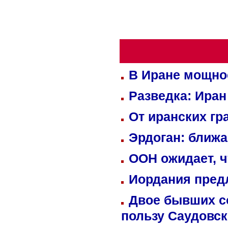
В Иране мощно
Разведка: Иран
От иранских гр
Эрдоган: ближ
ООН ожидает, ч
Иордания пред
Двое бывших со
пользу Саудовс