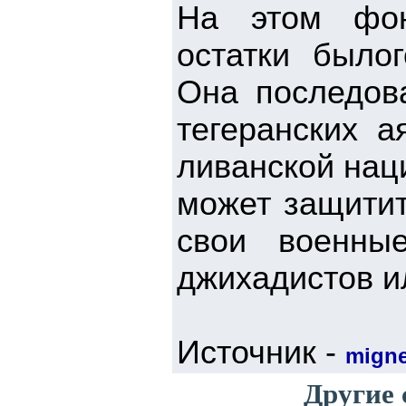
На этом фон
остатки было
Она последова
тегеранских 
ливанской нац
может защитит
свои военны
джихадистов и
Источник -
mign
Другие 