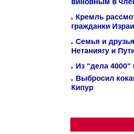
виновным в член
Кремль рассмо
гражданки Изра
Семья и друзь
Нетаниягу и Пут
Из "дела 4000"
Выбросил кока
Кипур