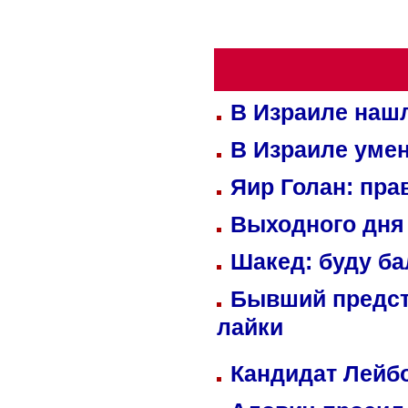
В Израиле нашл
В Израиле уме
Яир Голан: пра
Выходного дня 
Шакед: буду б
Бывший предст
лайки
Кандидат Лейбо