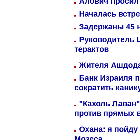
Алович просил 
Началась встре
Задержаны 45 н
Руководитель 
терактов
Жителя Ашдода
Банк Израиля п
сократить кани
"Кахоль Лаван
против прямых 
Охана: я пойду