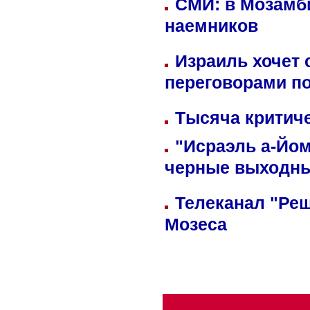
СМИ: в Мозамби
наемников
Израиль хочет 
переговорами п
Тысяча критиче
"Исраэль а-Йом
черные выходн
Телеканал "Реш
Мозеса