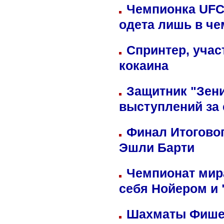
Чемпионка UFC
одета лишь в че
Спринтер, учас
кокаина
Защитник "Зен
выступлений за
Финал Итоговог
Эшли Барти
Чемпионат мир
себя Нойером и 
Шахматы Фишер