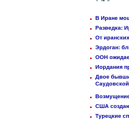
В Иране мо
Разведка: 
От иранских
Эрдоган: б
ООН ожидает
Иордания п
Двое бывших
Саудовской
Возмущение
США создаю
Турецкие с