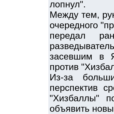
лопнул".
Между тем, ру
очередного "п
передал ра
разведывател
засевшим в Я
против "Хизба
Из-за больш
перспектив с
"Хизбаллы" п
объявить новы