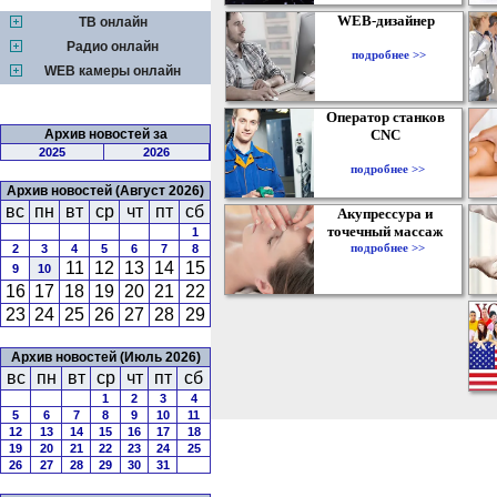
WEB-дизайнер
ТВ онлайн
Радио онлайн
подробнее >>
WEB камеры онлайн
Оператор станков
Архив новостей за
CNC
2025
2026
подробнее >>
Архив новостей (Август 2026)
вс
пн
вт
ср
чт
пт
сб
Акупрессура и
точечный массаж
1
подробнее >>
2
3
4
5
6
7
8
11
12
13
14
15
9
10
16
17
18
19
20
21
22
23
24
25
26
27
28
29
Архив новостей (Июль 2026)
вс
пн
вт
ср
чт
пт
сб
1
2
3
4
5
6
7
8
9
10
11
12
13
14
15
16
17
18
19
20
21
22
23
24
25
26
27
28
29
30
31