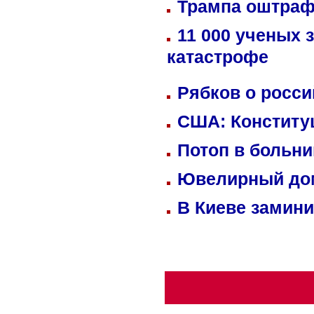
Трампа оштраф
11 000 ученых 
катастрофе
Рябков о росс
США: Конститу
Потоп в больн
Ювелирный дом
В Киеве замини