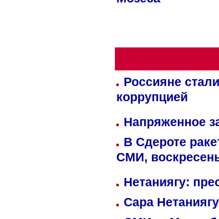
Мозеса
Россияне стали
коррупцией
Напряженное за
В Сдероте раке
СМИ, воскресень
Нетаниягу: пре
Сара Нетаниягу