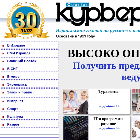
В Израиле
ВЫСОКО ОП
СМИ Израиля
Ближний Восток
Получить пред
В СНГ
вед
В мире
Экономика
Турагенты
Закон и право
Интернет
подробнее >>
Спорт
Культура
IT и программи-
рование
Разное
подробнее >>