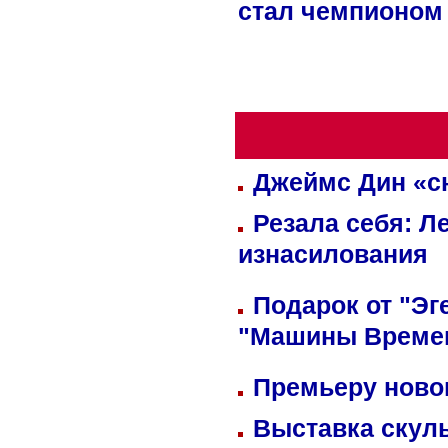
стал чемпионом
Джеймс Дин «сн
Резала себя: Л
изнасилования
Подарок от "Эг
"Машины Време
Премьеру новог
Выставка скуль