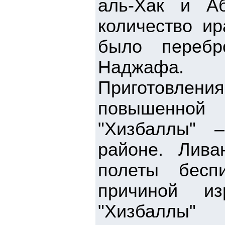
аль-Хак и А
количество ир
было перебр
Наджафа.
Приготовлени
повышенной
"Хизбаллы" 
районе. Лива
полеты бесп
причиной из
"Хизбаллы"