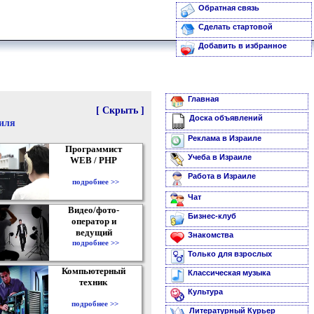
Обратная связь
Сделать стартовой
Добавить в избранное
Главная
[ Скрыть ]
Доска объявлений
аиля
Реклама в Израиле
Программист
Учеба в Израиле
WEB / PHP
Работа в Израиле
подробнее >>
Чат
Видео/фото-
Бизнес-клуб
оператор и
ведущий
Знакомства
подробнее >>
Только для взрослых
Компьютерный
Классическая музыка
техник
Культура
подробнее >>
Литературный Курьер