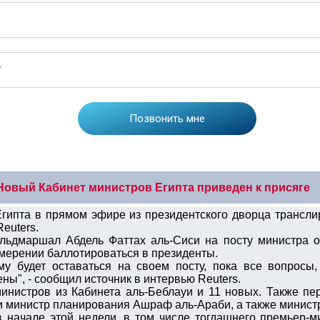
Новый Кабинет министров Египта приведен к присяге
Египта в прямом эфире из президентского дворца трансли
Reuters.
льдмаршал Абдель Фаттах аль-Сиси на посту министра о
намерении баллотироваться в президенты.
му будет оставаться на своем посту, пока все вопросы
ены", - сообщил источник в интервью Reuters.
министров из Кабинета аль-Беблауи и 11 новых. Также пе
 министр планирования Ашраф аль-Араби, а также минист
в начале этой недели, в том числе тогдашнего премьер-м