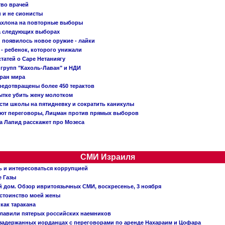
тво врачей
и и не сионисты
Кахлона на повторные выборы
а следующих выборах
появилось новое оружие - лайки
- ребенок, которого унижали
татей о Саре Нетаниягу
 групп "Кахоль-Лаван" и НДИ
тран мира
редотвращены более 450 терактов
тке убить жену молотком
сти школы на пятидневку и сократить каникулы
ают переговоры, Лицман против прямых выборов
 а Лапид расскажет про Мозеса
СМИ Израиля
ь и интересоваться коррупцией
е Газы
й дом. Обзор ивритоязычных СМИ, воскресенье, 3 ноября
остоинство моей жены
 как таракана
главили пятерых российских наемников
о задержанных иорданцах с переговорами по аренде Нахараим и Цофара