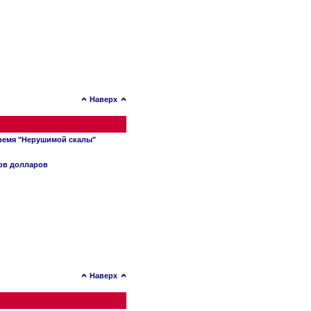
Наверх
время "Нерушимой скалы"
нов долларов
Наверх