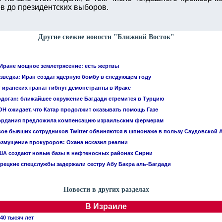
ев до президентских выборов.
Другие свежие новости "Ближний Восток"
Иране мощное землетрясение: есть жертвы
зведка: Иран создат ядерную бомбу в следующем году
 иранских гранат гибнут демонстранты в Ираке
доган: ближайшее окружение Багдади стремится в Турцию
Н ожидает, что Катар продолжит оказывать помощь Газе
ордания предложила компенсацию израильским фермерам
ое бывших сотрудников Twitter обвиняются в шпионаже в пользу Саудовской 
змущение прокуроров: Охана исказил реалии
А создают новые базы в нефтеносных районах Сирии
рецкие спецслужбы задержали сестру Абу Бакра аль-Багдади
Новости в других разделах
В Израиле
40 тысяч лет