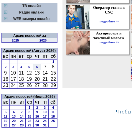
ТВ онлайн
Оператор станков
CNC
Радио онлайн
WEB камеры онлайн
подробнее >>
Акупрессура и
Архив новостей за
точечный массаж
2025
2026
подробнее >>
Архив новостей (Август 2026)
вс
пн
вт
ср
чт
пт
сб
1
7
8
2
3
4
5
6
9
10
11
12
13
14
15
16
17
18
19
20
21
22
23
24
25
26
27
28
29
Архив новостей (Июль 2026)
вс
пн
вт
ср
чт
пт
сб
1
2
3
4
5
6
7
8
9
10
11
12
13
14
15
16
17
18
19
20
21
22
23
24
25
26
27
28
29
30
31