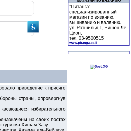
МАГАЗИН ПО ВЯЗАНИЮ
"Питанга" -
специализированный
магазин по вязанию,
вышиванию и валянию.
ул. Ротшильд 1, Ришон Ле-
Цион,
тел. 03-9500515
www.pitanga.co.il
ровало приведение к присяге
бороны страны, опровергнув
, касающиеся избирательного
реназначены на своих постах
р туризма Хишам Зазу.
инистра Хазема аль-Беблауи,