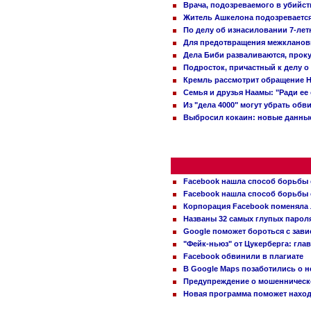
Врача, подозреваемого в убийст
Житель Ашкелона подозревается 
По делу об изнасиловании 7-ле
Для предотвращения межклановы
Дела Биби разваливаются, проку
Подросток, причастный к делу о
Кремль рассмотрит обращение Н
Семья и друзья Наамы: "Ради ее
Из "дела 4000" могут убрать обв
Выбросил кокаин: новые данные
Facebook нашла способ борьбы 
Facebook нашла способ борьбы 
Корпорация Facebook поменяла
Названы 32 самых глупых пароля
Google поможет бороться с зави
"Фейк-ньюз" от Цукерберга: гла
Facebook обвинили в плагиате
В Google Maps позаботились о н
Предупреждение о мошенническо
Новая программа поможет находи