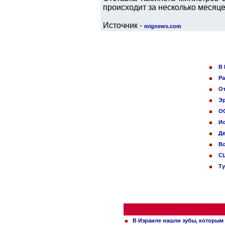
происходит за несколько месяц
Источник -
mignews.com
В 
Ра
От
Эр
ОО
И
Дв
Во
СШ
Ту
В Израиле нашли зубы, которым 