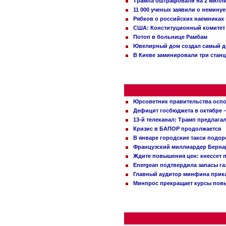
Трампа оштрафовали на 2 милл
11 000 ученых заявили о немину
Рябков о российских наемниках
США: Конституционный комитет 
Потоп в больнице Рамбам
Ювелирный дом создал самый д
В Киеве заминировали три стан
Юрсоветник правительства оспо
Дефицит госбюджета в октябре –
13-й телеканал: Трамп предлаг
Кризис в БАПОР продолжается
В январе городские такси подо
Французский миллиардер Бернар
Ждите повышения цен: кнессет 
Energean подтвердила запасы г
Главный аудитор минфина прика
Минпрос прекращает курсы повы