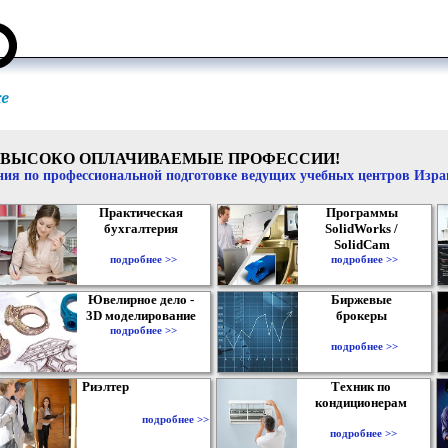
ВЫСОКО ОПЛАЧИВАЕМЫЕ ПРОФЕССИИ!
ия по профессиональной подготовке ведущих учебных центров Изр
Практическая
Программы
бухгалтерия
SolidWorks /
SolidCam
подробнее >>
подробнее >>
Ювелирное дело -
Биржевые
3D моделирование
брокеры
подробнее >>
подробнее >>
Риэлтер
Техник по
кондиционерам
подробнее >>
подробнее >>