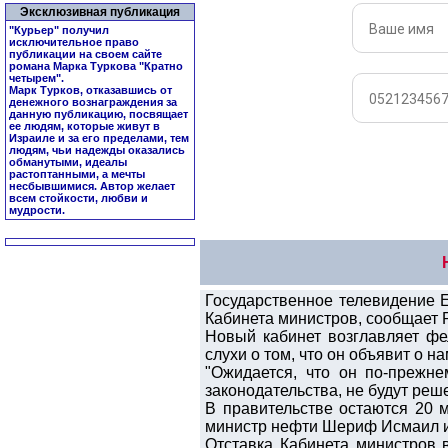
Эксклюзивная публикация
"Курьер" получил
исключительное право
публикации на своем сайте
романа Марка Туркова "
Кратно
четырем
".
Марк Турков, отказавшись от
денежного вознаграждения за
данную публикацию, посвящает
ее людям, которые живут в
Израиле и за его пределами, тем
людям, чьи надежды оказались
обманутыми, идеалы
растоптанными, а мечты
несбывшимися. Автор желает
всем стойкости, любви и
мудрости.
Государственное телевидение 
Кабинета министров, сообщает 
Новый кабинет возглавляет фе
слухи о том, что он объявит о 
"Ожидается, что он по-прежне
законодательства, не будут реш
В правительстве остаются 20 
министр нефти Шериф Исмаил и
Отставка Кабинета министров 