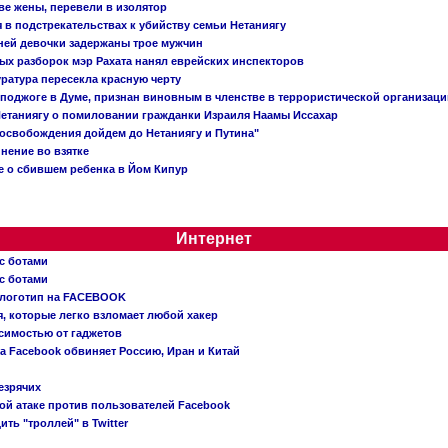
ве жены, перевели в изолятор
в подстрекательствах к убийству семьи Нетаниягу
тней девочки задержаны трое мужчин
х разборок мэр Рахата нанял еврейских инспекторов
ратура пересекла красную черту
 поджоге в Думе, признан виновным в членстве в террористической организац
етаниягу о помиловании гражданки Израиля Наамы Иссахар
 освобождения дойдем до Нетаниягу и Путина"
инение во взятке
 о сбившем ребенка в Йом Кипур
Интернет
с ботами
с ботами
 логотип на FACEBOOK
, которые легко взломает любой хакер
симостью от гаджетов
ва Facebook обвиняет Россию, Иран и Китай
езрячих
й атаке против пользователей Facebook
ть "троллей" в Twitter