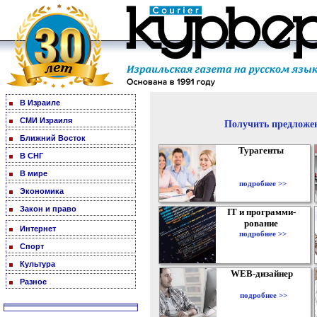
В Израиле
СМИ Израиля
Получить предложен
Ближний Восток
Турагенты
В СНГ
В мире
подробнее >>
Экономика
Закон и право
IT и программи-
рование
Интернет
подробнее >>
Спорт
Культура
WEB-дизайнер
Разное
подробнее >>