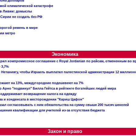
иона долларов
емой климатической катастрофе
 в Ливии: домыслы
Сирии не создать без РФ
орогой ремень в мире
ции метро
Экономика
рил компромиссное соглашение с Royal Jordanian по рейсам, отмененным во 
 3,7%
ал Нетаниягу, чтобы Израиль выплатил палестинской администрации 12 миллио
рожают на 13%, междугородние подешевеют на 7%
 Арно "подвинул" Билла Гейтса в рейтинге богатейших людей мира
поддерживает возвращение налога на одежду
аза и конденсата в месторождении "Кариш Цафон"
зал согласовывать с ним обязательства на сумму свыше 200 тысяч шекелей
шения квалификации для учителей из-за отсутствия бюджета
Закон и право