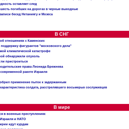
едность оставляет след
: шесть погибших на дорогах в черные выходные
записи бесед Нетаниягу и Мозеса
В СНГ
 об отношениях с Каменских
 поддержку фигурантов "московского дела"
емой климатической катастрофе
вой обнаружили опухоль
огли пристроиться
 водительские права Леонида Брежнева
 современной ракете Израиля
добрил применение пыток к задержанным
характеристика солдата, расстрелявшего восьмерых сослуживцев
В мире
ся в военных преступлениях
 Израиля и НАТО
ирии идут курдам