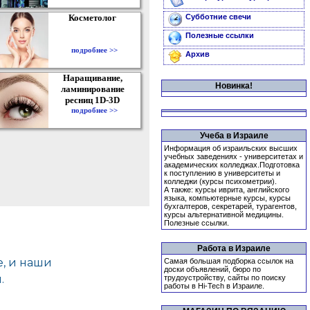
Косметолог
Субботние свечи
Полезные ссылки
подробнее >>
Архив
Наращивание,
Новинка!
ламинирование
ресниц 1D-3D
подробнее >>
Учеба в Израиле
Информация об израильских высших
учебных заведениях - университетах и
академических колледжах.Подготовка
к поступлению в университеты и
колледжи (курсы психометрии).
А также: курсы иврита, английского
языка, компьютерные курсы, курсы
бухгалтеров, секретарей, турагентов,
курсы альтернативной медицины.
Полезные ссылки.
Работа в Израиле
Самая большая подборка ссылок на
доски объявлений, бюро по
трудоустройству, сайты по поиску
работы в Hi-Tech в Израиле.