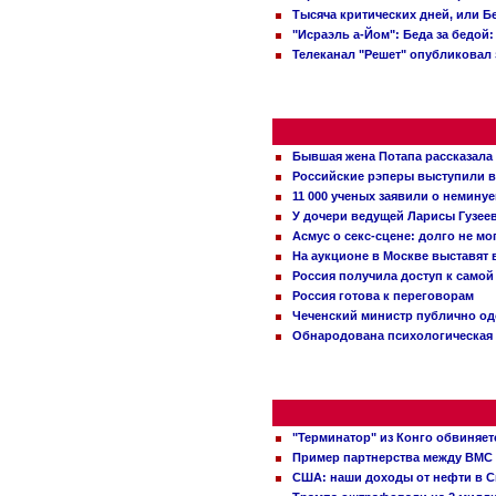
Тысяча критических дней, или Б
"Исраэль а-Йом": Беда за бедой
Телеканал "Решет" опубликовал 
Бывшая жена Потапа рассказала
Российские рэперы выступили в
11 000 ученых заявили о немину
У дочери ведущей Ларисы Гузее
Асмус о секс-сцене: долго не м
На аукционе в Москве выставят
Россия получила доступ к самой
Россия готова к переговорам
Чеченский министр публично о
Обнародована психологическая 
"Терминатор" из Конго обвиняет
Пример партнерства между ВМС
США: наши доходы от нефти в С