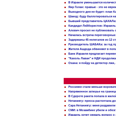
В Израиле уменьшается количес
Яир Голан: правые - это не евре
Выходного дня не будет: план 
Шакед: буду баллотироваться н
Бывший представитель ЦАХАЛа: 
Кандидат Лейбористов: Израиль 
Алович просил не публиковать с
Началась встреча переговорных
Задержаны 45 нелегалов из 12 с
Руководитель ШАБАКа: за год п
Жителя Ашдода обвиняют в попы
Банк Израиля предлагает переве
"Кахоль Лаван" и НДИ продолж
Охана: я пойду на детектор лжи,
Россияне стали меньше вороват
Напряженное затишье на границ
В Сдероте ракета попала в жило
Нетаниягу: пресса растоптала д
Сара Нетаниягу: меня раздавили
СМИ: в Мозамбике убили и обез
Израиль хочет связать вопрос 