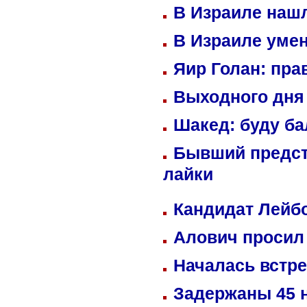
В Израиле нашл
В Израиле уме
Яир Голан: пра
Выходного дня 
Шакед: буду б
Бывший предст
лайки
Кандидат Лейбо
Алович просил 
Началась встре
Задержаны 45 н