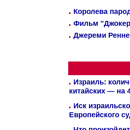
Королева парод
Фильм "Джокер
Джереми Реннер
Израиль: колич
китайских — на 
Иск израильско
Европейского су
Что произойдет