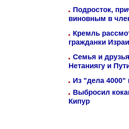
Подросток, при
виновным в член
Кремль рассмо
гражданки Изра
Семья и друзь
Нетаниягу и Пут
Из "дела 4000"
Выбросил кока
Кипур