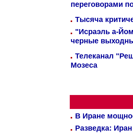
переговорами п
Тысяча критиче
"Исраэль а-Йом
черные выходн
Телеканал "Реш
Мозеса
В Иране мощно
Разведка: Иран