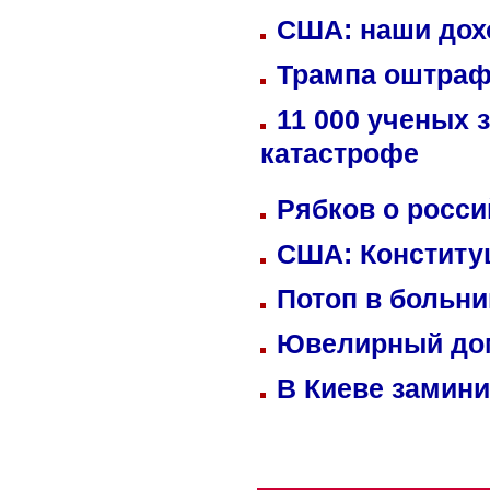
США: наши дох
Трампа оштраф
11 000 ученых 
катастрофе
Рябков о росс
США: Конститу
Потоп в больн
Ювелирный дом
В Киеве замини