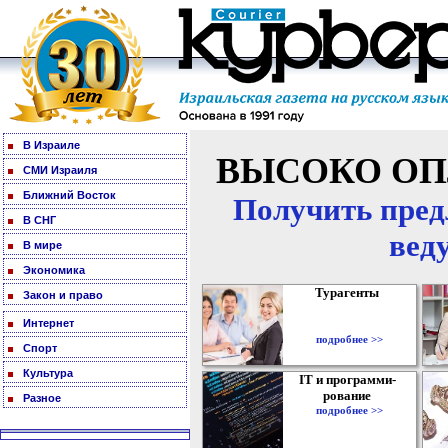
В Израиле
ВЫСОКО ОП
СМИ Израиля
Ближний Восток
Получить пред
В СНГ
вед
В мире
Экономика
Турагенты
Закон и право
Интернет
подробнее >>
Спорт
Культура
IT и программи-
рование
Разное
подробнее >>