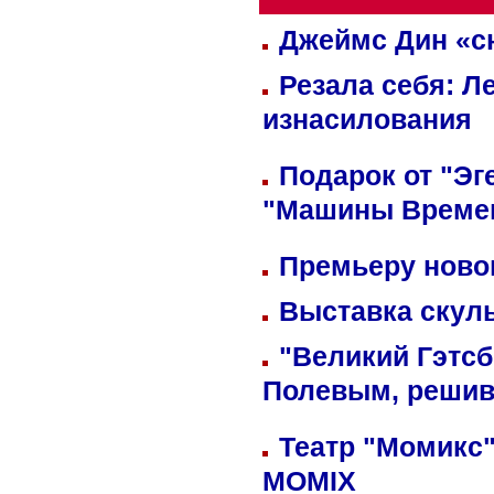
Джеймс Дин «сн
Резала себя: Л
изнасилования
Подарок от "Эг
"Машины Време
Премьеру новог
Выставка скуль
"Великий Гэтсб
Полевым, решив
Театр "Момикс"
MOMIX