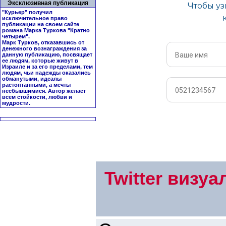
Эксклюзивная публикация
"Курьер" получил
исключительное право
публикации на своем сайте
романа Марка Туркова "
Кратно
четырем
".
Марк Турков, отказавшись от
денежного вознаграждения за
данную публикацию, посвящает
ее людям, которые живут в
Израиле и за его пределами, тем
людям, чьи надежды оказались
обманутыми, идеалы
растоптанными, а мечты
несбывшимися. Автор желает
всем стойкости, любви и
мудрости.
Twitter визу