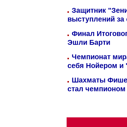
Защитник "Зен
выступлений за
Финал Итоговог
Эшли Барти
Чемпионат мир
себя Нойером и 
Шахматы Фишер
стал чемпионом