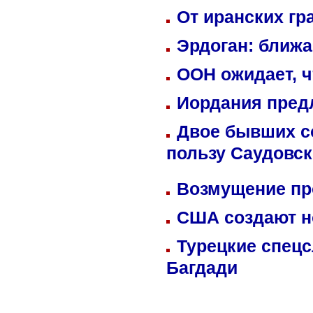
От иранских гр
Эрдоган: ближ
ООН ожидает, ч
Иордания пред
Двое бывших со
пользу Саудовс
Возмущение пр
США создают н
Турецкие спецс
Багдади