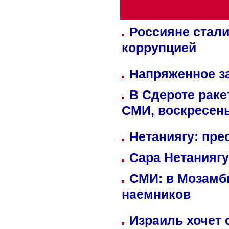
Россияне стали
коррупцией
Напряженное за
В Сдероте раке
СМИ, воскресень
Нетаниягу: пре
Сара Нетаниягу
СМИ: в Мозамби
наемников
Израиль хочет 