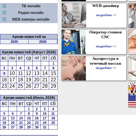
WEB-дизайнер
ТВ онлайн
Радио онлайн
подробнее >>
WEB камеры онлайн
Оператор станков
Архив новостей за
CNC
2025
2026
подробнее >>
Архив новостей (Август 2026)
вс
пн
вт
ср
чт
пт
сб
Акупрессура и
точечный массаж
1
подробнее >>
2
3
4
5
6
7
8
10
11
12
13
14
15
9
16
17
18
19
20
21
22
23
24
25
26
27
28
29
Архив новостей (Июль 2026)
вс
пн
вт
ср
чт
пт
сб
1
2
3
4
5
6
7
8
9
10
11
12
13
14
15
16
17
18
19
20
21
22
23
24
25
26
27
28
29
30
31