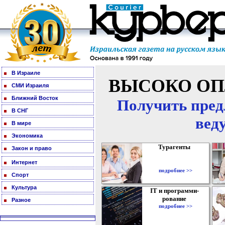
В Израиле
ВЫСОКО ОП
СМИ Израиля
Ближний Восток
Получить пред
В СНГ
вед
В мире
Экономика
Турагенты
Закон и право
Интернет
подробнее >>
Спорт
Культура
IT и программи-
рование
Разное
подробнее >>