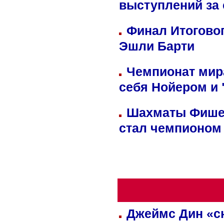
выступлений за
Финал Итоговог
Эшли Барти
Чемпионат мир
себя Нойером и 
Шахматы Фишер
стал чемпионом
Джеймс Дин «сн