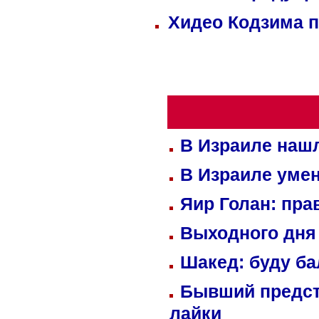
Хидео Кодзима 
В Израиле нашл
В Израиле уме
Яир Голан: пра
Выходного дня 
Шакед: буду б
Бывший предст
лайки