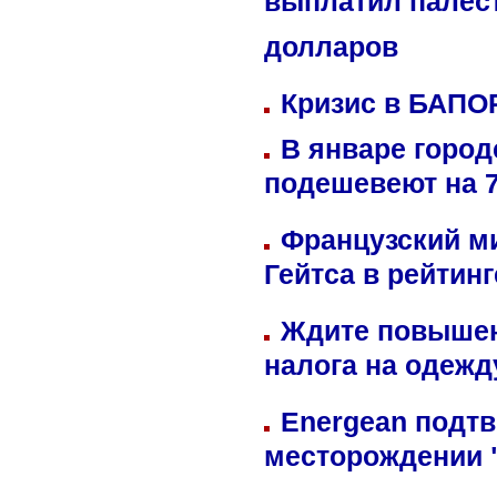
выплатил палес
долларов
Кризис в БАПО
В январе город
подешевеют на 
Французский м
Гейтса в рейтин
Ждите повышен
налога на одежд
Energean подтв
месторождении 