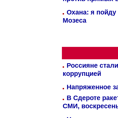
против прямых 
Охана: я пойду
Мозеса
Россияне стали
коррупцией
Напряженное за
В Сдероте раке
СМИ, воскресень