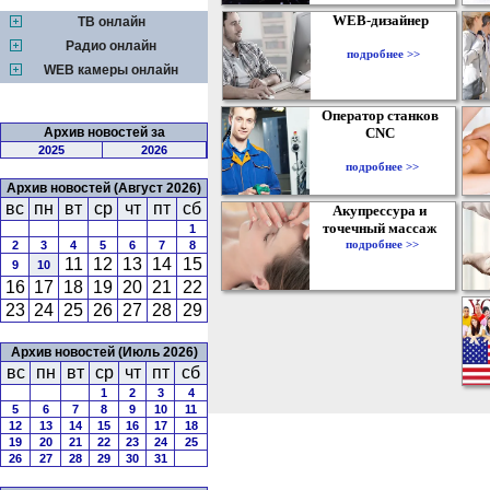
WEB-дизайнер
ТВ онлайн
Радио онлайн
подробнее >>
WEB камеры онлайн
Оператор станков
Архив новостей за
CNC
2025
2026
подробнее >>
Архив новостей (Август 2026)
вс
пн
вт
ср
чт
пт
сб
Акупрессура и
точечный массаж
1
подробнее >>
2
3
4
5
6
7
8
11
12
13
14
15
9
10
16
17
18
19
20
21
22
23
24
25
26
27
28
29
Архив новостей (Июль 2026)
вс
пн
вт
ср
чт
пт
сб
1
2
3
4
5
6
7
8
9
10
11
12
13
14
15
16
17
18
19
20
21
22
23
24
25
26
27
28
29
30
31