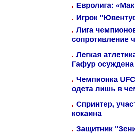
Евролига: «Ма
Игрок "Ювентус
Лига чемпионов
сопротивление 
Легкая атлетик
Гафур осуждена 
Чемпионка UFC
одета лишь в че
Спринтер, учас
кокаина
Защитник "Зен