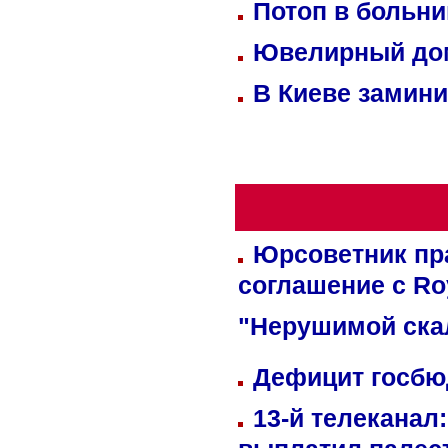
Потоп в больн
Ювелирный дом
В Киеве замини
Юрсоветник пр
соглашение с Ro
"Нерушимой ска
Дефицит госбюд
13-й телеканал