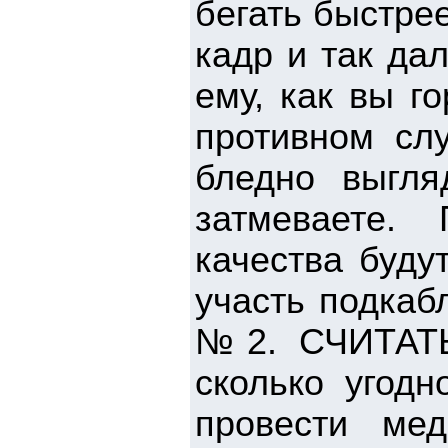
бегать быстре
кадр и так да
ему, как вы г
противном слу
бледно выгл
затмеваете.
качества буду
участь подкаб
№2. СЧИТАТ
сколько угодн
провести ме