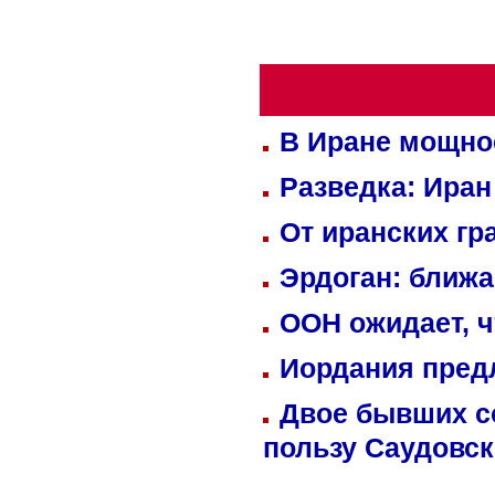
В Иране мощно
Разведка: Иран
От иранских гр
Эрдоган: ближ
ООН ожидает, ч
Иордания пред
Двое бывших со
пользу Саудовс