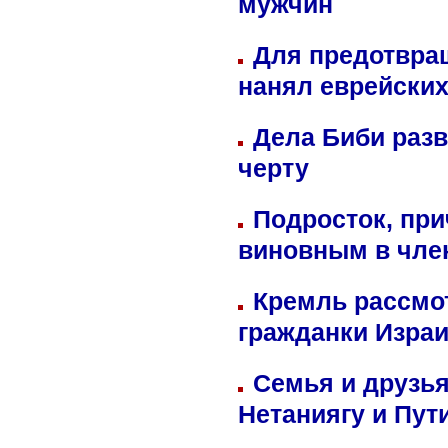
мужчин
Для предотвра
нанял еврейских
Дела Биби разв
черту
Подросток, при
виновным в член
Кремль рассмо
гражданки Изра
Семья и друзь
Нетаниягу и Пут