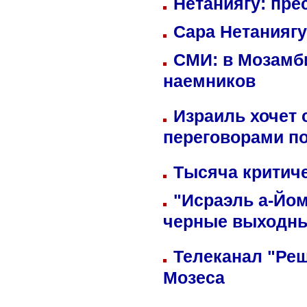
Нетаниягу: пре
Сара Нетаниягу
СМИ: в Мозамби
наемников
Израиль хочет 
переговорами п
Тысяча критиче
"Исраэль а-Йом
черные выходн
Телеканал "Реш
Мозеса