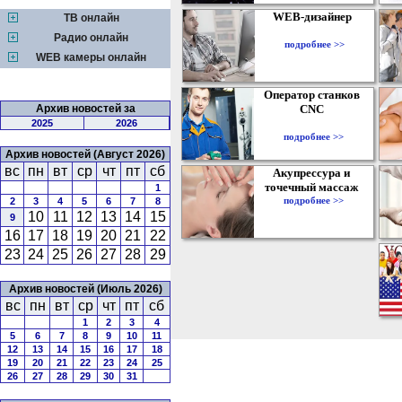
WEB-дизайнер
ТВ онлайн
Радио онлайн
подробнее >>
WEB камеры онлайн
Оператор станков
Архив новостей за
CNC
2025
2026
подробнее >>
Архив новостей (Август 2026)
вс
пн
вт
ср
чт
пт
сб
Акупрессура и
точечный массаж
1
подробнее >>
2
3
4
5
6
7
8
10
11
12
13
14
15
9
16
17
18
19
20
21
22
23
24
25
26
27
28
29
Архив новостей (Июль 2026)
вс
пн
вт
ср
чт
пт
сб
1
2
3
4
5
6
7
8
9
10
11
12
13
14
15
16
17
18
19
20
21
22
23
24
25
26
27
28
29
30
31