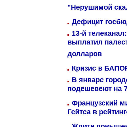
"Нерушимой ска
Дефицит госбюд
13-й телеканал
выплатил палес
долларов
Кризис в БАПО
В январе город
подешевеют на 
Французский м
Гейтса в рейтин
Ждите повышен