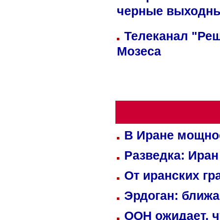
черные выходн
Телеканал "Реш
Мозеса
В Иране мощно
Разведка: Иран
От иранских гр
Эрдоган: ближ
ООН ожидает, ч