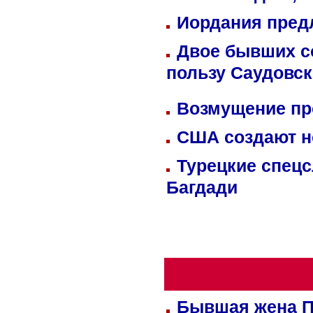
Иордания пред
Двое бывших со
пользу Саудовс
Возмущение пр
США создают н
Турецкие спецс
Багдади
Бывшая жена П