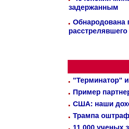
задержанным
Обнародована п
расстрелявшего
"Терминатор" и
Пример партне
США: наши дох
Трампа оштраф
11 000 ученых 