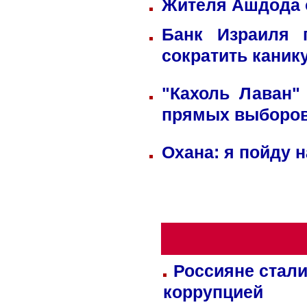
Жителя Ашдода 
Банк Израиля 
сократить каник
"Кахоль Лаван"
прямых выборо
Охана: я пойду 
Россияне стали
коррупцией