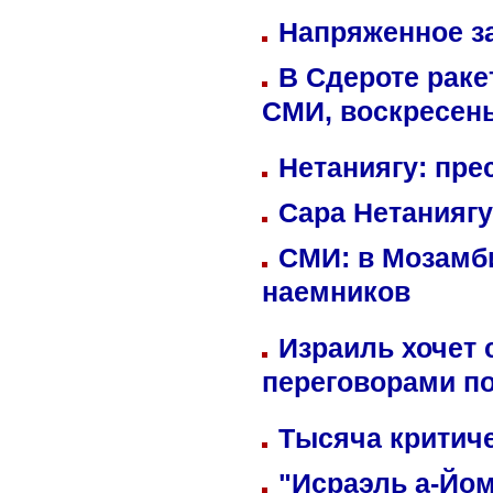
Напряженное за
В Сдероте раке
СМИ, воскресень
Нетаниягу: пре
Сара Нетаниягу
СМИ: в Мозамби
наемников
Израиль хочет 
переговорами п
Тысяча критиче
"Исраэль а-Йом