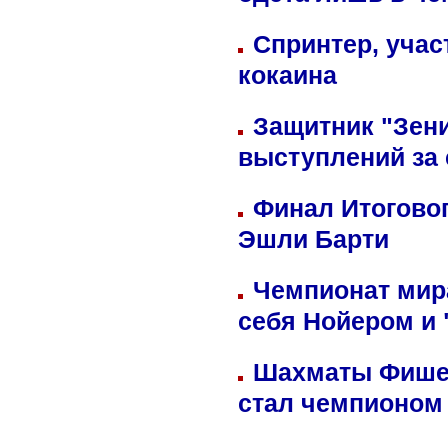
одета лишь в че
Спринтер, учас
кокаина
Защитник "Зен
выступлений за
Финал Итоговог
Эшли Барти
Чемпионат мир
себя Нойером и 
Шахматы Фишер
стал чемпионом