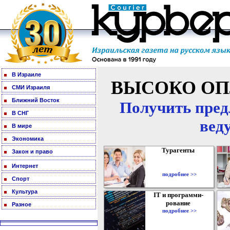
В Израиле
ВЫСОКО ОП
СМИ Израиля
Ближний Восток
Получить пред
В СНГ
вед
В мире
Экономика
Турагенты
Закон и право
Интернет
подробнее >>
Спорт
Культура
IT и программи-
рование
Разное
подробнее >>