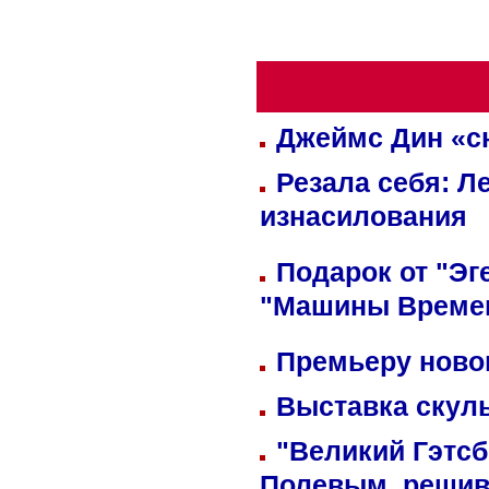
Джеймс Дин «сн
Резала себя: Л
изнасилования
Подарок от "Эг
"Машины Време
Премьеру новог
Выставка скуль
"Великий Гэтсб