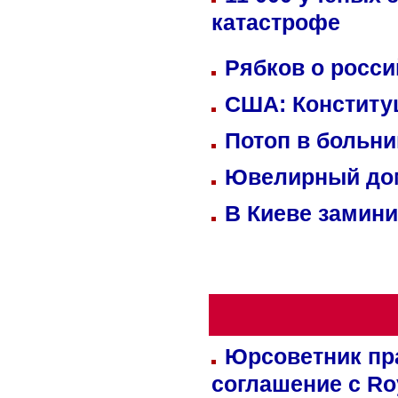
катастрофе
Рябков о росс
США: Конститу
Потоп в больн
Ювелирный дом
В Киеве замини
Юрсоветник пр
соглашение с Ro