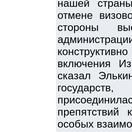
нашей страны
отмене визово
стороны выс
администрац
конструктив
включения Из
сказал Эльки
государст
присоединил
препятствий 
особых взаимо