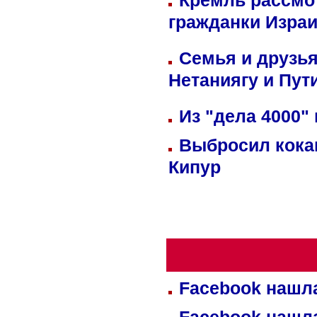
Кремль рассмо
гражданки Изра
Семья и друзь
Нетаниягу и Пут
Из "дела 4000"
Выбросил кока
Кипур
Facebook нашл