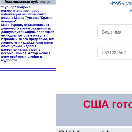
Эксклюзивная публикация
"Курьер" получил
исключительное право
публикации на своем сайте
романа Марка Туркова "
Кратно
четырем
".
Марк Турков, отказавшись от
денежного вознаграждения за
данную публикацию, посвящает
ее людям, которые живут в
Израиле и за его пределами, тем
людям, чьи надежды оказались
обманутыми, идеалы
растоптанными, а мечты
несбывшимися. Автор желает
всем стойкости, любви и
мудрости.
США гото