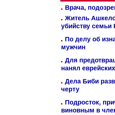
Врача, подозре
Житель Ашкелон
убийству семьи 
По делу об изн
мужчин
Для предотвра
нанял еврейских
Дела Биби разв
черту
Подросток, при
виновным в член