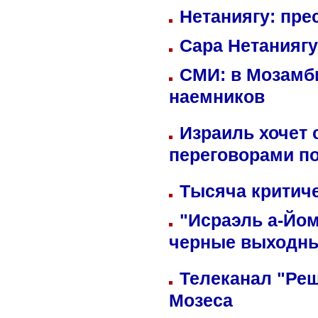
Нетаниягу: пре
Сара Нетаниягу
СМИ: в Мозамби
наемников
Израиль хочет 
переговорами п
Тысяча критиче
"Исраэль а-Йом
черные выходн
Телеканал "Реш
Мозеса