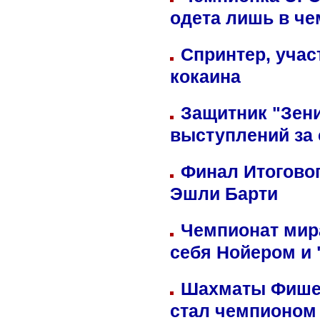
одета лишь в че
Спринтер, учас
кокаина
Защитник "Зен
выступлений за
Финал Итоговог
Эшли Барти
Чемпионат мир
себя Нойером и 
Шахматы Фишер
стал чемпионом