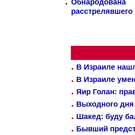
Обнародована
расстрелявшего
В Израиле нашл
В Израиле уме
Яир Голан: пра
Выходного дня 
Шакед: буду б
Бывший предст