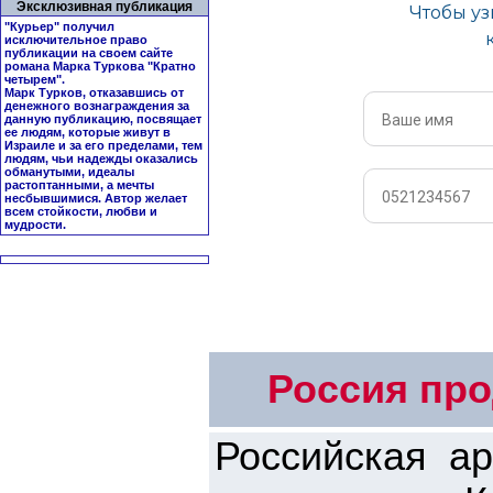
Эксклюзивная публикация
"Курьер" получил
исключительное право
публикации на своем сайте
романа Марка Туркова "
Кратно
четырем
".
Марк Турков, отказавшись от
денежного вознаграждения за
данную публикацию, посвящает
ее людям, которые живут в
Израиле и за его пределами, тем
людям, чьи надежды оказались
обманутыми, идеалы
растоптанными, а мечты
несбывшимися. Автор желает
всем стойкости, любви и
мудрости.
Россия про
Российская а