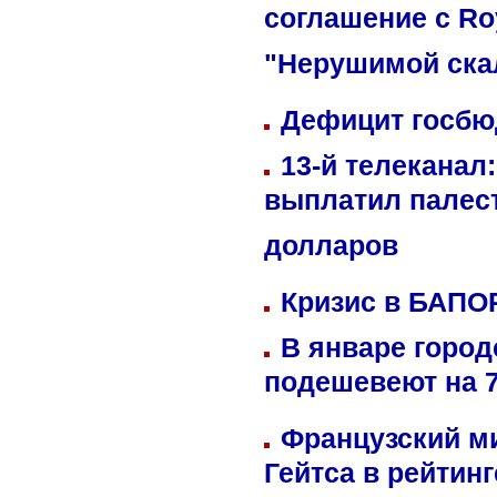
соглашение с Ro
"Нерушимой ска
Дефицит госбюд
13-й телеканал
выплатил палес
долларов
Кризис в БАПО
В январе город
подешевеют на 
Французский м
Гейтса в рейтин