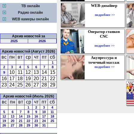
WEB-дизайнер
ТВ онлайн
Радио онлайн
подробнее >>
WEB камеры онлайн
Оператор станков
Архив новостей за
CNC
2025
2026
подробнее >>
Архив новостей (Август 2026)
вс
пн
вт
ср
чт
пт
сб
Акупрессура и
точечный массаж
1
подробнее >>
2
3
4
5
6
7
8
10
11
12
13
14
15
9
16
17
18
19
20
21
22
23
24
25
26
27
28
29
Архив новостей (Июль 2026)
вс
пн
вт
ср
чт
пт
сб
1
2
3
4
5
6
7
8
9
10
11
12
13
14
15
16
17
18
19
20
21
22
23
24
25
26
27
28
29
30
31