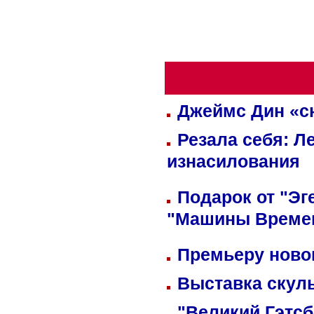
Джеймс Дин «сн
Резала себя: Л
изнасилования
Подарок от "Эг
"Машины Време
Премьеру новог
Выставка скуль
"Великий Гэтсб