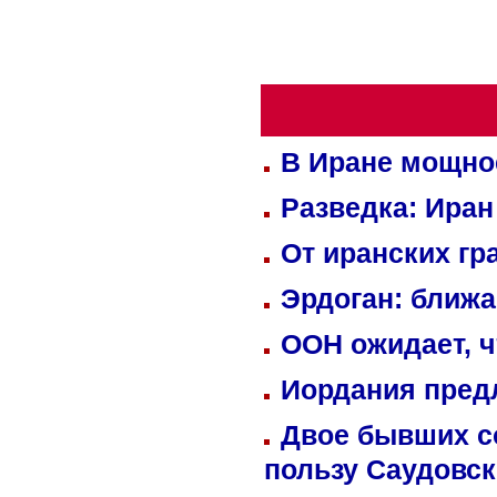
В Иране мощно
Разведка: Иран
От иранских гр
Эрдоган: ближ
ООН ожидает, ч
Иордания пред
Двое бывших со
пользу Саудовс