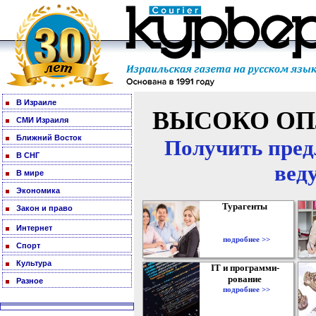
В Израиле
ВЫСОКО ОП
СМИ Израиля
Ближний Восток
Получить пред
В СНГ
вед
В мире
Экономика
Турагенты
Закон и право
Интернет
подробнее >>
Спорт
Культура
IT и программи-
рование
Разное
подробнее >>