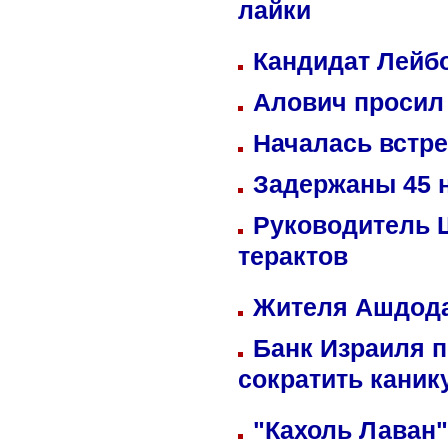
лайки
Кандидат Лейбо
Алович просил 
Началась встре
Задержаны 45 н
Руководитель 
терактов
Жителя Ашдода
Банк Израиля п
сократить кани
"Кахоль Лаван