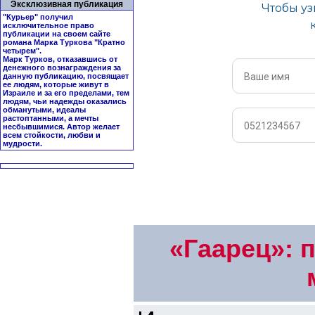
Эксклюзивная публикация
"Курьер" получил
исключительное право
публикации на своем сайте
романа Марка Туркова "
Кратно
четырем
".
Марк Турков, отказавшись от
денежного вознаграждения за
данную публикацию, посвящает
ее людям, которые живут в
Израиле и за его пределами, тем
людям, чьи надежды оказались
обманутыми, идеалы
растоптанными, а мечты
несбывшимися. Автор желает
всем стойкости, любви и
мудрости.
«Гаарец»: 