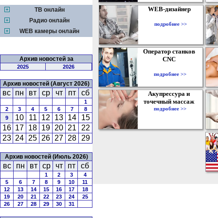
WEB-дизайнер
ТВ онлайн
Радио онлайн
подробнее >>
WEB камеры онлайн
Оператор станков
Архив новостей за
CNC
2025
2026
подробнее >>
Архив новостей (Август 2026)
вс
пн
вт
ср
чт
пт
сб
Акупрессура и
точечный массаж
1
подробнее >>
2
3
4
5
6
7
8
10
11
12
13
14
15
9
16
17
18
19
20
21
22
23
24
25
26
27
28
29
Архив новостей (Июль 2026)
вс
пн
вт
ср
чт
пт
сб
1
2
3
4
5
6
7
8
9
10
11
12
13
14
15
16
17
18
19
20
21
22
23
24
25
26
27
28
29
30
31