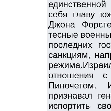
единственной 
себя главу ю
Джона Форст
тесные военны
последних гос
санкциям, нап
режима.Изр
отношения с
Пиночетом. 
признавал ге
испортить св