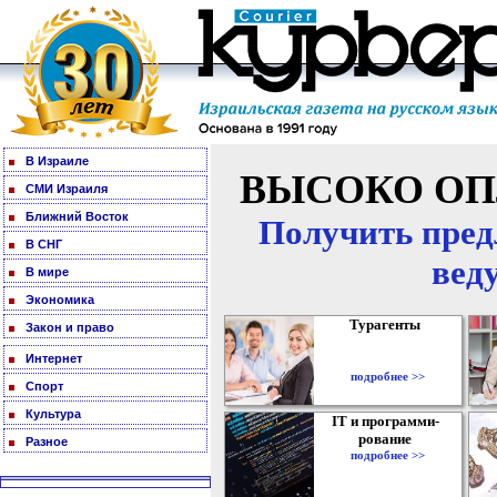
В Израиле
ВЫСОКО ОП
СМИ Израиля
Ближний Восток
Получить пред
В СНГ
вед
В мире
Экономика
Турагенты
Закон и право
Интернет
подробнее >>
Спорт
Культура
IT и программи-
рование
Разное
подробнее >>