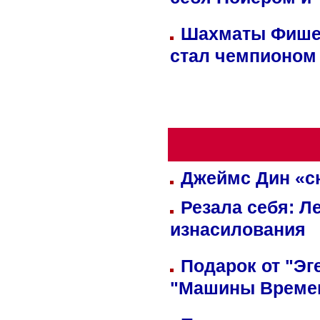
себя Нойером и 
Шахматы Фишер
стал чемпионом
Джеймс Дин «сн
Резала себя: Л
изнасилования
Подарок от "Эг
"Машины Време