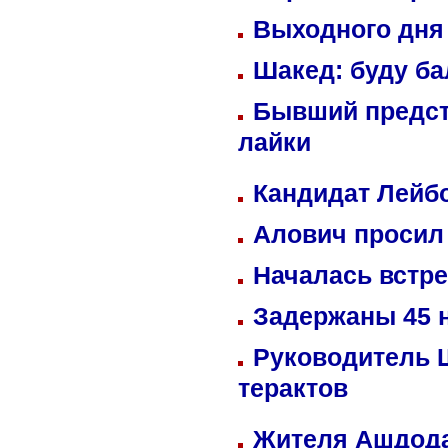
Выходного дня 
Шакед: буду б
Бывший предст
лайки
Кандидат Лейбо
Алович просил 
Началась встре
Задержаны 45 н
Руководитель 
терактов
Жителя Ашдода