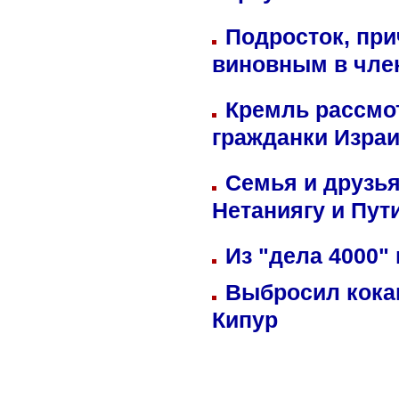
Подросток, при
виновным в член
Кремль рассмо
гражданки Изра
Семья и друзь
Нетаниягу и Пут
Из "дела 4000"
Выбросил кока
Кипур