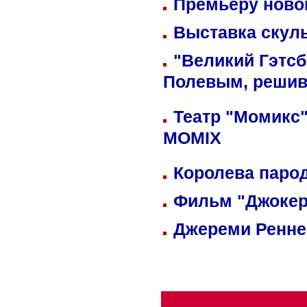
Премьеру новог
Выставка скуль
"Великий Гэтсб
Полевым, решив
Театр "Момикс"
MOMIX
Королева парод
Фильм "Джокер
Джереми Реннер