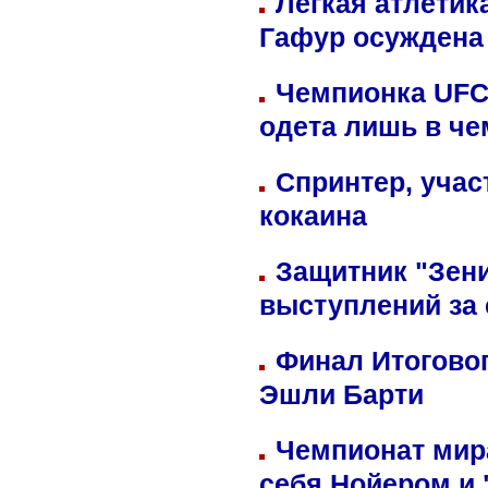
Легкая атлетик
Гафур осуждена 
Чемпионка UFC
одета лишь в че
Спринтер, учас
кокаина
Защитник "Зен
выступлений за
Финал Итоговог
Эшли Барти
Чемпионат мир