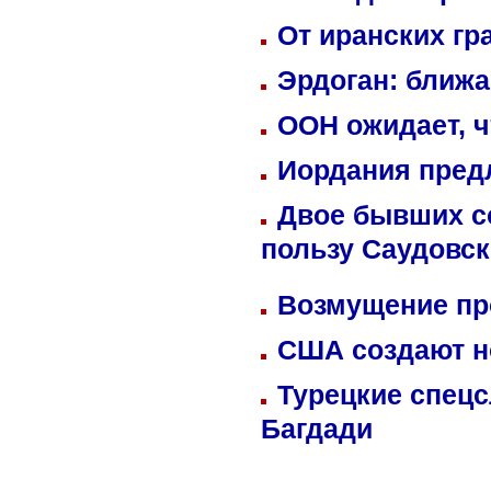
От иранских гр
Эрдоган: ближ
ООН ожидает, ч
Иордания пред
Двое бывших со
пользу Саудовс
Возмущение пр
США создают н
Турецкие спецс
Багдади