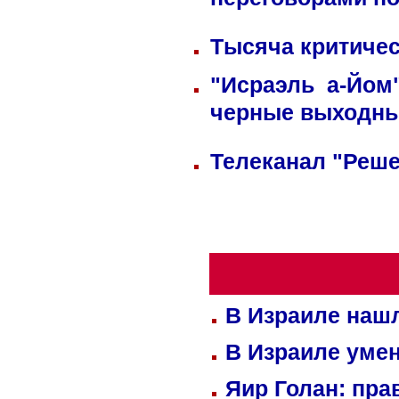
переговорами по
Тысяча критичес
"Исраэль а-Йом
черные выходн
Телеканал "Реше
В Израиле нашл
В Израиле уме
Яир Голан: пра