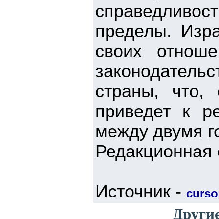
справедливост
пределы. Изр
своих отнош
законодательс
страны, что,
приведет к р
между двумя г
Редакционная 
Источник -
cursor
Други