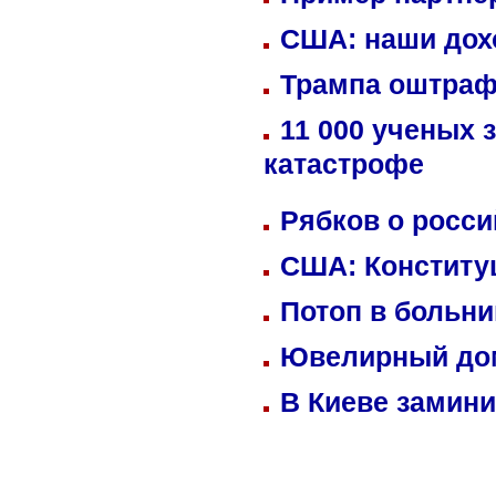
США: наши дох
Трампа оштраф
11 000 ученых 
катастрофе
Рябков о росс
США: Конститу
Потоп в больн
Ювелирный дом
В Киеве замини