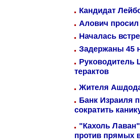
Кандидат Лейбо
Алович просил 
Началась встре
Задержаны 45 н
Руководитель 
терактов
Жителя Ашдода
Банк Израиля п
сократить кани
"Кахоль Лаван
против прямых 