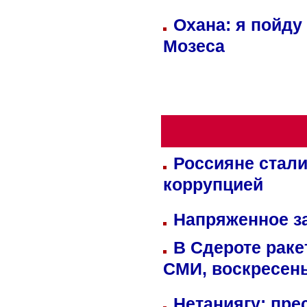
Охана: я пойду
Мозеса
Россияне стали
коррупцией
Напряженное за
В Сдероте раке
СМИ, воскресень
Нетаниягу: пре