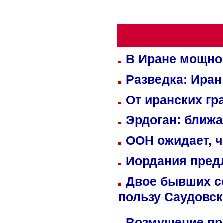
В Иране мощно
Разведка: Иран
От иранских гр
Эрдоган: ближ
ООН ожидает, ч
Иордания пред
Двое бывших со
пользу Саудовс
Возмущение пр