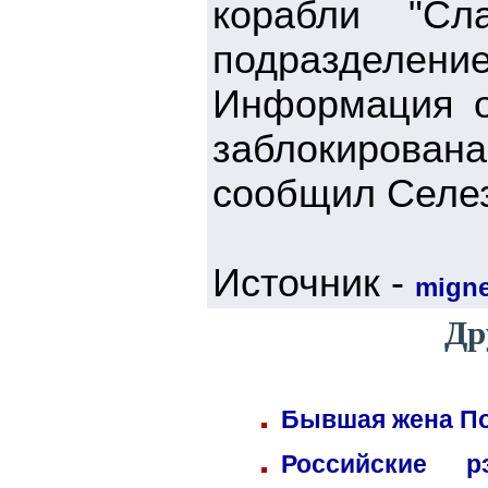
корабли "Сл
подразделени
Информация о
заблокирова
сообщил Селе
Источник -
mign
Др
Бывшая жена По
Российские 