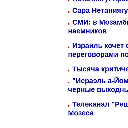
Сара Нетаниягу
СМИ: в Мозамби
наемников
Израиль хочет 
переговорами п
Тысяча критиче
"Исраэль а-Йом
черные выходн
Телеканал "Реш
Мозеса