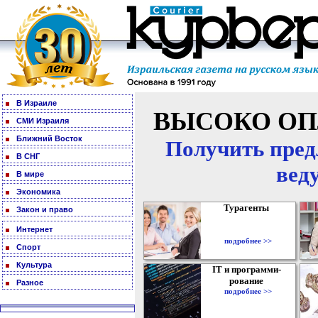
В Израиле
ВЫСОКО ОП
СМИ Израиля
Ближний Восток
Получить пред
В СНГ
вед
В мире
Экономика
Турагенты
Закон и право
Интернет
подробнее >>
Спорт
Культура
IT и программи-
рование
Разное
подробнее >>