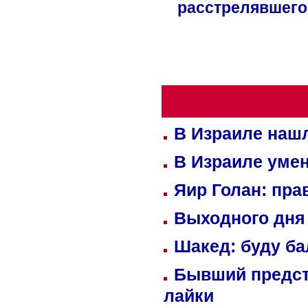
расстрелявшего
В Израиле нашл
В Израиле уме
Яир Голан: пра
Выходного дня 
Шакед: буду б
Бывший предст
лайки