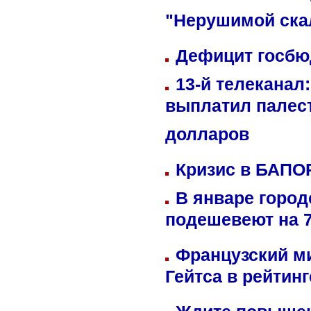
"Нерушимой ска
Дефицит госбюд
13-й телеканал
выплатил палес
долларов
Кризис в БАПО
В январе город
подешевеют на 
Французский м
Гейтса в рейтин