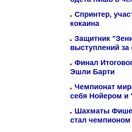
одета лишь в че
Спринтер, учас
кокаина
Защитник "Зен
выступлений за
Финал Итоговог
Эшли Барти
Чемпионат мир
себя Нойером и 
Шахматы Фишер
стал чемпионом