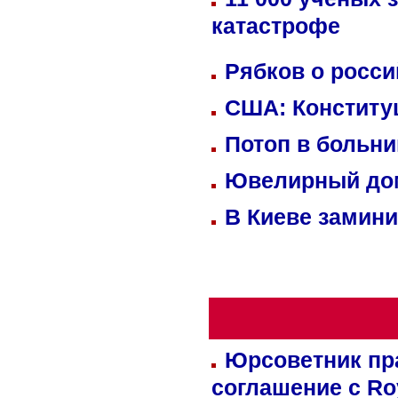
катастрофе
Рябков о росс
США: Конститу
Потоп в больн
Ювелирный дом
В Киеве замини
Юрсоветник пр
соглашение с Ro