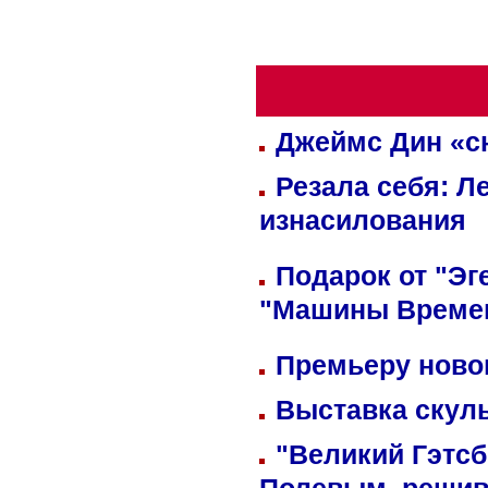
Джеймс Дин «сн
Резала себя: Л
изнасилования
Подарок от "Эг
"Машины Време
Премьеру новог
Выставка скуль
"Великий Гэтсб