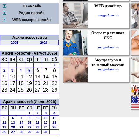
WEB-дизайнер
ТВ онлайн
Радио онлайн
подробнее >>
WEB камеры онлайн
Оператор станков
Архив новостей за
CNC
2025
2026
подробнее >>
Архив новостей (Август 2026)
вс
пн
вт
ср
чт
пт
сб
Акупрессура и
точечный массаж
1
подробнее >>
6
7
8
2
3
4
5
9
10
11
12
13
14
15
16
17
18
19
20
21
22
23
24
25
26
27
28
29
Архив новостей (Июль 2026)
вс
пн
вт
ср
чт
пт
сб
1
2
3
4
5
6
7
8
9
10
11
12
13
14
15
16
17
18
19
20
21
22
23
24
25
26
27
28
29
30
31