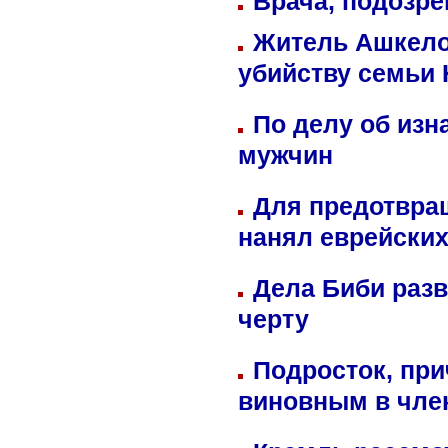
Врача, подозре
Житель Ашкелон
убийству семьи 
По делу об изн
мужчин
Для предотвра
нанял еврейских
Дела Биби разв
черту
Подросток, при
виновным в член