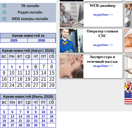
WEB-дизайнер
ТВ онлайн
Радио онлайн
подробнее >>
WEB камеры онлайн
Оператор станков
Архив новостей за
CNC
2025
2026
подробнее >>
Архив новостей (Август 2026)
вс
пн
вт
ср
чт
пт
сб
Акупрессура и
точечный массаж
1
подробнее >>
6
7
8
2
3
4
5
9
10
11
12
13
14
15
16
17
18
19
20
21
22
23
24
25
26
27
28
29
Архив новостей (Июль 2026)
вс
пн
вт
ср
чт
пт
сб
1
2
3
4
5
6
7
8
9
10
11
12
13
14
15
16
17
18
19
20
21
22
23
24
25
26
27
28
29
30
31