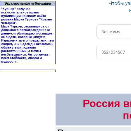
Эксклюзивная публикация
"Курьер" получил
исключительное право
публикации на своем сайте
романа Марка Туркова "
Кратно
четырем
".
Марк Турков, отказавшись от
денежного вознаграждения за
данную публикацию, посвящает
ее людям, которые живут в
Израиле и за его пределами, тем
людям, чьи надежды оказались
обманутыми, идеалы
растоптанными, а мечты
несбывшимися. Автор желает
всем стойкости, любви и
мудрости.
Россия в
п