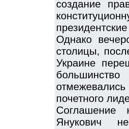
создание прав
конституц
президентские
Однако вечер
столицы, посл
Украине пере
большинст
отмежевались
почетного лид
Соглашение 
Янукович н