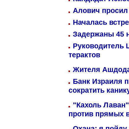
Алович просил 
Началась встре
Задержаны 45 н
Руководитель 
терактов
Жителя Ашдода
Банк Израиля п
сократить кани
"Кахоль Лаван
против прямых 
Охана: я пойду