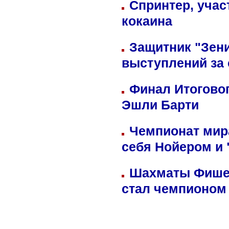
Спринтер, учас
кокаина
Защитник "Зен
выступлений за
Финал Итоговог
Эшли Барти
Чемпионат мир
себя Нойером и 
Шахматы Фишер
стал чемпионом