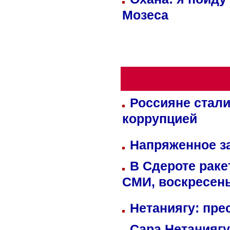
Мозеса
Россияне стали
коррупцией
Напряженное за
В Сдероте раке
СМИ, воскресень
Нетаниягу: пре
Сара Нетаниягу