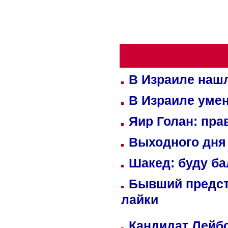
В Израиле нашл
В Израиле уме
Яир Голан: пра
Выходного дня 
Шакед: буду б
Бывший предст
лайки
Кандидат Лейбо