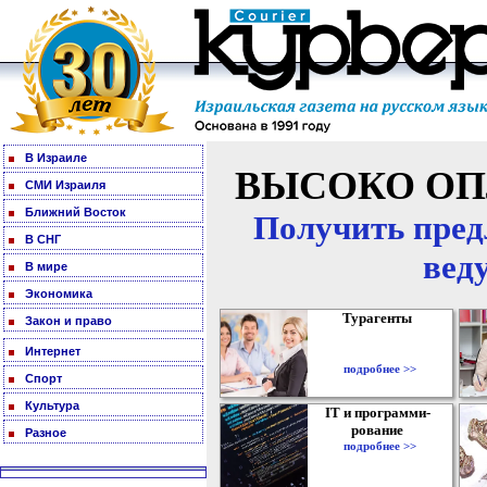
В Израиле
ВЫСОКО ОП
СМИ Израиля
Ближний Восток
Получить пред
В СНГ
вед
В мире
Экономика
Турагенты
Закон и право
Интернет
подробнее >>
Спорт
Культура
IT и программи-
рование
Разное
подробнее >>