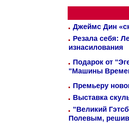
Джеймс Дин «сн
Резала себя: Л
изнасилования
Подарок от "Эг
"Машины Време
Премьеру новог
Выставка скуль
"Великий Гэтсб
Полевым, решив