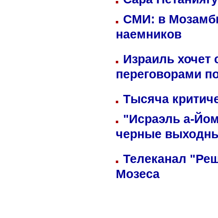
СМИ: в Мозамби
наемников
Израиль хочет 
переговорами п
Тысяча критиче
"Исраэль а-Йом
черные выходн
Телеканал "Реш
Мозеса