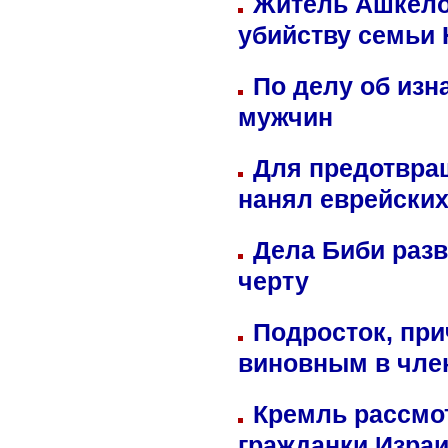
Житель Ашкелон
убийству семьи 
По делу об изн
мужчин
Для предотвра
нанял еврейских
Дела Биби разв
черту
Подросток, при
виновным в член
Кремль рассмо