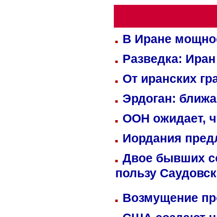
В Иране мощно
Разведка: Иран
От иранских гр
Эрдоган: ближ
ООН ожидает, ч
Иордания пред
Двое бывших со
пользу Саудовс
Возмущение пр