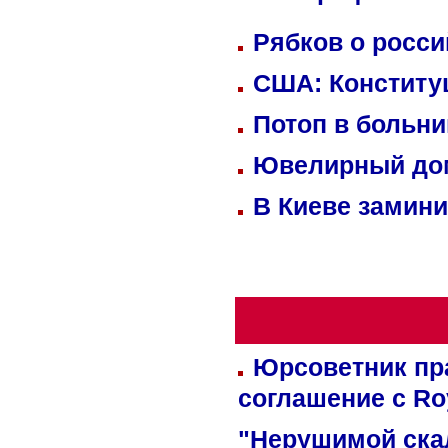
Рябков о росс
США: Конститу
Потоп в больн
Ювелирный дом
В Киеве замини
Юрсоветник пр
соглашение с Ro
"Нерушимой ска