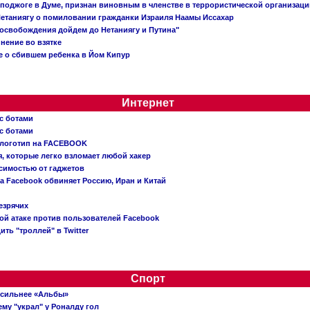
 поджоге в Думе, признан виновным в членстве в террористической организац
етаниягу о помиловании гражданки Израиля Наамы Иссахар
 освобождения дойдем до Нетаниягу и Путина"
инение во взятке
 о сбившем ребенка в Йом Кипур
Интернет
с ботами
с ботами
 логотип на FACEBOOK
, которые легко взломает любой хакер
симостью от гаджетов
ва Facebook обвиняет Россию, Иран и Китай
езрячих
й атаке против пользователей Facebook
ть "троллей" в Twitter
Спорт
 сильнее «Альбы»
му "украл" у Роналду гол