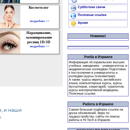
Косметолог
Субботние свечи
Полезные ссылки
подробнее >>
Архив
Наращивание,
Новинка!
ламинирование
ресниц 1D-3D
подробнее >>
Учеба в Израиле
Информация об израильских высших
учебных заведениях - университетах и
академических колледжах.Подготовка
к поступлению в университеты и
колледжи (курсы психометрии).
А также: курсы иврита, английского
языка, компьютерные курсы, курсы
бухгалтеров, секретарей, турагентов,
курсы альтернативной медицины.
Полезные ссылки.
Работа в Израиле
Самая большая подборка ссылок на
доски объявлений, бюро по
трудоустройству, сайты по поиску
работы в Hi-Tech в Израиле.