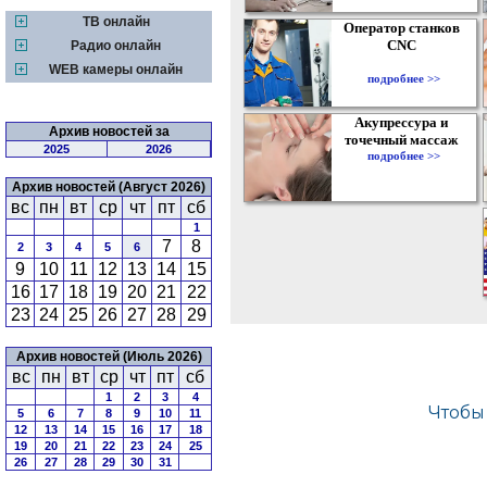
ТВ онлайн
Оператор станков
CNC
Радио онлайн
WEB камеры онлайн
подробнее >>
Акупрессура и
Архив новостей за
точечный массаж
2025
2026
подробнее >>
Архив новостей (Август 2026)
вс
пн
вт
ср
чт
пт
сб
1
7
8
2
3
4
5
6
9
10
11
12
13
14
15
16
17
18
19
20
21
22
23
24
25
26
27
28
29
Архив новостей (Июль 2026)
вс
пн
вт
ср
чт
пт
сб
1
2
3
4
5
6
7
8
9
10
11
12
13
14
15
16
17
18
19
20
21
22
23
24
25
26
27
28
29
30
31