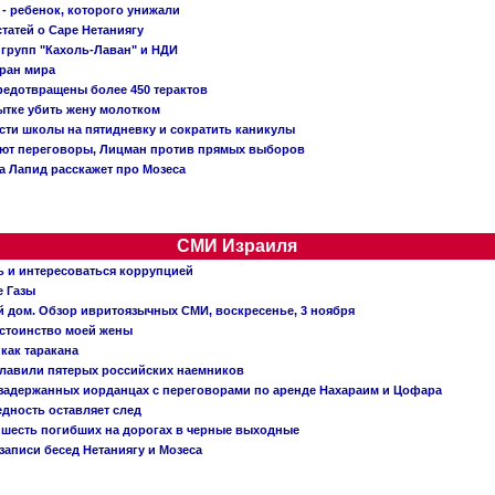
- ребенок, которого унижали
татей о Саре Нетаниягу
 групп "Кахоль-Лаван" и НДИ
тран мира
редотвращены более 450 терактов
тке убить жену молотком
сти школы на пятидневку и сократить каникулы
ают переговоры, Лицман против прямых выборов
 а Лапид расскажет про Мозеса
СМИ Израиля
ь и интересоваться коррупцией
е Газы
й дом. Обзор ивритоязычных СМИ, воскресенье, 3 ноября
остоинство моей жены
 как таракана
главили пятерых российских наемников
о задержанных иорданцах с переговорами по аренде Нахараим и Цофара
едность оставляет след
: шесть погибших на дорогах в черные выходные
записи бесед Нетаниягу и Мозеса