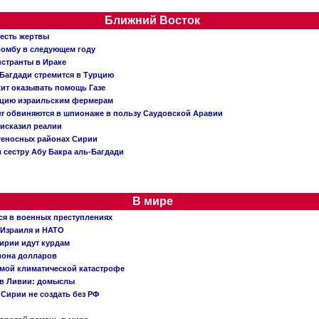
Ближний Восток
 есть жертвы
бомбу в следующем году
нстранты в Ираке
Багдади стремится в Турцию
жит оказывать помощь Газе
ацию израильским фермерам
er обвиняются в шпионаже в пользу Саудовской Аравии
исказил реалии
теносных районах Сирии
 сестру Абу Бакра аль-Багдади
В мире
ся в военных преступлениях
 Израиля и НАТО
ирии идут курдам
иона долларов
емой климатической катастрофе
 в Ливии: домыслы
Сирии не создать без РФ