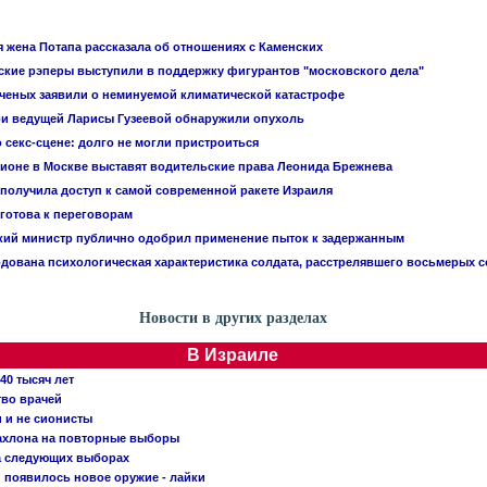
 жена Потапа рассказала об отношениях с Каменских
ские рэперы выступили в поддержку фигурантов "московского дела"
 ученых заявили о неминуемой климатической катастрофе
ри ведущей Ларисы Гузеевой обнаружили опухоль
 секс-сцене: долго не могли пристроиться
ционе в Москве выставят водительские права Леонида Брежнева
 получила доступ к самой современной ракете Израиля
 готова к переговорам
кий министр публично одобрил применение пыток к задержанным
дована психологическая характеристика солдата, расстрелявшего восьмерых 
Новости в других разделах
В Израиле
40 тысяч лет
тво врачей
и и не сионисты
Кахлона на повторные выборы
а следующих выборах
появилось новое оружие - лайки