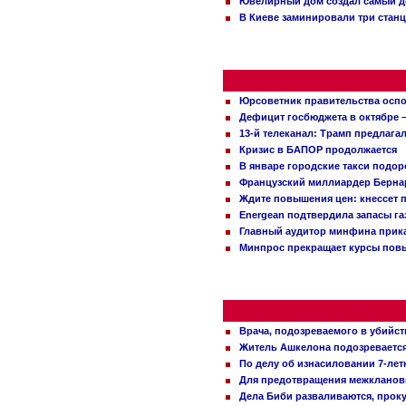
Ювелирный дом создал самый д
В Киеве заминировали три стан
Юрсоветник правительства оспо
Дефицит госбюджета в октябре –
13-й телеканал: Трамп предлаг
Кризис в БАПОР продолжается
В январе городские такси подо
Французский миллиардер Бернар
Ждите повышения цен: кнессет 
Energean подтвердила запасы г
Главный аудитор минфина прика
Минпрос прекращает курсы повы
Врача, подозреваемого в убийст
Житель Ашкелона подозревается 
По делу об изнасиловании 7-ле
Для предотвращения межклановы
Дела Биби разваливаются, проку