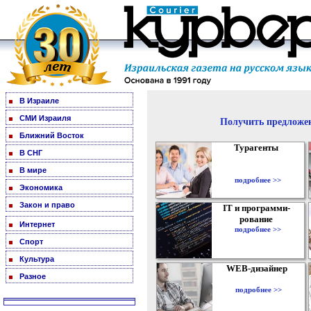
В Израиле
СМИ Израиля
Получить предложен
Ближний Восток
Турагенты
В СНГ
В мире
подробнее >>
Экономика
Закон и право
IT и программи-
рование
Интернет
подробнее >>
Спорт
Культура
WEB-дизайнер
Разное
подробнее >>