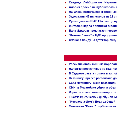
Кандидат Лейбористов: Израиль 
Алович просил не публиковать с
Началась встреча переговорных
Задержаны 45 нелегалов из 12 с
Руководитель ШАБАКа: за год п
Жителя Ашдода обвиняют в попы
Банк Израиля предлагает переве
"Кахоль Лаван" и НДИ продолж
Охана: я пойду на детектор лжи,
Россияне стали меньше вороват
Напряженное затишье на границ
В Сдероте ракета попала в жило
Нетаниягу: пресса растоптала д
Сара Нетаниягу: меня раздавили
СМИ: в Мозамбике убили и обез
Израиль хочет связать вопрос 
Тысяча критических дней, или Б
"Исраэль а-Йом": Беда за бедой
Телеканал "Решет" опубликовал 