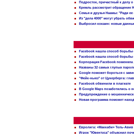
Подросток, причастный к делу о
Кремль рассмотрит обращение Н
Семья и друзья Наамы: "Ради ее
Из "дела 4000" могут убрать обв
Выбросил кокаин: новые данные
Facebook нашла способ борьбы 
Facebook нашла способ борьбы 
Корпорация Facebook поменяла
Названы 32 самых глупых пароля
Google поможет бороться с зави
"Фейк-ньюз" от Цукерберга: гла
Facebook обвинили в плагиате
В Google Maps позаботились о н
Предупреждение о мошенническо
Новая программа поможет находи
Евролига: «Маккаби» Тель-Авив
Игрок "Ювентуса" объяснил поче