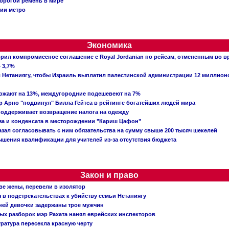
орогой ремень в мире
ции метро
Экономика
рил компромиссное соглашение с Royal Jordanian по рейсам, отмененным во 
 3,7%
ал Нетаниягу, чтобы Израиль выплатил палестинской администрации 12 миллио
рожают на 13%, междугородние подешевеют на 7%
 Арно "подвинул" Билла Гейтса в рейтинге богатейших людей мира
поддерживает возвращение налога на одежду
аза и конденсата в месторождении "Кариш Цафон"
зал согласовывать с ним обязательства на сумму свыше 200 тысяч шекелей
шения квалификации для учителей из-за отсутствия бюджета
Закон и право
ве жены, перевели в изолятор
в подстрекательствах к убийству семьи Нетаниягу
тней девочки задержаны трое мужчин
х разборок мэр Рахата нанял еврейских инспекторов
ратура пересекла красную черту