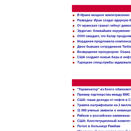
В Иране мощное землетрясение:
Разведка: Иран создат ядерную 
От иранских гранат гибнут демо
Эрдоган: ближайшее окружение 
ООН ожидает, что Катар продол
Иордания предложила компенс
Двое бывших сотрудников Twitt
Возмущение прокуроров: Охана 
США создают новые базы в неф
Турецкие спецслужбы задержали
"Терминатор" из Конго обвиняет
Пример партнерства между ВМС
США: наши доходы от нефти в С
Трампа оштрафовали на 2 милл
11 000 ученых заявили о немину
Рябков о российских наемниках
США: Конституционный комитет 
Потоп в больнице Рамбам