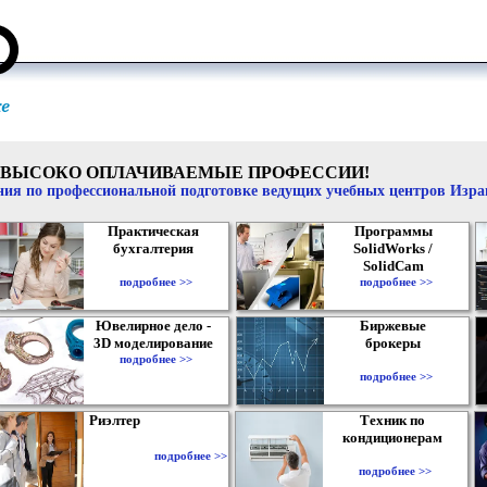
ВЫСОКО ОПЛАЧИВАЕМЫЕ ПРОФЕССИИ!
ия по профессиональной подготовке ведущих учебных центров Изр
Практическая
Программы
бухгалтерия
SolidWorks /
SolidCam
подробнее >>
подробнее >>
Ювелирное дело -
Биржевые
3D моделирование
брокеры
подробнее >>
подробнее >>
Риэлтер
Техник по
кондиционерам
подробнее >>
подробнее >>