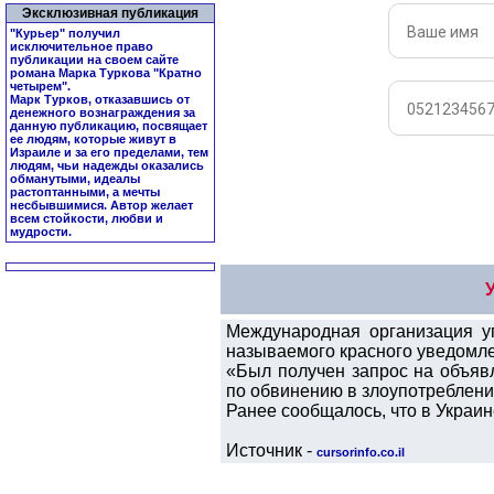
Эксклюзивная публикация
"Курьер" получил
исключительное право
публикации на своем сайте
романа Марка Туркова "
Кратно
четырем
".
Марк Турков, отказавшись от
денежного вознаграждения за
данную публикацию, посвящает
ее людям, которые живут в
Израиле и за его пределами, тем
людям, чьи надежды оказались
обманутыми, идеалы
растоптанными, а мечты
несбывшимися. Автор желает
всем стойкости, любви и
мудрости.
Международная организация уг
называемого красного уведомле
«Был получен запрос на объяв
по обвинению в злоупотреблени
Ранее сообщалось, что в Украи
Источник -
cursorinfo.co.il