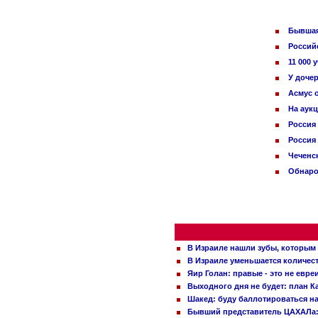
Бывшая
Россий
11 000
У доче
Асмус о
На аук
Россия
Россия
Чеченс
Обнаро
В Израиле нашли зубы, которым 
В Израиле уменьшается количес
Яир Голан: правые - это не евре
Выходного дня не будет: план 
Шакед: буду баллотироваться н
Бывший представитель ЦАХАЛа: 