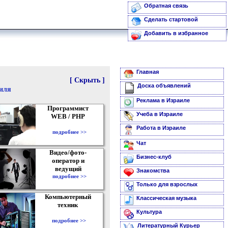
Обратная связь
Сделать стартовой
Добавить в избранное
Главная
[ Скрыть ]
Доска объявлений
аиля
Реклама в Израиле
Программист
Учеба в Израиле
WEB / PHP
Работа в Израиле
подробнее >>
Чат
Видео/фото-
Бизнес-клуб
оператор и
ведущий
Знакомства
подробнее >>
Только для взрослых
Компьютерный
Классическая музыка
техник
Культура
подробнее >>
Литературный Курьер