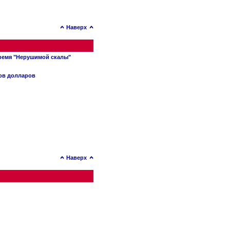
Наверх
время "Нерушимой скалы"
нов долларов
Наверх