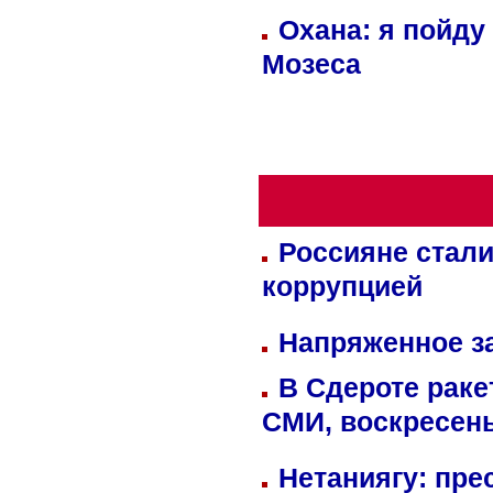
Охана: я пойду
Мозеса
Россияне стали
коррупцией
Напряженное за
В Сдероте раке
СМИ, воскресень
Нетаниягу: пре