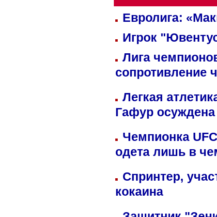
Евролига: «Ма
Игрок "Ювентус
Лига чемпионов
сопротивление 
Легкая атлетик
Гафур осуждена 
Чемпионка UFC
одета лишь в че
Спринтер, учас
кокаина
Защитник "Зен