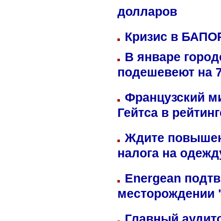
долларов
Кризис в БАПО
В январе город
подешевеют на 
Французский м
Гейтса в рейтин
Ждите повышен
налога на одежд
Energean подтв
месторождении 
Главный аудит