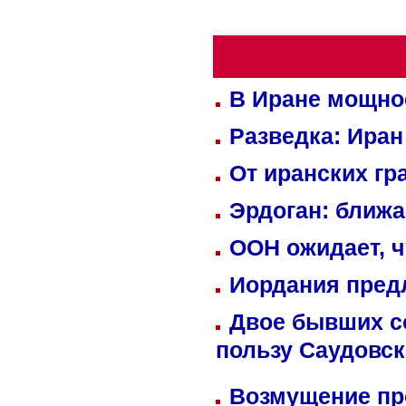
В Иране мощно
Разведка: Иран
От иранских гр
Эрдоган: ближ
ООН ожидает, ч
Иордания пред
Двое бывших со
пользу Саудовс
Возмущение пр