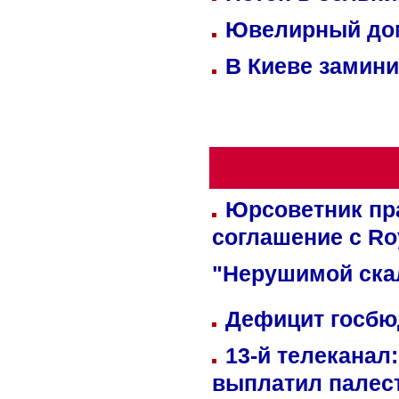
Ювелирный дом
В Киеве замини
Юрсоветник пр
соглашение с Ro
"Нерушимой ска
Дефицит госбюд
13-й телеканал
выплатил палес