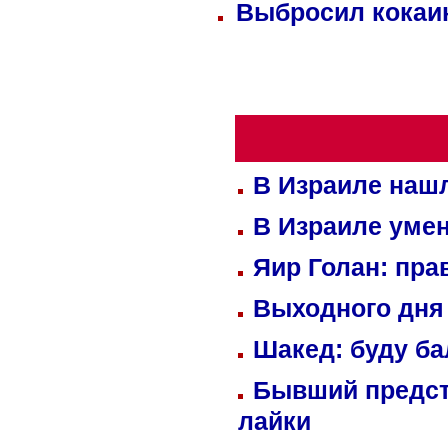
Выбросил кокаин
В Израиле нашл
В Израиле уме
Яир Голан: пра
Выходного дня 
Шакед: буду б
Бывший предст
лайки