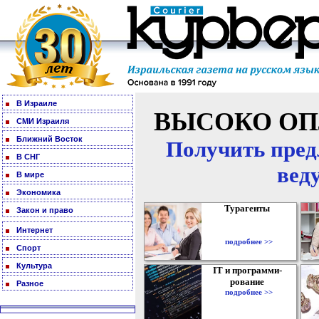
В Израиле
ВЫСОКО ОП
СМИ Израиля
Ближний Восток
Получить пред
В СНГ
вед
В мире
Экономика
Турагенты
Закон и право
Интернет
подробнее >>
Спорт
Культура
IT и программи-
рование
Разное
подробнее >>