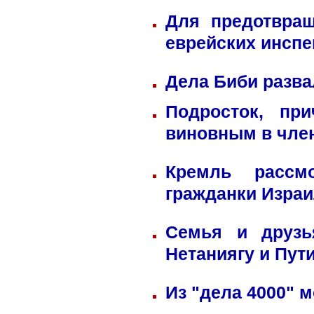
Для предотвра
еврейских инспе
Дела Биби разва
Подросток, пр
виновным в член
Кремль рассм
гражданки Изра
Семья и друзь
Нетаниягу и Пут
Из "дела 4000" м