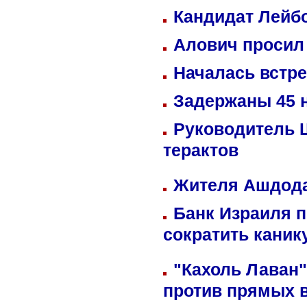
Кандидат Лейбо
Алович просил 
Началась встре
Задержаны 45 н
Руководитель 
терактов
Жителя Ашдода
Банк Израиля п
сократить кани
"Кахоль Лаван
против прямых 