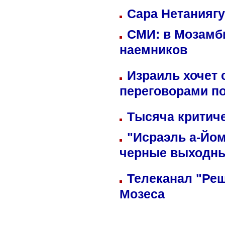
Сара Нетаниягу
СМИ: в Мозамби
наемников
Израиль хочет 
переговорами п
Тысяча критиче
"Исраэль а-Йом
черные выходн
Телеканал "Реш
Мозеса