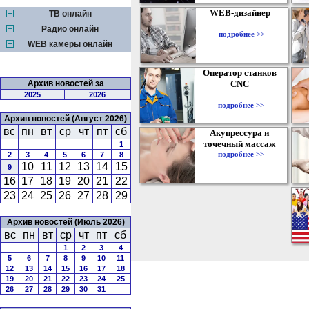
WEB-дизайнер
ТВ онлайн
Радио онлайн
подробнее >>
WEB камеры онлайн
Оператор станков
Архив новостей за
CNC
2025
2026
подробнее >>
Архив новостей (Август 2026)
вс
пн
вт
ср
чт
пт
сб
Акупрессура и
точечный массаж
1
подробнее >>
2
3
4
5
6
7
8
10
11
12
13
14
15
9
16
17
18
19
20
21
22
23
24
25
26
27
28
29
Архив новостей (Июль 2026)
вс
пн
вт
ср
чт
пт
сб
1
2
3
4
5
6
7
8
9
10
11
12
13
14
15
16
17
18
19
20
21
22
23
24
25
26
27
28
29
30
31