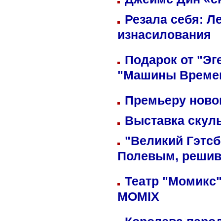
Резала себя: Л
изнасилования
Подарок от "Эг
"Машины Време
Премьеру новог
Выставка скуль
"Великий Гэтсб
Полевым, решив
Театр "Момикс"
MOMIX