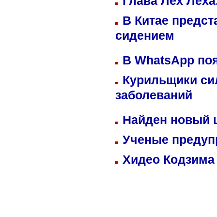
Глава Лех Леха
В Китае предст
сидением
В WhatsApp по
Курильщики си
заболеваний
Найден новый
Ученые предуп
Хидео Кодзима