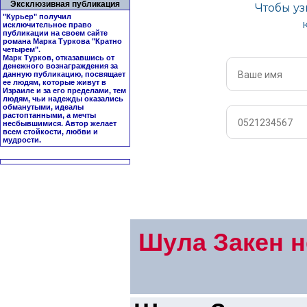
Эксклюзивная публикация
"Курьер" получил
исключительное право
публикации на своем сайте
романа Марка Туркова "
Кратно
четырем
".
Марк Турков, отказавшись от
денежного вознаграждения за
данную публикацию, посвящает
ее людям, которые живут в
Израиле и за его пределами, тем
людям, чьи надежды оказались
обманутыми, идеалы
растоптанными, а мечты
несбывшимися. Автор желает
всем стойкости, любви и
мудрости.
Шула Закен н