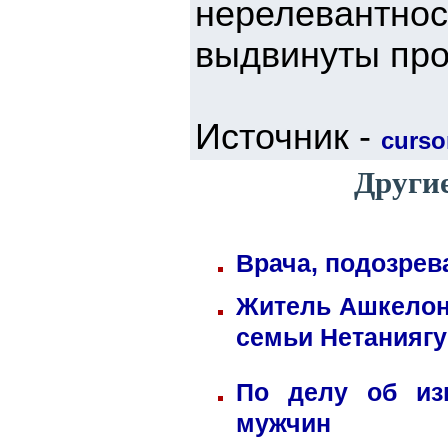
нерелевантн
выдвинуты про
Источник -
cursor
Другие
Врача, подозрев
Житель Ашкелона
семьи Нетаниягу
По делу об из
мужчин