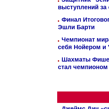
выступлений за
Финал Итоговог
Эшли Барти
Чемпионат мир
себя Нойером и 
Шахматы Фишер
стал чемпионом
Джеймс Дин «сн