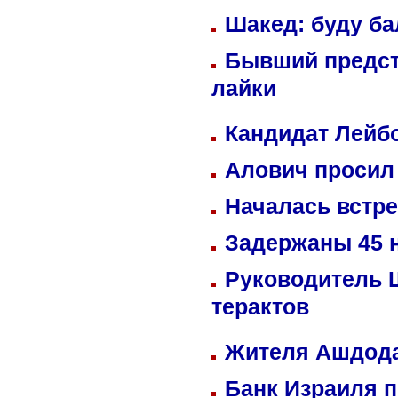
Шакед: буду б
Бывший предст
лайки
Кандидат Лейбо
Алович просил 
Началась встре
Задержаны 45 н
Руководитель 
терактов
Жителя Ашдода
Банк Израиля п