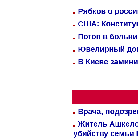
Рябков о росс
США: Конститу
Потоп в больн
Ювелирный дом
В Киеве замини
Врача, подозре
Житель Ашкелон
убийству семьи 