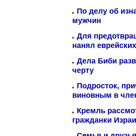
По делу об изн
мужчин
Для предотвра
нанял еврейских
Дела Биби разв
черту
Подросток, при
виновным в член
Кремль рассмо
гражданки Изра
Семья и друзь