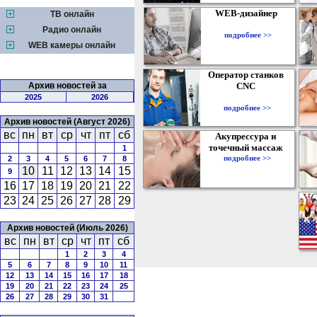
WEB-дизайнер
ТВ онлайн
Радио онлайн
подробнее >>
WEB камеры онлайн
Оператор станков
Архив новостей за
CNC
2025
2026
подробнее >>
Архив новостей (Август 2026)
вс
пн
вт
ср
чт
пт
сб
Акупрессура и
точечный массаж
1
подробнее >>
2
3
4
5
6
7
8
10
11
12
13
14
15
9
16
17
18
19
20
21
22
23
24
25
26
27
28
29
Архив новостей (Июль 2026)
вс
пн
вт
ср
чт
пт
сб
1
2
3
4
5
6
7
8
9
10
11
12
13
14
15
16
17
18
19
20
21
22
23
24
25
26
27
28
29
30
31