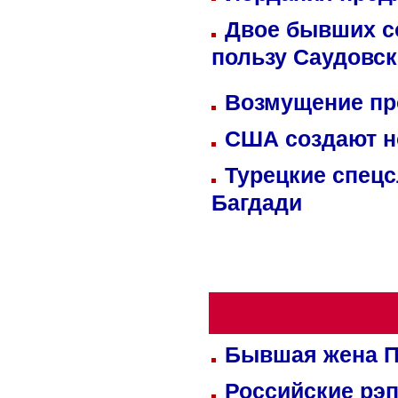
Двое бывших со
пользу Саудовс
Возмущение пр
США создают н
Турецкие спецс
Багдади
Бывшая жена П
Российские рэ