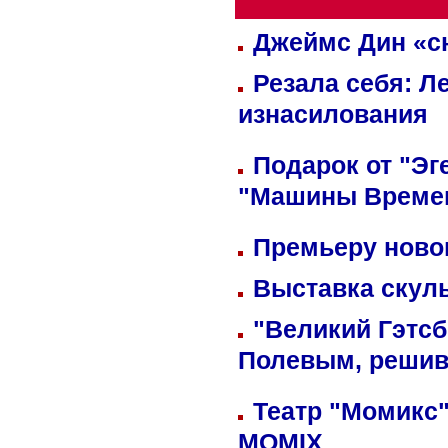
Джеймс Дин «сн
Резала себя: Л
изнасилования
Подарок от "Эг
"Машины Време
Премьеру новог
Выставка скуль
"Великий Гэтсб
Полевым, решив
Театр "Момикс"