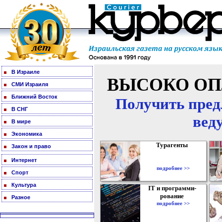
В Израиле
ВЫСОКО ОП
СМИ Израиля
Ближний Восток
Получить пред
В СНГ
вед
В мире
Экономика
Турагенты
Закон и право
Интернет
подробнее >>
Спорт
Культура
IT и программи-
рование
Разное
подробнее >>