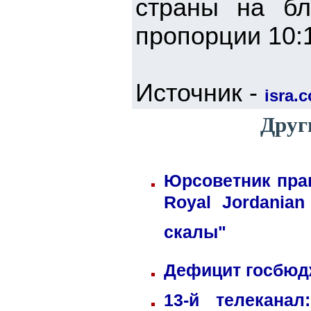
страны на бл
пропорции 10:1
Источник -
isra.
Друг
Юрсоветник пра
Royal Jordania
скалы"
Дефицит госбюдж
13-й телекана