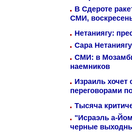
В Сдероте раке
СМИ, воскресень
Нетаниягу: пре
Сара Нетаниягу
СМИ: в Мозамби
наемников
Израиль хочет 
переговорами п
Тысяча критиче
"Исраэль а-Йом
черные выходн