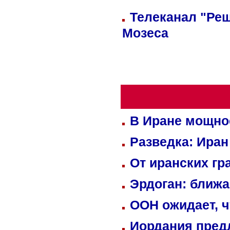
Телеканал "Реш
Мозеса
В Иране мощно
Разведка: Иран
От иранских гр
Эрдоган: ближ
ООН ожидает, ч
Иордания пред