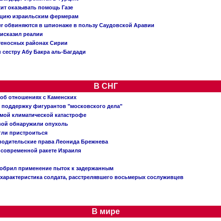
жит оказывать помощь Газе
ацию израильским фермерам
er обвиняются в шпионаже в пользу Саудовской Аравии
исказил реалии
теносных районах Сирии
 сестру Абу Бакра аль-Багдади
В СНГ
 об отношениях с Каменских
 поддержку фигурантов "московского дела"
емой климатической катастрофе
вой обнаружили опухоль
огли пристроиться
 водительские права Леонида Брежнева
 современной ракете Израиля
добрил применение пыток к задержанным
характеристика солдата, расстрелявшего восьмерых сослуживцев
В мире