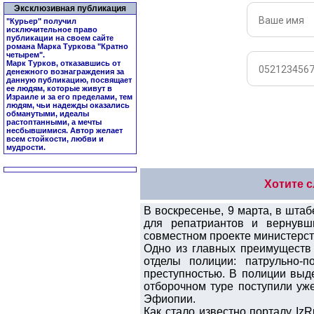
Эксклюзивная публикация
"Курьер" получил
исключительное право
публикации на своем сайте
романа Марка Туркова "
Кратно
четырем
".
Марк Турков, отказавшись от
денежного вознаграждения за
данную публикацию, посвящает
ее людям, которые живут в
Израиле и за его пределами, тем
людям, чьи надежды оказались
обманутыми, идеалы
растоптанными, а мечты
несбывшимися. Автор желает
всем стойкости, любви и
мудрости.
Хотите 
В воскресенье, 9 марта, в шта
для репатриантов и вернувш
совместном проекте министерст
Одно из главных преимуществ 
отделы полиции: патрульно-п
преступностью. В полиции выд
отборочном туре поступили уж
Эфиопии.
Как стало известно порталу Iz