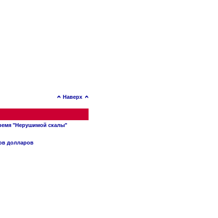
Наверх
время "Нерушимой скалы"
нов долларов