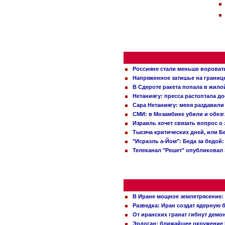
Россияне стали меньше вороват
Напряженное затишье на границ
В Сдероте ракета попала в жило
Нетаниягу: пресса растоптала д
Сара Нетаниягу: меня раздавили
СМИ: в Мозамбике убили и обез
Израиль хочет связать вопрос 
Тысяча критических дней, или Б
"Исраэль а-Йом": Беда за бедой
Телеканал "Решет" опубликовал 
В Иране мощное землетрясение:
Разведка: Иран создат ядерную 
От иранских гранат гибнут демо
Эрдоган: ближайшее окружение 