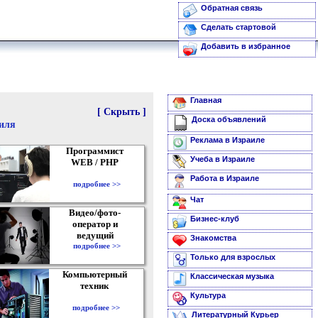
Обратная связь
Сделать стартовой
Добавить в избранное
Главная
[ Скрыть ]
Доска объявлений
аиля
Реклама в Израиле
Программист
Учеба в Израиле
WEB / PHP
Работа в Израиле
подробнее >>
Чат
Видео/фото-
Бизнес-клуб
оператор и
ведущий
Знакомства
подробнее >>
Только для взрослых
Компьютерный
Классическая музыка
техник
Культура
подробнее >>
Литературный Курьер