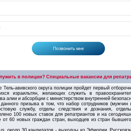
служить в полиции? Специальные вакансии для репатр
бе Тель-авивского округа полиции пройдет первый отбороч
ихся израильтян, желающих служить в правоохранител
ва алии и абсорбции с министерством внутренней безопас
данного призыва в том, что набор сотрудников (мужчин 
остовую службу, отделы следствия и дознания, отдел
елено 100 новых ставок для репатриантов и на сегодняшн
е от 60 новых граждан стран, выходцев из стран бывшег
Rus, около 30 кандидатов - выходцы из Эфиопии. Русскоя