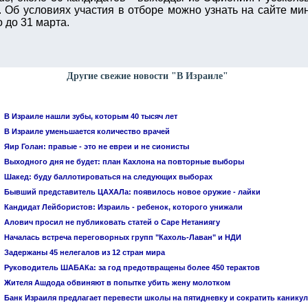
. Об условиях участия в отборе можно узнать на сайте ми
 до 31 марта.
Другие свежие новости "В Израиле"
В Израиле нашли зубы, которым 40 тысяч лет
В Израиле уменьшается количество врачей
Яир Голан: правые - это не евреи и не сионисты
Выходного дня не будет: план Кахлона на повторные выборы
Шакед: буду баллотироваться на следующих выборах
Бывший представитель ЦАХАЛа: появилось новое оружие - лайки
Кандидат Лейбористов: Израиль - ребенок, которого унижали
Алович просил не публиковать статей о Саре Нетаниягу
Началась встреча переговорных групп "Кахоль-Лаван" и НДИ
Задержаны 45 нелегалов из 12 стран мира
Руководитель ШАБАКа: за год предотвращены более 450 терактов
Жителя Ашдода обвиняют в попытке убить жену молотком
Банк Израиля предлагает перевести школы на пятидневку и сократить канику