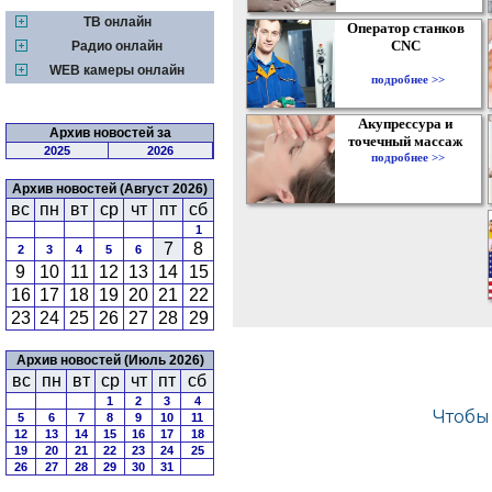
ТВ онлайн
Оператор станков
CNC
Радио онлайн
WEB камеры онлайн
подробнее >>
Акупрессура и
Архив новостей за
точечный массаж
2025
2026
подробнее >>
Архив новостей (Август 2026)
вс
пн
вт
ср
чт
пт
сб
1
7
8
2
3
4
5
6
9
10
11
12
13
14
15
16
17
18
19
20
21
22
23
24
25
26
27
28
29
Архив новостей (Июль 2026)
вс
пн
вт
ср
чт
пт
сб
1
2
3
4
5
6
7
8
9
10
11
12
13
14
15
16
17
18
19
20
21
22
23
24
25
26
27
28
29
30
31