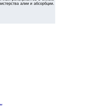
нистерства алии и абсорбции.
лы