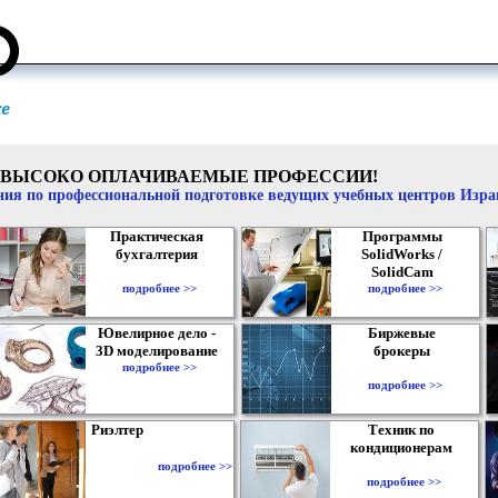
ВЫСОКО ОПЛАЧИВАЕМЫЕ ПРОФЕССИИ!
ия по профессиональной подготовке ведущих учебных центров Изр
Практическая
Программы
бухгалтерия
SolidWorks /
SolidCam
подробнее >>
подробнее >>
Ювелирное дело -
Биржевые
3D моделирование
брокеры
подробнее >>
подробнее >>
Риэлтер
Техник по
кондиционерам
подробнее >>
подробнее >>