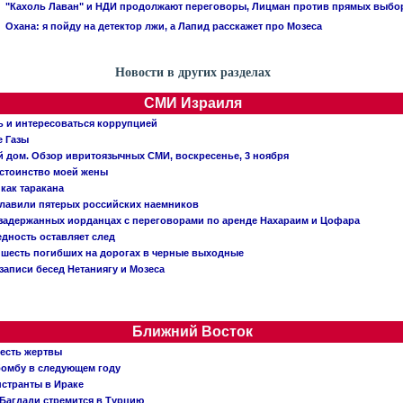
"Кахоль Лаван" и НДИ продолжают переговоры, Лицман против прямых выбо
Охана: я пойду на детектор лжи, а Лапид расскажет про Мозеса
Новости в других разделах
СМИ Израиля
ь и интересоваться коррупцией
е Газы
й дом. Обзор ивритоязычных СМИ, воскресенье, 3 ноября
остоинство моей жены
 как таракана
главили пятерых российских наемников
о задержанных иорданцах с переговорами по аренде Нахараим и Цофара
едность оставляет след
: шесть погибших на дорогах в черные выходные
записи бесед Нетаниягу и Мозеса
Ближний Восток
 есть жертвы
бомбу в следующем году
нстранты в Ираке
Багдади стремится в Турцию