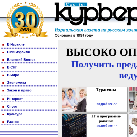
В Израиле
ВЫСОКО ОП
СМИ Израиля
Ближний Восток
Получить пред
В СНГ
вед
В мире
Экономика
Турагенты
Закон и право
Интернет
подробнее >>
Спорт
Культура
IT и программи-
рование
Разное
подробнее >>