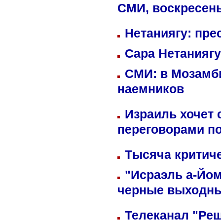
СМИ, воскресень
Нетаниягу: пре
Сара Нетаниягу
СМИ: в Мозамби
наемников
Израиль хочет 
переговорами п
Тысяча критиче
"Исраэль а-Йом
черные выходн
Телеканал "Реш