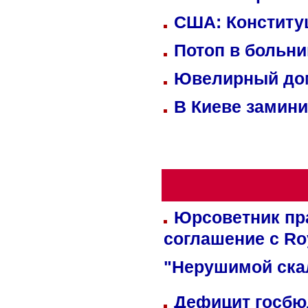
США: Конститу
Потоп в больн
Ювелирный дом
В Киеве замини
Юрсоветник пр
соглашение с Ro
"Нерушимой ска
Дефицит госбюд