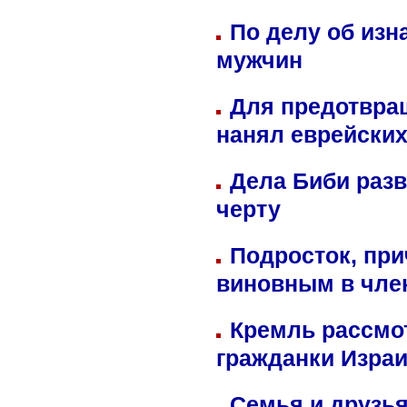
По делу об изн
мужчин
Для предотвра
нанял еврейских
Дела Биби разв
черту
Подросток, при
виновным в член
Кремль рассмо
гражданки Изра
Семья и друзь