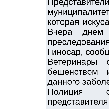
Представи
муниципалит
которая искус
Вчера днем 
преследовани
Гиносар, сообщ
Ветеринары 
бешенством 
данного забол
Полиция с
представите