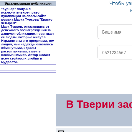
Эксклюзивная публикация
"Курьер" получил
исключительное право
публикации на своем сайте
романа Марка Туркова "
Кратно
четырем
".
Марк Турков, отказавшись от
денежного вознаграждения за
данную публикацию, посвящает
ее людям, которые живут в
Израиле и за его пределами, тем
людям, чьи надежды оказались
обманутыми, идеалы
растоптанными, а мечты
несбывшимися. Автор желает
всем стойкости, любви и
мудрости.
В Тверии за