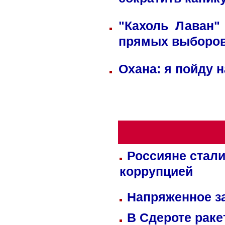
сократить каник
"Кахоль Лаван"
прямых выборо
Охана: я пойду 
Россияне стали
коррупцией
Напряженное за
В Сдероте раке