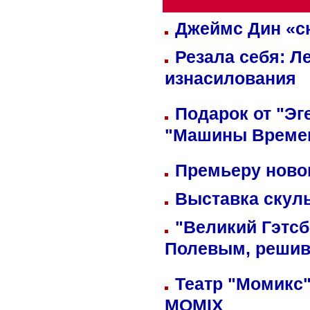
Джеймс Дин «сн
Резала себя: Л
изнасилования
Подарок от "Эг
"Машины Време
Премьеру новог
Выставка скуль
"Великий Гэтсб
Полевым, решив
Театр "Момикс"