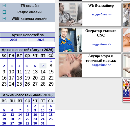
WEB-дизайнер
ТВ онлайн
Радио онлайн
подробнее >>
WEB камеры онлайн
Оператор станков
Архив новостей за
CNC
2025
2026
подробнее >>
Архив новостей (Август 2026)
вс
пн
вт
ср
чт
пт
сб
Акупрессура и
точечный массаж
1
подробнее >>
8
2
3
4
5
6
7
9
10
11
12
13
14
15
16
17
18
19
20
21
22
23
24
25
26
27
28
29
Архив новостей (Июль 2026)
вс
пн
вт
ср
чт
пт
сб
1
2
3
4
5
6
7
8
9
10
11
12
13
14
15
16
17
18
19
20
21
22
23
24
25
26
27
28
29
30
31