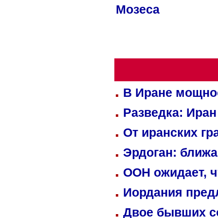
Мозеса
В Иране мощно
Разведка: Иран
От иранских гр
Эрдоган: ближ
ООН ожидает, ч
Иордания пред
Двое бывших со