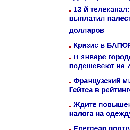
13-й телеканал
выплатил палес
долларов
Кризис в БАПО
В январе город
подешевеют на 
Французский м
Гейтса в рейтин
Ждите повышен
налога на одежд
Energean подтв