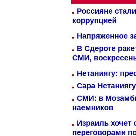
Россияне стали
коррупцией
Напряженное за
В Сдероте раке
СМИ, воскресень
Нетаниягу: пре
Сара Нетаниягу
СМИ: в Мозамби
наемников
Израиль хочет 
переговорами п