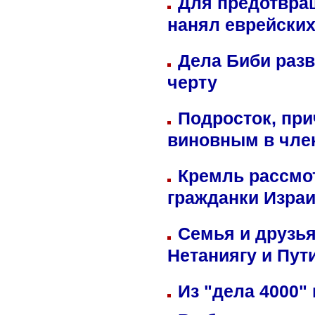
Для предотвра
нанял еврейских
Дела Биби разв
черту
Подросток, при
виновным в член
Кремль рассмо
гражданки Изра
Семья и друзь
Нетаниягу и Пут
Из "дела 4000"