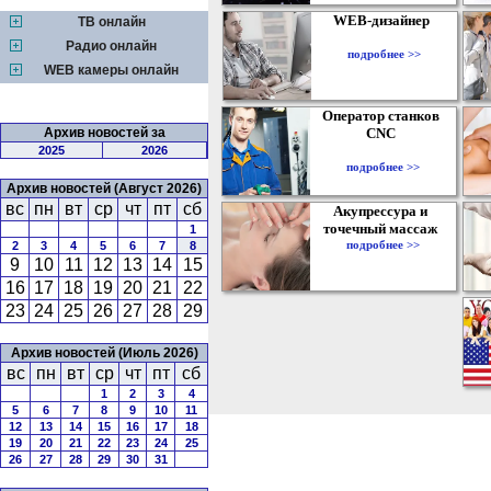
WEB-дизайнер
ТВ онлайн
Радио онлайн
подробнее >>
WEB камеры онлайн
Оператор станков
Архив новостей за
CNC
2025
2026
подробнее >>
Архив новостей (Август 2026)
вс
пн
вт
ср
чт
пт
сб
Акупрессура и
точечный массаж
1
подробнее >>
2
3
4
5
6
7
8
9
10
11
12
13
14
15
16
17
18
19
20
21
22
23
24
25
26
27
28
29
Архив новостей (Июль 2026)
вс
пн
вт
ср
чт
пт
сб
1
2
3
4
5
6
7
8
9
10
11
12
13
14
15
16
17
18
19
20
21
22
23
24
25
26
27
28
29
30
31