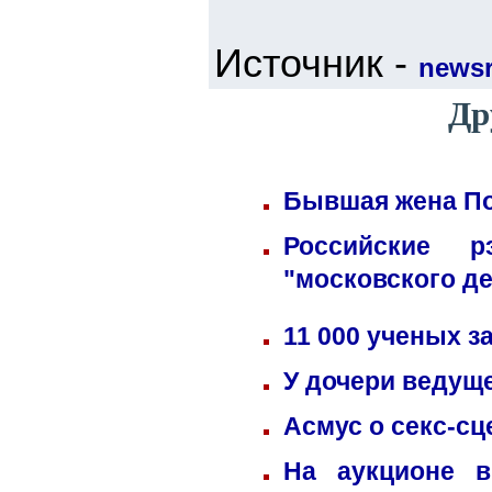
Источник -
newsr
Др
Бывшая жена По
Российские 
"московского д
11 000 ученых 
У дочери ведущ
Асмус о секс-сц
На аукционе в