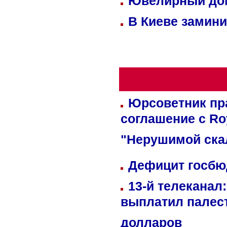
Ювелирный дом
В Киеве замини
Юрсоветник пр
соглашение с Ro
"Нерушимой ска
Дефицит госбюд
13-й телеканал
выплатил палес
долларов