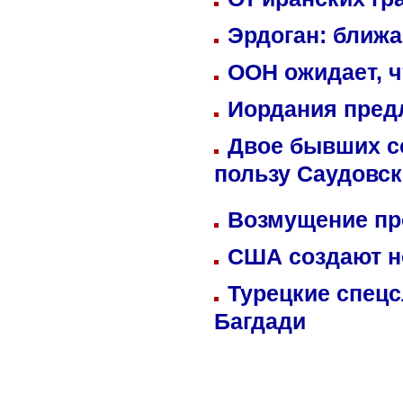
Эрдоган: ближ
ООН ожидает, ч
Иордания пред
Двое бывших со
пользу Саудовс
Возмущение пр
США создают н
Турецкие спецс
Багдади