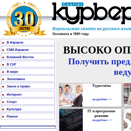
В Израиле
ВЫСОКО ОП
СМИ Израиля
Ближний Восток
Получить пред
В СНГ
вед
В мире
Экономика
Турагенты
Закон и право
Интернет
подробнее >>
Спорт
Культура
IT и программи-
рование
Разное
подробнее >>