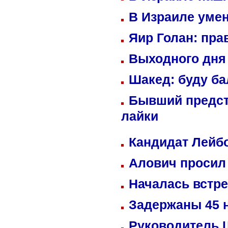
В Израиле уме
Яир Голан: пра
Выходного дня 
Шакед: буду б
Бывший предст
лайки
Кандидат Лейбо
Алович просил 
Началась встре
Задержаны 45 н
Руководитель 