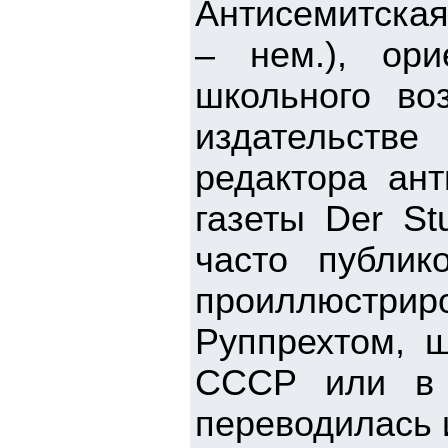
Антисемитская 
– нем.), ор
школьного во
издательств
редактора ант
газеты Der St
часто публик
проиллюстри
Руппрехтом, ш
СССР или в 
переводилась 