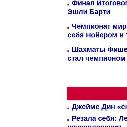
Финал Итоговог
Эшли Барти
Чемпионат мир
себя Нойером и 
Шахматы Фишер
стал чемпионом
Джеймс Дин «сн
Резала себя: Л