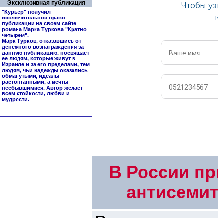
Эксклюзивная публикация
"Курьер" получил
исключительное право
публикации на своем сайте
романа Марка Туркова "
Кратно
четырем
".
Марк Турков, отказавшись от
денежного вознаграждения за
данную публикацию, посвящает
ее людям, которые живут в
Израиле и за его пределами, тем
людям, чьи надежды оказались
обманутыми, идеалы
растоптанными, а мечты
несбывшимися. Автор желает
всем стойкости, любви и
мудрости.
В России пр
антисемит