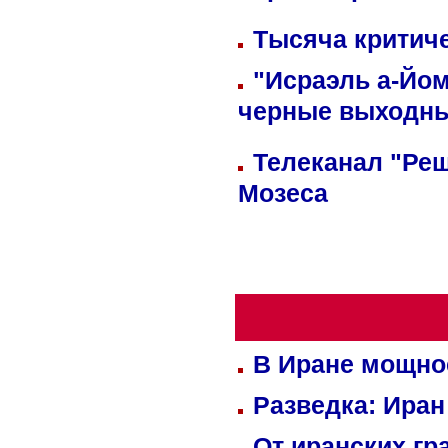
Тысяча критиче
"Исраэль а-Йом
черные выходн
Телеканал "Реш
Мозеса
В Иране мощно
Разведка: Иран
От иранских гр