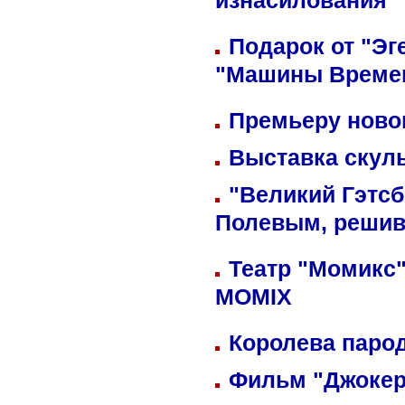
изнасилования
Подарок от "Эг
"Машины Време
Премьеру новог
Выставка скуль
"Великий Гэтсб
Полевым, решив
Театр "Момикс"
MOMIX
Королева парод
Фильм "Джокер