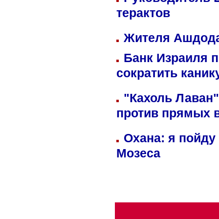
терактов
Жителя Ашдода
Банк Израиля п
сократить кани
"Кахоль Лаван
против прямых 
Охана: я пойду
Мозеса