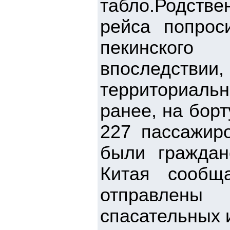
табло.Родств
рейса попрос
пекинского
впоследст
территориальн
ранее, на бор
227 пассажир
были граждан
Китая сообщ
отправлены
спасательных 