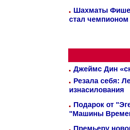
Шахматы Фишер
стал чемпионом
Джеймс Дин «сн
Резала себя: Л
изнасилования
Подарок от "Эг
"Машины Време
Премьеру новог