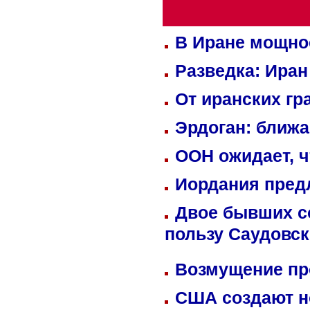
В Иране мощно
Разведка: Иран
От иранских гр
Эрдоган: ближ
ООН ожидает, ч
Иордания пред
Двое бывших со
пользу Саудовс
Возмущение пр
США создают н