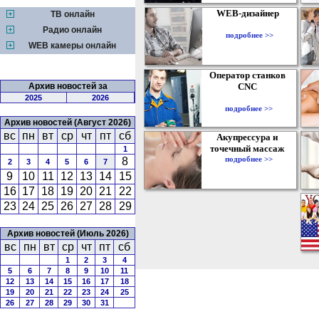
WEB-дизайнер
ТВ онлайн
Радио онлайн
подробнее >>
WEB камеры онлайн
Оператор станков
Архив новостей за
CNC
2025
2026
подробнее >>
Архив новостей (Август 2026)
вс
пн
вт
ср
чт
пт
сб
Акупрессура и
точечный массаж
1
подробнее >>
8
2
3
4
5
6
7
9
10
11
12
13
14
15
16
17
18
19
20
21
22
23
24
25
26
27
28
29
Архив новостей (Июль 2026)
вс
пн
вт
ср
чт
пт
сб
1
2
3
4
5
6
7
8
9
10
11
12
13
14
15
16
17
18
19
20
21
22
23
24
25
26
27
28
29
30
31