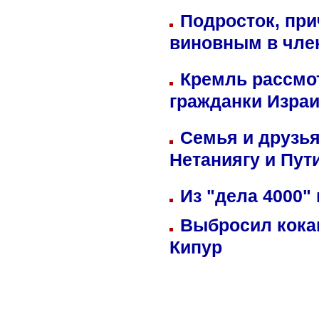
Подросток, при
виновным в член
Кремль рассмо
гражданки Изра
Семья и друзь
Нетаниягу и Пут
Из "дела 4000"
Выбросил кока
Кипур