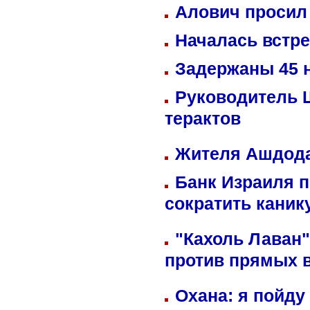
Алович просил 
Началась встре
Задержаны 45 н
Руководитель 
терактов
Жителя Ашдода
Банк Израиля п
сократить кани
"Кахоль Лаван
против прямых 
Охана: я пойду