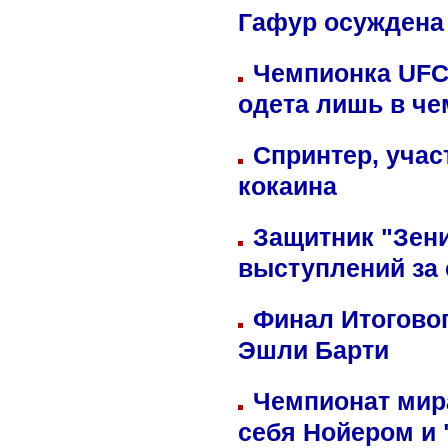
Гафур осуждена 
Чемпионка UFC
одета лишь в че
Спринтер, учас
кокаина
Защитник "Зен
выступлений за
Финал Итоговог
Эшли Барти
Чемпионат мир
себя Нойером и 