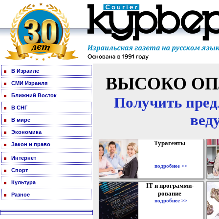
В Израиле
ВЫСОКО ОП
СМИ Израиля
Ближний Восток
Получить пред
В СНГ
вед
В мире
Экономика
Турагенты
Закон и право
Интернет
подробнее >>
Спорт
Культура
IT и программи-
рование
Разное
подробнее >>