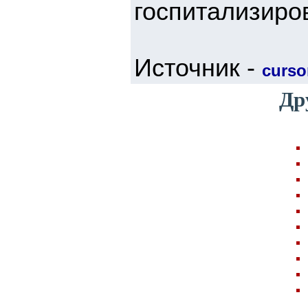
госпитализиро
Источник -
cursor
Др