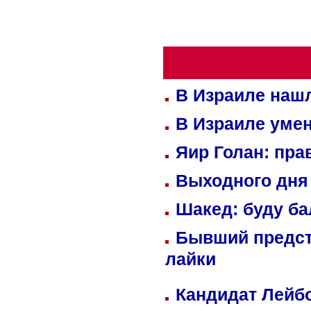
В Израиле нашл
В Израиле уме
Яир Голан: пра
Выходного дня 
Шакед: буду б
Бывший предст
лайки
Кандидат Лейбо