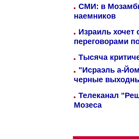
СМИ: в Мозамби
наемников
Израиль хочет 
переговорами п
Тысяча критиче
"Исраэль а-Йом
черные выходн
Телеканал "Реш
Мозеса