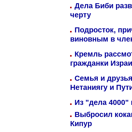
Дела Биби разв
черту
Подросток, при
виновным в член
Кремль рассмо
гражданки Изра
Семья и друзь
Нетаниягу и Пут
Из "дела 4000"
Выбросил кока
Кипур