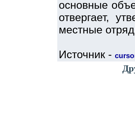
основные объе
отвергает, ут
местные отря
Источник -
cursor
Др