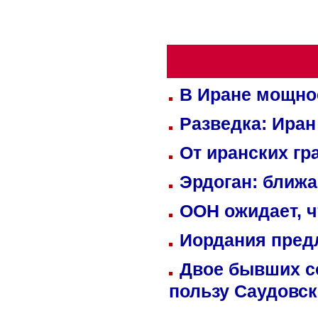
В Иране мощно
Разведка: Иран
От иранских гр
Эрдоган: ближ
ООН ожидает, ч
Иордания пред
Двое бывших со
пользу Саудовс