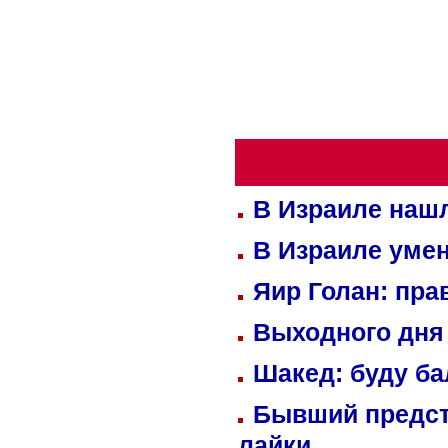
В Израиле нашл
В Израиле уме
Яир Голан: пра
Выходного дня 
Шакед: буду б
Бывший предст