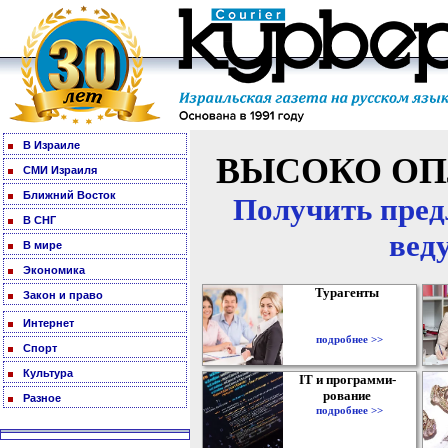
В Израиле
ВЫСОКО ОП
СМИ Израиля
Ближний Восток
Получить пред
В СНГ
вед
В мире
Экономика
Турагенты
Закон и право
Интернет
подробнее >>
Спорт
Культура
IT и программи-
рование
Разное
подробнее >>