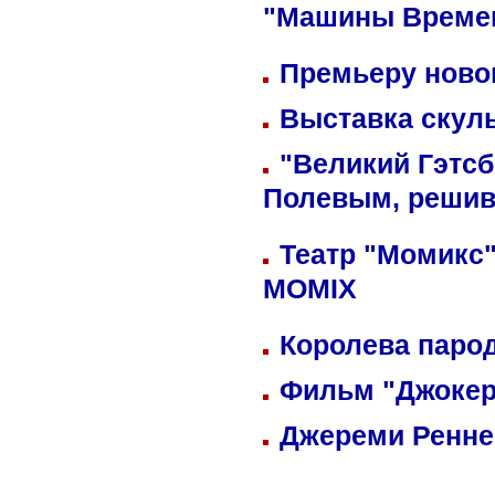
"Машины Време
Премьеру новог
Выставка скуль
"Великий Гэтсб
Полевым, решив
Театр "Момикс"
MOMIX
Королева парод
Фильм "Джокер
Джереми Реннер