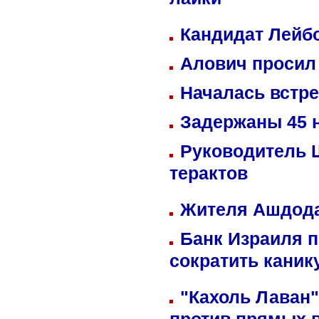
лайки
Кандидат Лейбо
Алович просил 
Началась встре
Задержаны 45 н
Руководитель 
терактов
Жителя Ашдода
Банк Израиля п
сократить кани
"Кахоль Лаван