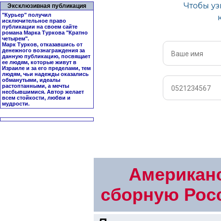
Эксклюзивная публикация
"Курьер" получил
исключительное право
публикации на своем сайте
романа Марка Туркова "
Кратно
четырем
".
Марк Турков, отказавшись от
денежного вознаграждения за
данную публикацию, посвящает
ее людям, которые живут в
Израиле и за его пределами, тем
людям, чьи надежды оказались
обманутыми, идеалы
растоптанными, а мечты
несбывшимися. Автор желает
всем стойкости, любви и
мудрости.
Американс
сборную Росс