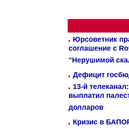
Юрсоветник пр
соглашение с Ro
"Нерушимой ска
Дефицит госбюд
13-й телеканал
выплатил палес
долларов
Кризис в БАПО