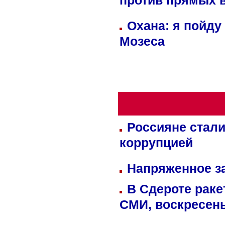
против прямых 
Охана: я пойду
Мозеса
Россияне стали
коррупцией
Напряженное за
В Сдероте раке
СМИ, воскресень