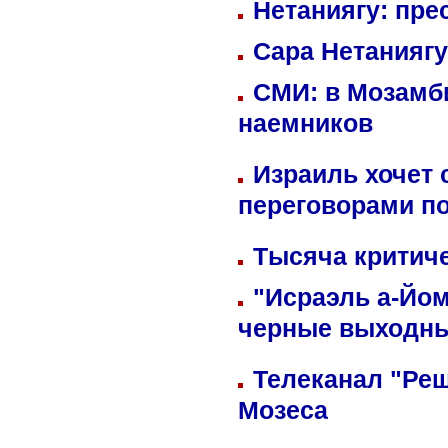
Нетаниягу: пре
Сара Нетаниягу
СМИ: в Мозамби
наемников
Израиль хочет 
переговорами п
Тысяча критиче
"Исраэль а-Йом
черные выходн
Телеканал "Реш
Мозеса