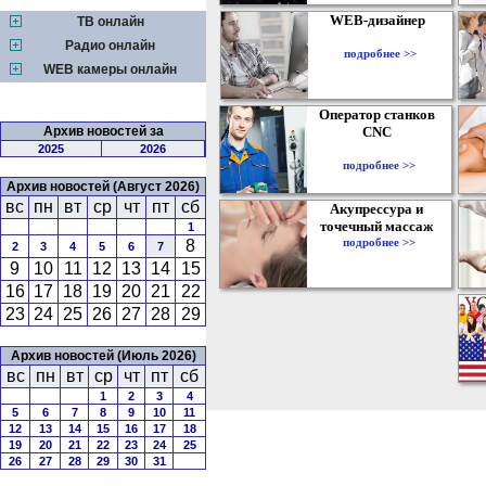
WEB-дизайнер
ТВ онлайн
Радио онлайн
подробнее >>
WEB камеры онлайн
Оператор станков
Архив новостей за
CNC
2025
2026
подробнее >>
Архив новостей (Август 2026)
вс
пн
вт
ср
чт
пт
сб
Акупрессура и
точечный массаж
1
подробнее >>
8
2
3
4
5
6
7
9
10
11
12
13
14
15
16
17
18
19
20
21
22
23
24
25
26
27
28
29
Архив новостей (Июль 2026)
вс
пн
вт
ср
чт
пт
сб
1
2
3
4
5
6
7
8
9
10
11
12
13
14
15
16
17
18
19
20
21
22
23
24
25
26
27
28
29
30
31