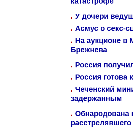
катастрофе
У дочери веду
Асмус о секс-с
На аукционе в 
Брежнева
Россия получил
Россия готова 
Чеченский мин
задержанным
Обнародована п
расстрелявшего