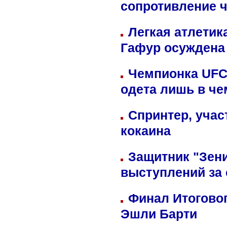
сопротивление 
Легкая атлетик
Гафур осуждена 
Чемпионка UFC
одета лишь в че
Спринтер, учас
кокаина
Защитник "Зен
выступлений за
Финал Итоговог
Эшли Барти