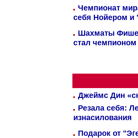
Чемпионат мир
себя Нойером и 
Шахматы Фишер
стал чемпионом
Джеймс Дин «сн
Резала себя: Л
изнасилования
Подарок от "Эг