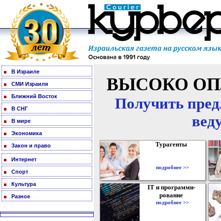
В Израиле
ВЫСОКО ОП
СМИ Израиля
Ближний Восток
Получить пред
В СНГ
вед
В мире
Экономика
Турагенты
Закон и право
Интернет
подробнее >>
Спорт
Культура
IT и программи-
рование
Разное
подробнее >>