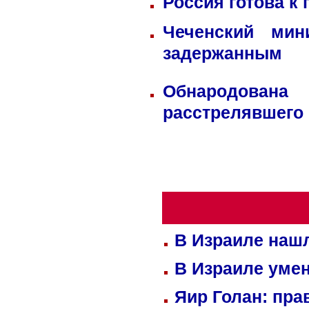
Россия готова к
Чеченский мин
задержанным
Обнародована
расстрелявшего
В Израиле нашл
В Израиле уме
Яир Голан: пра