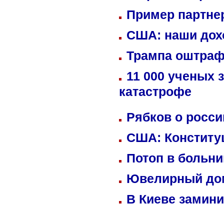
Пример партне
США: наши дох
Трампа оштраф
11 000 ученых 
катастрофе
Рябков о росс
США: Конститу
Потоп в больн
Ювелирный дом
В Киеве замини