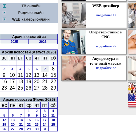
WEB-дизайнер
ТВ онлайн
Радио онлайн
подробнее >>
WEB камеры онлайн
Оператор станков
Архив новостей за
CNC
2025
2026
подробнее >>
Архив новостей (Август 2026)
вс
пн
вт
ср
чт
пт
сб
Акупрессура и
точечный массаж
1
подробнее >>
8
2
3
4
5
6
7
9
10
11
12
13
14
15
16
17
18
19
20
21
22
23
24
25
26
27
28
29
Архив новостей (Июль 2026)
вс
пн
вт
ср
чт
пт
сб
1
2
3
4
5
6
7
8
9
10
11
12
13
14
15
16
17
18
19
20
21
22
23
24
25
26
27
28
29
30
31