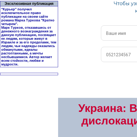
Эксклюзивная публикация
"Курьер" получил
исключительное право
публикации на своем сайте
романа Марка Туркова "
Кратно
четырем
".
Марк Турков, отказавшись от
денежного вознаграждения за
данную публикацию, посвящает
ее людям, которые живут в
Израиле и за его пределами, тем
людям, чьи надежды оказались
обманутыми, идеалы
растоптанными, а мечты
несбывшимися. Автор желает
всем стойкости, любви и
мудрости.
Украина: 
дислокац