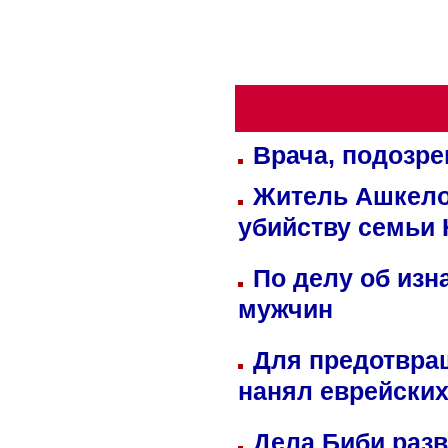
Врача, подозре
Житель Ашкелон
убийству семьи 
По делу об изн
мужчин
Для предотвра
нанял еврейских
Дела Биби разв