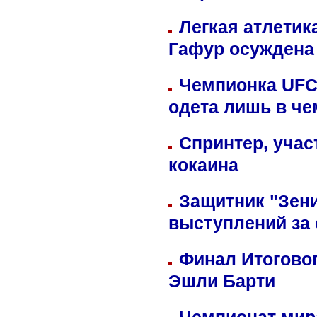
Легкая атлетик
Гафур осуждена 
Чемпионка UFC
одета лишь в че
Спринтер, учас
кокаина
Защитник "Зен
выступлений за
Финал Итоговог
Эшли Барти