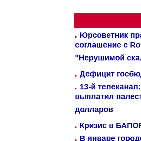
Юрсоветник пр
соглашение с Ro
"Нерушимой ска
Дефицит госбюд
13-й телеканал
выплатил палес
долларов
Кризис в БАПО
В январе город