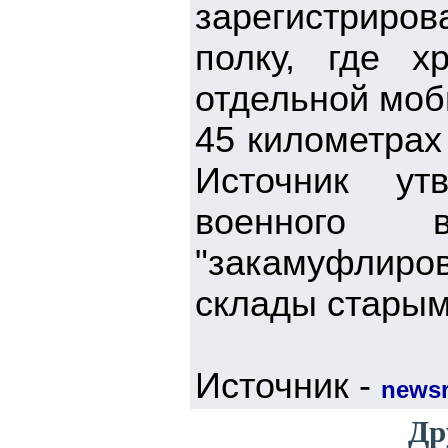
зарегистриров
полку, где х
отдельной моб
45 километрах
Источник ут
военного 
"закамуфлир
склады старым
Источник -
newsr
Др