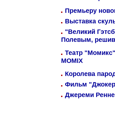
Премьеру новог
Выставка скуль
"Великий Гэтсб
Полевым, решив
Театр "Момикс"
MOMIX
Королева парод
Фильм "Джокер
Джереми Реннер