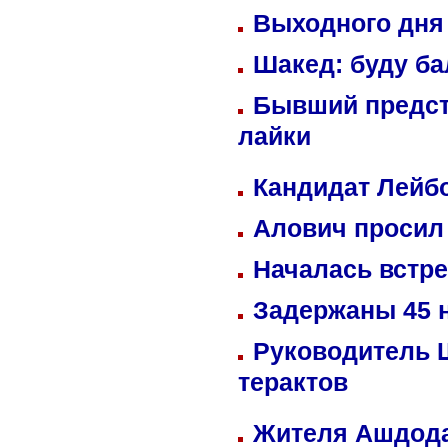
Выходного дня 
Шакед: буду б
Бывший предст
лайки
Кандидат Лейбо
Алович просил 
Началась встре
Задержаны 45 н
Руководитель 
терактов
Жителя Ашдода