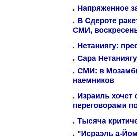
Напряженное за
В Сдероте раке
СМИ, воскресень
Нетаниягу: пре
Сара Нетаниягу
СМИ: в Мозамби
наемников
Израиль хочет 
переговорами п
Тысяча критиче
"Исраэль а-Йом