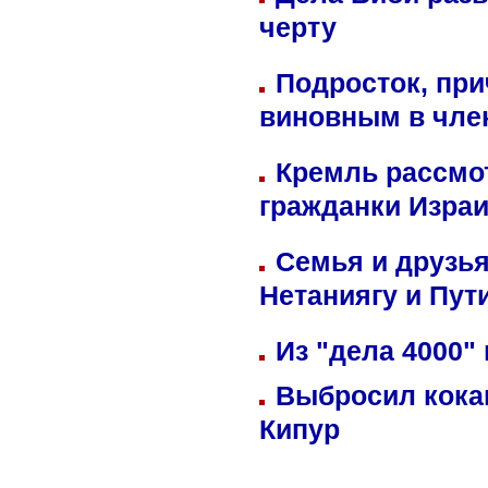
черту
Подросток, при
виновным в член
Кремль рассмо
гражданки Изра
Семья и друзь
Нетаниягу и Пут
Из "дела 4000"
Выбросил кока
Кипур