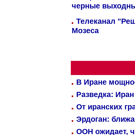
черные выходн
Телеканал "Реш
Мозеса
В Иране мощно
Разведка: Иран
От иранских гр
Эрдоган: ближ
ООН ожидает, ч