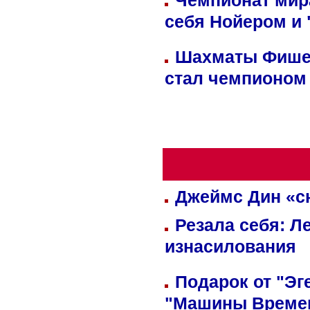
Чемпионат мир
себя Нойером и 
Шахматы Фишер
стал чемпионом
Джеймс Дин «сн
Резала себя: Л
изнасилования
Подарок от "Эг
"Машины Време