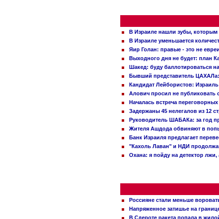
В Израиле нашли зубы, которым 
В Израиле уменьшается количес
Яир Голан: правые - это не евре
Выходного дня не будет: план 
Шакед: буду баллотироваться н
Бывший представитель ЦАХАЛа: 
Кандидат Лейбористов: Израиль 
Алович просил не публиковать с
Началась встреча переговорных
Задержаны 45 нелегалов из 12 с
Руководитель ШАБАКа: за год п
Жителя Ашдода обвиняют в попы
Банк Израиля предлагает переве
"Кахоль Лаван" и НДИ продолж
Охана: я пойду на детектор лжи,
Россияне стали меньше вороват
Напряженное затишье на границ
В Сдероте ракета попала в жило