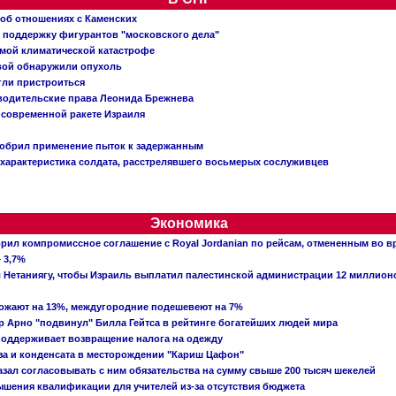
 об отношениях с Каменских
 поддержку фигурантов "московского дела"
емой климатической катастрофе
вой обнаружили опухоль
огли пристроиться
 водительские права Леонида Брежнева
 современной ракете Израиля
добрил применение пыток к задержанным
характеристика солдата, расстрелявшего восьмерых сослуживцев
Экономика
рил компромиссное соглашение с Royal Jordanian по рейсам, отмененным во 
 3,7%
ал Нетаниягу, чтобы Израиль выплатил палестинской администрации 12 миллио
рожают на 13%, междугородние подешевеют на 7%
 Арно "подвинул" Билла Гейтса в рейтинге богатейших людей мира
поддерживает возвращение налога на одежду
аза и конденсата в месторождении "Кариш Цафон"
зал согласовывать с ним обязательства на сумму свыше 200 тысяч шекелей
шения квалификации для учителей из-за отсутствия бюджета