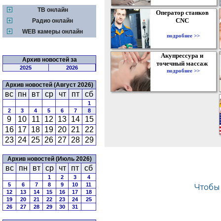
ТВ онлайн
Оператор станков
CNC
Радио онлайн
WEB камеры онлайн
подробнее >>
Акупрессура и
Архив новостей за
точечный массаж
2025
2026
подробнее >>
Архив новостей (Август 2026)
вс
пн
вт
ср
чт
пт
сб
1
2
3
4
5
6
7
8
9
10
11
12
13
14
15
16
17
18
19
20
21
22
23
24
25
26
27
28
29
Архив новостей (Июль 2026)
вс
пн
вт
ср
чт
пт
сб
1
2
3
4
5
6
7
8
9
10
11
12
13
14
15
16
17
18
19
20
21
22
23
24
25
26
27
28
29
30
31