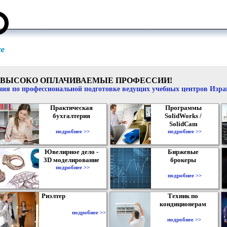
ВЫСОКО ОПЛАЧИВАЕМЫЕ ПРОФЕССИИ!
ия по профессиональной подготовке ведущих учебных центров Изр
Практическая
Программы
бухгалтерия
SolidWorks /
SolidCam
подробнее >>
подробнее >>
Ювелирное дело -
Биржевые
3D моделирование
брокеры
подробнее >>
подробнее >>
Риэлтер
Техник по
кондиционерам
подробнее >>
подробнее >>