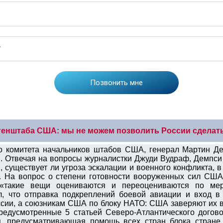
генштаба США: мы не можем позволить России сделать
го комитета начальников штабов США, генерал Мартин Д
. Отвечая на вопросы журналистки Джуди Вудраф, Демпс
 существует ли угроза эскалации и военного конфликта, 
». На вопрос о степени готовности вооруженных сил США
 «такие вещи оцениваются и переоцениваются по мер
л, что отправка подкреплений боевой авиации и вход в
ссии, а союзникам США по блоку НАТО: США заверяют их в
предусмотренные 5 статьей Северо-Атлантического догово
я, предусматривающая помощь всех стран блока стране