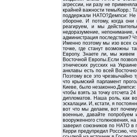
агрессии, ни разу не применя
крайней важности темыКорр.: Т
поддержали НАТО?Демпси: Не з
обороне. И потому, когда они
реагируем, и мы действитель
недоразумение, непонимание, 
администрация последствия? Чт
Именно поэтому мы изо всех с
точке, где станут возможны т
Европу. Знаете ли, мы живем 
Восточной Европы.Если позволи
этнических русских на Украин
анклавы есть по всей Восточно
Поэтому все это чрезвычайно тр
что крымский парламент прого
Киеве, было незаконно.Демпси: 
чтобы взять за точку отсчета 2
дипломатов. Наша роль, как во
эскалации. И, кстати, я постоян
вот что мы делаем, вот почем
военные, давайте попробуем 
вооруженного столкновения, на
заверил союзников по НАТО в 
Керри предупредил Россию, что
ссылкой на источник в Госдепа