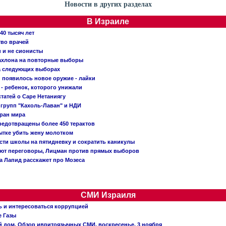
Новости в других разделах
В Израиле
40 тысяч лет
тво врачей
и и не сионисты
Кахлона на повторные выборы
а следующих выборах
появилось новое оружие - лайки
- ребенок, которого унижали
татей о Саре Нетаниягу
 групп "Кахоль-Лаван" и НДИ
тран мира
редотвращены более 450 терактов
тке убить жену молотком
сти школы на пятидневку и сократить каникулы
ают переговоры, Лицман против прямых выборов
 а Лапид расскажет про Мозеса
СМИ Израиля
ь и интересоваться коррупцией
е Газы
й дом. Обзор ивритоязычных СМИ, воскресенье, 3 ноября