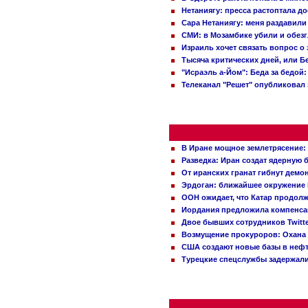
Нетаниягу: пресса растоптала д
Сара Нетаниягу: меня раздавили
СМИ: в Мозамбике убили и обез
Израиль хочет связать вопрос 
Тысяча критических дней, или Б
"Исраэль а-Йом": Беда за бедой
Телеканал "Решет" опубликовал 
В Иране мощное землетрясение:
Разведка: Иран создат ядерную 
От иранских гранат гибнут демо
Эрдоган: ближайшее окружение 
ООН ожидает, что Катар продол
Иордания предложила компенс
Двое бывших сотрудников Twitt
Возмущение прокуроров: Охана 
США создают новые базы в неф
Турецкие спецслужбы задержали