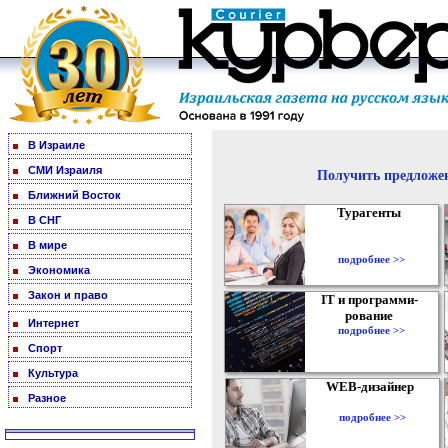
В Израиле
СМИ Израиля
Получить предложен
Ближний Восток
Турагенты
В СНГ
В мире
подробнее >>
Экономика
Закон и право
IT и программи-
рование
Интернет
подробнее >>
Спорт
Культура
WEB-дизайнер
Разное
подробнее >>