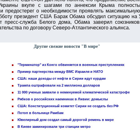
Украины вкупе с шагами по аннексии Крыма полност
 и предостерег о необходимости проявлять максимальну
субботу президент США Барак Обама обсудил ситуацию на 
т пресс-служба Белого дома, Обама заверил союзнико
тельства по договору Северо-Атлантического альянса.
Другие свежие новости "В мире"
"Терминатор" из Конго обвиняется в военных преступлениях
Пример партнерства между ВМС Израиля и НАТО
США: наши доходы от нефти в Сирии идут курдам
Трампа оштрафовали на 2 миллиона долларов
11 000 ученых заявили о неминуемой климатической катастрофе
Рябков о российских наемниках в Ливии: домыслы
США: Конституционный комитет Сирии не создать без РФ
Потоп в больнице Рамбам
Ювелирный дом создал самый дорогой ремень в мире
В Киеве заминировали три станции метро