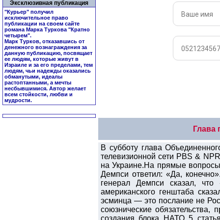
Эксклюзивная публикация
"Курьер" получил
исключительное право
публикации на своем сайте
романа Марка Туркова "
Кратно
четырем
".
Марк Турков, отказавшись от
денежного вознаграждения за
данную публикацию, посвящает
ее людям, которые живут в
Израиле и за его пределами, тем
людям, чьи надежды оказались
обманутыми, идеалы
растоптанными, а мечты
несбывшимися. Автор желает
всем стойкости, любви и
мудрости.
Глава 
В субботу глава Объединенно
телевизионной сети PBS & NPR
на Украине.На прямые вопросы,
Демпси ответил: «Да, конечно
генерал Демпси сказал, что
американского генштаба сказа
эсминца — это послание не Ро
союзнические обязательства, 
создания блока НАТО 5 стать