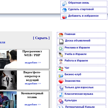
Обратная связь
Сделать стартовой
Добавить в избранное
Главная
[ Скрыть ]
Доска объявлений
аиля
Реклама в Израиле
Программист
Учеба в Израиле
WEB / PHP
Работа в Израиле
подробнее >>
Чат
Видео/фото-
Бизнес-клуб
оператор и
ведущий
Знакомства
подробнее >>
Только для взрослых
Компьютерный
Классическая музыка
техник
Культура
подробнее >>
Литературный Курьер