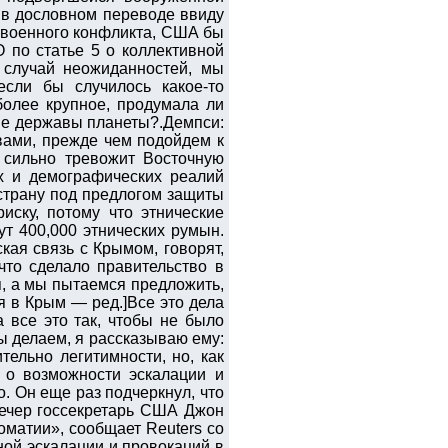
 в дословном переводе ввиду
о военного конфликта, США бы
 по статье 5 о коллективной
а случай неожиданностей, мы
если бы случилось какое-то
более крупное, продумала ли
ые державы планеты?.Демпси:
вами, прежде чем подойдем к
к сильно тревожит Восточную
х и демографических реалий
 страну под предлогом защиты
иску, потому что этнические
т 400,000 этнических румын.
ская связь с Крымом, говорят,
что сделало правительство в
я, а мы пытаемся предложить,
я в Крым — ред.]Все это дела
а все это так, чтобы не было
мы делаем, я рассказываю ему:
ельно легитимности, но, как
 о возможности эскалации и
. Он еще раз подчеркнул, что
вечер госсекретарь США Джон
матии», сообщает Reuters со
ной эскалации и провокаций в