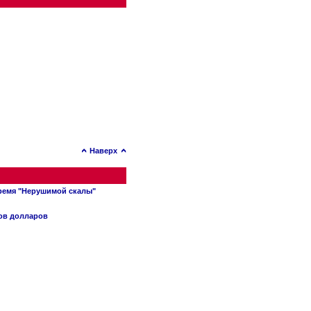
Наверх
время "Нерушимой скалы"
нов долларов