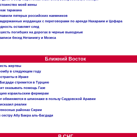
остоинство моей жены
 как таракана
главили пятерых российских наемников
о задержанных иорданцах с переговорами по аренде Нахараим и Цофара
едность оставляет след
: шесть погибших на дорогах в черные выходные
записи бесед Нетаниягу и Мозеса
Ближний Восток
 есть жертвы
бомбу в следующем году
нстранты в Ираке
Багдади стремится в Турцию
жит оказывать помощь Газе
ацию израильским фермерам
er обвиняются в шпионаже в пользу Саудовской Аравии
исказил реалии
теносных районах Сирии
 сестру Абу Бакра аль-Багдади
В СНГ