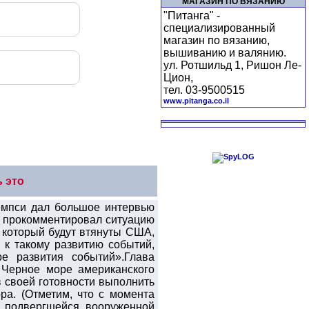
МАГАЗИН ПО ВЯЗАНИЮ
"Питанга" -
специализированный
магазин по вязанию,
вышиванию и валянию.
ул. Ротшильд 1, Ришон Ле-
Цион,
тел. 03-9500515
www.pitanga.co.il
 это
емпси дал большое интервью
и прокомментировал ситуацию
в который будут втянуты США,
 к такому развитию событий,
е развития событий».Глава
 Черное море американского
 своей готовности выполнить
ра. (Отметим, что с момента
, подвергшейся вооруженной