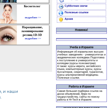
Косметолог
Субботние свечи
Полезные ссылки
подробнее >>
Архив
Наращивание,
Новинка!
ламинирование
ресниц 1D-3D
подробнее >>
Учеба в Израиле
Информация об израильских высших
учебных заведениях - университетах и
академических колледжах.Подготовка
к поступлению в университеты и
колледжи (курсы психометрии).
А также: курсы иврита, английского
языка, компьютерные курсы, курсы
бухгалтеров, секретарей, турагентов,
курсы альтернативной медицины.
Полезные ссылки.
Работа в Израиле
Самая большая подборка ссылок на
доски объявлений, бюро по
трудоустройству, сайты по поиску
работы в Hi-Tech в Израиле.