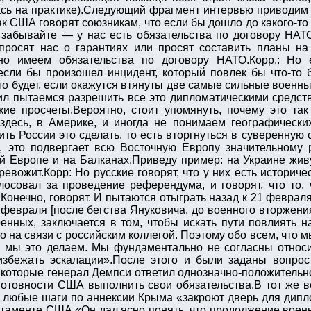
лась на практике).Следующий фрагмент интервью приводим
ак США говорят союзникам, что если бы дошло до какого-т
абывайте — у нас есть обязательства по договору НАТО
 просят нас о гарантиях или просят составить планы н
но имеем обязательства по договору НАТО.Корр.: Но 
если бы произошел инцидент, который повлек бы что-то 
о будет, если окажутся втянуты две самые сильные военн
ил пытаемся разрешить все это дипломатическими средст
акие просчеты.Вероятно, стоит упомянуть, почему это та
здесь, в Америке, и иногда не понимаем географически
ть России это сделать, то есть вторгнуться в суверенную
е, это подвергает всю Восточную Европу значительному р
й Европе и на Балканах.Приведу пример: на Украине живу
евожит.Корр: Но русские говорят, что у них есть историче
лосовал за проведение референдума, и говорят, что то, 
Конечно, говорят. И пытаются отыграть назад к 21 феврал
4 февраля [после бегства Януковича, до военного вторжени
енных, заключается в том, чтобы искать пути повлиять н
но на связи с российским коллегой. Поэтому обо всем, что 
у мы это делаем. Мы фундаментально не согласны относит
избежать эскалации».После этого и были заданы вопрос
 которые генерал Демпси ответил однозначно-положительно
готовности США выполнить свои обязательства.В тот же 
 любые шаги по аннексии Крыма «закроют дверь для дипло
ртаменте США.«Он дал ясно понять, что продолжение воен