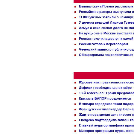
Бывшая жена Потапа рассказала
Российские рэперы выступили в
11 000 ученых заявили о немину
У дочери ведущей Ларисы Гузее
Асмус о секс-сцене: долго не м
На аукционе в Москве выставят
Россия получила доступ к самой
Россия готова к переговорам
Чеченский министр публично о
Обнародована психологическая 
Юрсоветник правительства оспо
Дефицит госбюджета в октябре –
13-й телеканал: Трамп предлаг
Кризис в БАПОР продолжается
В январе городские такси подо
Французский миллиардер Бернар
Ждите повышения цен: кнессет 
Energean подтвердила запасы г
Главный аудитор минфина прика
Минпрос прекращает курсы повы