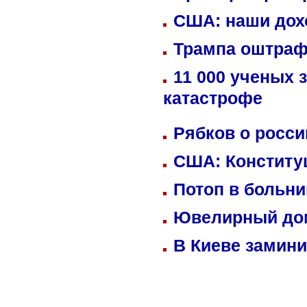
США: наши дох
Трампа оштраф
11 000 ученых 
катастрофе
Рябков о росс
США: Конститу
Потоп в больн
Ювелирный дом
В Киеве замини