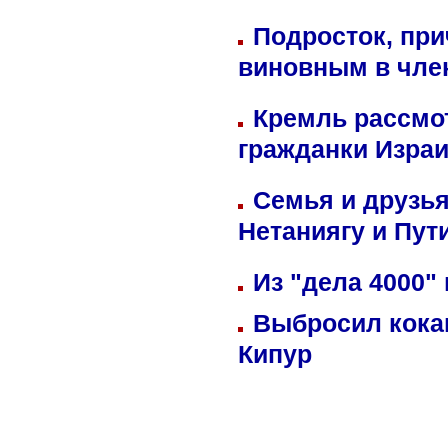
Подросток, при
виновным в член
Кремль рассмо
гражданки Изра
Семья и друзь
Нетаниягу и Пут
Из "дела 4000"
Выбросил кока
Кипур