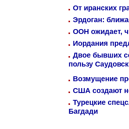
От иранских гр
Эрдоган: ближ
ООН ожидает, ч
Иордания пред
Двое бывших со
пользу Саудовс
Возмущение пр
США создают н
Турецкие спецс
Багдади