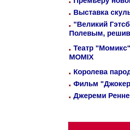
Премьеру новог
Выставка скуль
"Великий Гэтсб
Полевым, решив
Театр "Момикс"
MOMIX
Королева парод
Фильм "Джокер
Джереми Реннер