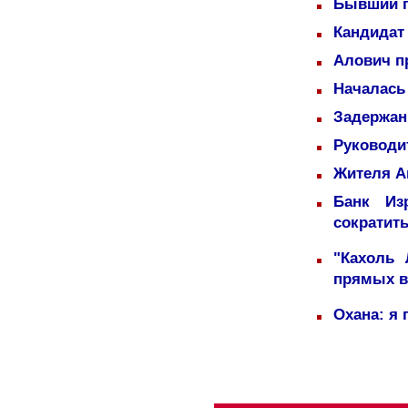
Бывший п
Кандидат 
Алович пр
Началась
Задержаны
Руководи
Жителя А
Банк Из
сократит
"Кахоль
прямых 
Охана: я 