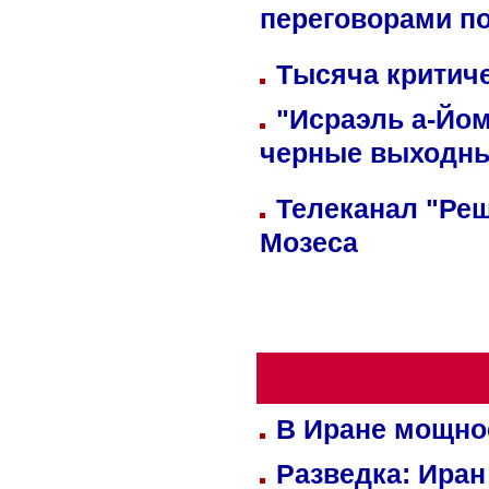
переговорами п
Тысяча критиче
"Исраэль а-Йом
черные выходн
Телеканал "Реш
Мозеса
В Иране мощно
Разведка: Иран