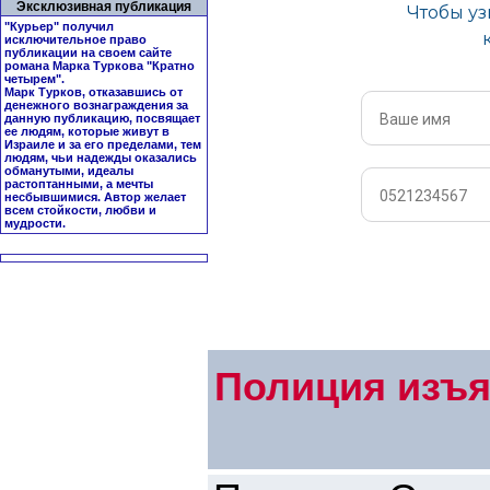
Эксклюзивная публикация
"Курьер" получил
исключительное право
публикации на своем сайте
романа Марка Туркова "
Кратно
четырем
".
Марк Турков, отказавшись от
денежного вознаграждения за
данную публикацию, посвящает
ее людям, которые живут в
Израиле и за его пределами, тем
людям, чьи надежды оказались
обманутыми, идеалы
растоптанными, а мечты
несбывшимися. Автор желает
всем стойкости, любви и
мудрости.
Полиция изъя