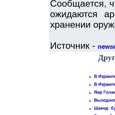
Сообщается, ч
ожидаются ар
хранении оруж
Источник -
newsr
Друг
В Израил
В Израил
Яир Голан
Выходног
Шакед: б