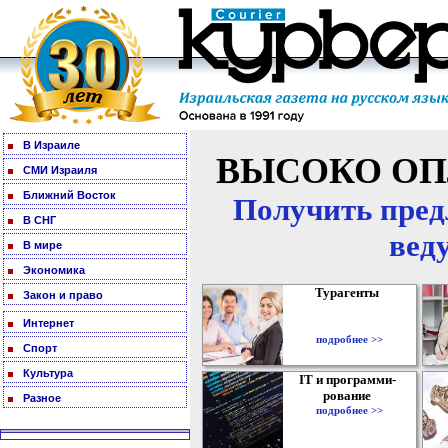
В Израиле
ВЫСОКО ОП
СМИ Израиля
Ближний Восток
Получить пред
В СНГ
вед
В мире
Экономика
Турагенты
Закон и право
Интернет
подробнее >>
Спорт
Культура
IT и программи-
рование
Разное
подробнее >>