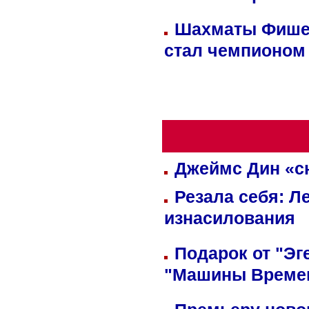
Шахматы Фишер
стал чемпионом
Джеймс Дин «сн
Резала себя: Л
изнасилования
Подарок от "Эг
"Машины Време