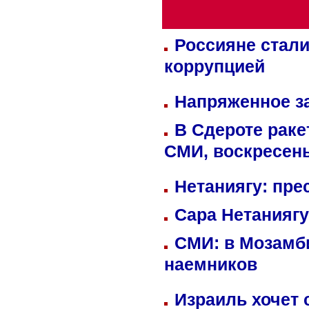
Россияне стали
коррупцией
Напряженное за
В Сдероте раке
СМИ, воскресень
Нетаниягу: пре
Сара Нетаниягу
СМИ: в Мозамби
наемников
Израиль хочет 