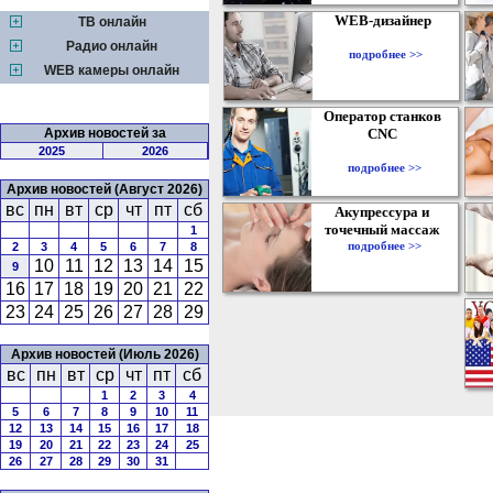
WEB-дизайнер
ТВ онлайн
Радио онлайн
подробнее >>
WEB камеры онлайн
Оператор станков
Архив новостей за
CNC
2025
2026
подробнее >>
Архив новостей (Август 2026)
вс
пн
вт
ср
чт
пт
сб
Акупрессура и
точечный массаж
1
подробнее >>
2
3
4
5
6
7
8
10
11
12
13
14
15
9
16
17
18
19
20
21
22
23
24
25
26
27
28
29
Архив новостей (Июль 2026)
вс
пн
вт
ср
чт
пт
сб
1
2
3
4
5
6
7
8
9
10
11
12
13
14
15
16
17
18
19
20
21
22
23
24
25
26
27
28
29
30
31