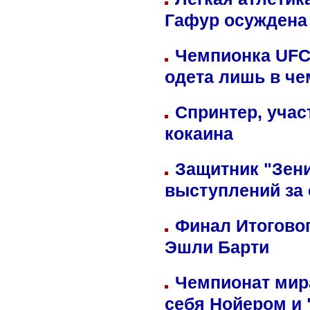
Гафур осуждена 
Чемпионка UFC
одета лишь в че
Спринтер, учас
кокаина
Защитник "Зен
выступлений за
Финал Итоговог
Эшли Барти
Чемпионат мир
себя Нойером и 