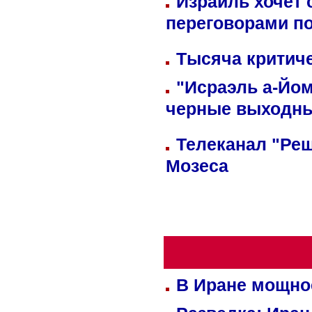
Израиль хочет 
переговорами п
Тысяча критиче
"Исраэль а-Йом
черные выходн
Телеканал "Реш
Мозеса
В Иране мощно