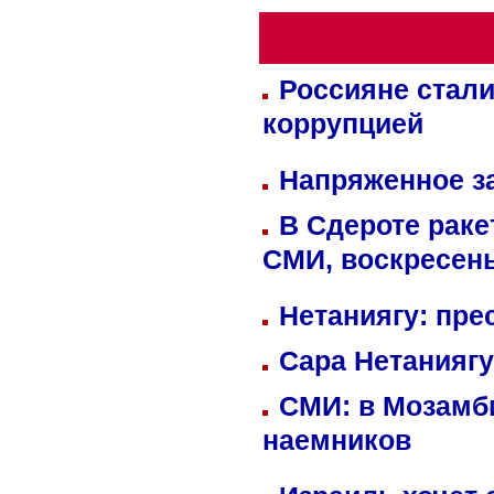
Россияне стали
коррупцией
Напряженное за
В Сдероте раке
СМИ, воскресень
Нетаниягу: пре
Сара Нетаниягу
СМИ: в Мозамби
наемников