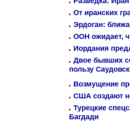
Разведка: Иран
От иранских гр
Эрдоган: ближ
ООН ожидает, ч
Иордания пред
Двое бывших со
пользу Саудовс
Возмущение пр
США создают н
Турецкие спецс
Багдади