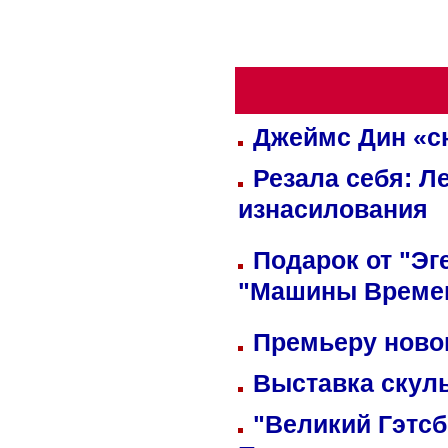
Джеймс Дин «сн
Резала себя: Л
изнасилования
Подарок от "Эг
"Машины Време
Премьеру новог
Выставка скуль
"Великий Гэтсб