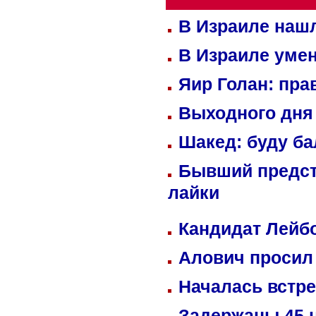
В Израиле нашл
В Израиле уме
Яир Голан: пра
Выходного дня 
Шакед: буду б
Бывший предст
лайки
Кандидат Лейбо
Алович просил 
Началась встре
Задержаны 45 н