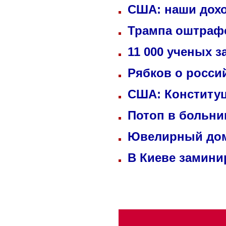
США: наши дохо
Трампа оштрафо
11 000 ученых 
Рябков о росси
США: Конституц
Потоп в больни
Ювелирный дом
В Киеве замини