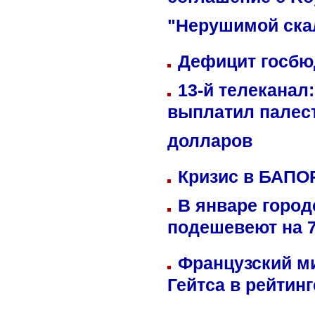
соглашение с Ro
"Нерушимой ска
Дефицит госбюд
13-й телеканал
выплатил палес
долларов
Кризис в БАПО
В январе город
подешевеют на 
Французский м
Гейтса в рейтин