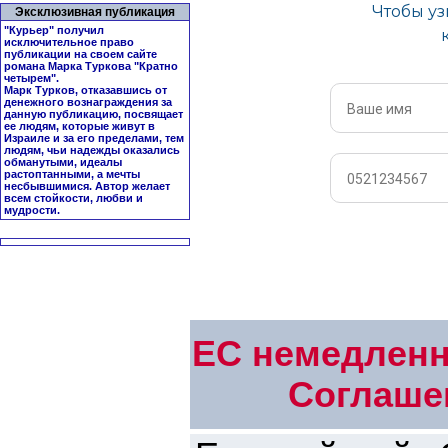
Эксклюзивная публикация
"Курьер" получил
исключительное право
публикации на своем сайте
романа Марка Туркова "
Кратно
четырем
".
Марк Турков, отказавшись от
денежного вознаграждения за
данную публикацию, посвящает
ее людям, которые живут в
Израиле и за его пределами, тем
людям, чьи надежды оказались
обманутыми, идеалы
растоптанными, а мечты
несбывшимися. Автор желает
всем стойкости, любви и
мудрости.
ЕС немедленн
Соглаше