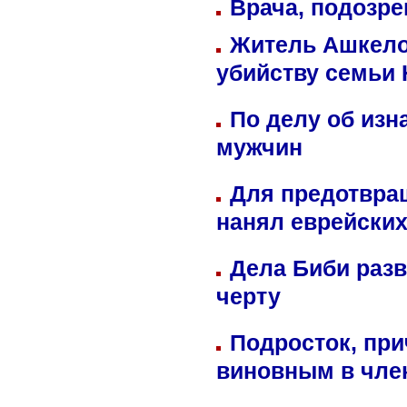
Врача, подозре
Житель Ашкелон
убийству семьи 
По делу об изн
мужчин
Для предотвра
нанял еврейских
Дела Биби разв
черту
Подросток, при
виновным в член