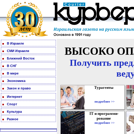
В Израиле
ВЫСОКО ОП
СМИ Израиля
Ближний Восток
Получить пред
В СНГ
вед
В мире
Экономика
Турагенты
Закон и право
Интернет
подробнее >>
Спорт
Культура
IT и программи-
рование
Разное
подробнее >>