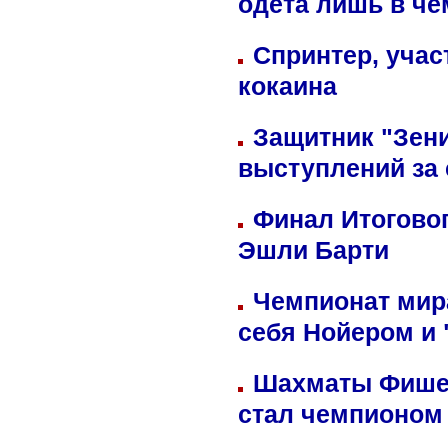
одета лишь в че
Спринтер, учас
кокаина
Защитник "Зен
выступлений за
Финал Итоговог
Эшли Барти
Чемпионат мир
себя Нойером и 
Шахматы Фишер
стал чемпионом