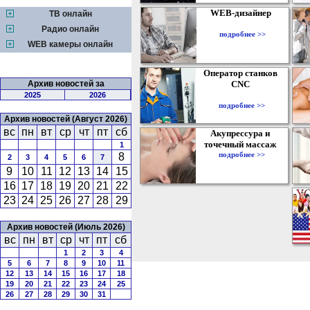
WEB-дизайнер
ТВ онлайн
Радио онлайн
подробнее >>
WEB камеры онлайн
Оператор станков
Архив новостей за
CNC
2025
2026
подробнее >>
Архив новостей (Август 2026)
вс
пн
вт
ср
чт
пт
сб
Акупрессура и
точечный массаж
1
подробнее >>
8
2
3
4
5
6
7
9
10
11
12
13
14
15
16
17
18
19
20
21
22
23
24
25
26
27
28
29
Архив новостей (Июль 2026)
вс
пн
вт
ср
чт
пт
сб
1
2
3
4
5
6
7
8
9
10
11
12
13
14
15
16
17
18
19
20
21
22
23
24
25
26
27
28
29
30
31