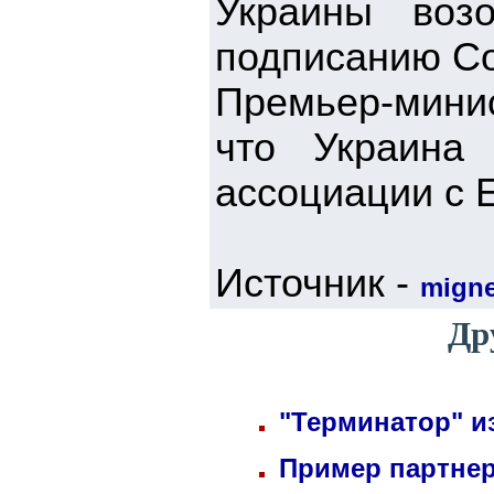
Украины воз
подписанию Со
Премьер-минис
что Украина
ассоциации с 
Источник -
mign
Др
"Терминатор" и
Пример партнер