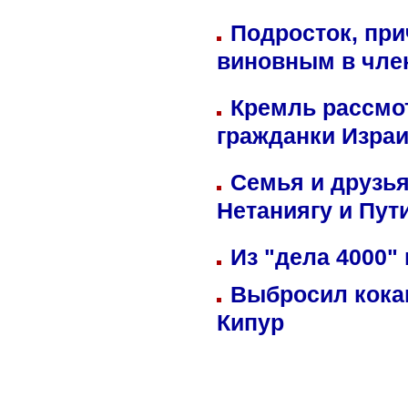
Подросток, при
виновным в член
Кремль рассмо
гражданки Изра
Семья и друзь
Нетаниягу и Пут
Из "дела 4000"
Выбросил кока
Кипур