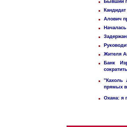
Бывший п
Кандидат 
Алович пр
Началась
Задержаны
Руководи
Жителя А
Банк Из
сократит
"Кахоль
прямых 
Охана: я 