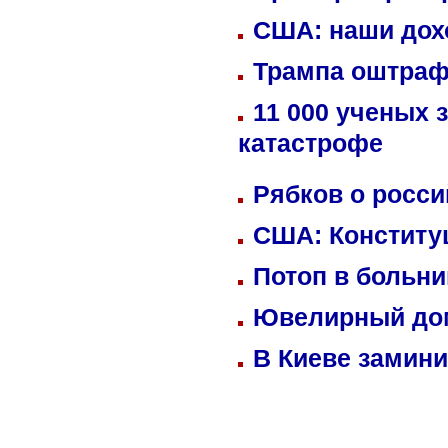
США: наши дох
Трампа оштраф
11 000 ученых 
катастрофе
Рябков о росс
США: Конститу
Потоп в больн
Ювелирный дом
В Киеве замини