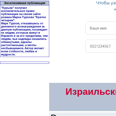
Эксклюзивная публикация
"Курьер" получил
исключительное право
публикации на своем сайте
романа Марка Туркова "
Кратно
четырем
".
Марк Турков, отказавшись от
денежного вознаграждения за
данную публикацию, посвящает
ее людям, которые живут в
Израиле и за его пределами, тем
людям, чьи надежды оказались
обманутыми, идеалы
растоптанными, а мечты
несбывшимися. Автор желает
всем стойкости, любви и
мудрости.
Израильск