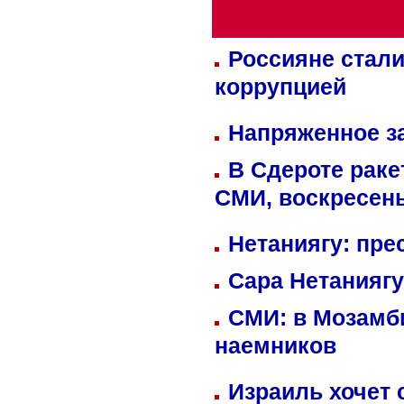
Россияне стали
коррупцией
Напряженное за
В Сдероте раке
СМИ, воскресень
Нетаниягу: пре
Сара Нетаниягу
СМИ: в Мозамби
наемников
Израиль хочет 