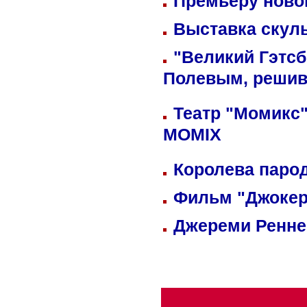
Премьеру новог
Выставка скуль
"Великий Гэтсб
Полевым, решив
Театр "Момикс"
MOMIX
Королева парод
Фильм "Джокер
Джереми Реннер