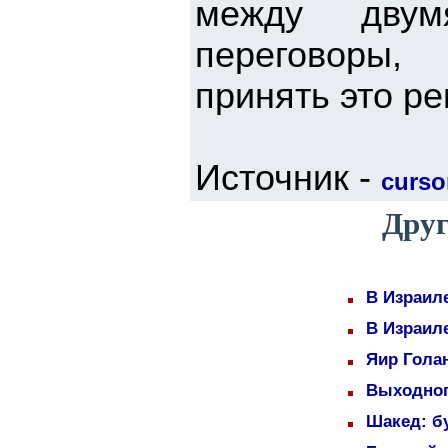
между двум
переговоры,
принять это ре
Источник -
cursor
Друг
В Израил
В Израил
Яир Голан
Выходног
Шакед: б