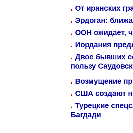
От иранских гр
Эрдоган: ближ
ООН ожидает, ч
Иордания пред
Двое бывших со
пользу Саудовс
Возмущение пр
США создают н
Турецкие спецс
Багдади