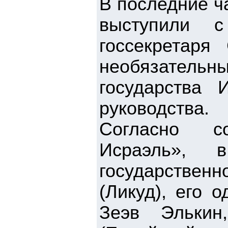
В последние ч
выступили с
госсекретар
необязательн
государства 
руководства.
Согласно с
Исраэль», 
государствен
(Ликуд), его 
Зеэв Элькин