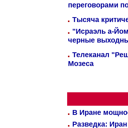
переговорами п
Тысяча критиче
"Исраэль а-Йом
черные выходн
Телеканал "Реш
Мозеса
В Иране мощно
Разведка: Иран