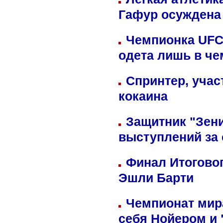
Гафур осуждена 
Чемпионка UFC
одета лишь в че
Спринтер, учас
кокаина
Защитник "Зен
выступлений за
Финал Итоговог
Эшли Барти
Чемпионат мир
себя Нойером и 