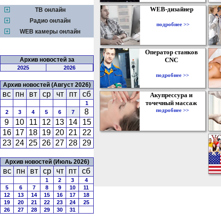
WEB-дизайнер
ТВ онлайн
Радио онлайн
подробнее >>
WEB камеры онлайн
Оператор станков
Архив новостей за
CNC
2025
2026
подробнее >>
Архив новостей (Август 2026)
вс
пн
вт
ср
чт
пт
сб
Акупрессура и
точечный массаж
1
подробнее >>
8
2
3
4
5
6
7
9
10
11
12
13
14
15
16
17
18
19
20
21
22
23
24
25
26
27
28
29
Архив новостей (Июль 2026)
вс
пн
вт
ср
чт
пт
сб
1
2
3
4
5
6
7
8
9
10
11
12
13
14
15
16
17
18
19
20
21
22
23
24
25
26
27
28
29
30
31