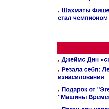
Шахматы Фишер
стал чемпионом
Джеймс Дин «сн
Резала себя: Л
изнасилования
Подарок от "Эг
"Машины Време