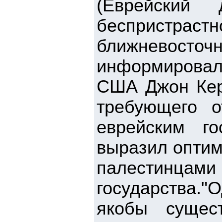
(Еврейский
беспристрастн
ближневосто
информировал
США Джон Кер
требующего о
еврейским г
выразил оптим
палестинцам
государства."
якобы сущес