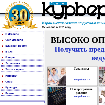
В Израиле
ВЫСОКО ОП
СМИ Израиля
Ближний Восток
Получить пред
В СНГ
вед
В мире
Экономика
Турагенты
Закон и право
Интернет
подробнее >>
Спорт
Культура
IT и программи-
рование
Разное
подробнее >>