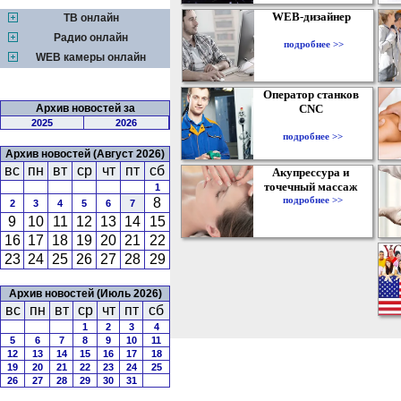
WEB-дизайнер
ТВ онлайн
Радио онлайн
подробнее >>
WEB камеры онлайн
Оператор станков
Архив новостей за
CNC
2025
2026
подробнее >>
Архив новостей (Август 2026)
вс
пн
вт
ср
чт
пт
сб
Акупрессура и
точечный массаж
1
подробнее >>
8
2
3
4
5
6
7
9
10
11
12
13
14
15
16
17
18
19
20
21
22
23
24
25
26
27
28
29
Архив новостей (Июль 2026)
вс
пн
вт
ср
чт
пт
сб
1
2
3
4
5
6
7
8
9
10
11
12
13
14
15
16
17
18
19
20
21
22
23
24
25
26
27
28
29
30
31