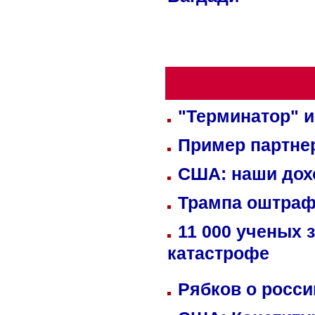
Багдади
"Терминатор" и
Пример партне
США: наши дох
Трампа оштраф
11 000 ученых 
катастрофе
Рябков о росс