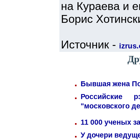
на Кураева и 
Борис Хотинск
Источник -
izrus.
Др
Бывшая жена По
Российские 
"московского д
11 000 ученых 
У дочери ведущ