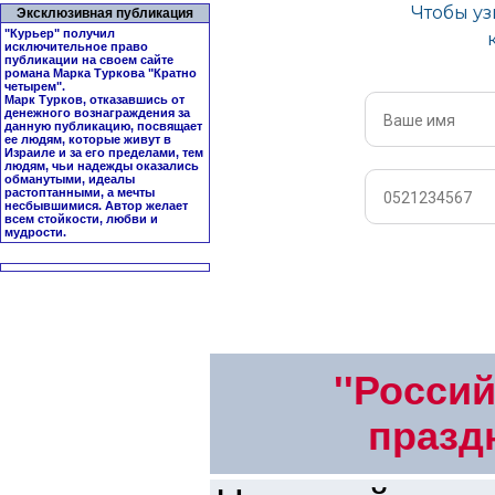
Эксклюзивная публикация
"Курьер" получил
исключительное право
публикации на своем сайте
романа Марка Туркова "
Кратно
четырем
".
Марк Турков, отказавшись от
денежного вознаграждения за
данную публикацию, посвящает
ее людям, которые живут в
Израиле и за его пределами, тем
людям, чьи надежды оказались
обманутыми, идеалы
растоптанными, а мечты
несбывшимися. Автор желает
всем стойкости, любви и
мудрости.
''Росси
праздн