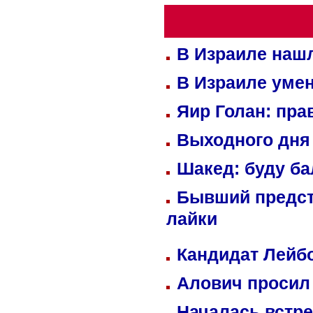
В Израиле нашл
В Израиле уме
Яир Голан: пра
Выходного дня 
Шакед: буду б
Бывший предст
лайки
Кандидат Лейбо
Алович просил 
Началась встре