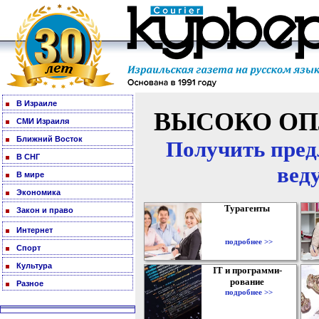
В Израиле
ВЫСОКО ОП
СМИ Израиля
Ближний Восток
Получить пред
В СНГ
вед
В мире
Экономика
Турагенты
Закон и право
Интернет
подробнее >>
Спорт
Культура
IT и программи-
рование
Разное
подробнее >>