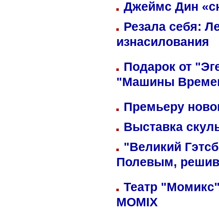
Джеймс Дин «сн
Резала себя: Л
изнасилования
Подарок от "Эг
"Машины Време
Премьеру новог
Выставка скуль
"Великий Гэтсб
Полевым, решив
Театр "Момикс"
MOMIX