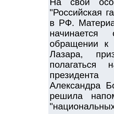
На свой осо
"Российская г
в РФ. Матери
начинается
обращении к 
Лазара, при
полагаться 
президента
Александра Бо
решила напом
"националь