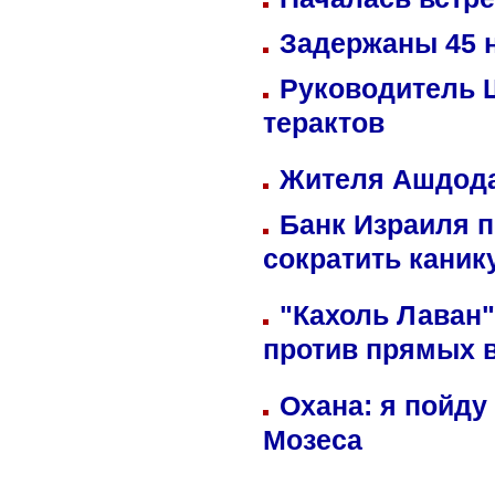
Задержаны 45 н
Руководитель 
терактов
Жителя Ашдода
Банк Израиля п
сократить кани
"Кахоль Лаван
против прямых 
Охана: я пойду
Мозеса