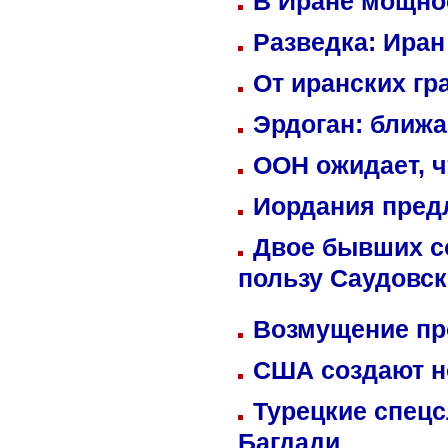
В Иране мощно
Разведка: Иран
От иранских гр
Эрдоган: ближ
ООН ожидает, ч
Иордания пред
Двое бывших со
пользу Саудовс
Возмущение пр
США создают н
Турецкие спецс