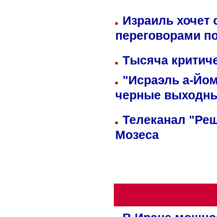
Израиль хочет 
переговорами п
Тысяча критиче
"Исраэль а-Йом
черные выходн
Телеканал "Реш
Мозеса