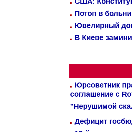
США: Конститу
Потоп в больн
Ювелирный дом
В Киеве замини
Юрсоветник пр
соглашение с Ro
"Нерушимой ска
Дефицит госбюд