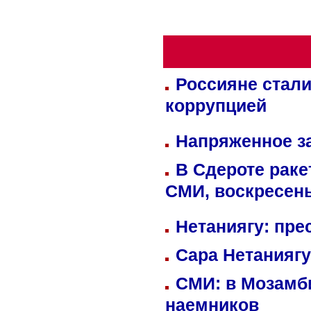
Россияне стали
коррупцией
Напряженное за
В Сдероте раке
СМИ, воскресень
Нетаниягу: пре
Сара Нетаниягу
СМИ: в Мозамби
наемников