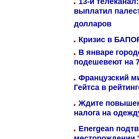
13-й телеканал
выплатил палес
долларов
Кризис в БАПО
В январе город
подешевеют на 
Французский м
Гейтса в рейтин
Ждите повышен
налога на одежд
Energean подтв