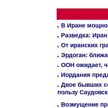
В Иране мощно
Разведка: Иран
От иранских гр
Эрдоган: ближ
ООН ожидает, ч
Иордания пред
Двое бывших со
пользу Саудовс
Возмущение пр