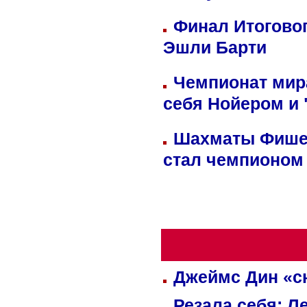
Финал Итоговог
Эшли Барти
Чемпионат мир
себя Нойером и 
Шахматы Фишер
стал чемпионом
Джеймс Дин «сн
Резала себя: Л