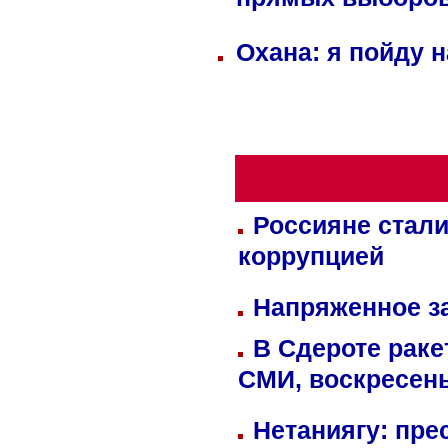
прямых выборо
Охана: я пойду 
Россияне стали
коррупцией
Напряженное за
В Сдероте раке
СМИ, воскресень
Нетаниягу: пре