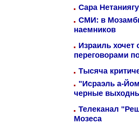
Сара Нетаниягу
СМИ: в Мозамби
наемников
Израиль хочет 
переговорами п
Тысяча критиче
"Исраэль а-Йом
черные выходн
Телеканал "Реш
Мозеса