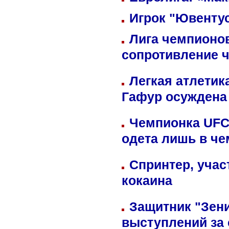
Игрок "Ювентус
Лига чемпионов
сопротивление 
Легкая атлетик
Гафур осуждена 
Чемпионка UFC
одета лишь в че
Спринтер, учас
кокаина
Защитник "Зен
выступлений за