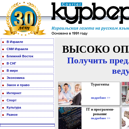
В Израиле
ВЫСОКО ОП
СМИ Израиля
Ближний Восток
Получить пред
В СНГ
вед
В мире
Экономика
Турагенты
Закон и право
Интернет
подробнее >>
Спорт
Культура
IT и программи-
рование
Разное
подробнее >>