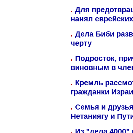
Для предотвра
нанял еврейских
Дела Биби разв
черту
Подросток, при
виновным в член
Кремль рассмо
гражданки Изра
Семья и друзь
Нетаниягу и Пут
Из "дела 4000"