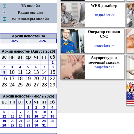
WEB-дизайнер
ТВ онлайн
Радио онлайн
подробнее >>
WEB камеры онлайн
Оператор станков
Архив новостей за
CNC
2025
2026
подробнее >>
Архив новостей (Август 2026)
вс
пн
вт
ср
чт
пт
сб
Акупрессура и
точечный массаж
1
подробнее >>
2
3
4
5
6
7
8
10
11
12
13
14
15
9
16
17
18
19
20
21
22
23
24
25
26
27
28
29
Архив новостей (Июль 2026)
вс
пн
вт
ср
чт
пт
сб
1
2
3
4
5
6
7
8
9
10
11
12
13
14
15
16
17
18
19
20
21
22
23
24
25
26
27
28
29
30
31