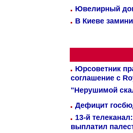
Ювелирный дом
В Киеве замини
Юрсоветник пр
соглашение с Ro
"Нерушимой ска
Дефицит госбюд
13-й телеканал
выплатил палес