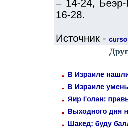
– 14-24, Беэр
16-28.
Источник -
cursor
Друг
В Израиле нашли
В Израиле умень
Яир Голан: правы
Выходного дня н
Шакед: буду ба