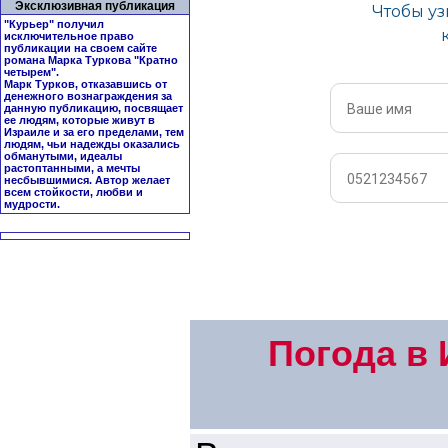
Эксклюзивная публикация
"Курьер" получил
исключительное право
публикации на своем сайте
романа Марка Туркова "
Кратно
четырем
".
Марк Турков, отказавшись от
денежного вознаграждения за
данную публикацию, посвящает
ее людям, которые живут в
Израиле и за его пределами, тем
людям, чьи надежды оказались
обманутыми, идеалы
растоптанными, а мечты
несбывшимися. Автор желает
всем стойкости, любви и
мудрости.
Погода в 