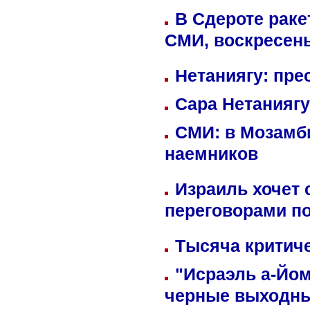
В Сдероте раке
СМИ, воскресень
Нетаниягу: пре
Сара Нетаниягу
СМИ: в Мозамби
наемников
Израиль хочет 
переговорами п
Тысяча критиче
"Исраэль а-Йом
черные выходн