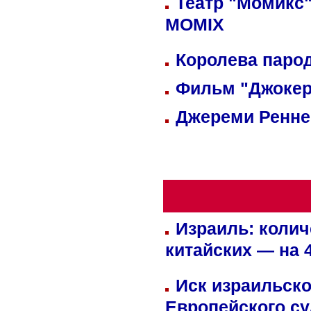
Театр "Момикс"
MOMIX
Королева парод
Фильм "Джокер
Джереми Реннер
Израиль: колич
китайских — на 
Иск израильско