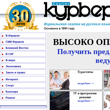
В Израиле
ВЫСОКО ОП
СМИ Израиля
Ближний Восток
Получить пред
В СНГ
вед
В мире
Экономика
Турагенты
Закон и право
Интернет
подробнее >>
Спорт
Культура
IT и программи-
рование
Разное
подробнее >>