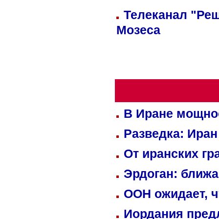
Телеканал "Реш
Мозеса
В Иране мощно
Разведка: Иран
От иранских гр
Эрдоган: ближ
ООН ожидает, ч
Иордания пред