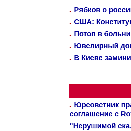
Рябков о росс
США: Конститу
Потоп в больн
Ювелирный дом
В Киеве замини
Юрсоветник пр
соглашение с Ro
"Нерушимой ска