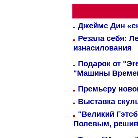
Джеймс Дин «сн
Резала себя: Л
изнасилования
Подарок от "Эг
"Машины Време
Премьеру новог
Выставка скуль
"Великий Гэтсб
Полевым, решив