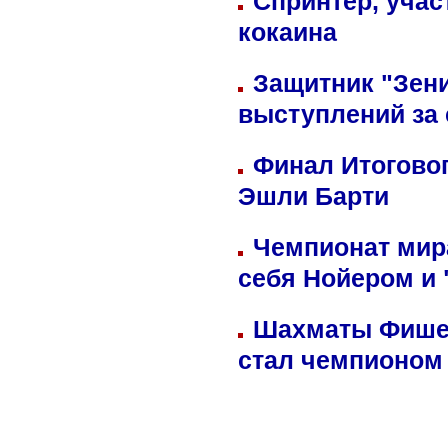
Спринтер, учас
кокаина
Защитник "Зен
выступлений за
Финал Итоговог
Эшли Барти
Чемпионат мир
себя Нойером и 
Шахматы Фишер
стал чемпионом