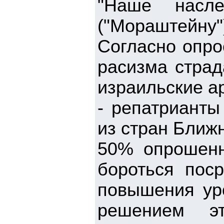
"Наше насле
("Мораштейну")
Согласно опро
расизма страд
израильские а
- репатрианты
из стран Ближ
50% опрошенн
бороться пос
повышения уро
решением э