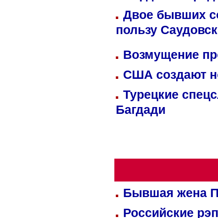
Двое бывших со
пользу Саудовс
Возмущение пр
США создают н
Турецкие спецс
Багдади
Бывшая жена П
Российские рэ