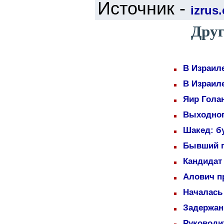
Источник -
izrus.
Друг
В Израил
В Израил
Яир Голан
Выходног
Шакед: б
Бывший п
Кандидат 
Алович пр
Началась
Задержаны
Руководи