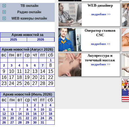
WEB-дизайнер
ТВ онлайн
Радио онлайн
подробнее >>
WEB камеры онлайн
Оператор станков
Архив новостей за
CNC
2025
2026
подробнее >>
Архив новостей (Август 2026)
вс
пн
вт
ср
чт
пт
сб
Акупрессура и
точечный массаж
1
подробнее >>
8
2
3
4
5
6
7
9
10
11
12
13
14
15
16
17
18
19
20
21
22
23
24
25
26
27
28
29
Архив новостей (Июль 2026)
вс
пн
вт
ср
чт
пт
сб
1
2
3
4
5
6
7
8
9
10
11
12
13
14
15
16
17
18
19
20
21
22
23
24
25
26
27
28
29
30
31