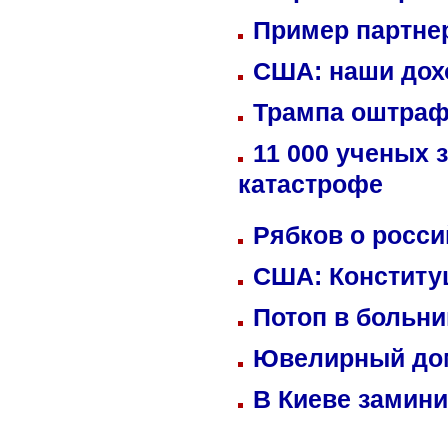
Пример партне
США: наши дох
Трампа оштраф
11 000 ученых 
катастрофе
Рябков о росс
США: Конститу
Потоп в больн
Ювелирный дом
В Киеве замини