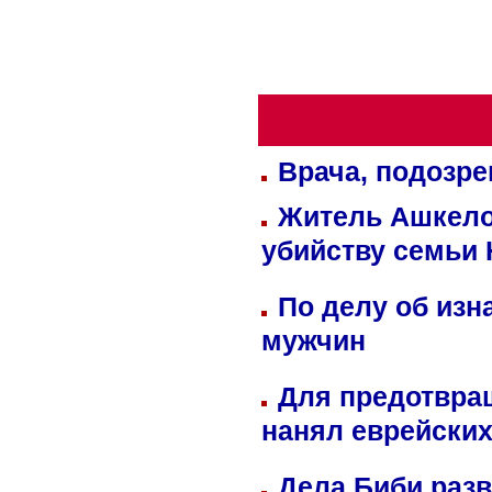
Врача, подозре
Житель Ашкелон
убийству семьи 
По делу об изн
мужчин
Для предотвра
нанял еврейских
Дела Биби разв