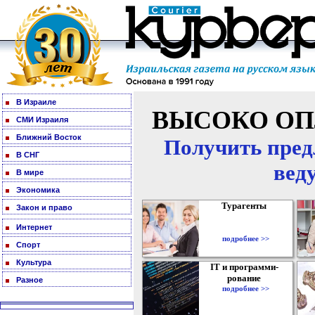
В Израиле
ВЫСОКО ОП
СМИ Израиля
Ближний Восток
Получить пред
В СНГ
вед
В мире
Экономика
Турагенты
Закон и право
Интернет
подробнее >>
Спорт
Культура
IT и программи-
рование
Разное
подробнее >>