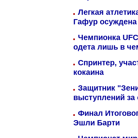
Легкая атлетик
Гафур осуждена 
Чемпионка UFC
одета лишь в че
Спринтер, учас
кокаина
Защитник "Зен
выступлений за
Финал Итоговог
Эшли Барти