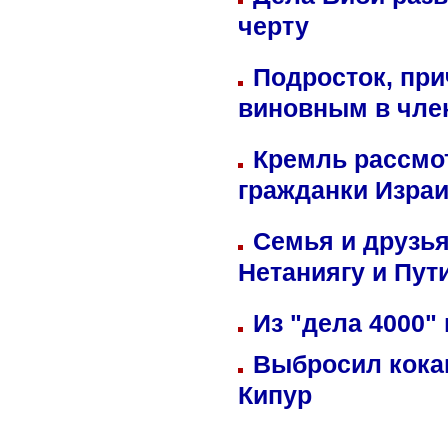
черту
Подросток, при
виновным в член
Кремль рассмо
гражданки Изра
Семья и друзь
Нетаниягу и Пут
Из "дела 4000"
Выбросил кока
Кипур