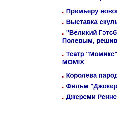
Премьеру новог
Выставка скуль
"Великий Гэтсб
Полевым, решив
Театр "Момикс"
MOMIX
Королева парод
Фильм "Джокер
Джереми Реннер