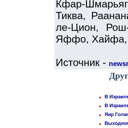
Кфар-Шмарьяг
Тиква, Раанан
ле-Цион, Рош
Яффо, Хайфа, 
Источник -
newsr
Друг
В Израил
В Израил
Яир Голан
Выходног