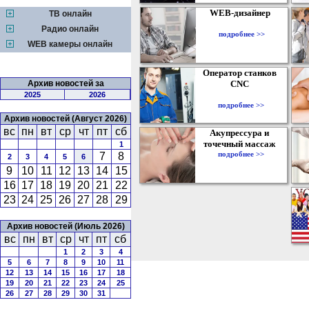
WEB-дизайнер
ТВ онлайн
Радио онлайн
подробнее >>
WEB камеры онлайн
Оператор станков
Архив новостей за
CNC
2025
2026
подробнее >>
Архив новостей (Август 2026)
вс
пн
вт
ср
чт
пт
сб
Акупрессура и
точечный массаж
1
подробнее >>
7
8
2
3
4
5
6
9
10
11
12
13
14
15
16
17
18
19
20
21
22
23
24
25
26
27
28
29
Архив новостей (Июль 2026)
вс
пн
вт
ср
чт
пт
сб
1
2
3
4
5
6
7
8
9
10
11
12
13
14
15
16
17
18
19
20
21
22
23
24
25
26
27
28
29
30
31