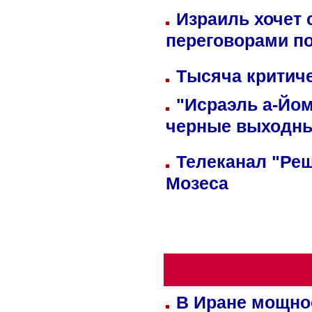
Израиль хочет 
переговорами п
Тысяча критиче
"Исраэль а-Йом
черные выходн
Телеканал "Реш
Мозеса
В Иране мощно