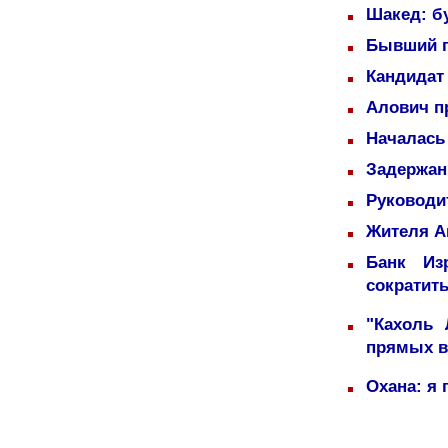
Шакед: б
Бывший п
Кандидат 
Алович пр
Началась
Задержаны
Руководи
Жителя А
Банк Из
сократит
"Кахоль
прямых 
Охана: я 