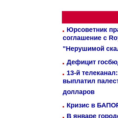
Юрсоветник пр
соглашение с Ro
"Нерушимой ска
Дефицит госбюд
13-й телеканал
выплатил палес
долларов
Кризис в БАПО
В январе город