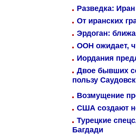
Разведка: Иран
От иранских гр
Эрдоган: ближ
ООН ожидает, ч
Иордания пред
Двое бывших со
пользу Саудовс
Возмущение пр
США создают н
Турецкие спецс
Багдади