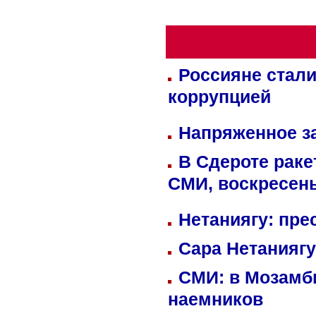
Россияне стали
коррупцией
Напряженное за
В Сдероте раке
СМИ, воскресень
Нетаниягу: пре
Сара Нетаниягу
СМИ: в Мозамби
наемников