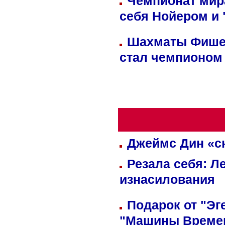
Чемпионат мир
себя Нойером и 
Шахматы Фишер
стал чемпионом
Джеймс Дин «сн
Резала себя: Л
изнасилования
Подарок от "Эг
"Машины Време