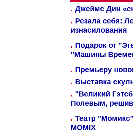
Джеймс Дин «сн
Резала себя: Л
изнасилования
Подарок от "Эг
"Машины Време
Премьеру новог
Выставка скуль
"Великий Гэтсб
Полевым, решив
Театр "Момикс"
MOMIX