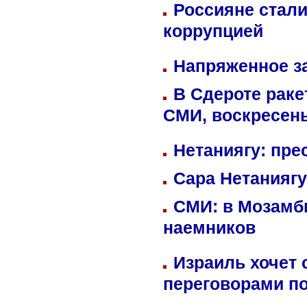
Россияне стали
коррупцией
Напряженное за
В Сдероте раке
СМИ, воскресень
Нетаниягу: пре
Сара Нетаниягу
СМИ: в Мозамби
наемников
Израиль хочет 
переговорами п