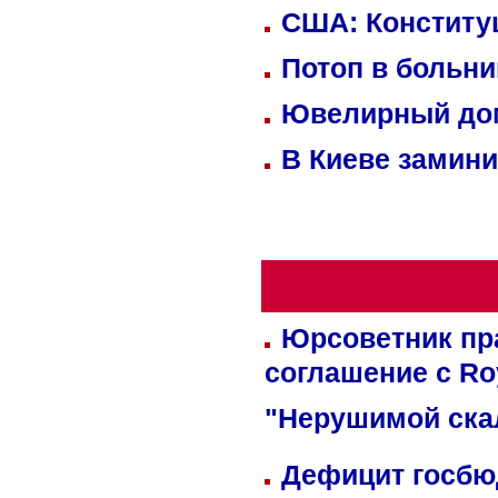
США: Конститу
Потоп в больн
Ювелирный дом
В Киеве замини
Юрсоветник пр
соглашение с Ro
"Нерушимой ска
Дефицит госбюд