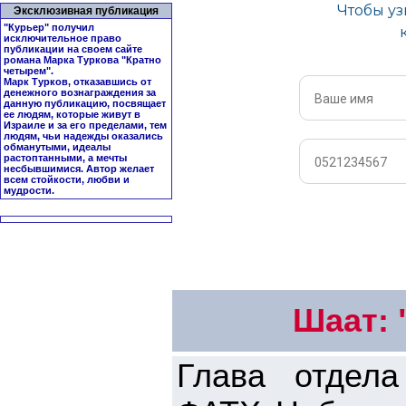
Эксклюзивная публикация
"Курьер" получил
исключительное право
публикации на своем сайте
романа Марка Туркова "
Кратно
четырем
".
Марк Турков, отказавшись от
денежного вознаграждения за
данную публикацию, посвящает
ее людям, которые живут в
Израиле и за его пределами, тем
людям, чьи надежды оказались
обманутыми, идеалы
растоптанными, а мечты
несбывшимися. Автор желает
всем стойкости, любви и
мудрости.
Шаат: 
Глава отдел