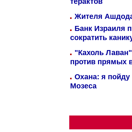
терактов
Жителя Ашдода
Банк Израиля п
сократить кани
"Кахоль Лаван
против прямых 
Охана: я пойду
Мозеса