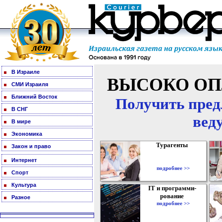
В Израиле
ВЫСОКО ОП
СМИ Израиля
Ближний Восток
Получить пред
В СНГ
вед
В мире
Экономика
Турагенты
Закон и право
Интернет
подробнее >>
Спорт
Культура
IT и программи-
рование
Разное
подробнее >>