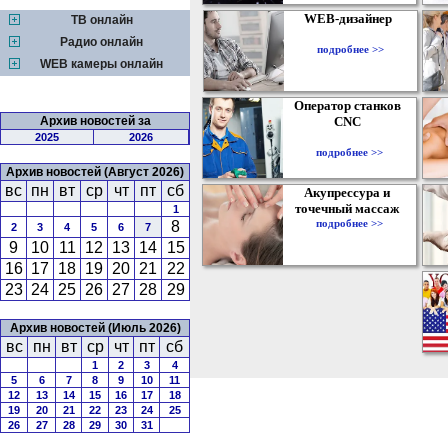
WEB-дизайнер
ТВ онлайн
Радио онлайн
подробнее >>
WEB камеры онлайн
Оператор станков
Архив новостей за
CNC
2025
2026
подробнее >>
Архив новостей (Август 2026)
вс
пн
вт
ср
чт
пт
сб
Акупрессура и
точечный массаж
1
подробнее >>
8
2
3
4
5
6
7
9
10
11
12
13
14
15
16
17
18
19
20
21
22
23
24
25
26
27
28
29
Архив новостей (Июль 2026)
вс
пн
вт
ср
чт
пт
сб
1
2
3
4
5
6
7
8
9
10
11
12
13
14
15
16
17
18
19
20
21
22
23
24
25
26
27
28
29
30
31