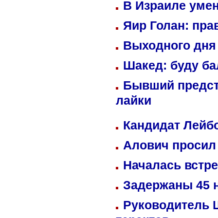
В Израиле уме
Яир Голан: пра
Выходного дня 
Шакед: буду б
Бывший предст
лайки
Кандидат Лейбо
Алович просил 
Началась встре
Задержаны 45 н
Руководитель 