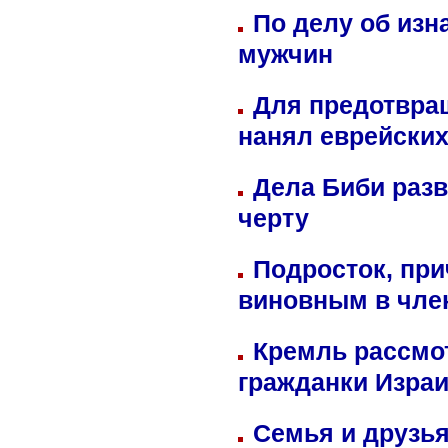
По делу об изн
мужчин
Для предотвра
нанял еврейских
Дела Биби разв
черту
Подросток, при
виновным в член
Кремль рассмо
гражданки Изра
Семья и друзь