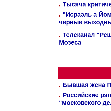
Тысяча критиче
"Исраэль а-Йом
черные выходн
Телеканал "Реш
Мозеса
Бывшая жена П
Российские рэ
"московского де