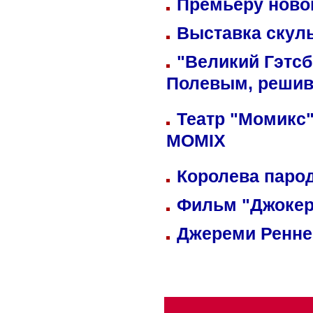
Премьеру новог
Выставка скуль
"Великий Гэтсб
Полевым, решив
Театр "Момикс"
MOMIX
Королева парод
Фильм "Джокер
Джереми Реннер