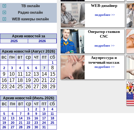
WEB-дизайнер
ТВ онлайн
Радио онлайн
подробнее >>
WEB камеры онлайн
Оператор станков
Архив новостей за
CNC
2025
2026
подробнее >>
Архив новостей (Август 2026)
вс
пн
вт
ср
чт
пт
сб
Акупрессура и
точечный массаж
1
подробнее >>
8
2
3
4
5
6
7
9
10
11
12
13
14
15
16
17
18
19
20
21
22
23
24
25
26
27
28
29
Архив новостей (Июль 2026)
вс
пн
вт
ср
чт
пт
сб
1
2
3
4
5
6
7
8
9
10
11
12
13
14
15
16
17
18
19
20
21
22
23
24
25
26
27
28
29
30
31