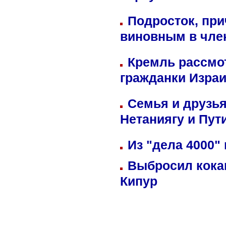
Подросток, при
виновным в член
Кремль рассмо
гражданки Изра
Семья и друзь
Нетаниягу и Пут
Из "дела 4000"
Выбросил кока
Кипур