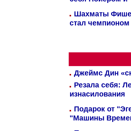
себя Нойером и 
Шахматы Фишер
стал чемпионом
Джеймс Дин «сн
Резала себя: Л
изнасилования
Подарок от "Эг
"Машины Време