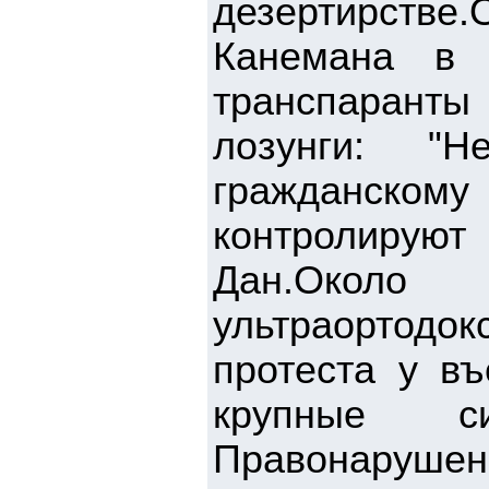
дезертирстве
Канемана в 
транспарант
лозунги: "
гражданско
контролируют
Дан.Око
ультраортодо
протеста у в
крупные с
Правонаруш