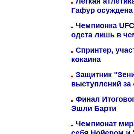
Легкая атлетик
Гафур осуждена 
Чемпионка UFC
одета лишь в че
Спринтер, учас
кокаина
Защитник "Зен
выступлений за
Финал Итоговог
Эшли Барти
Чемпионат мир