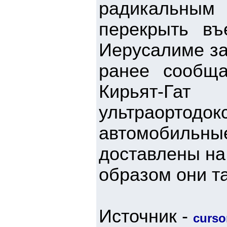
радикальным
перекрыть в
Иерусалиме за
ранее сообща
Кирьят-Га
ультраорто
автомобил
доставлены на
образом они т
Источник -
cursor