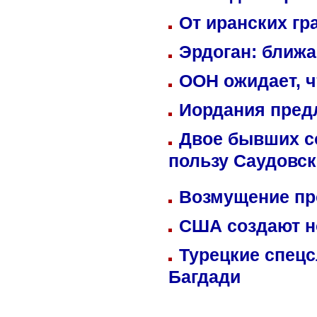
От иранских гр
Эрдоган: ближ
ООН ожидает, ч
Иордания пред
Двое бывших со
пользу Саудовс
Возмущение пр
США создают н
Турецкие спецс
Багдади