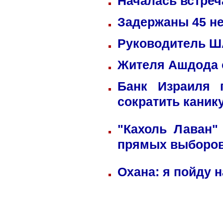
Началась встреч
Задержаны 45 не
Руководитель ША
Жителя Ашдода 
Банк Израиля 
сократить каник
"Кахоль Лаван"
прямых выборо
Охана: я пойду 