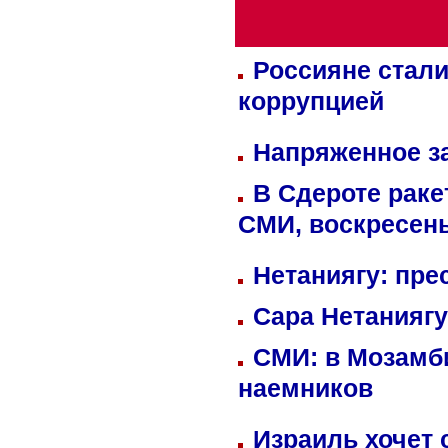
Россияне стали
коррупцией
Напряженное за
В Сдероте раке
СМИ, воскресень
Нетаниягу: пре
Сара Нетаниягу
СМИ: в Мозамби
наемников
Израиль хочет 