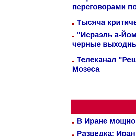
переговорами п
Тысяча критиче
"Исраэль а-Йом
черные выходн
Телеканал "Реш
Мозеса
В Иране мощно
Разведка: Иран