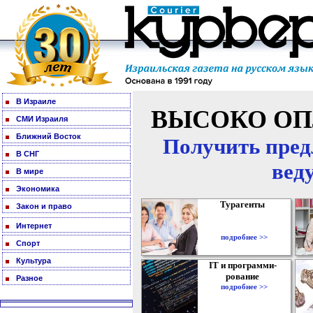
В Израиле
ВЫСОКО ОП
СМИ Израиля
Ближний Восток
Получить пред
В СНГ
вед
В мире
Экономика
Турагенты
Закон и право
Интернет
подробнее >>
Спорт
Культура
IT и программи-
рование
Разное
подробнее >>