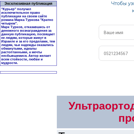
Эксклюзивная публикация
"Курьер" получил
исключительное право
публикации на своем сайте
романа Марка Туркова "
Кратно
четырем
".
Марк Турков, отказавшись от
денежного вознаграждения за
данную публикацию, посвящает
ее людям, которые живут в
Израиле и за его пределами, тем
людям, чьи надежды оказались
обманутыми, идеалы
растоптанными, а мечты
несбывшимися. Автор желает
всем стойкости, любви и
мудрости.
Ультраорто
пр