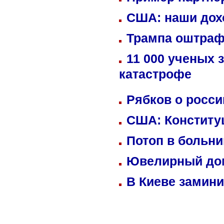
США: наши дох
Трампа оштраф
11 000 ученых 
катастрофе
Рябков о росс
США: Конститу
Потоп в больн
Ювелирный дом
В Киеве замини