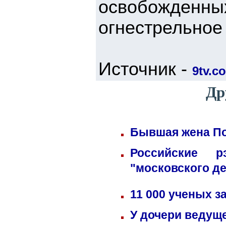
освобожден
огнестрельное
Источник -
9tv.co
Др
Бывшая жена По
Российские 
"московского д
11 000 ученых 
У дочери ведущ