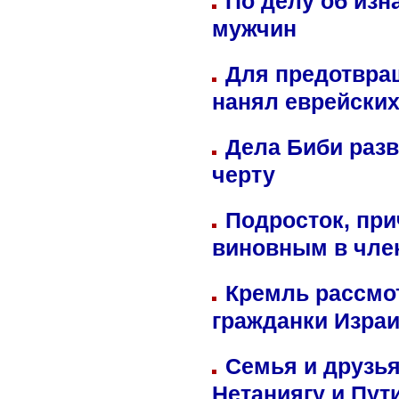
По делу об изн
мужчин
Для предотвра
нанял еврейских
Дела Биби разв
черту
Подросток, при
виновным в член
Кремль рассмо
гражданки Изра
Семья и друзь