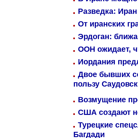
Разведка: Иран
От иранских гр
Эрдоган: ближ
ООН ожидает, ч
Иордания пред
Двое бывших со
пользу Саудовс
Возмущение пр
США создают н
Турецкие спецс
Багдади