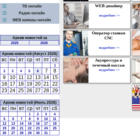
WEB-дизайнер
ТВ онлайн
Радио онлайн
подробнее >>
WEB камеры онлайн
Оператор станков
Архив новостей за
CNC
2025
2026
подробнее >>
Архив новостей (Август 2026)
вс
пн
вт
ср
чт
пт
сб
Акупрессура и
точечный массаж
1
подробнее >>
7
8
2
3
4
5
6
9
10
11
12
13
14
15
16
17
18
19
20
21
22
23
24
25
26
27
28
29
Архив новостей (Июль 2026)
вс
пн
вт
ср
чт
пт
сб
1
2
3
4
5
6
7
8
9
10
11
12
13
14
15
16
17
18
19
20
21
22
23
24
25
26
27
28
29
30
31