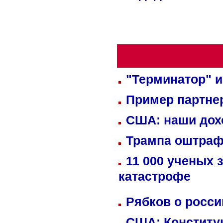
"Терминатор" и
Пример партне
США: наши дох
Трампа оштраф
11 000 ученых 
катастрофе
Рябков о росс
США: Конститу