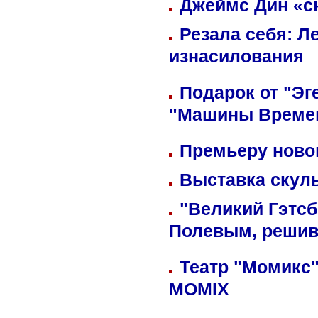
Джеймс Дин «сн
Резала себя: Л
изнасилования
Подарок от "Эг
"Машины Време
Премьеру новог
Выставка скуль
"Великий Гэтсб
Полевым, решив
Театр "Момикс"
MOMIX