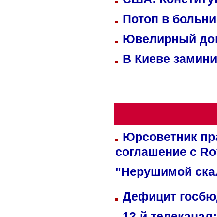
Потоп в больн
Ювелирный дом
В Киеве замини
Юрсоветник пр
соглашение с Ro
"Нерушимой ска
Дефицит госбюд
13-й телеканал