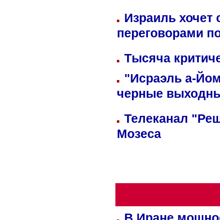
Израиль хочет 
переговорами п
Тысяча критиче
"Исраэль а-Йом
черные выходн
Телеканал "Реш
Мозеса
В Иране мощно