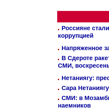
Россияне стали
коррупцией
Напряженное за
В Сдероте раке
СМИ, воскресень
Нетаниягу: пре
Сара Нетаниягу
СМИ: в Мозамби
наемников