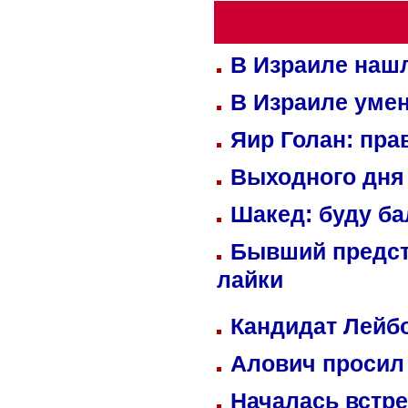
В Израиле нашл
В Израиле уме
Яир Голан: пра
Выходного дня 
Шакед: буду б
Бывший предст
лайки
Кандидат Лейбо
Алович просил 
Началась встре