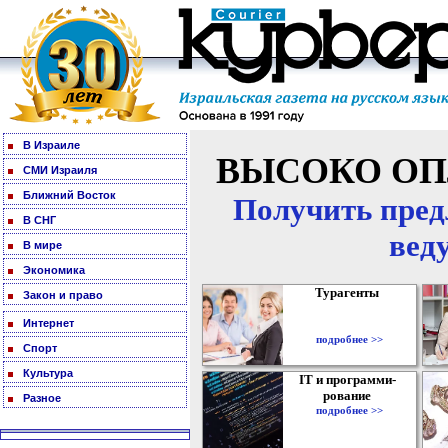
В Израиле
ВЫСОКО ОП
СМИ Израиля
Ближний Восток
Получить пред
В СНГ
вед
В мире
Экономика
Турагенты
Закон и право
Интернет
подробнее >>
Спорт
Культура
IT и программи-
рование
Разное
подробнее >>