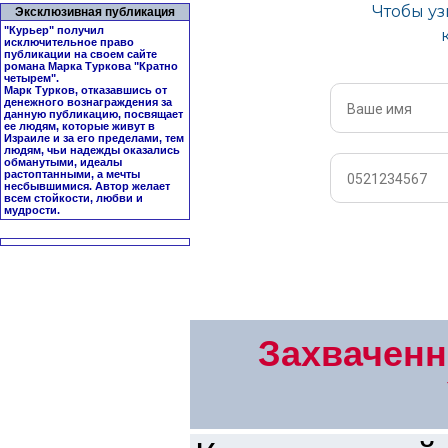
Эксклюзивная публикация
"Курьер" получил
исключительное право
публикации на своем сайте
романа Марка Туркова "
Кратно
четырем
".
Марк Турков, отказавшись от
денежного вознаграждения за
данную публикацию, посвящает
ее людям, которые живут в
Израиле и за его пределами, тем
людям, чьи надежды оказались
обманутыми, идеалы
растоптанными, а мечты
несбывшимися. Автор желает
всем стойкости, любви и
мудрости.
Захвачен