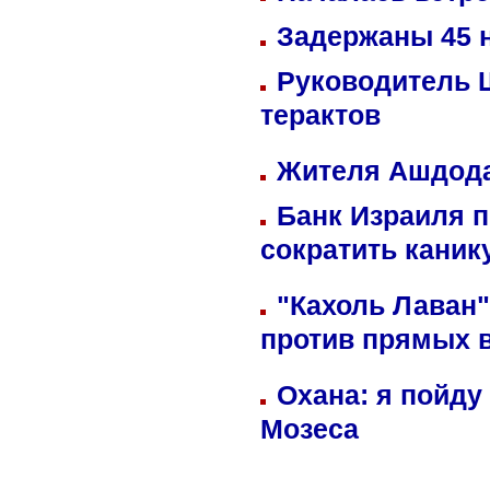
Задержаны 45 н
Руководитель 
терактов
Жителя Ашдода
Банк Израиля п
сократить кани
"Кахоль Лаван
против прямых 
Охана: я пойду
Мозеса