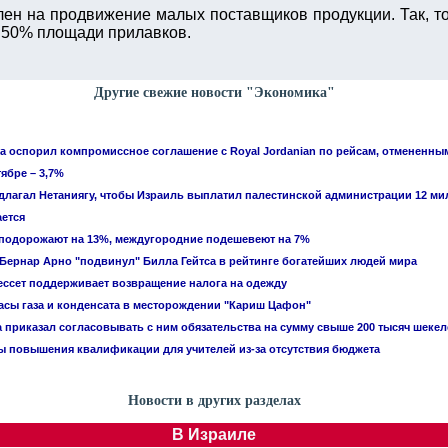
ен на продвижение малых поставщиков продукции. Так, то
 50% площади прилавков.
Другие свежие новости "Экономика"
 оспорил компромиссное соглашение с Royal Jordanian по рейсам, отмененны
ябре – 3,7%
едлагал Нетаниягу, чтобы Израиль выплатил палестинской администрации 12 м
ется
 подорожают на 13%, междугородние подешевеют на 7%
ернар Арно "подвинул" Билла Гейтса в рейтинге богатейших людей мира
ссет поддерживает возвращение налога на одежду
асы газа и конденсата в месторождении "Кариш Цафон"
приказал согласовывать с ним обязательства на сумму свыше 200 тысяч шекел
 повышения квалификации для учителей из-за отсутствия бюджета
Новости в других разделах
В Израиле