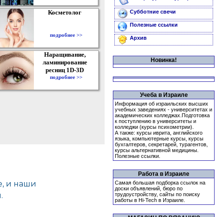
Косметолог
Субботние свечи
Полезные ссылки
подробнее >>
Архив
Наращивание,
Новинка!
ламинирование
ресниц 1D-3D
подробнее >>
Учеба в Израиле
Информация об израильских высших
учебных заведениях - университетах и
академических колледжах.Подготовка
к поступлению в университеты и
колледжи (курсы психометрии).
А также: курсы иврита, английского
языка, компьютерные курсы, курсы
бухгалтеров, секретарей, турагентов,
курсы альтернативной медицины.
Полезные ссылки.
Работа в Израиле
Самая большая подборка ссылок на
доски объявлений, бюро по
трудоустройству, сайты по поиску
работы в Hi-Tech в Израиле.