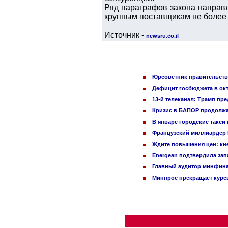
Ряд параграфов закона направл
крупным поставщикам не более
Источник -
newsru.co.il
Юрсоветник правительства
Дефицит госбюджета в окт
13-й телеканал: Трамп пр
Кризис в БАПОР продолжа
В январе городские такси
Французский миллиардер Б
Ждите повышения цен: кне
Energean подтвердила зап
Главный аудитор минфина 
Минпрос прекращает курсы