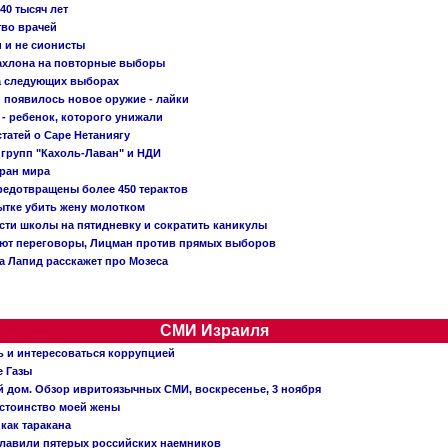
40 тысяч лет
тво врачей
и и не сионисты
Кахлона на повторные выборы
а следующих выборах
появилось новое оружие - лайки
- ребенок, которого унижали
татей о Саре Нетаниягу
 групп "Кахоль-Лаван" и НДИ
тран мира
редотвращены более 450 терактов
тке убить жену молотком
сти школы на пятидневку и сократить каникулы
ают переговоры, Лицман против прямых выборов
 а Лапид расскажет про Мозеса
СМИ Израиля
ь и интересоваться коррупцией
е Газы
й дом. Обзор ивритоязычных СМИ, воскресенье, 3 ноября
остоинство моей жены
 как таракана
главили пятерых российских наемников