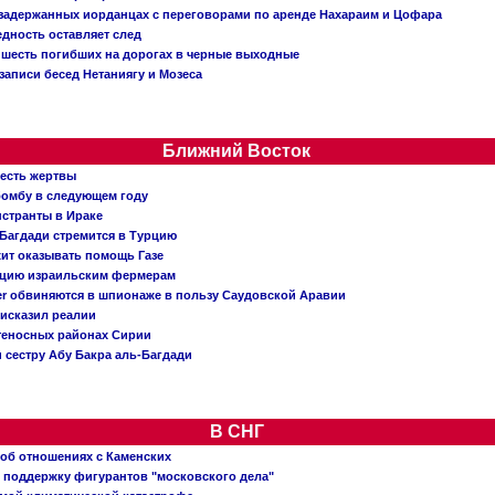
о задержанных иорданцах с переговорами по аренде Нахараим и Цофара
едность оставляет след
: шесть погибших на дорогах в черные выходные
записи бесед Нетаниягу и Мозеса
Ближний Восток
 есть жертвы
бомбу в следующем году
нстранты в Ираке
Багдади стремится в Турцию
жит оказывать помощь Газе
ацию израильским фермерам
er обвиняются в шпионаже в пользу Саудовской Аравии
исказил реалии
теносных районах Сирии
 сестру Абу Бакра аль-Багдади
В СНГ
 об отношениях с Каменских
 поддержку фигурантов "московского дела"