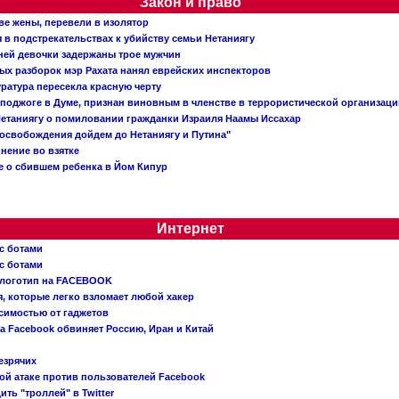
Закон и право
ве жены, перевели в изолятор
в подстрекательствах к убийству семьи Нетаниягу
тней девочки задержаны трое мужчин
х разборок мэр Рахата нанял еврейских инспекторов
ратура пересекла красную черту
 поджоге в Думе, признан виновным в членстве в террористической организац
етаниягу о помиловании гражданки Израиля Наамы Иссахар
 освобождения дойдем до Нетаниягу и Путина"
инение во взятке
 о сбившем ребенка в Йом Кипур
Интернет
с ботами
с ботами
 логотип на FACEBOOK
, которые легко взломает любой хакер
симостью от гаджетов
ва Facebook обвиняет Россию, Иран и Китай
езрячих
й атаке против пользователей Facebook
ть "троллей" в Twitter