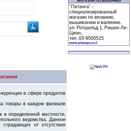
МАГАЗИН ПО ВЯЗАНИЮ
"Питанга" -
специализированный
магазин по вязанию,
вышиванию и валянию.
ул. Ротшильд 1, Ришон Ле-
Цион,
тел. 03-9500515
www.pitanga.co.il
питания
онкуренции в сфере продуктов
 на товары в каждом филиале
к в определенной местности,
польного ведомства. Данное
 страдающих от отсутствия