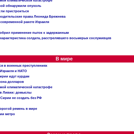
емой климатической катастрофе
вой обнаружили опухоль
огли пристроиться
 водительские права Леонида Брежнева
 современной ракете Израиля
добрил применение пыток к задержанным
характеристика солдата, расстрелявшего восьмерых сослуживцев
В мире
ся в военных преступлениях
 Израиля и НАТО
ирии идут курдам
иона долларов
емой климатической катастрофе
 в Ливии: домыслы
Сирии не создать без РФ
орогой ремень в мире
ции метро