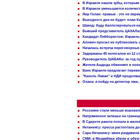
В Израиле нашли зубы, которым 
В Израиле уменьшается количес
Яир Голан: правые - это не евре
Выходного дня не будет: план 
Шакед: буду баллотироваться н
Бывший представитель ЦАХАЛа: 
Кандидат Лейбористов: Израиль 
Алович просил не публиковать с
Началась встреча переговорных
Задержаны 45 нелегалов из 12 с
Руководитель ШАБАКа: за год п
Жителя Ашдода обвиняют в попы
Банк Израиля предлагает переве
"Кахоль Лаван" и НДИ продолж
Охана: я пойду на детектор лжи,
Россияне стали меньше вороват
Напряженное затишье на границ
В Сдероте ракета попала в жило
Нетаниягу: пресса растоптала д
Сара Нетаниягу: меня раздавили
СМИ: в Мозамбике убили и обез