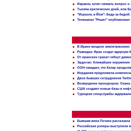
Израиль хочет связать вопрос 
Тысяча критических дней, или Б
"Исраэль а-Йом": Беда за бедой
Телеканал "Решет" опубликовал 
В Иране мощное землетрясение:
Разведка: Иран создат ядерную 
От иранских гранат гибнут демо
Эрдоган: ближайшее окружение 
ООН ожидает, что Катар продол
Иордания предложила компенс
Двое бывших сотрудников Twitt
Возмущение прокуроров: Охана 
США создают новые базы в неф
Турецкие спецслужбы задержали
Бывшая жена Потапа рассказала
Российские рэперы выступили в