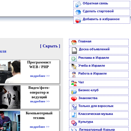
Обратная связь
Сделать стартовой
Добавить в избранное
Главная
[ Скрыть ]
Доска объявлений
аиля
Реклама в Израиле
Программист
Учеба в Израиле
WEB / PHP
Работа в Израиле
подробнее >>
Чат
Видео/фото-
Бизнес-клуб
оператор и
ведущий
Знакомства
подробнее >>
Только для взрослых
Компьютерный
Классическая музыка
техник
Культура
подробнее >>
Литературный Курьер