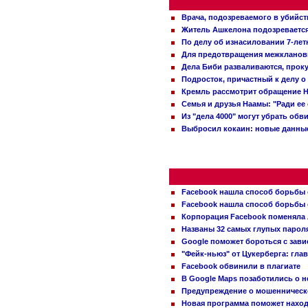
Врача, подозреваемого в убийст
Житель Ашкелона подозревается 
По делу об изнасиловании 7-ле
Для предотвращения межклановы
Дела Биби разваливаются, проку
Подросток, причастный к делу о
Кремль рассмотрит обращение Н
Семья и друзья Наамы: "Ради ее
Из "дела 4000" могут убрать обв
Выбросил кокаин: новые данные
Facebook нашла способ борьбы 
Facebook нашла способ борьбы 
Корпорация Facebook поменяла
Названы 32 самых глупых пароля
Google поможет бороться с зави
"Фейк-ньюз" от Цукерберга: гла
Facebook обвинили в плагиате
В Google Maps позаботились о н
Предупреждение о мошенническо
Новая программа поможет находи