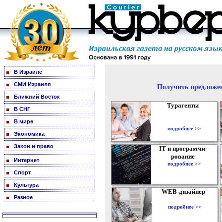
В Израиле
СМИ Израиля
Получить предложен
Ближний Восток
Турагенты
В СНГ
В мире
подробнее >>
Экономика
Закон и право
IT и программи-
рование
Интернет
подробнее >>
Спорт
Культура
WEB-дизайнер
Разное
подробнее >>