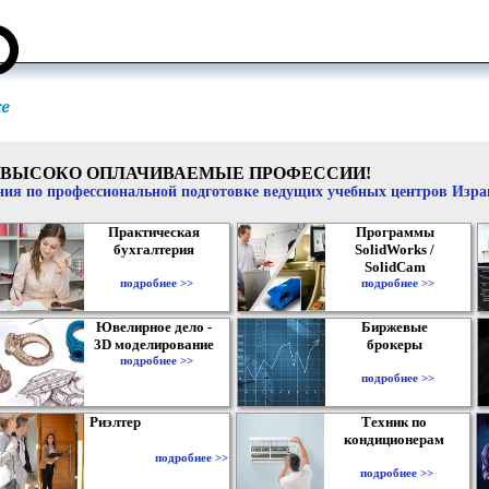
ВЫСОКО ОПЛАЧИВАЕМЫЕ ПРОФЕССИИ!
ия по профессиональной подготовке ведущих учебных центров Изр
Практическая
Программы
бухгалтерия
SolidWorks /
SolidCam
подробнее >>
подробнее >>
Ювелирное дело -
Биржевые
3D моделирование
брокеры
подробнее >>
подробнее >>
Риэлтер
Техник по
кондиционерам
подробнее >>
подробнее >>