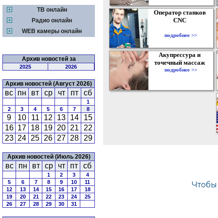
ТВ онлайн
Оператор станков
CNC
Радио онлайн
WEB камеры онлайн
подробнее >>
Акупрессура и
Архив новостей за
точечный массаж
2025
2026
подробнее >>
Архив новостей (Август 2026)
вс
пн
вт
ср
чт
пт
сб
1
2
3
4
5
6
7
8
9
10
11
12
13
14
15
16
17
18
19
20
21
22
23
24
25
26
27
28
29
Архив новостей (Июль 2026)
вс
пн
вт
ср
чт
пт
сб
1
2
3
4
5
6
7
8
9
10
11
12
13
14
15
16
17
18
19
20
21
22
23
24
25
26
27
28
29
30
31