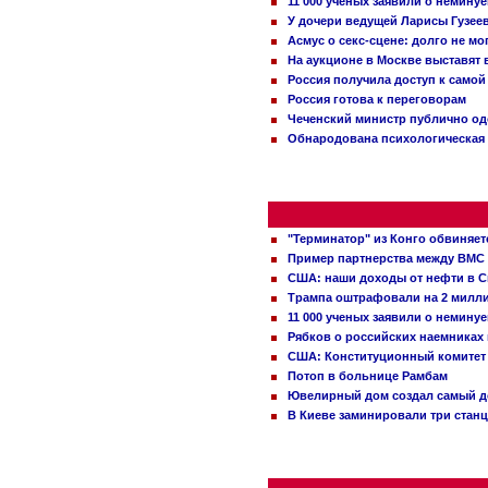
11 000 ученых заявили о немину
У дочери ведущей Ларисы Гузее
Асмус о секс-сцене: долго не м
На аукционе в Москве выставят
Россия получила доступ к самой
Россия готова к переговорам
Чеченский министр публично о
Обнародована психологическая 
"Терминатор" из Конго обвиняет
Пример партнерства между ВМС
США: наши доходы от нефти в С
Трампа оштрафовали на 2 милл
11 000 ученых заявили о немину
Рябков о российских наемниках
США: Конституционный комитет 
Потоп в больнице Рамбам
Ювелирный дом создал самый д
В Киеве заминировали три стан