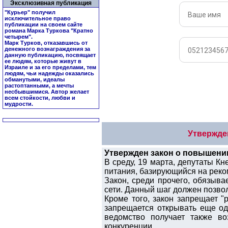
Эксклюзивная публикация
"Курьер" получил
исключительное право
публикации на своем сайте
романа Марка Туркова "
Кратно
четырем
".
Марк Турков, отказавшись от
денежного вознаграждения за
данную публикацию, посвящает
ее людям, которые живут в
Израиле и за его пределами, тем
людям, чьи надежды оказались
обманутыми, идеалы
растоптанными, а мечты
несбывшимися. Автор желает
всем стойкости, любви и
мудрости.
Утвержде
Утвержден закон о повышени
В среду, 19 марта, депутаты К
питания, базирующийся на реко
Закон, среди прочего, обязыв
сети. Данный шаг должен позво
Кроме того, закон запрещает 
запрещается открывать еще од
ведомство получает также во
конкуренции.