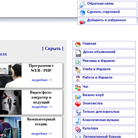
Обратная связь
Сделать стартовой
Добавить в избранное
Главная
[ Скрыть ]
Доска объявлений
аиля
Реклама в Израиле
Программист
Учеба в Израиле
WEB / PHP
Работа в Израиле
подробнее >>
Чат
Видео/фото-
Бизнес-клуб
оператор и
ведущий
Знакомства
подробнее >>
Только для взрослых
Компьютерный
Классическая музыка
техник
Культура
подробнее >>
Литературный Курьер