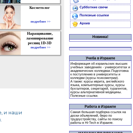
Косметолог
Субботние свечи
Полезные ссылки
подробнее >>
Архив
Наращивание,
Новинка!
ламинирование
ресниц 1D-3D
подробнее >>
Учеба в Израиле
Информация об израильских высших
учебных заведениях - университетах и
академических колледжах.Подготовка
к поступлению в университеты и
колледжи (курсы психометрии).
А также: курсы иврита, английского
языка, компьютерные курсы, курсы
бухгалтеров, секретарей, турагентов,
курсы альтернативной медицины.
Полезные ссылки.
Работа в Израиле
Самая большая подборка ссылок на
доски объявлений, бюро по
трудоустройству, сайты по поиску
работы в Hi-Tech в Израиле.