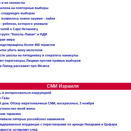
и и не сионисты
Кахлона на повторные выборы
а следующих выборах
появилось новое оружие - лайки
- ребенок, которого унижали
татей о Саре Нетаниягу
 групп "Кахоль-Лаван" и НДИ
тран мира
редотвращены более 450 терактов
тке убить жену молотком
сти школы на пятидневку и сократить каникулы
ают переговоры, Лицман против прямых выборов
 а Лапид расскажет про Мозеса
СМИ Израиля
ь и интересоваться коррупцией
е Газы
й дом. Обзор ивритоязычных СМИ, воскресенье, 3 ноября
остоинство моей жены
 как таракана
главили пятерых российских наемников
о задержанных иорданцах с переговорами по аренде Нахараим и Цофара
едность оставляет след