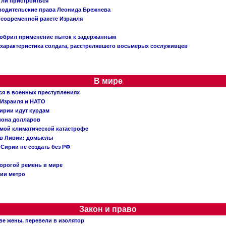
огли пристроиться
 водительские права Леонида Брежнева
 современной ракете Израиля
добрил применение пыток к задержанным
характеристика солдата, расстрелявшего восьмерых сослуживцев
В мире
ся в военных преступлениях
 Израиля и НАТО
ирии идут курдам
иона долларов
емой климатической катастрофе
 в Ливии: домыслы
Сирии не создать без РФ
орогой ремень в мире
ции метро
Закон и право
ве жены, перевели в изолятор