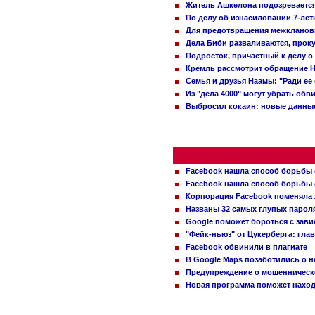
Житель Ашкелона подозревается 
По делу об изнасиловании 7-ле
Для предотвращения межклановы
Дела Биби разваливаются, проку
Подросток, причастный к делу о
Кремль рассмотрит обращение Н
Семья и друзья Наамы: "Ради ее
Из "дела 4000" могут убрать обв
Выбросил кокаин: новые данные
Facebook нашла способ борьбы 
Facebook нашла способ борьбы 
Корпорация Facebook поменяла
Названы 32 самых глупых пароля
Google поможет бороться с зави
"Фейк-ньюз" от Цукерберга: гла
Facebook обвинили в плагиате
В Google Maps позаботились о н
Предупреждение о мошенническо
Новая программа поможет находи