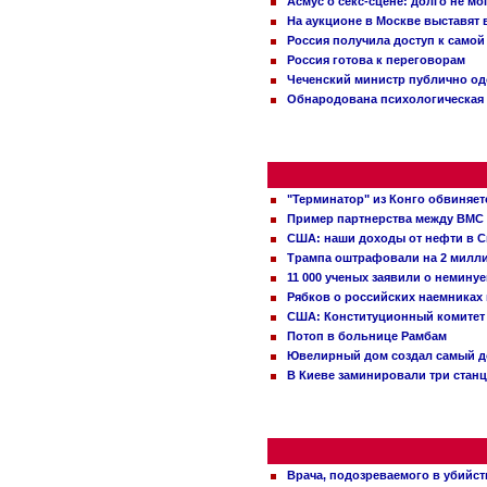
Асмус о секс-сцене: долго не м
На аукционе в Москве выставят
Россия получила доступ к самой
Россия готова к переговорам
Чеченский министр публично о
Обнародована психологическая 
"Терминатор" из Конго обвиняет
Пример партнерства между ВМС
США: наши доходы от нефти в С
Трампа оштрафовали на 2 милл
11 000 ученых заявили о немину
Рябков о российских наемниках
США: Конституционный комитет 
Потоп в больнице Рамбам
Ювелирный дом создал самый д
В Киеве заминировали три стан
Врача, подозреваемого в убийст