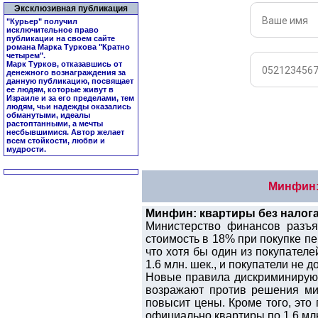
Эксклюзивная публикация
"Курьер" получил
исключительное право
публикации на своем сайте
романа Марка Туркова "
Кратно
четырем
".
Марк Турков, отказавшись от
денежного вознаграждения за
данную публикацию, посвящает
ее людям, которые живут в
Израиле и за его пределами, тем
людям, чьи надежды оказались
обманутыми, идеалы
растоптанными, а мечты
несбывшимися. Автор желает
всем стойкости, любви и
мудрости.
Минфин: 
Минфин: квартиры без налога
Министерство финансов разъя
стоимость в 18% при покупке пе
что хотя бы один из покупателе
1.6 млн. шек., и покупатели не 
Новые правила дискриминируют
возражают против решения мин
повысит цены. Кроме того, эт
официально квартиры по 1.6 млн