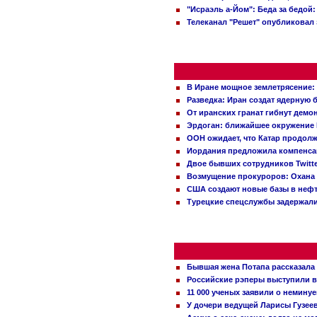
"Исраэль а-Йом": Беда за бедой
Телеканал "Решет" опубликовал 
В Иране мощное землетрясение:
Разведка: Иран создат ядерную 
От иранских гранат гибнут демо
Эрдоган: ближайшее окружение 
ООН ожидает, что Катар продол
Иордания предложила компенс
Двое бывших сотрудников Twitt
Возмущение прокуроров: Охана 
США создают новые базы в неф
Турецкие спецслужбы задержали
Бывшая жена Потапа рассказала
Российские рэперы выступили в
11 000 ученых заявили о немину
У дочери ведущей Ларисы Гузее