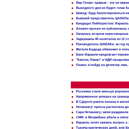
Яир Голан: правые - это не евре
Выходного дня не будет: план 
Шакед: буду баллотироваться н
Бывший представитель ЦАХАЛа: 
Кандидат Лейбористов: Израиль 
Алович просил не публиковать с
Началась встреча переговорных
Задержаны 45 нелегалов из 12 с
Руководитель ШАБАКа: за год п
Жителя Ашдода обвиняют в попы
Банк Израиля предлагает переве
"Кахоль Лаван" и НДИ продолж
Охана: я пойду на детектор лжи,
Россияне стали меньше вороват
Напряженное затишье на границ
В Сдероте ракета попала в жило
Нетаниягу: пресса растоптала д
Сара Нетаниягу: меня раздавили
СМИ: в Мозамбике убили и обез
Израиль хочет связать вопрос 
Тысяча критических дней, или Б