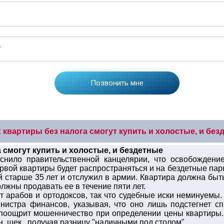
квартиры без налога смогут купить и холостые, и без
 смогут купить и холостые, и бездетные
снило правительственной канцелярии, что освобождени
рвой квартиры будет распространяться и на бездетные пары
й старше 35 лет и отслужил в армии. Квартира должна быт
должны продавать ее в течение пяти лет.
 арабов и ортодоксов, так что судебные иски неминуемы.
истра финансов, указывая, что оно лишь подстегнет сп
о поощрит мошенничество при определении цены квартиры.
. шек., получая разницу "наличными под столом".