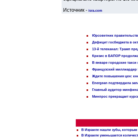
Источник -
isra.com
Юрсоветник правительства
Дефицит госбюджета в окт
13-й телеканал: Трамп пр
Кризис в БАПОР продолжа
В январе городские такси
Французский миллиардер Б
Ждите повышения цен: кне
Energean подтвердила зап
Главный аудитор минфина 
Минпрос прекращает курсы
В Израиле нашли зубы, которым 
В Израиле уменьшается количес