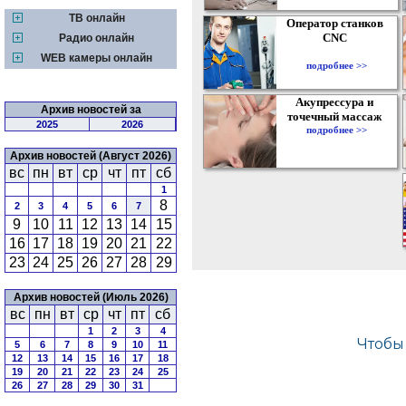
ТВ онлайн
Оператор станков
CNC
Радио онлайн
WEB камеры онлайн
подробнее >>
Акупрессура и
Архив новостей за
точечный массаж
2025
2026
подробнее >>
Архив новостей (Август 2026)
вс
пн
вт
ср
чт
пт
сб
1
8
2
3
4
5
6
7
9
10
11
12
13
14
15
16
17
18
19
20
21
22
23
24
25
26
27
28
29
Архив новостей (Июль 2026)
вс
пн
вт
ср
чт
пт
сб
1
2
3
4
5
6
7
8
9
10
11
12
13
14
15
16
17
18
19
20
21
22
23
24
25
26
27
28
29
30
31