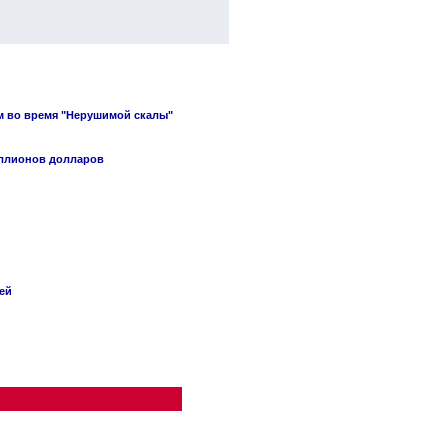
м во время "Нерушимой скалы"
иллионов долларов
ей