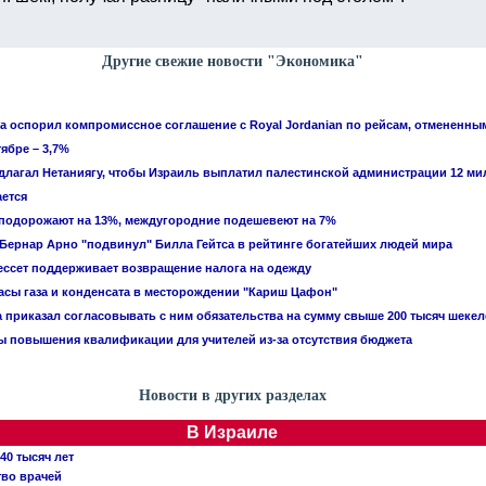
Другие свежие новости "Экономика"
 оспорил компромиссное соглашение с Royal Jordanian по рейсам, отмененны
ябре – 3,7%
едлагал Нетаниягу, чтобы Израиль выплатил палестинской администрации 12 м
ется
 подорожают на 13%, междугородние подешевеют на 7%
ернар Арно "подвинул" Билла Гейтса в рейтинге богатейших людей мира
ссет поддерживает возвращение налога на одежду
асы газа и конденсата в месторождении "Кариш Цафон"
приказал согласовывать с ним обязательства на сумму свыше 200 тысяч шекел
 повышения квалификации для учителей из-за отсутствия бюджета
Новости в других разделах
В Израиле
40 тысяч лет
тво врачей