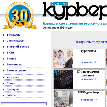
В Израиле
СМИ Израиля
Получить предложен
Ближний Восток
Турагенты
В СНГ
В мире
подробнее >>
Экономика
Закон и право
IT и программи-
рование
Интернет
подробнее >>
Спорт
Культура
WEB-дизайнер
Разное
подробнее >>