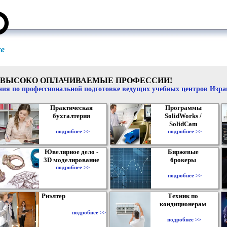
ВЫСОКО ОПЛАЧИВАЕМЫЕ ПРОФЕССИИ!
ия по профессиональной подготовке ведущих учебных центров Изр
Практическая
Программы
бухгалтерия
SolidWorks /
SolidCam
подробнее >>
подробнее >>
Ювелирное дело -
Биржевые
3D моделирование
брокеры
подробнее >>
подробнее >>
Риэлтер
Техник по
кондиционерам
подробнее >>
подробнее >>