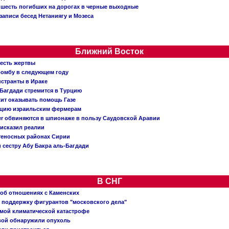
: шесть погибших на дорогах в черные выходные
записи бесед Нетаниягу и Мозеса
Ближний Восток
 есть жертвы
бомбу в следующем году
нстранты в Ираке
Багдади стремится в Турцию
жит оказывать помощь Газе
ацию израильским фермерам
er обвиняются в шпионаже в пользу Саудовской Аравии
исказил реалии
теносных районах Сирии
 сестру Абу Бакра аль-Багдади
В СНГ
 об отношениях с Каменских
 поддержку фигурантов "московского дела"
емой климатической катастрофе
вой обнаружили опухоль