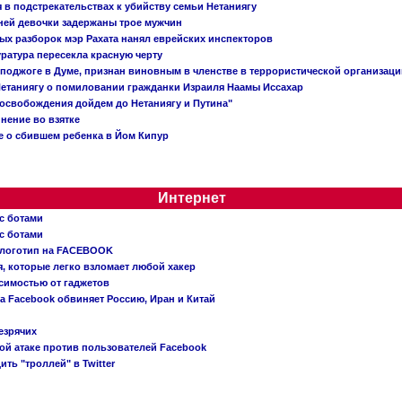
в подстрекательствах к убийству семьи Нетаниягу
тней девочки задержаны трое мужчин
х разборок мэр Рахата нанял еврейских инспекторов
ратура пересекла красную черту
 поджоге в Думе, признан виновным в членстве в террористической организац
етаниягу о помиловании гражданки Израиля Наамы Иссахар
 освобождения дойдем до Нетаниягу и Путина"
инение во взятке
 о сбившем ребенка в Йом Кипур
Интернет
с ботами
с ботами
 логотип на FACEBOOK
, которые легко взломает любой хакер
симостью от гаджетов
ва Facebook обвиняет Россию, Иран и Китай
езрячих
й атаке против пользователей Facebook
ть "троллей" в Twitter