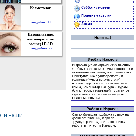
Косметолог
Субботние свечи
Полезные ссылки
подробнее >>
Архив
Наращивание,
Новинка!
ламинирование
ресниц 1D-3D
подробнее >>
Учеба в Израиле
Информация об израильских высших
учебных заведениях - университетах и
академических колледжах.Подготовка
к поступлению в университеты и
колледжи (курсы психометрии).
А также: курсы иврита, английского
языка, компьютерные курсы, курсы
бухгалтеров, секретарей, турагентов,
курсы альтернативной медицины.
Полезные ссылки.
Работа в Израиле
Самая большая подборка ссылок на
доски объявлений, бюро по
трудоустройству, сайты по поиску
работы в Hi-Tech в Израиле.