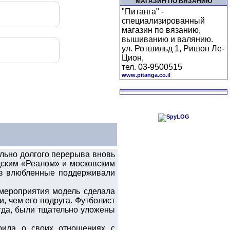
МАГАЗИН ПО ВЯЗАНИЮ
"Питанга" -
специализированный
магазин по вязанию,
вышиванию и валянию.
ул. Ротшильд 1, Ришон Ле-
Цион,
тел. 03-9500515
www.pitanga.co.il
льно долгого перерыва вновь
дским «Реалом» и московским
аз влюбленные поддерживали
мероприятия модель сделала
, чем его подруга. Футболист
егда, были тщательно уложены
рила о своих отношениях с