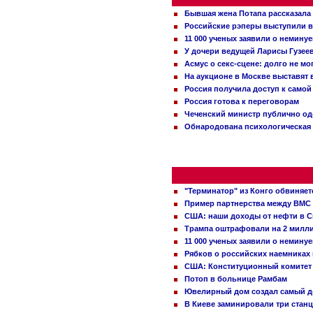
Бывшая жена Потапа рассказала
Российские рэперы выступили в
11 000 ученых заявили о немину
У дочери ведущей Ларисы Гузее
Асмус о секс-сцене: долго не м
На аукционе в Москве выставят
Россия получила доступ к самой
Россия готова к переговорам
Чеченский министр публично о
Обнародована психологическая 
"Терминатор" из Конго обвиняет
Пример партнерства между ВМС
США: наши доходы от нефти в С
Трампа оштрафовали на 2 милл
11 000 ученых заявили о немину
Рябков о российских наемниках
США: Конституционный комитет 
Потоп в больнице Рамбам
Ювелирный дом создал самый д
В Киеве заминировали три стан