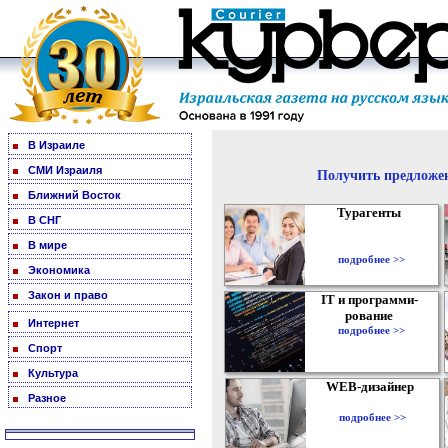
В Израиле
СМИ Израиля
Получить предложен
Ближний Восток
Турагенты
В СНГ
В мире
подробнее >>
Экономика
Закон и право
IT и программи-
рование
Интернет
подробнее >>
Спорт
Культура
WEB-дизайнер
Разное
подробнее >>