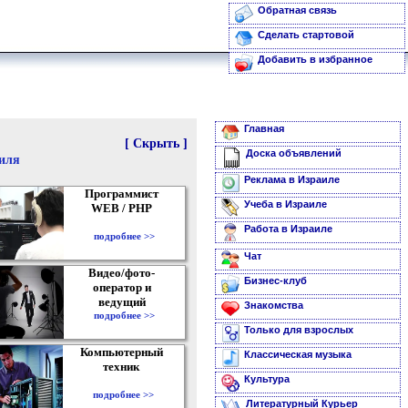
Обратная связь
Сделать стартовой
Добавить в избранное
Главная
[ Скрыть ]
Доска объявлений
аиля
Реклама в Израиле
Программист
Учеба в Израиле
WEB / PHP
Работа в Израиле
подробнее >>
Чат
Видео/фото-
Бизнес-клуб
оператор и
ведущий
Знакомства
подробнее >>
Только для взрослых
Компьютерный
Классическая музыка
техник
Культура
подробнее >>
Литературный Курьер