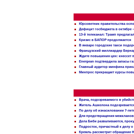
Юрсоветник правительства оспо
Дефицит госбюджета в октябре –
13-й телеканал: Трамп предлаг
Кризис в БАПОР продолжается
В январе городские такси подо
Французский миллиардер Бернар
Ждите повышения цен: кнессет 
Energean подтвердила запасы г
Главный аудитор минфина прика
Минпрос прекращает курсы повы
Врача, подозреваемого в убийст
Житель Ашкелона подозревается 
По делу об изнасиловании 7-ле
Для предотвращения межклановы
Дела Биби разваливаются, проку
Подросток, причастный к делу о
Кремль рассмотрит обращение Н