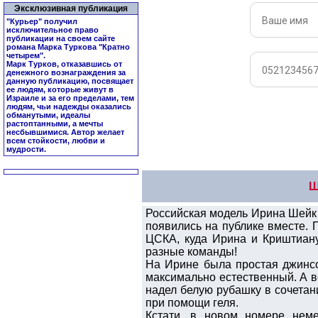
Эксклюзивная публикация
"Курьер" получил
исключительное право
публикации на своем сайте
романа Марка Туркова "
Кратно
четырем
".
Марк Турков, отказавшись от
денежного вознаграждения за
данную публикацию, посвящает
ее людям, которые живут в
Израиле и за его пределами, тем
людям, чьи надежды оказались
обманутыми, идеалы
растоптанными, а мечты
несбывшимися. Автор желает
всем стойкости, любви и
мудрости.
Ш
Российская модель Ирина Шейк 
появились на публике вместе.
ЦСКА, куда Ирина и Криштиан
разные команды!
На Ирине была простая джинсо
максимально естественный. А в
надел белую рубашку в сочетани
при помощи геля.
Кстати, в новом номере нем