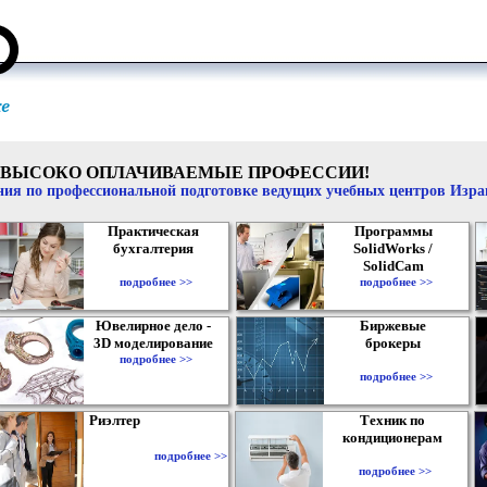
ВЫСОКО ОПЛАЧИВАЕМЫЕ ПРОФЕССИИ!
ия по профессиональной подготовке ведущих учебных центров Изр
Практическая
Программы
бухгалтерия
SolidWorks /
SolidCam
подробнее >>
подробнее >>
Ювелирное дело -
Биржевые
3D моделирование
брокеры
подробнее >>
подробнее >>
Риэлтер
Техник по
кондиционерам
подробнее >>
подробнее >>