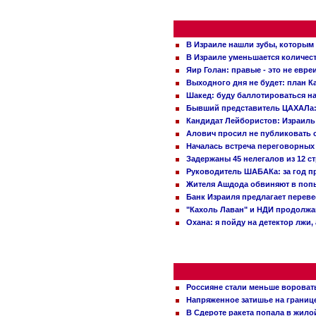
В Израиле нашли зубы, которым 
В Израиле уменьшается количес
Яир Голан: правые - это не евре
Выходного дня не будет: план 
Шакед: буду баллотироваться н
Бывший представитель ЦАХАЛа: 
Кандидат Лейбористов: Израиль 
Алович просил не публиковать с
Началась встреча переговорных
Задержаны 45 нелегалов из 12 с
Руководитель ШАБАКа: за год п
Жителя Ашдода обвиняют в попы
Банк Израиля предлагает переве
"Кахоль Лаван" и НДИ продолж
Охана: я пойду на детектор лжи,
Россияне стали меньше вороват
Напряженное затишье на границ
В Сдероте ракета попала в жило