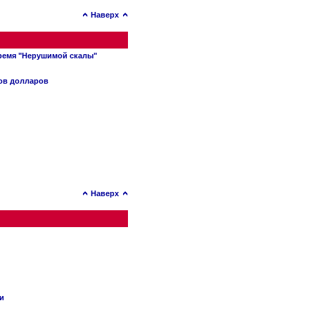
Наверх
время "Нерушимой скалы"
нов долларов
Наверх
ии