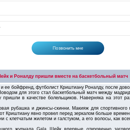
ейк и Роналду пришли вместе на баскетбольный матч
и ее бойфренд, футболист Криштиану Роналду, после дово
 Поводом для этого стал баскетбольный матч между мадри
у пришли в качестве болельщиков. Наверняка на этот р
вая рубашка и джинсы-скинни. Макияж для спортивного 
от Криштиану явно провел перед зеркалом больше времени
и с клетчатым жилетом и галстуком, а его волосы, как вс
ецкого журнала Gala Шейк впервые откровенно загово