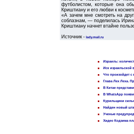
футболистом, которые она об
Криштиану и его любви к космет
«А зачем мне смотреть на дру
соблазнам, — поделилась Ирина.
Криштиану начнет втайне польз
Источник -
lady.mail.ru
Израиль: количес
Иск израильской 
Что произойдет с 
Глава Лех Леха. П
В Китае представ
В WhatsApp появи
Курильщики сильн
Найден новый шт
Ученые предупред
Хидео Кодзима п