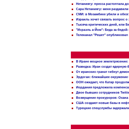
Нетаниягу: пресса растоптала д
Сара Нетаниягу: меня раздавили
СМИ: в Мозамбике убили и обез
Израиль хочет связать вопрос 
Тысяча критических дней, или Б
"Исраэль а-Йом": Беда за бедой
Телеканал "Решет" опубликовал 
В Иране мощное землетрясение:
Разведка: Иран создат ядерную 
От иранских гранат гибнут демо
Эрдоган: ближайшее окружение 
ООН ожидает, что Катар продол
Иордания предложила компенс
Двое бывших сотрудников Twitt
Возмущение прокуроров: Охана 
США создают новые базы в неф
Турецкие спецслужбы задержали