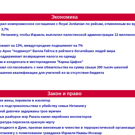
Экономика
рил компромиссное соглашение с Royal Jordanian по рейсам, отмененным во 
 3,7%
ал Нетаниягу, чтобы Израиль выплатил палестинской администрации 12 миллио
рожают на 13%, междугородние подешевеют на 7%
 Арно "подвинул" Билла Гейтса в рейтинге богатейших людей мира
поддерживает возвращение налога на одежду
аза и конденсата в месторождении "Кариш Цафон"
зал согласовывать с ним обязательства на сумму свыше 200 тысяч шекелей
шения квалификации для учителей из-за отсутствия бюджета
Закон и право
ве жены, перевели в изолятор
в подстрекательствах к убийству семьи Нетаниягу
тней девочки задержаны трое мужчин
х разборок мэр Рахата нанял еврейских инспекторов
ратура пересекла красную черту
 поджоге в Думе, признан виновным в членстве в террористической организац
етаниягу о помиловании гражданки Израиля Наамы Иссахар