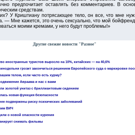
ычно предпочитает оставлять без комментариев. В осн
ическим средствам.
гих? У Криштиану потрясающее тело, он все, что мне нуж
 — Мне кажется, это очень сексуально, что мой бойфренд 
оваться моими кремами, у него будут проблемы!»
Другие свежие новости "Разное"
тво иностранных туристов выросло на 10%, китайских — на 40,6%
винодельни грозит закончиться решением Европейского суда о маркировке по
вашим телом, если часто есть хурму?
родвижение Авраама и нас с вами
или золотой унитаз с бриллиантовым сидением
лась новая функция безопасности
ее подвержены риску психических заболеваний
амм ВИЧ
или о новой опасности курения
ланирует снимать фильмы