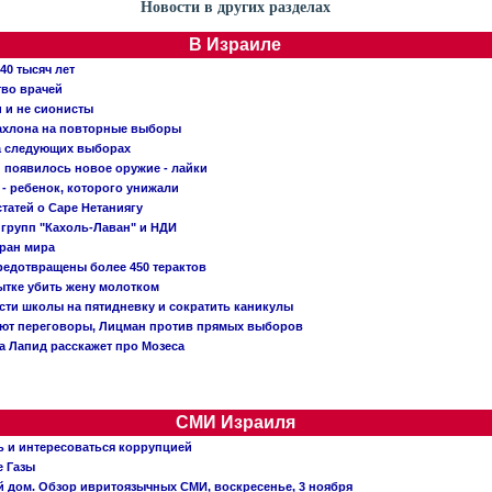
Новости в других разделах
В Израиле
40 тысяч лет
тво врачей
и и не сионисты
Кахлона на повторные выборы
а следующих выборах
появилось новое оружие - лайки
- ребенок, которого унижали
татей о Саре Нетаниягу
 групп "Кахоль-Лаван" и НДИ
тран мира
редотвращены более 450 терактов
тке убить жену молотком
сти школы на пятидневку и сократить каникулы
ают переговоры, Лицман против прямых выборов
 а Лапид расскажет про Мозеса
СМИ Израиля
ь и интересоваться коррупцией
е Газы
й дом. Обзор ивритоязычных СМИ, воскресенье, 3 ноября