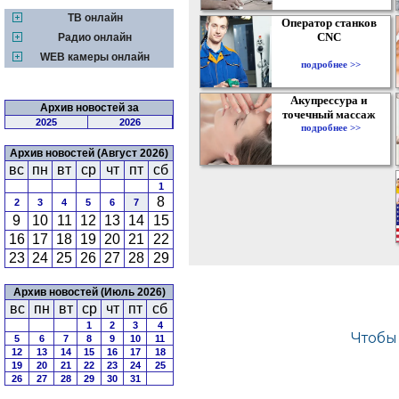
ТВ онлайн
Оператор станков
CNC
Радио онлайн
WEB камеры онлайн
подробнее >>
Акупрессура и
Архив новостей за
точечный массаж
2025
2026
подробнее >>
Архив новостей (Август 2026)
вс
пн
вт
ср
чт
пт
сб
1
8
2
3
4
5
6
7
9
10
11
12
13
14
15
16
17
18
19
20
21
22
23
24
25
26
27
28
29
Архив новостей (Июль 2026)
вс
пн
вт
ср
чт
пт
сб
1
2
3
4
5
6
7
8
9
10
11
12
13
14
15
16
17
18
19
20
21
22
23
24
25
26
27
28
29
30
31