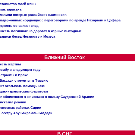
остоинство моей жены
 как таракана
главили пятерых российских наемников
о задержанных иорданцах с переговорами по аренде Нахараим и Цофара
едность оставляет след
: шесть погибших на дорогах в черные выходные
записи бесед Нетаниягу и Мозеса
Ближний Восток
 есть жертвы
бомбу в следующем году
нстранты в Ираке
Багдади стремится в Турцию
жит оказывать помощь Газе
ацию израильским фермерам
er обвиняются в шпионаже в пользу Саудовской Аравии
исказил реалии
теносных районах Сирии
 сестру Абу Бакра аль-Багдади
В СНГ