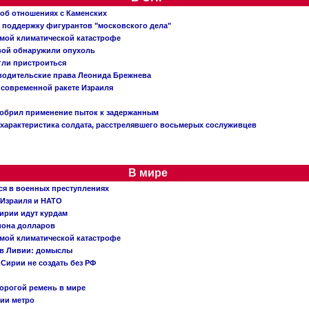
 об отношениях с Каменских
 поддержку фигурантов "московского дела"
емой климатической катастрофе
вой обнаружили опухоль
огли пристроиться
 водительские права Леонида Брежнева
 современной ракете Израиля
добрил применение пыток к задержанным
характеристика солдата, расстрелявшего восьмерых сослуживцев
В мире
ся в военных преступлениях
 Израиля и НАТО
ирии идут курдам
иона долларов
емой климатической катастрофе
 в Ливии: домыслы
Сирии не создать без РФ
орогой ремень в мире
ции метро