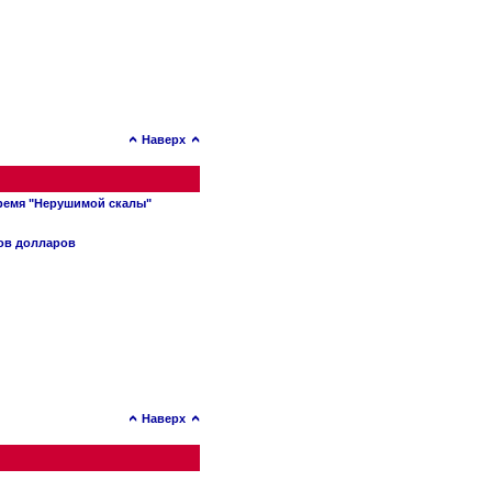
Наверх
время "Нерушимой скалы"
нов долларов
Наверх