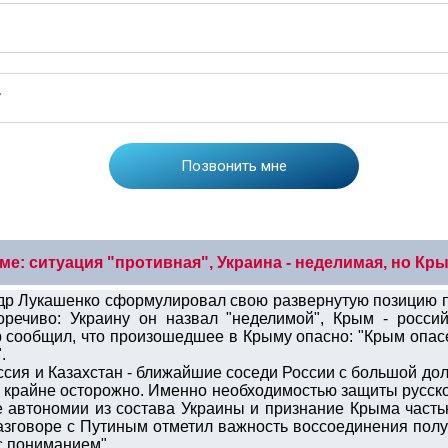
е: ситуация "противная", Украина - неделимая, но Кры
др Лукашенко сформулировал свою развернутую позицию 
речиво: Украину он назвал "неделимой", Крым - россий
р сообщил, что произошедшее в Крыму опасно: "Крым опасе
.
сия и Казахстан - ближайшие соседи России с большой до
а крайне осторожно. Именно необходимостью защиты русск
автономии из состава Украины и признание Крыма часть
зговоре с Путиным отметил важность воссоединения полуо
с пониманием".