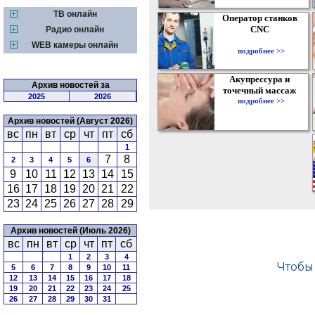
ТВ онлайн
Оператор станков
CNC
Радио онлайн
WEB камеры онлайн
подробнее >>
Акупрессура и
Архив новостей за
точечный массаж
2025
2026
подробнее >>
Архив новостей (Август 2026)
вс
пн
вт
ср
чт
пт
сб
1
7
8
2
3
4
5
6
9
10
11
12
13
14
15
16
17
18
19
20
21
22
23
24
25
26
27
28
29
Архив новостей (Июль 2026)
вс
пн
вт
ср
чт
пт
сб
1
2
3
4
5
6
7
8
9
10
11
12
13
14
15
16
17
18
19
20
21
22
23
24
25
26
27
28
29
30
31