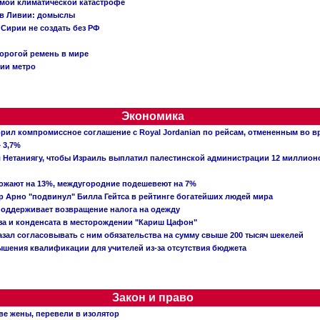
емой климатической катастрофе
 в Ливии: домыслы
Сирии не создать без РФ
орогой ремень в мире
ции метро
Экономика
рил компромиссное соглашение с Royal Jordanian по рейсам, отмененным во 
 3,7%
ал Нетаниягу, чтобы Израиль выплатил палестинской администрации 12 миллио
рожают на 13%, междугородние подешевеют на 7%
 Арно "подвинул" Билла Гейтса в рейтинге богатейших людей мира
поддерживает возвращение налога на одежду
аза и конденсата в месторождении "Кариш Цафон"
зал согласовывать с ним обязательства на сумму свыше 200 тысяч шекелей
шения квалификации для учителей из-за отсутствия бюджета
Закон и право
ве жены, перевели в изолятор