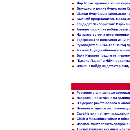
Яир Голан: правые - это не евре
Выходного дня не будет: план 
Шакед: буду баллотироваться н
Бывший представитель ЦАХАЛа: 
Кандидат Лейбористов: Израиль 
Алович просил не публиковать с
Началась встреча переговорных
Задержаны 45 нелегалов из 12 с
Руководитель ШАБАКа: за год п
Жителя Ашдода обвиняют в попы
Банк Израиля предлагает переве
"Кахоль Лаван" и НДИ продолж
Охана: я пойду на детектор лжи,
Россияне стали меньше вороват
Напряженное затишье на границ
В Сдероте ракета попала в жило
Нетаниягу: пресса растоптала д
Сара Нетаниягу: меня раздавили
СМИ: в Мозамбике убили и обез
Израиль хочет связать вопрос 
Тысяча критических дней, или Б