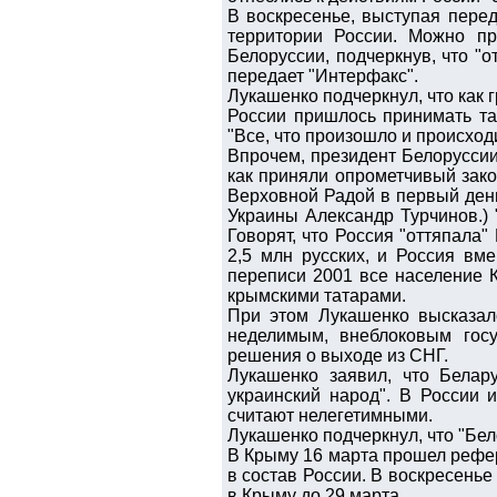
В воскресенье, выступая перед
территории России. Можно пр
Белоруссии, подчеркнув, что "о
передает "Интерфакс".
Лукашенко подчеркнул, что как 
России пришлось принимать так
"Все, что произошло и происходи
Впрочем, президент Белоруссии 
как приняли опрометчивый зако
Верховной Радой в первый день
Украины Александр Турчинов.) 
Говорят, что Россия "оттяпала"
2,5 млн русских, и Россия вм
переписи 2001 все население К
крымскими татарами.
При этом Лукашенко высказал
неделимым, внеблоковым госу
решения о выходе из СНГ.
Лукашенко заявил, что Белар
украинский народ". В России 
считают нелегетимными.
Лукашенко подчеркнул, что "Бел
В Крыму 16 марта прошел рефе
в состав России. В воскресень
в Крыму до 29 марта.