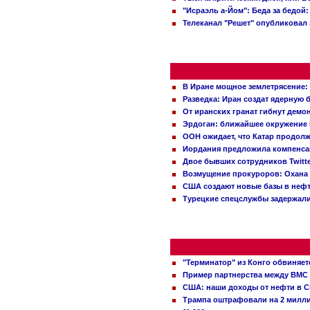
"Исраэль а-Йом": Беда за бедой
Телеканал "Решет" опубликовал 
В Иране мощное землетрясение:
Разведка: Иран создат ядерную 
От иранских гранат гибнут демо
Эрдоган: ближайшее окружение 
ООН ожидает, что Катар продол
Иордания предложила компенс
Двое бывших сотрудников Twitt
Возмущение прокуроров: Охана 
США создают новые базы в неф
Турецкие спецслужбы задержали
"Терминатор" из Конго обвиняет
Пример партнерства между ВМС
США: наши доходы от нефти в С
Трампа оштрафовали на 2 милл