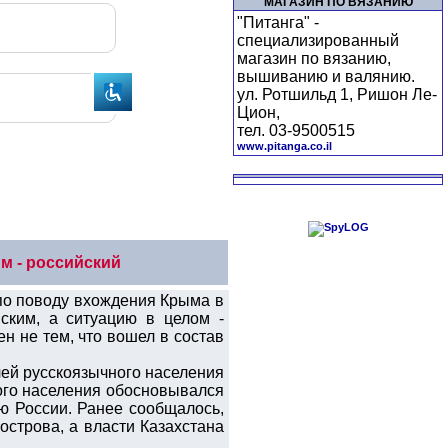
МАГАЗИН ПО ВЯЗАНИЮ
"Питанга" -
специализированный
магазин по вязанию,
вышиванию и валянию.
ул. Ротшильд 1, Ришон Ле-
Цион,
тел. 03-9500515
www.pitanga.co.il
м - российский
по поводу вхождения Крыма в
ским, а ситуацию в целом -
н не тем, что вошел в состав
лей русскоязычного населения
ого населения обосновывался
ю России. Ранее сообщалось,
строва, а власти Казахстана