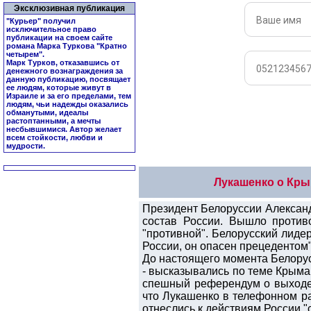
Эксклюзивная публикация
"Курьер" получил
исключительное право
публикации на своем сайте
романа Марка Туркова "
Кратно
четырем
".
Марк Турков, отказавшись от
денежного вознаграждения за
данную публикацию, посвящает
ее людям, которые живут в
Израиле и за его пределами, тем
людям, чьи надежды оказались
обманутыми, идеалы
растоптанными, а мечты
несбывшимися. Автор желает
всем стойкости, любви и
мудрости.
Лукашенко о Крым
Президент Белоруссии Алексан
состав России. Вышло противо
"противной". Белорусский лиде
России, он опасен прецедентом"
До настоящего момента Белорус
- высказывались по теме Крым
спешный референдум о выходе 
что Лукашенко в телефонном ра
отнеслись к действиям России "