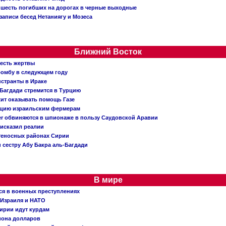
: шесть погибших на дорогах в черные выходные
записи бесед Нетаниягу и Мозеса
Ближний Восток
 есть жертвы
бомбу в следующем году
нстранты в Ираке
Багдади стремится в Турцию
жит оказывать помощь Газе
ацию израильским фермерам
er обвиняются в шпионаже в пользу Саудовской Аравии
исказил реалии
теносных районах Сирии
 сестру Абу Бакра аль-Багдади
В мире
ся в военных преступлениях
 Израиля и НАТО
ирии идут курдам
иона долларов