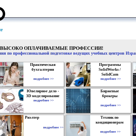
ВЫСОКО ОПЛАЧИВАЕМЫЕ ПРОФЕССИИ!
ия по профессиональной подготовке ведущих учебных центров Изр
Практическая
Программы
бухгалтерия
SolidWorks /
SolidCam
подробнее >>
подробнее >>
Ювелирное дело -
Биржевые
3D моделирование
брокеры
подробнее >>
подробнее >>
Риэлтер
Техник по
кондиционерам
подробнее >>
подробнее >>