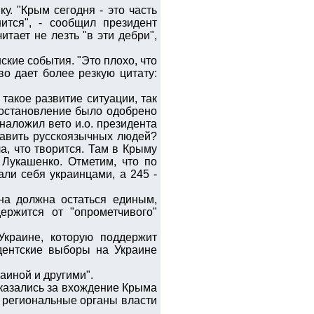
у. "Крым сегодня - это часть
ится", - сообщил президент
итает не лезть "в эти дебри",
кие события. "Это плохо, что
во дает более резкую цитату:
такое развитие ситуации, так
(Постановление было одобрено
наложил вето и.о. президента
давить русскоязычных людей?
ла, что творится. Там в Крыму
 Лукашенко. Отметим, что по
али себя украинцами, а 245 -
на должна остаться единым,
ержится от "опрометчивого"
Украине, которую поддержит
дентские выборы на Украине
аиной и другими".
казались за вхождение Крыма
 региональные органы власти