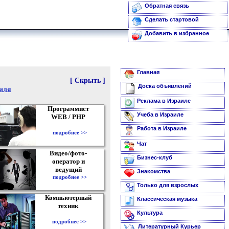
Обратная связь
Сделать стартовой
Добавить в избранное
Главная
[ Скрыть ]
Доска объявлений
аиля
Реклама в Израиле
Программист
Учеба в Израиле
WEB / PHP
Работа в Израиле
подробнее >>
Чат
Видео/фото-
Бизнес-клуб
оператор и
ведущий
Знакомства
подробнее >>
Только для взрослых
Компьютерный
Классическая музыка
техник
Культура
подробнее >>
Литературный Курьер