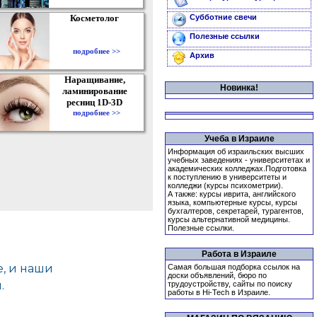
Косметолог
Субботние свечи
Полезные ссылки
подробнее >>
Архив
Наращивание,
Новинка!
ламинирование
ресниц 1D-3D
подробнее >>
Учеба в Израиле
Информация об израильских высших
учебных заведениях - университетах и
академических колледжах.Подготовка
к поступлению в университеты и
колледжи (курсы психометрии).
А также: курсы иврита, английского
языка, компьютерные курсы, курсы
бухгалтеров, секретарей, турагентов,
курсы альтернативной медицины.
Полезные ссылки.
Работа в Израиле
Самая большая подборка ссылок на
доски объявлений, бюро по
трудоустройству, сайты по поиску
работы в Hi-Tech в Израиле.