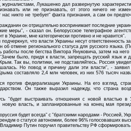
 журналистами, Лукашенко дал развернутую характеристик
изнавать или не признавать, от этого ничего не измен
т нас никто не требует" факта признания, а сам он предпоч
гражданин он отрицательно воспринимает последние украинс
ие меры", - сказал он. Белорусское телеграфное агентст
т в Украине, мне категорически противно и не нравится".
подчеркнул, что власти Украины несут ответственность за 
н об отмене регионального статуса для русского языка. 
 работы после бегства Виктора Януковича, затем на него 
"Зачем было, придя к власти, запрещать русский язык и 
 Крым. Так вы, политики, не подставляйтесь. Россия увиде
ешалась. Но повод и причину дали эти власти", - заявил
рыма составляло 2,4 млн человек, из них 576 тысяч назв
ся против федерализации Украины. На его взгляд, стра
дарством. Он также выразил надежду, что страна возд
усь "будет выстраивать отношения с новой властью в 
и новую власть, и запланированные на конец мая прези
оруссия будет всегда" с "братскими народами - Россией, Укр
рендум о статусе автономии, более 96% голосовавших выс
е Владимир Путин поручил правительству РФ сформировать