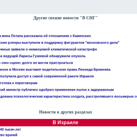
Другие свежие новости "В СНГ"
 жена Потапа рассказала об отношениях с Каменских
ские рэперы выступили в поддержку фигурантов "московского дела"
 ученых заявили о неминуемой климатической катастрофе
ри ведущей Ларисы Гузеевой обнаружили опухоль
 секс-сцене: долго не могли пристроиться
ционе в Москве выставят водительские права Леонида Брежнева
 получила доступ к самой современной ракете Израиля
 готова к переговорам
кий министр публично одобрил применение пыток к задержанным
дована психологическая характеристика солдата, расстрелявшего восьмерых 
Новости в других разделах
В Израиле
40 тысяч лет
тво врачей