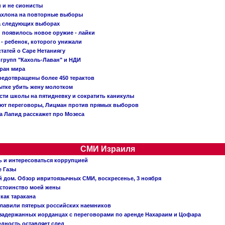
и и не сионисты
Кахлона на повторные выборы
а следующих выборах
появилось новое оружие - лайки
- ребенок, которого унижали
татей о Саре Нетаниягу
 групп "Кахоль-Лаван" и НДИ
тран мира
редотвращены более 450 терактов
тке убить жену молотком
сти школы на пятидневку и сократить каникулы
ают переговоры, Лицман против прямых выборов
 а Лапид расскажет про Мозеса
СМИ Израиля
ь и интересоваться коррупцией
е Газы
й дом. Обзор ивритоязычных СМИ, воскресенье, 3 ноября
остоинство моей жены
 как таракана
главили пятерых российских наемников
о задержанных иорданцах с переговорами по аренде Нахараим и Цофара
едность оставляет след