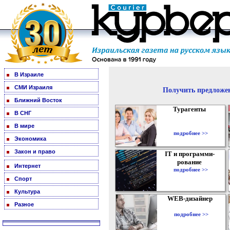
В Израиле
СМИ Израиля
Получить предложен
Ближний Восток
Турагенты
В СНГ
В мире
подробнее >>
Экономика
Закон и право
IT и программи-
рование
Интернет
подробнее >>
Спорт
Культура
WEB-дизайнер
Разное
подробнее >>