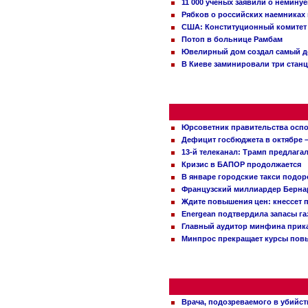
11 000 ученых заявили о немину
Рябков о российских наемниках
США: Конституционный комитет 
Потоп в больнице Рамбам
Ювелирный дом создал самый д
В Киеве заминировали три стан
Юрсоветник правительства оспо
Дефицит госбюджета в октябре –
13-й телеканал: Трамп предлаг
Кризис в БАПОР продолжается
В январе городские такси подо
Французский миллиардер Бернар
Ждите повышения цен: кнессет 
Energean подтвердила запасы г
Главный аудитор минфина прика
Минпрос прекращает курсы повы
Врача, подозреваемого в убийст