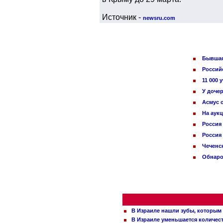
Источник -
newsru.com
Бывшая
Россий
11 000
У доче
Асмус о
На аук
Россия
Россия
Чеченс
Обнаро
В Израиле нашли зубы, которым 
В Израиле уменьшается количес