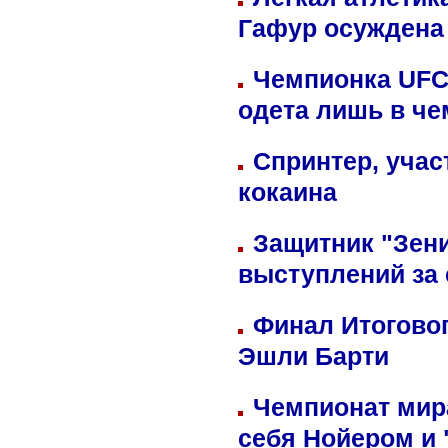
Гафур осуждена 
Чемпионка UFC
одета лишь в че
Спринтер, учас
кокаина
Защитник "Зен
выступлений за
Финал Итоговог
Эшли Барти
Чемпионат мир
себя Нойером и 