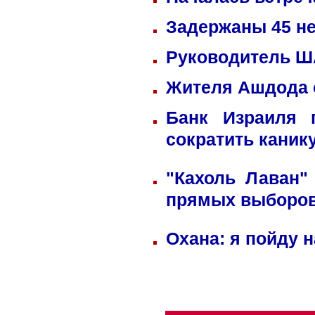
Задержаны 45 не
Руководитель ША
Жителя Ашдода 
Банк Израиля 
сократить каник
"Кахоль Лаван"
прямых выборо
Охана: я пойду 