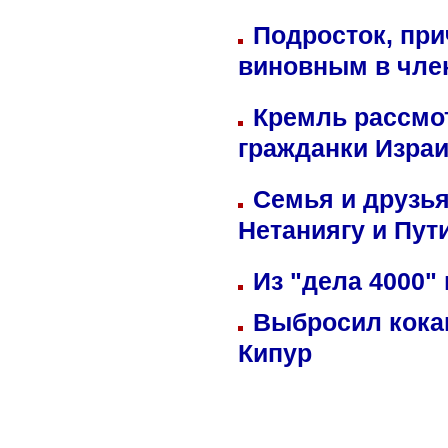
Подросток, при
виновным в член
Кремль рассмо
гражданки Изра
Семья и друзь
Нетаниягу и Пут
Из "дела 4000"
Выбросил кока
Кипур