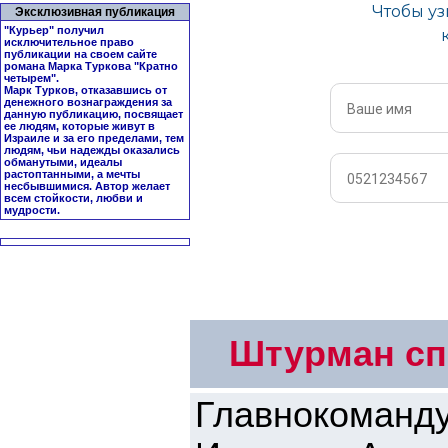
Эксклюзивная публикация
"Курьер" получил
исключительное право
публикации на своем сайте
романа Марка Туркова "
Кратно
четырем
".
Марк Турков, отказавшись от
денежного вознаграждения за
данную публикацию, посвящает
ее людям, которые живут в
Израиле и за его пределами, тем
людям, чьи надежды оказались
обманутыми, идеалы
растоптанными, а мечты
несбывшимися. Автор желает
всем стойкости, любви и
мудрости.
Штурман сп
Главнокоман