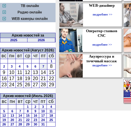
WEB-дизайнер
ТВ онлайн
Радио онлайн
подробнее >>
WEB камеры онлайн
Оператор станков
Архив новостей за
CNC
2025
2026
подробнее >>
Архив новостей (Август 2026)
вс
пн
вт
ср
чт
пт
сб
Акупрессура и
точечный массаж
1
подробнее >>
8
2
3
4
5
6
7
9
10
11
12
13
14
15
16
17
18
19
20
21
22
23
24
25
26
27
28
29
Архив новостей (Июль 2026)
вс
пн
вт
ср
чт
пт
сб
1
2
3
4
5
6
7
8
9
10
11
12
13
14
15
16
17
18
19
20
21
22
23
24
25
26
27
28
29
30
31