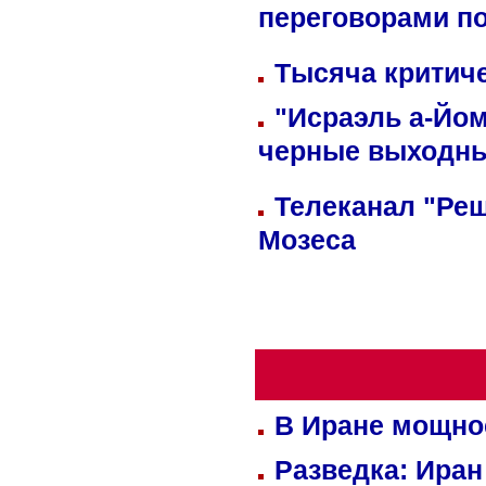
переговорами п
Тысяча критиче
"Исраэль а-Йом
черные выходн
Телеканал "Реш
Мозеса
В Иране мощно
Разведка: Иран