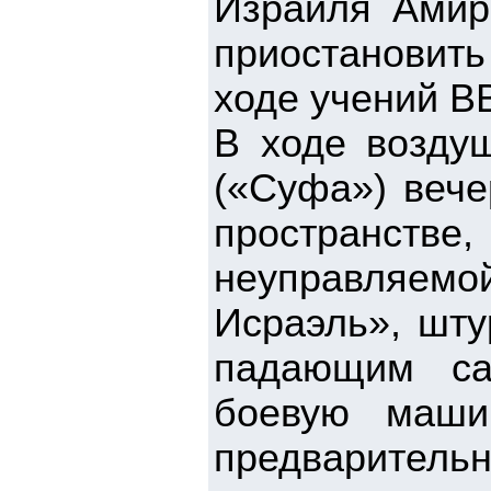
Израиля Амир
приостановить
ходе учений В
В ходе возду
(«Суфа») вече
пространстве
неуправляемо
Исраэль», шту
падающим са
боевую маши
предварител