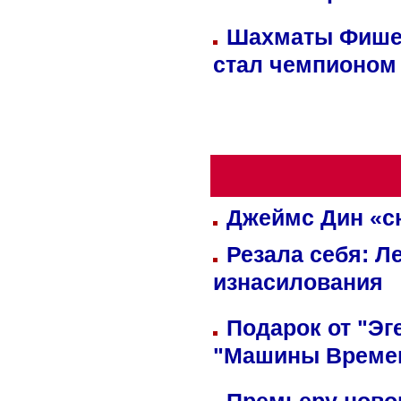
Шахматы Фишер
стал чемпионом
Джеймс Дин «сн
Резала себя: Л
изнасилования
Подарок от "Эг
"Машины Време