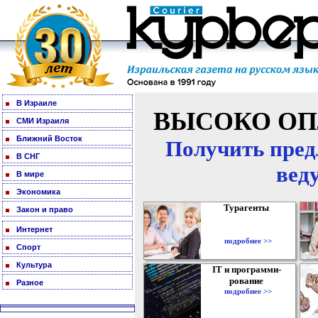
В Израиле
ВЫСОКО ОП
СМИ Израиля
Ближний Восток
Получить пред
В СНГ
вед
В мире
Экономика
Турагенты
Закон и право
Интернет
подробнее >>
Спорт
Культура
IT и программи-
рование
Разное
подробнее >>