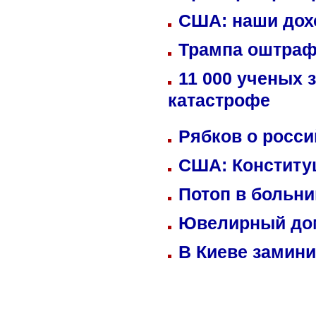
США: наши дох
Трампа оштраф
11 000 ученых 
катастрофе
Рябков о росс
США: Конститу
Потоп в больн
Ювелирный дом
В Киеве замини