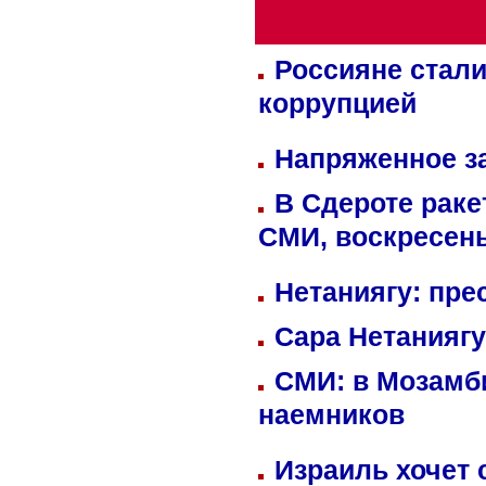
Россияне стали
коррупцией
Напряженное за
В Сдероте раке
СМИ, воскресень
Нетаниягу: пре
Сара Нетаниягу
СМИ: в Мозамби
наемников
Израиль хочет 