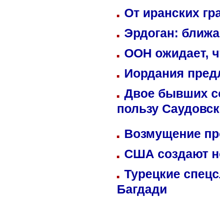
От иранских гр
Эрдоган: ближ
ООН ожидает, ч
Иордания пред
Двое бывших со
пользу Саудовс
Возмущение пр
США создают н
Турецкие спецс
Багдади