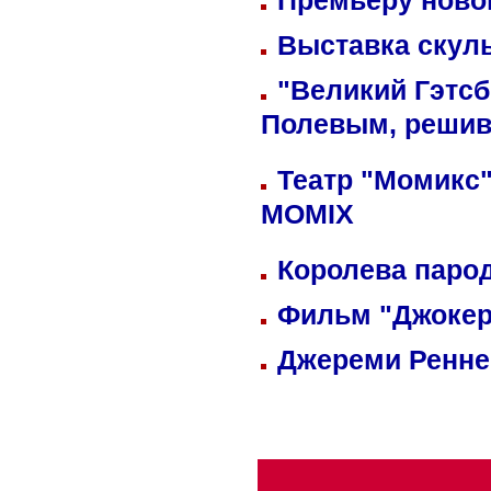
Премьеру новог
Выставка скуль
"Великий Гэтсб
Полевым, решив
Театр "Момикс"
MOMIX
Королева парод
Фильм "Джокер
Джереми Реннер