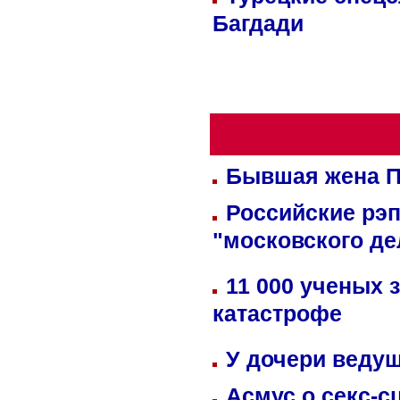
Багдади
Бывшая жена П
Российские рэ
"московского де
11 000 ученых 
катастрофе
У дочери веду
Асмус о секс-с