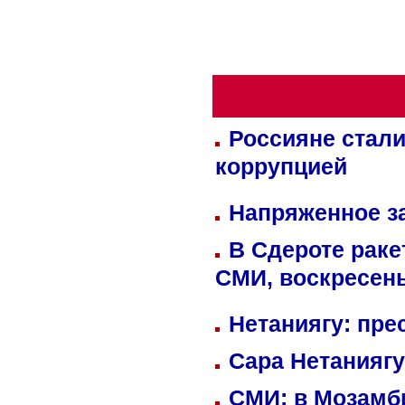
Россияне стали
коррупцией
Напряженное за
В Сдероте раке
СМИ, воскресень
Нетаниягу: пре
Сара Нетаниягу
СМИ: в Мозамби