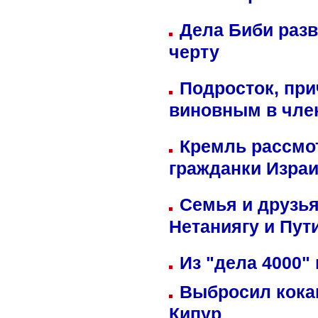
Дела Биби разв
черту
Подросток, при
виновным в член
Кремль рассмо
гражданки Изра
Семья и друзь
Нетаниягу и Пут
Из "дела 4000"
Выбросил кока