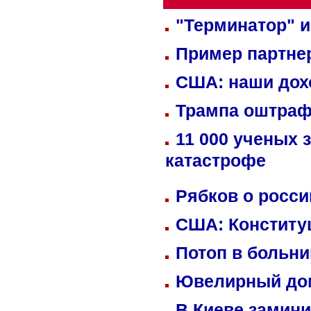
"Терминатор" и
Пример партне
США: наши дох
Трампа оштраф
11 000 ученых 
катастрофе
Рябков о росс
США: Конститу
Потоп в больн
Ювелирный дом
В Киеве замини