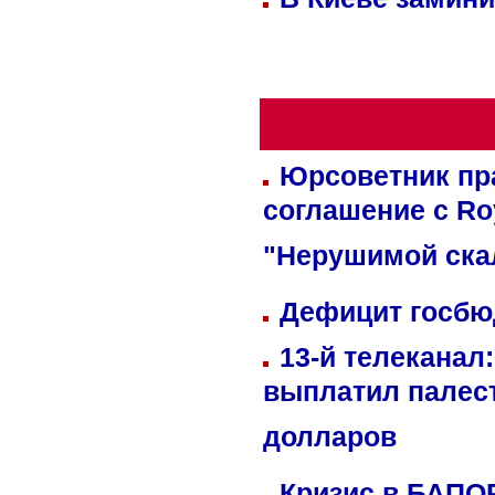
Юрсоветник пр
соглашение с Ro
"Нерушимой ска
Дефицит госбюд
13-й телеканал
выплатил палес
долларов
Кризис в БАПО