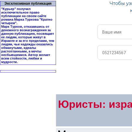
Эксклюзивная публикация
"Курьер" получил
исключительное право
публикации на своем сайте
романа Марка Туркова "
Кратно
четырем
".
Марк Турков, отказавшись от
денежного вознаграждения за
данную публикацию, посвящает
ее людям, которые живут в
Израиле и за его пределами, тем
людям, чьи надежды оказались
обманутыми, идеалы
растоптанными, а мечты
несбывшимися. Автор желает
всем стойкости, любви и
мудрости.
Юристы: изра