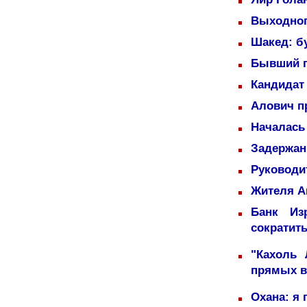
Выходног
Шакед: б
Бывший п
Кандидат 
Алович пр
Началась
Задержаны
Руководи
Жителя А
Банк Из
сократит
"Кахоль
прямых 
Охана: я 