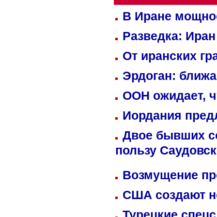
В Иране мощно
Разведка: Иран
От иранских гр
Эрдоган: ближ
ООН ожидает, ч
Иордания пред
Двое бывших со
пользу Саудовс
Возмущение пр
США создают н
Турецкие спецс