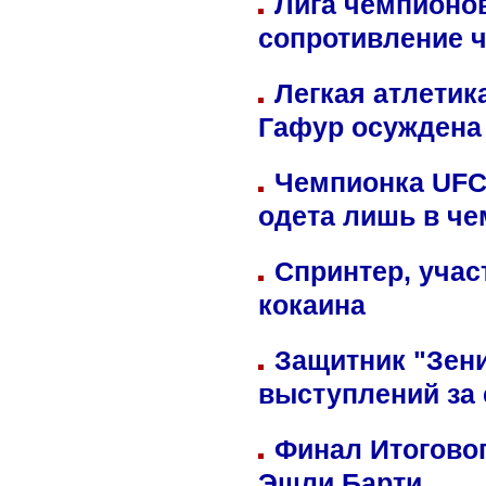
Лига чемпионов
сопротивление 
Легкая атлетик
Гафур осуждена 
Чемпионка UFC
одета лишь в че
Спринтер, учас
кокаина
Защитник "Зен
выступлений за
Финал Итоговог