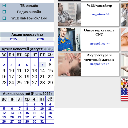
WEB-дизайнер
ТВ онлайн
Радио онлайн
подробнее >>
WEB камеры онлайн
Оператор станков
Архив новостей за
CNC
2025
2026
подробнее >>
Архив новостей (Август 2026)
вс
пн
вт
ср
чт
пт
сб
Акупрессура и
точечный массаж
1
подробнее >>
8
2
3
4
5
6
7
9
10
11
12
13
14
15
16
17
18
19
20
21
22
23
24
25
26
27
28
29
Архив новостей (Июль 2026)
вс
пн
вт
ср
чт
пт
сб
1
2
3
4
5
6
7
8
9
10
11
12
13
14
15
16
17
18
19
20
21
22
23
24
25
26
27
28
29
30
31