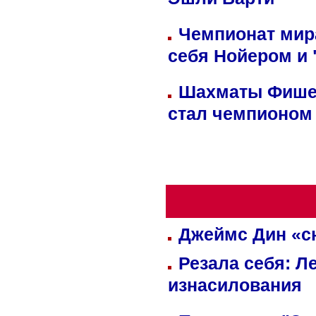
Эшли Барти
Чемпионат мир
себя Нойером и 
Шахматы Фишер
стал чемпионом
Джеймс Дин «сн
Резала себя: Л
изнасилования