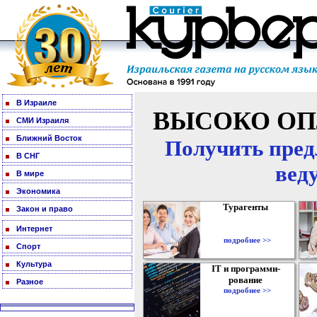
В Израиле
ВЫСОКО ОП
СМИ Израиля
Ближний Восток
Получить пред
В СНГ
вед
В мире
Экономика
Турагенты
Закон и право
Интернет
подробнее >>
Спорт
Культура
IT и программи-
рование
Разное
подробнее >>