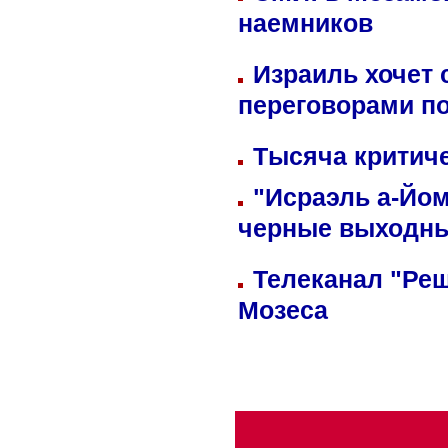
наемников
Израиль хочет 
переговорами п
Тысяча критиче
"Исраэль а-Йом
черные выходн
Телеканал "Реш
Мозеса