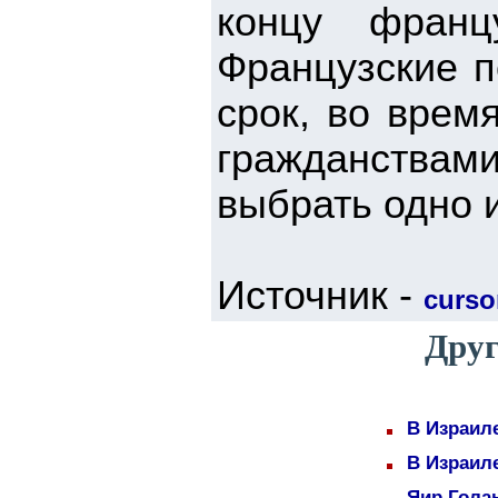
концу франц
Французские п
срок, во врем
гражданства
выбрать одно 
Источник -
cursor
Друг
В Израил
В Израил
Яир Голан