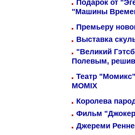
Подарок от "Эг
"Машины Време
Премьеру новог
Выставка скуль
"Великий Гэтсб
Полевым, решив
Театр "Момикс"
MOMIX
Королева парод
Фильм "Джокер
Джереми Реннер