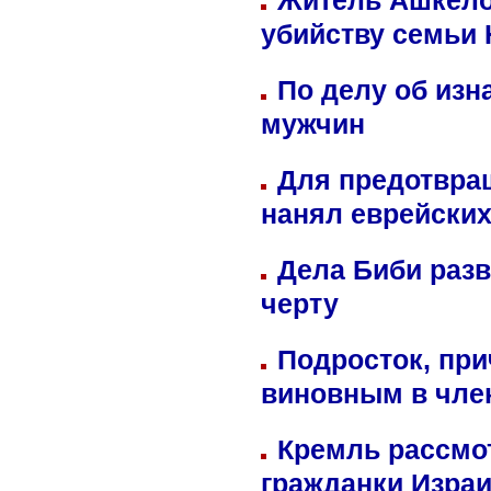
Житель Ашкелон
убийству семьи 
По делу об изн
мужчин
Для предотвра
нанял еврейских
Дела Биби разв
черту
Подросток, при
виновным в член
Кремль рассмо