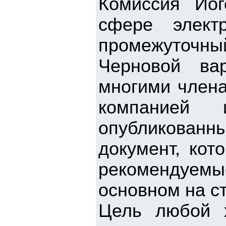
Комиссия Йо
сфере элект
промежуточный
Черновой ва
многими члена
компанией 
опубликованны
документ, кот
рекомендуем
основном на с
Цель любой 