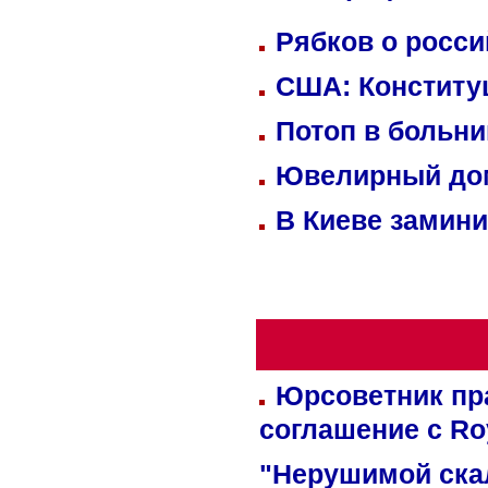
Рябков о росс
США: Конститу
Потоп в больн
Ювелирный дом
В Киеве замини
Юрсоветник пр
соглашение с Ro
"Нерушимой ска