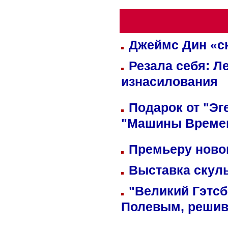
Джеймс Дин «сн
Резала себя: Л
изнасилования
Подарок от "Эг
"Машины Време
Премьеру новог
Выставка скуль
"Великий Гэтсб
Полевым, решив