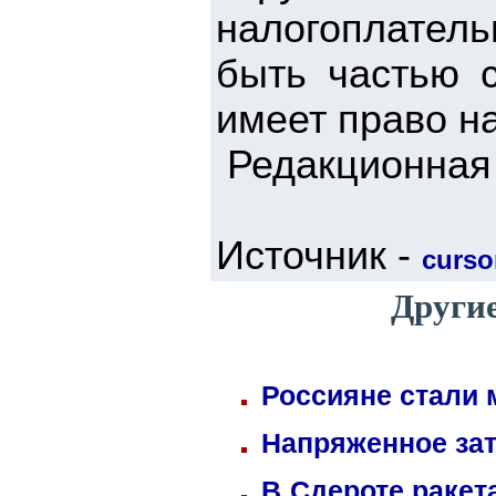
налогоплател
быть частью 
имеет право н
Редакционная 
Источник -
cursor
Други
Россияне стали 
Напряженное зат
В Сдероте ракет