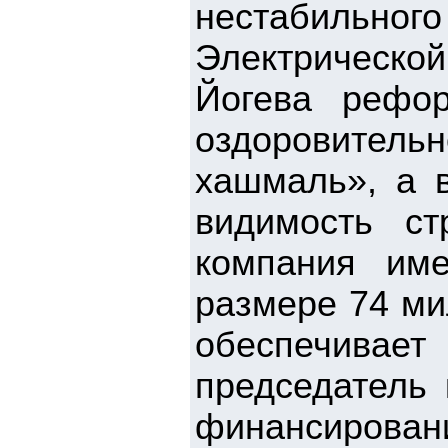
нестабиль
Электрическо
Йогева рефо
оздоровител
хашмаль», а 
видимость ст
компания име
размере 74 ми
обеспечивает
председатель 
финансирован