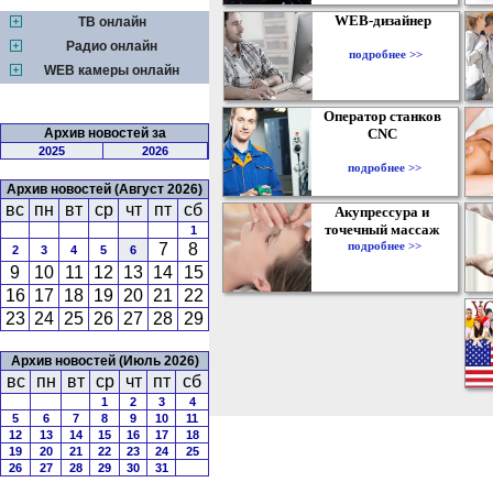
WEB-дизайнер
ТВ онлайн
Радио онлайн
подробнее >>
WEB камеры онлайн
Оператор станков
Архив новостей за
CNC
2025
2026
подробнее >>
Архив новостей (Август 2026)
вс
пн
вт
ср
чт
пт
сб
Акупрессура и
точечный массаж
1
подробнее >>
7
8
2
3
4
5
6
9
10
11
12
13
14
15
16
17
18
19
20
21
22
23
24
25
26
27
28
29
Архив новостей (Июль 2026)
вс
пн
вт
ср
чт
пт
сб
1
2
3
4
5
6
7
8
9
10
11
12
13
14
15
16
17
18
19
20
21
22
23
24
25
26
27
28
29
30
31