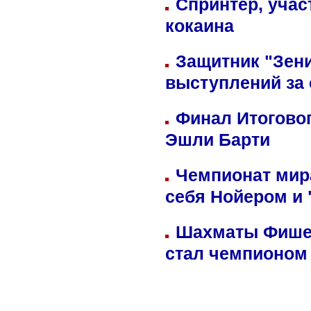
Спринтер, учас
кокаина
Защитник "Зен
выступлений за
Финал Итоговог
Эшли Барти
Чемпионат мир
себя Нойером и 
Шахматы Фишер
стал чемпионом