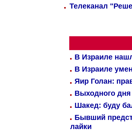
Телеканал "Реше
В Израиле нашл
В Израиле уме
Яир Голан: пра
Выходного дня 
Шакед: буду б
Бывший предст
лайки