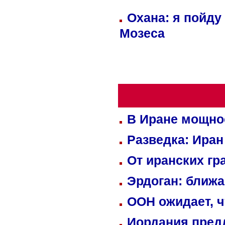
Охана: я пойду
Мозеса
В Иране мощно
Разведка: Иран
От иранских гр
Эрдоган: ближ
ООН ожидает, ч
Иордания пред