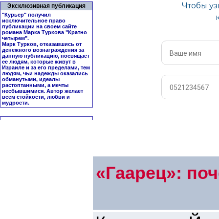
Эксклюзивная публикация
"Курьер" получил
исключительное право
публикации на своем сайте
романа Марка Туркова "
Кратно
четырем
".
Марк Турков, отказавшись от
денежного вознаграждения за
данную публикацию, посвящает
ее людям, которые живут в
Израиле и за его пределами, тем
людям, чьи надежды оказались
обманутыми, идеалы
растоптанными, а мечты
несбывшимися. Автор желает
всем стойкости, любви и
мудрости.
«Гаарец»: поч