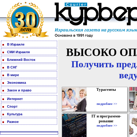
В Израиле
ВЫСОКО ОП
СМИ Израиля
Ближний Восток
Получить пред
В СНГ
вед
В мире
Экономика
Турагенты
Закон и право
Интернет
подробнее >>
Спорт
Культура
IT и программи-
рование
Разное
подробнее >>