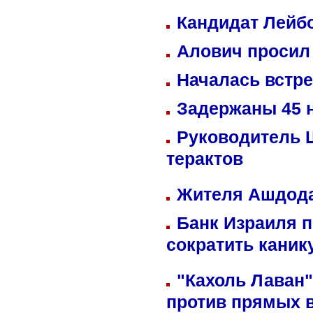
Кандидат Лейбо
Алович просил 
Началась встре
Задержаны 45 н
Руководитель 
терактов
Жителя Ашдода
Банк Израиля п
сократить кани
"Кахоль Лаван
против прямых 