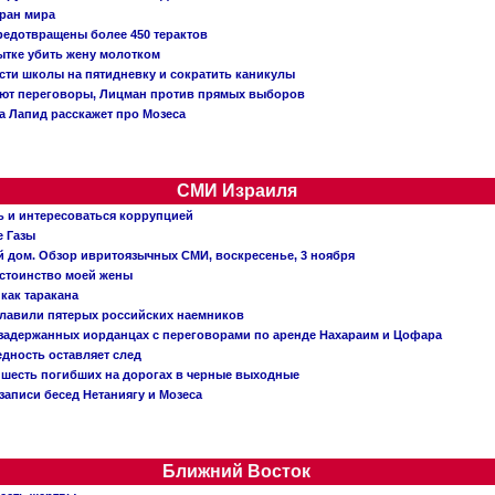
тран мира
редотвращены более 450 терактов
тке убить жену молотком
сти школы на пятидневку и сократить каникулы
ают переговоры, Лицман против прямых выборов
 а Лапид расскажет про Мозеса
СМИ Израиля
ь и интересоваться коррупцией
е Газы
й дом. Обзор ивритоязычных СМИ, воскресенье, 3 ноября
остоинство моей жены
 как таракана
главили пятерых российских наемников
о задержанных иорданцах с переговорами по аренде Нахараим и Цофара
едность оставляет след
: шесть погибших на дорогах в черные выходные
записи бесед Нетаниягу и Мозеса
Ближний Восток