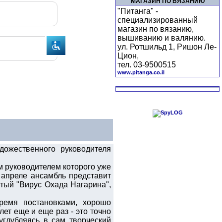
МАГАЗИН ПО ВЯЗАНИЮ
"Питанга" -
специализированный
магазин по вязанию,
вышиванию и валянию.
ул. Ротшильд 1, Ришон Ле-
Цион,
тел. 03-9500515
www.pitanga.co.il
дожественного руководителя
 руководителем которого уже
 апреле ансамбль представит
итый "Вирус Охада Нагарина",
ремя постановками, хорошо
т еще и еще раз - это точно
 углубляясь в сам творческий