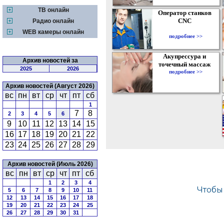
ТВ онлайн
Оператор станков
CNC
Радио онлайн
WEB камеры онлайн
подробнее >>
Акупрессура и
Архив новостей за
точечный массаж
2025
2026
подробнее >>
Архив новостей (Август 2026)
вс
пн
вт
ср
чт
пт
сб
1
7
8
2
3
4
5
6
9
10
11
12
13
14
15
16
17
18
19
20
21
22
23
24
25
26
27
28
29
Архив новостей (Июль 2026)
вс
пн
вт
ср
чт
пт
сб
1
2
3
4
5
6
7
8
9
10
11
12
13
14
15
16
17
18
19
20
21
22
23
24
25
26
27
28
29
30
31