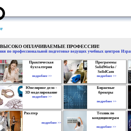
ВЫСОКО ОПЛАЧИВАЕМЫЕ ПРОФЕССИИ!
ия по профессиональной подготовке ведущих учебных центров Изр
Практическая
Программы
бухгалтерия
SolidWorks /
SolidCam
подробнее >>
подробнее >>
Ювелирное дело -
Биржевые
3D моделирование
брокеры
подробнее >>
подробнее >>
Риэлтер
Техник по
кондиционерам
подробнее >>
подробнее >>