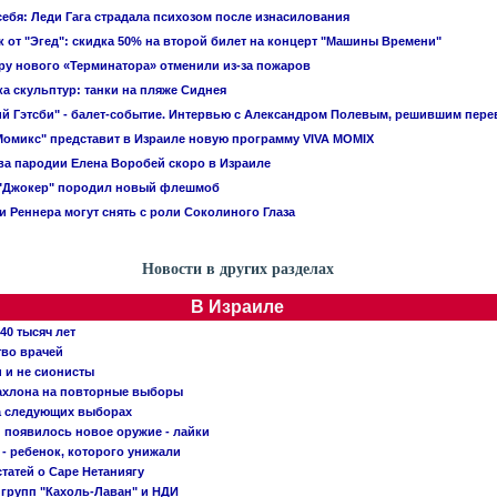
себя: Леди Гага страдала психозом после изнасилования
 от "Эгед": скидка 50% на второй билет на концерт "Машины Времени"
у нового «Терминатора» отменили из-за пожаров
а скульптур: танки на пляже Сиднея
й Гэтсби" - балет-событие. Интервью с Александром Полевым, решившим пере
Момикс" представит в Израиле новую программу VIVA MOMIX
а пародии Елена Воробей скоро в Израиле
"Джокер" породил новый флешмоб
 Реннера могут снять с роли Соколиного Глаза
Новости в других разделах
В Израиле
40 тысяч лет
тво врачей
и и не сионисты
Кахлона на повторные выборы
а следующих выборах
появилось новое оружие - лайки
- ребенок, которого унижали
татей о Саре Нетаниягу
 групп "Кахоль-Лаван" и НДИ