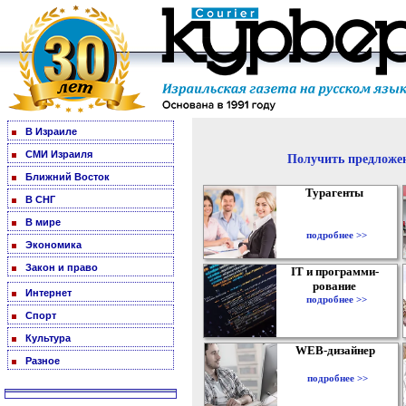
В Израиле
СМИ Израиля
Получить предложен
Ближний Восток
Турагенты
В СНГ
В мире
подробнее >>
Экономика
Закон и право
IT и программи-
рование
Интернет
подробнее >>
Спорт
Культура
WEB-дизайнер
Разное
подробнее >>