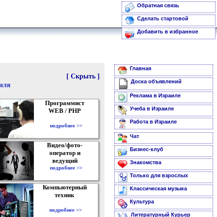
Обратная связь
Сделать стартовой
Добавить в избранное
Главная
[ Скрыть ]
Доска объявлений
аиля
Реклама в Израиле
Программист
Учеба в Израиле
WEB / PHP
Работа в Израиле
подробнее >>
Чат
Видео/фото-
Бизнес-клуб
оператор и
ведущий
Знакомства
подробнее >>
Только для взрослых
Компьютерный
Классическая музыка
техник
Культура
подробнее >>
Литературный Курьер