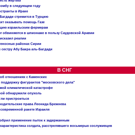
 есть жертвы
бомбу в следующем году
нстранты в Ираке
Багдади стремится в Турцию
жит оказывать помощь Газе
ацию израильским фермерам
er обвиняются в шпионаже в пользу Саудовской Аравии
исказил реалии
теносных районах Сирии
 сестру Абу Бакра аль-Багдади
В СНГ
 об отношениях с Каменских
 поддержку фигурантов "московского дела"
емой климатической катастрофе
вой обнаружили опухоль
огли пристроиться
 водительские права Леонида Брежнева
 современной ракете Израиля
добрил применение пыток к задержанным
характеристика солдата, расстрелявшего восьмерых сослуживцев