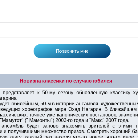
Новизна классики по случаю юбилея
 представляет к 50-му сезону обновленную классику ху
агарина
дет юбилейным, 50-м в истории ансамбля, художественным
з ведущих хореографов мира Охад Нагарин. В ближайшем
ассических, точнее уже канонических постановок: знамен
"Мамутот" (" Мамонты") 2003-го года и "Макс" 2007 года.
ансамбль будет заново знакомить зрителей с этими т
 и получившими множество призов. Смотреть хороший бале
ую книгу, каждый раз находя что-то новое, что-то иное,