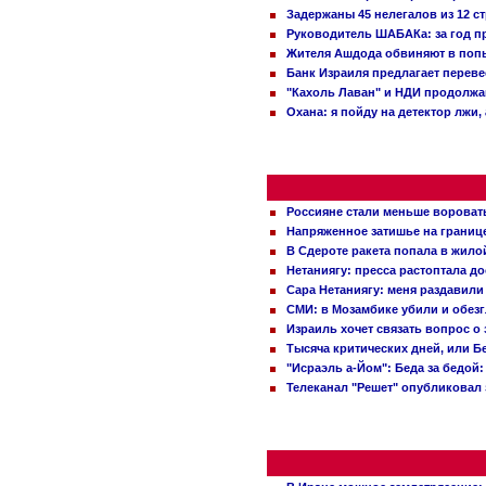
Задержаны 45 нелегалов из 12 с
Руководитель ШАБАКа: за год п
Жителя Ашдода обвиняют в попы
Банк Израиля предлагает переве
"Кахоль Лаван" и НДИ продолж
Охана: я пойду на детектор лжи,
Россияне стали меньше вороват
Напряженное затишье на границ
В Сдероте ракета попала в жило
Нетаниягу: пресса растоптала д
Сара Нетаниягу: меня раздавили
СМИ: в Мозамбике убили и обез
Израиль хочет связать вопрос 
Тысяча критических дней, или Б
"Исраэль а-Йом": Беда за бедой
Телеканал "Решет" опубликовал 