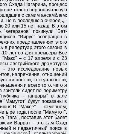
ого Охада Нагарина, процесс
ют не только первоначальную
оизошедшие с самим ансамблем;
и, не в последнюю очередь, -
 20 или 15 лет назад. В этом
 "ветеранов" покинули "Бат-
вщиков. "Вирус" возвращен в
режних представлениях этого
сь в репертуар этого сезона в
-10 лет со дня премьеры.Все
 "Макс" – с 17 апреля и с 23
есы австрийского драматурга
" - это исследование новых
ентов, напряжения, отношений
увственности, сексуальности,
еньшения и всего того, чего я
а зрители сидят по периметру
"публика – танцоры" в зале
я."Мамутот" будут показаны в
июня.В "Максе" – камерном,
четыре года после "Мамутот",
 "гага", поставив этот балет
Максим Варрат – это сам Охад
анный и педантичный поиск в
и физической каллиграфией,