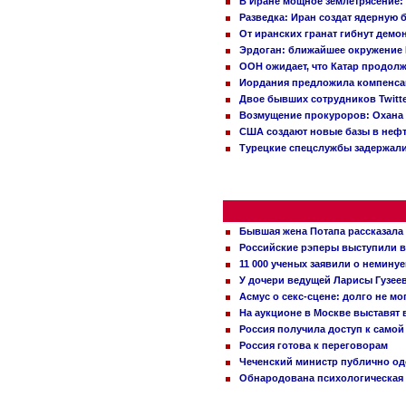
В Иране мощное землетрясение:
Разведка: Иран создат ядерную 
От иранских гранат гибнут демо
Эрдоган: ближайшее окружение 
ООН ожидает, что Катар продол
Иордания предложила компенс
Двое бывших сотрудников Twitt
Возмущение прокуроров: Охана 
США создают новые базы в неф
Турецкие спецслужбы задержали
Бывшая жена Потапа рассказала
Российские рэперы выступили в
11 000 ученых заявили о немину
У дочери ведущей Ларисы Гузее
Асмус о секс-сцене: долго не м
На аукционе в Москве выставят
Россия получила доступ к самой
Россия готова к переговорам
Чеченский министр публично о
Обнародована психологическая 