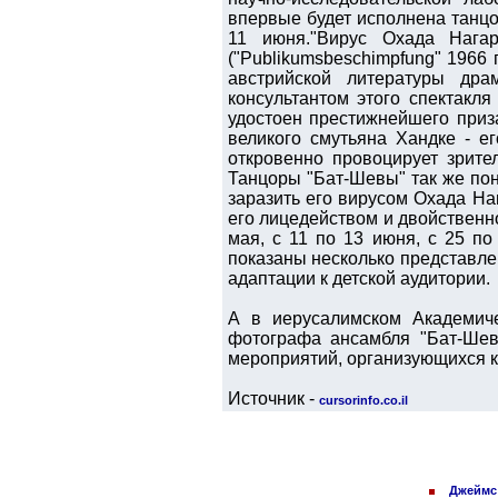
впервые будет исполнена танцо
11 июня."Вирус Охада Нага
("Publikumsbeschimpfung" 1966
австрийской литературы дра
консультантом этого спектакля
удостоен престижнейшего приза
великого смутьяна Хандке - е
откровенно провоцирует зрите
Танцоры "Бат-Шевы" так же пона
заразить его вирусом Охада Нага
его лицедейством и двойственно
мая, с 11 по 13 июня, с 25 п
показаны несколько представлен
адаптации к детской аудитории.
А в иерусалимском Академиче
фотографа ансамбля "Бат-Шев
мероприятий, организующихся к
Источник -
cursorinfo.co.il
Джеймс 