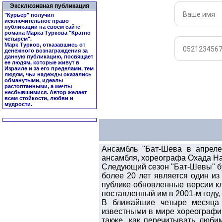
Эксклюзивная публикация
"Курьер" получил
исключительное право
публикации на своем сайте
романа Марка Туркова "
Кратно
четырем
".
Марк Турков, отказавшись от
денежного вознаграждения за
данную публикацию, посвящает
ее людям, которые живут в
Израиле и за его пределами, тем
людям, чьи надежды оказались
обманутыми, идеалы
растоптанными, а мечты
несбывшимися. Автор желает
всем стойкости, любви и
мудрости.
Ансамбль "Бат-Шева в апреле
ансамбля, хореографа Охада Н
Следующий сезон "Бат-Шевы" бу
более 20 лет является один и
публике обновленные версии кл
поставленный им в 2001-м году, 
В ближайшие четыре месяца 
известными в мире хореографии
также, как перечитывать любим