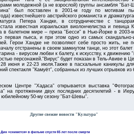
рами молодежной (а не взрослой) группы ансамбля "Бат-Ше
рина" был поставлен в 2001-м году по мотивам пье
 года) известнейшего австрийского романиста и драматург
матурга Петера Хандке, в сотрудничестве с танцор
 стала известная израильская виолончелистка и певица К
 в балетном мире – приза "Бесси" в Нью-Йорке в 2003-м 
го первая пьеса, и при этом одно из самых скандально-
лей. Герои Хандке не позволяют себе просто жить, не п
чалу отстранены в своем замкнутом танце, но этот балет 
рина - вирусом любви к балету, к искусству, к движению "г
стью персонажей."Вирус" будет показан в Тель-Авиве в Це
о 28 июня и 22-23 июля.Также в пасхальные каникулы для
ий спектакля "Камуёт", собранных из лучших отрывков из 
ском Центре "Хадаса" открывается выставка "Фотогра
а" на протяжении двух последних десятилетий - в Иеру
 юбилейному 50-му сезону "Бат-Шевы".
Другие свежие новости "Культура"
Дин «снимется» в фильме спустя 65 лет после смерти