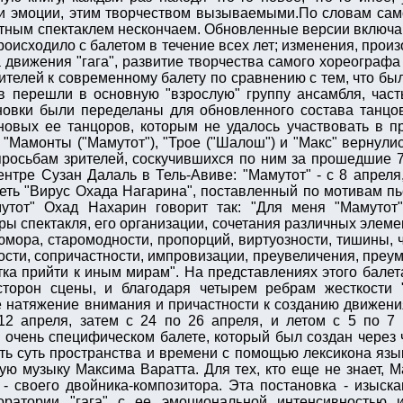
а и эмоции, этим творчеством вызываемыми.По словам сам
тным спектаклем нескончаем. Обновленные версии включа
 происходило с балетом в течение всех лет; изменения, пр
движения "гага", развитие творчества самого хореографа 
телей к современному балету по сравнению с тем, что было
в перешли в основную "взрослую" группу ансамбля, часть
ановки были переделаны для обновленного состава танцо
новых ее танцоров, которым не удалось участвовать в п
к "Мамонты ("Мамутот"), "Трое ("Шалош") и "Макс" вернули
просьбам зрителей, соскучившихся по ним за прошедшие 7
нтре Сузан Далаль в Тель-Авиве: "Мамутот" - с 8 апреля,
еть "Вирус Охада Нагарина", поставленный по мотивам пь
утот" Охад Нахарин говорит так: "Для меня "Мамутот
ры спектакля, его организации, сочетания различных элем
мора, старомодности, пропорций, виртуозности, тишины, ч
ости, сопричастности, импровизации, преувеличения, преум
ка прийти к иным мирам". На представлениях этого балет
сторон сцены, и благодаря четырем ребрам жесткости 
е натяжение внимания и причастности к созданию движени
2 апреля, затем с 24 по 26 апреля, и летом с 5 по 7 
, очень специфическом балете, который был создан через 
ь суть пространства и времени с помощью лексикона языка
ую музыку Максима Варатта. Для тех, кто еще не знает, 
 - своего двойника-композитора. Эта постановка - изыск
боратории "гага" с ее эмоциональной интенсивностью 