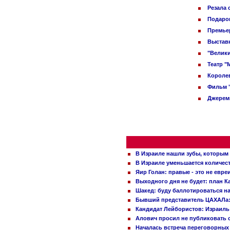
Резала 
Подарок
Премьер
Выставк
"Велики
Театр "
Королев
Фильм 
Джереми
В Израиле нашли зубы, которым 
В Израиле уменьшается количес
Яир Голан: правые - это не евре
Выходного дня не будет: план 
Шакед: буду баллотироваться н
Бывший представитель ЦАХАЛа: 
Кандидат Лейбористов: Израиль 
Алович просил не публиковать с
Началась встреча переговорных