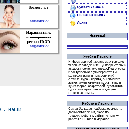
Косметолог
Субботние свечи
Полезные ссылки
подробнее >>
Архив
Наращивание,
Новинка!
ламинирование
ресниц 1D-3D
подробнее >>
Учеба в Израиле
Информация об израильских высших
учебных заведениях - университетах и
академических колледжах.Подготовка
к поступлению в университеты и
колледжи (курсы психометрии).
А также: курсы иврита, английского
языка, компьютерные курсы, курсы
бухгалтеров, секретарей, турагентов,
курсы альтернативной медицины.
Полезные ссылки.
Работа в Израиле
Самая большая подборка ссылок на
доски объявлений, бюро по
трудоустройству, сайты по поиску
работы в Hi-Tech в Израиле.