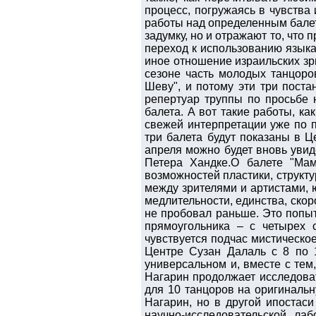
процесс, погружаясь в чувств
работы над определенным бале
задумку, но и отражают то, что
переход к использованию языка 
иное отношение израильских зри
сезоне часть молодых танцоро
Шеву", и потому эти три пост
репертуар труппы по просьбе 
балета. А вот такие работы, ка
свежей интерпретации уже по 
три балета будут показаны в Це
апреля можно будет вновь увид
Петера Хандке.О балете "Мам
возможностей пластики, структу
между зрителями и артистами, ю
медлительности, единства, скор
не пробовал раньше. Это попыт
прямоугольника – с четырех 
чувствуется подчас мистическо
Центре Сузан Далаль с 8 по 1
универсальном и, вместе с тем
Нагарин продолжает исследоват
для 10 танцоров на оригинальн
Нагарин, но в другой ипостаси
научно-исследовательской ла