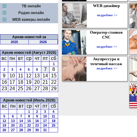
WEB-дизайнер
ТВ онлайн
Радио онлайн
подробнее >>
WEB камеры онлайн
Оператор станков
Архив новостей за
CNC
2025
2026
подробнее >>
Архив новостей (Август 2026)
вс
пн
вт
ср
чт
пт
сб
Акупрессура и
точечный массаж
1
подробнее >>
7
8
2
3
4
5
6
9
10
11
12
13
14
15
16
17
18
19
20
21
22
23
24
25
26
27
28
29
Архив новостей (Июль 2026)
вс
пн
вт
ср
чт
пт
сб
1
2
3
4
5
6
7
8
9
10
11
12
13
14
15
16
17
18
19
20
21
22
23
24
25
26
27
28
29
30
31