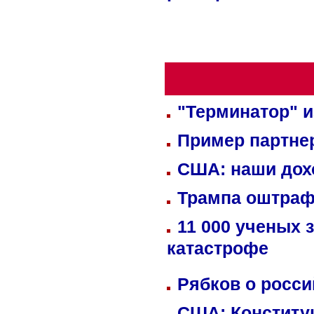
"Терминатор" и
Пример партне
США: наши дох
Трампа оштраф
11 000 ученых 
катастрофе
Рябков о росс
США: Конститу