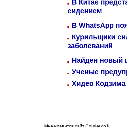
В Китае предст
сидением
В WhatsApp по
Курильщики си
заболеваний
Найден новый
Ученые предуп
Хидео Кодзима
Мне нравится сайт Courier.co.il