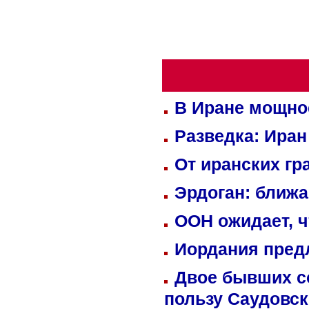
В Иране мощно
Разведка: Иран
От иранских гр
Эрдоган: ближ
ООН ожидает, ч
Иордания пред
Двое бывших со
пользу Саудовс