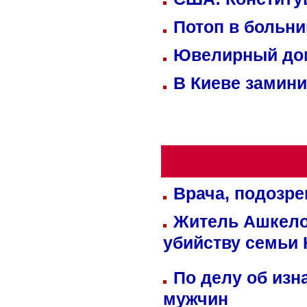
Потоп в больн
Ювелирный дом
В Киеве замини
Врача, подозре
Житель Ашкелон
убийству семьи 
По делу об изн
мужчин