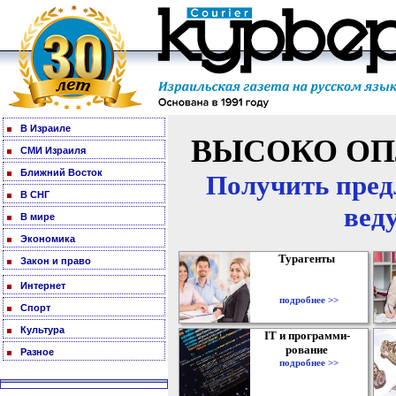
В Израиле
ВЫСОКО ОП
СМИ Израиля
Ближний Восток
Получить пред
В СНГ
вед
В мире
Экономика
Турагенты
Закон и право
Интернет
подробнее >>
Спорт
Культура
IT и программи-
рование
Разное
подробнее >>