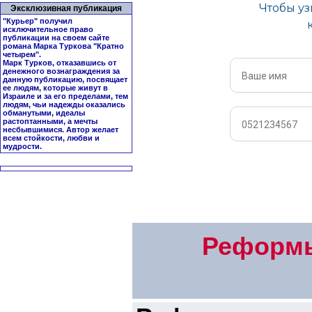
Эксклюзивная публикация
"Курьер" получил
исключительное право
публикации на своем сайте
романа Марка Туркова "
Кратно
четырем
".
Марк Турков, отказавшись от
денежного вознаграждения за
данную публикацию, посвящает
ее людям, которые живут в
Израиле и за его пределами, тем
людям, чьи надежды оказались
обманутыми, идеалы
растоптанными, а мечты
несбывшимися. Автор желает
всем стойкости, любви и
мудрости.
Реформы