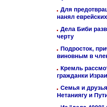
Для предотвра
нанял еврейских
Дела Биби разв
черту
Подросток, при
виновным в член
Кремль рассмо
гражданки Изра
Семья и друзь
Нетаниягу и Пут