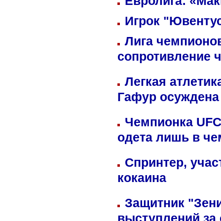
Евролига: «Ма
Игрок "Ювентус
Лига чемпионов
сопротивление 
Легкая атлетик
Гафур осуждена 
Чемпионка UFC
одета лишь в че
Спринтер, учас
кокаина
Защитник "Зен