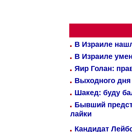
В Израиле нашл
В Израиле уме
Яир Голан: пра
Выходного дня 
Шакед: буду б
Бывший предст
лайки
Кандидат Лейбо