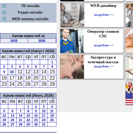
WEB-дизайнер
ТВ онлайн
Радио онлайн
подробнее >>
WEB камеры онлайн
Оператор станков
Архив новостей за
CNC
2025
2026
подробнее >>
Архив новостей (Август 2026)
вс
пн
вт
ср
чт
пт
сб
Акупрессура и
точечный массаж
1
подробнее >>
2
3
4
5
6
7
8
11
12
13
14
15
9
10
16
17
18
19
20
21
22
23
24
25
26
27
28
29
Архив новостей (Июль 2026)
вс
пн
вт
ср
чт
пт
сб
1
2
3
4
5
6
7
8
9
10
11
12
13
14
15
16
17
18
19
20
21
22
23
24
25
26
27
28
29
30
31