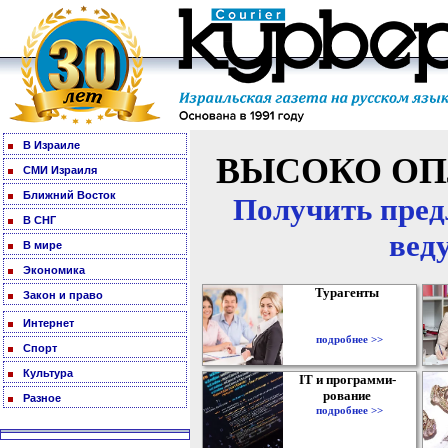
В Израиле
ВЫСОКО ОП
СМИ Израиля
Ближний Восток
Получить пред
В СНГ
вед
В мире
Экономика
Турагенты
Закон и право
Интернет
подробнее >>
Спорт
Культура
IT и программи-
рование
Разное
подробнее >>