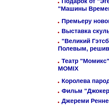
Подарок от "Эг
"Машины Време
Премьеру новог
Выставка скуль
"Великий Гэтсб
Полевым, решив
Театр "Момикс"
MOMIX
Королева парод
Фильм "Джокер
Джереми Реннер