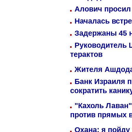
Алович просил 
Началась встре
Задержаны 45 н
Руководитель 
терактов
Жителя Ашдода
Банк Израиля п
сократить кани
"Кахоль Лаван
против прямых 
Охана: я пойду