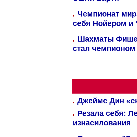
Эшли Барти
Чемпионат мир
себя Нойером и 
Шахматы Фишер
стал чемпионом
Джеймс Дин «сн
Резала себя: Л
изнасилования