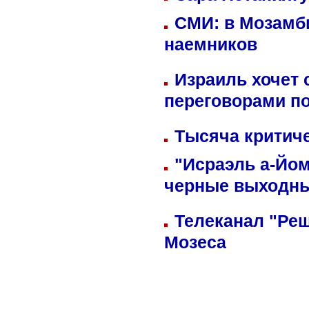
СМИ: в Мозамби
наемников
Израиль хочет 
переговорами п
Тысяча критиче
"Исраэль а-Йом
черные выходн
Телеканал "Реш
Мозеса