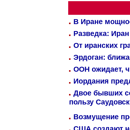
В Иране мощно
Разведка: Иран
От иранских гр
Эрдоган: ближ
ООН ожидает, ч
Иордания пред
Двое бывших со
пользу Саудовс
Возмущение пр
США создают н