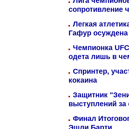
Лига чемпионов
сопротивление 
Легкая атлетик
Гафур осуждена 
Чемпионка UFC
одета лишь в че
Спринтер, учас
кокаина
Защитник "Зен
выступлений за
Финал Итоговог