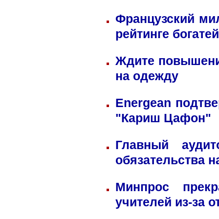
Французский ми
рейтинге богате
Ждите повышени
на одежду
Energean подтве
"Кариш Цафон"
Главный ауди
обязательства н
Минпрос прек
учителей из-за 