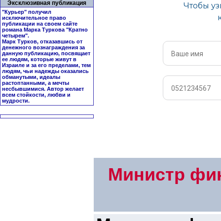
Эксклюзивная публикация
"Курьер" получил
исключительное право
публикации на своем сайте
романа Марка Туркова "
Кратно
четырем
".
Марк Турков, отказавшись от
денежного вознаграждения за
данную публикацию, посвящает
ее людям, которые живут в
Израиле и за его пределами, тем
людям, чьи надежды оказались
обманутыми, идеалы
растоптанными, а мечты
несбывшимися. Автор желает
всем стойкости, любви и
мудрости.
Министр фи