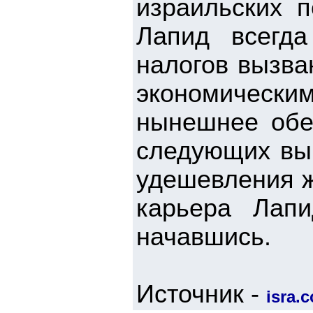
израильских п
Лапид всегд
налогов вызва
экономическ
нынешнее обе
следующих выб
удешевления ж
карьера Лапи
начавшись.
Источник -
isra.