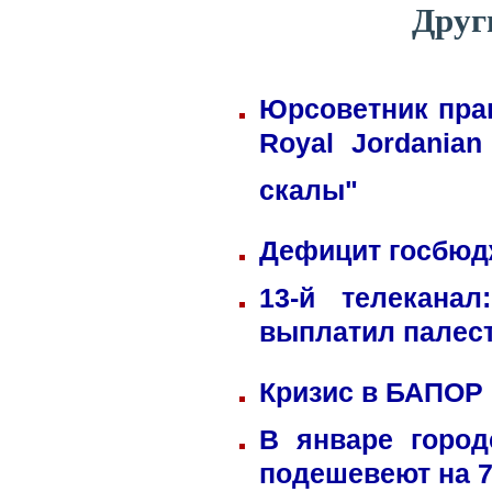
Друг
Юрсоветник пра
Royal Jordania
скалы"
Дефицит госбюдж
13-й телекана
выплатил палес
Кризис в БАПОР
В январе город
подешевеют на 