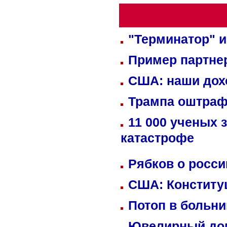
"Терминатор" и
Пример партне
США: наши дох
Трампа оштраф
11 000 ученых 
катастрофе
Рябков о росс
США: Конститу
Потоп в больн
Ювелирный дом