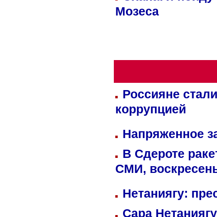
Мозеса
Россияне стали
коррупцией
Напряженное за
В Сдероте раке
СМИ, воскресень
Нетаниягу: пре
Сара Нетаниягу