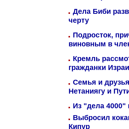
Дела Биби разв
черту
Подросток, при
виновным в член
Кремль рассмо
гражданки Изра
Семья и друзь
Нетаниягу и Пут
Из "дела 4000"
Выбросил кока
Кипур