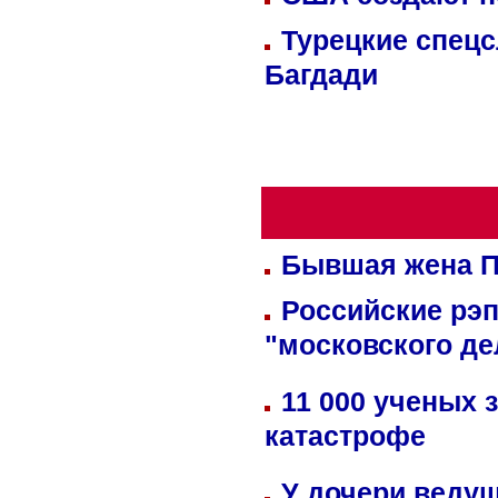
Турецкие спецс
Багдади
Бывшая жена П
Российские рэ
"московского де
11 000 ученых 
катастрофе
У дочери веду