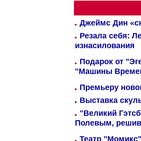
Джеймс Дин «сн
Резала себя: Л
изнасилования
Подарок от "Эг
"Машины Време
Премьеру новог
Выставка скуль
"Великий Гэтсб
Полевым, решив
Театр "Момикс"