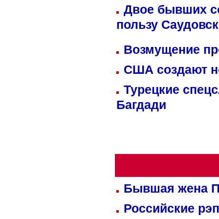
Двое бывших со
пользу Саудовс
Возмущение пр
США создают н
Турецкие спецс
Багдади
Бывшая жена П
Российские рэ