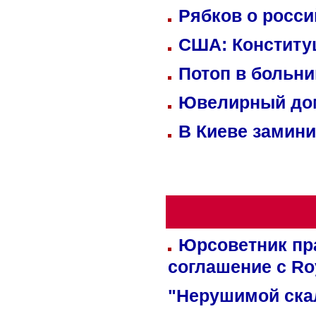
Рябков о росс
США: Конститу
Потоп в больн
Ювелирный дом
В Киеве замини
Юрсоветник пр
соглашение с Ro
"Нерушимой ска