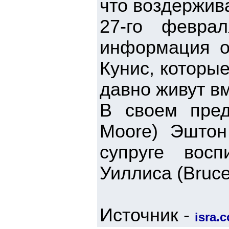
что воздержив
27-го февра
информация о
Кунис, которые
давно живут в
В своем пре
Moore) Эштон
супруге вос
Уиллиса (Bruce 
Источник -
isra.