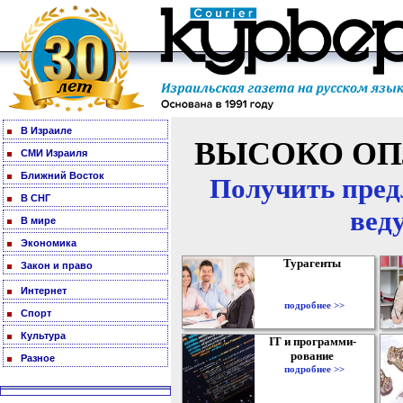
В Израиле
ВЫСОКО ОП
СМИ Израиля
Ближний Восток
Получить пред
В СНГ
вед
В мире
Экономика
Турагенты
Закон и право
Интернет
подробнее >>
Спорт
Культура
IT и программи-
рование
Разное
подробнее >>