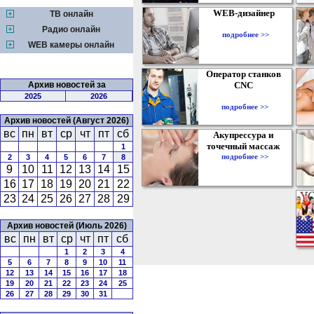
WEB-дизайнер
ТВ онлайн
Радио онлайн
подробнее >>
WEB камеры онлайн
Оператор станков
Архив новостей за
CNC
2025
2026
подробнее >>
Архив новостей (Август 2026)
вс
пн
вт
ср
чт
пт
сб
Акупрессура и
точечный массаж
1
подробнее >>
2
3
4
5
6
7
8
9
10
11
12
13
14
15
16
17
18
19
20
21
22
23
24
25
26
27
28
29
Архив новостей (Июль 2026)
вс
пн
вт
ср
чт
пт
сб
1
2
3
4
5
6
7
8
9
10
11
12
13
14
15
16
17
18
19
20
21
22
23
24
25
26
27
28
29
30
31