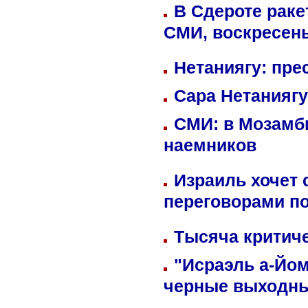
В Сдероте раке
СМИ, воскресень
Нетаниягу: пре
Сара Нетаниягу
СМИ: в Мозамби
наемников
Израиль хочет 
переговорами п
Тысяча критиче
"Исраэль а-Йом
черные выходн