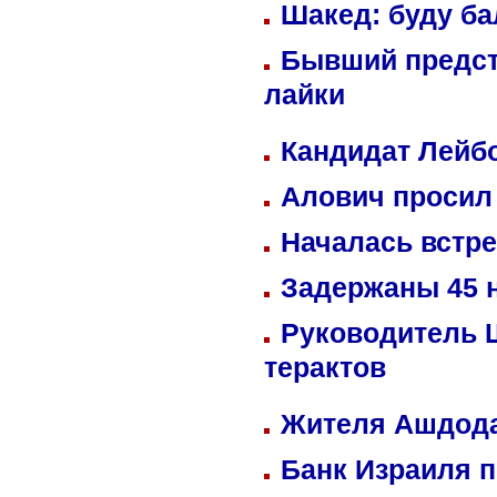
Шакед: буду б
Бывший предст
лайки
Кандидат Лейбо
Алович просил 
Началась встре
Задержаны 45 н
Руководитель 
терактов
Жителя Ашдода
Банк Израиля п