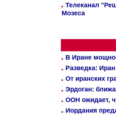
Телеканал "Реш
Мозеса
В Иране мощно
Разведка: Иран
От иранских гр
Эрдоган: ближ
ООН ожидает, ч
Иордания пред