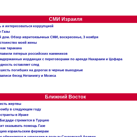
СМИ Израиля
ь и интересоваться коррупцией
е Газы
й дом. Обзор ивритоязычных СМИ, воскресенье, 3 ноября
остоинство моей жены
 как таракана
главили пятерых российских наемников
о задержанных иорданцах с переговорами по аренде Нахараим и Цофара
едность оставляет след
: шесть погибших на дорогах в черные выходные
записи бесед Нетаниягу и Мозеса
Ближний Восток
 есть жертвы
бомбу в следующем году
нстранты в Ираке
Багдади стремится в Турцию
жит оказывать помощь Газе
ацию израильским фермерам
er обвиняются в шпионаже в пользу Саудовской Аравии