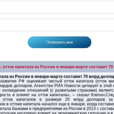
 отток капитала из России в январе-марте составит 7
тала из России в январе-марте составит 70 млрд долла
развития РФ оценивает чистый отток капитала (отток м
иардов долларов. Агентство РИА Новости цитирует в этой
е охлаждение отношений (с развитыми странами) являет
оста и влияет на отток капитала», – сказал Клепач.След
ло отток капиталов в размере 25 млрд долларов за
ок в оттоке капитала начался еще в январе, когда состави
итала банками и предприятиями из России в 2013 г. состав
итуация негативно влияет на экономическую ситуацию и в 