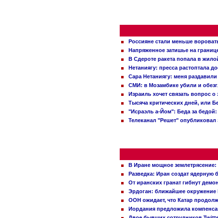
Россияне стали меньше вороват
Напряженное затишье на границ
В Сдероте ракета попала в жило
Нетаниягу: пресса растоптала д
Сара Нетаниягу: меня раздавили
СМИ: в Мозамбике убили и обез
Израиль хочет связать вопрос 
Тысяча критических дней, или Б
"Исраэль а-Йом": Беда за бедой
Телеканал "Решет" опубликовал 
В Иране мощное землетрясение:
Разведка: Иран создат ядерную 
От иранских гранат гибнут демо
Эрдоган: ближайшее окружение 
ООН ожидает, что Катар продол
Иордания предложила компенс
Двое бывших сотрудников Twitt