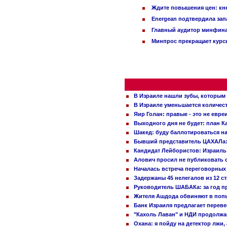
Ждите повышения цен: кне
Energean подтвердила зап
Главный аудитор минфина 
Минпрос прекращает курсы
В Израиле нашли зубы, которым 
В Израиле уменьшается количес
Яир Голан: правые - это не евре
Выходного дня не будет: план 
Шакед: буду баллотироваться н
Бывший представитель ЦАХАЛа: 
Кандидат Лейбористов: Израиль 
Алович просил не публиковать с
Началась встреча переговорных
Задержаны 45 нелегалов из 12 с
Руководитель ШАБАКа: за год п
Жителя Ашдода обвиняют в попы
Банк Израиля предлагает переве
"Кахоль Лаван" и НДИ продолж
Охана: я пойду на детектор лжи,