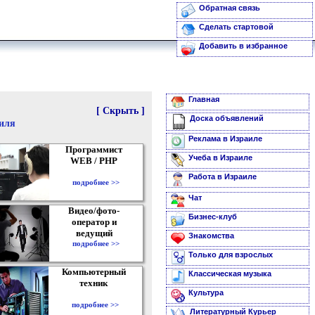
Обратная связь
Сделать стартовой
Добавить в избранное
Главная
[ Скрыть ]
Доска объявлений
аиля
Реклама в Израиле
Программист
Учеба в Израиле
WEB / PHP
Работа в Израиле
подробнее >>
Чат
Видео/фото-
Бизнес-клуб
оператор и
ведущий
Знакомства
подробнее >>
Только для взрослых
Компьютерный
Классическая музыка
техник
Культура
подробнее >>
Литературный Курьер