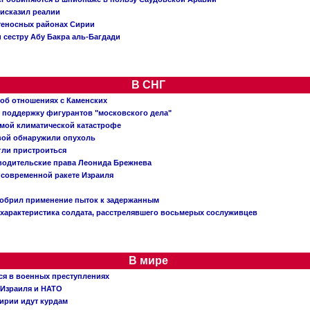
исказил реалии
теносных районах Сирии
 сестру Абу Бакра аль-Багдади
В СНГ
 об отношениях с Каменских
 поддержку фигурантов "московского дела"
емой климатической катастрофе
вой обнаружили опухоль
огли пристроиться
 водительские права Леонида Брежнева
 современной ракете Израиля
добрил применение пыток к задержанным
характеристика солдата, расстрелявшего восьмерых сослуживцев
В мире
ся в военных преступлениях
 Израиля и НАТО
ирии идут курдам