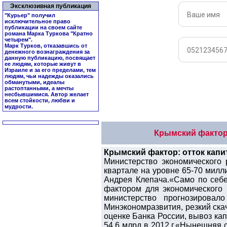
Эксклюзивная публикация
"Курьер" получил
исключительное право
публикации на своем сайте
романа Марка Туркова "
Кратно
четырем
".
Марк Турков, отказавшись от
денежного вознаграждения за
данную публикацию, посвящает
ее людям, которые живут в
Израиле и за его пределами, тем
людям, чьи надежды оказались
обманутыми, идеалы
растоптанными, а мечты
несбывшимися. Автор желает
всем стойкости, любви и
мудрости.
Крымский фактор:
Крымский фактор: отток капи
Министерство экономического 
квартале на уровне 65-70 милл
Андрея Клепача.«Само по себ
фактором для экономического р
министерство прогнозирова
Минэкономразвития, резкий скач
оценке Банка России, вывоз кап
54,6 млрд в 2012 г.«Нынешняя с