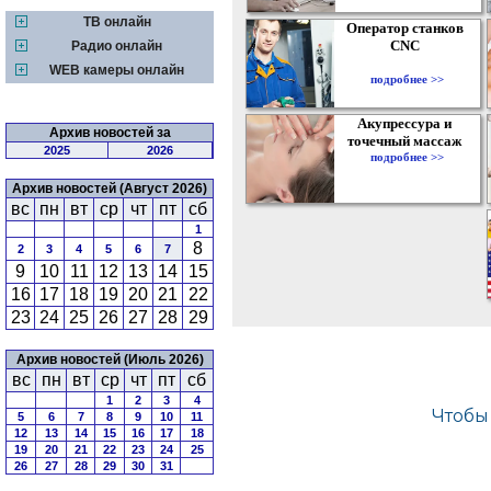
ТВ онлайн
Оператор станков
CNC
Радио онлайн
WEB камеры онлайн
подробнее >>
Акупрессура и
Архив новостей за
точечный массаж
2025
2026
подробнее >>
Архив новостей (Август 2026)
вс
пн
вт
ср
чт
пт
сб
1
8
2
3
4
5
6
7
9
10
11
12
13
14
15
16
17
18
19
20
21
22
23
24
25
26
27
28
29
Архив новостей (Июль 2026)
вс
пн
вт
ср
чт
пт
сб
1
2
3
4
5
6
7
8
9
10
11
12
13
14
15
16
17
18
19
20
21
22
23
24
25
26
27
28
29
30
31