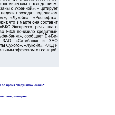
кономическим последствиям,
заны с Украиной», – цитирует
 недели проходят под знаком
м», «Лукойл», «Роснефть»,
ит, что в марте она составит
 «БКС Экспресс», речь шла о
во Fitch понизило кредитный
ьфа-банка», сообщает Би-Би-
к, ЗАО «Ситибанк» и ЗАО
ты Сухого», «Лукойл», РЖД и
иальным эффектом от санкций,
м во время "Нерушимой скалы"
иллионов долларов