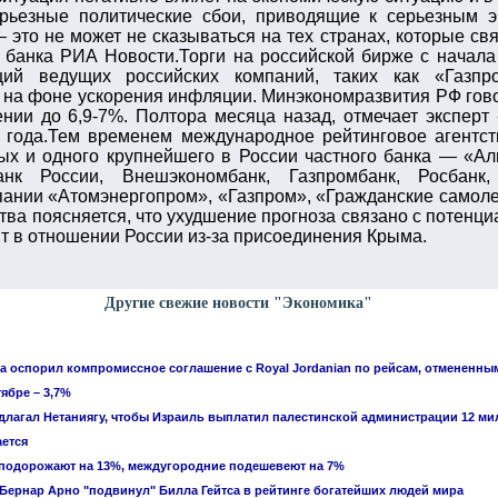
ерьезные политические сбои, приводящие к серьезным э
 это не может не сказываться на тех странах, которые свя
о банка РИА Новости.Торги на российской бирже с начала
ий ведущих российских компаний, таких как «Газпро
 на фоне ускорения инфляции. Минэкономразвития РФ говор
ении до 6,9-7%. Полтора месяца назад, отмечает эксперт
 года.Тем временем международное рейтинговое агентст
ных и одного крупнейшего в России частного банка — «Ал
анк России, Внешэкономбанк, Газпромбанк, Росбан
пании «Атомэнергопром», «Газпром», «Гражданские самоле
тва поясняется, что ухудшение прогноза связано с потенц
 в отношении России из-за присоединения Крыма.
Другие свежие новости "Экономика"
 оспорил компромиссное соглашение с Royal Jordanian по рейсам, отмененны
ябре – 3,7%
едлагал Нетаниягу, чтобы Израиль выплатил палестинской администрации 12 м
ется
 подорожают на 13%, междугородние подешевеют на 7%
ернар Арно "подвинул" Билла Гейтса в рейтинге богатейших людей мира