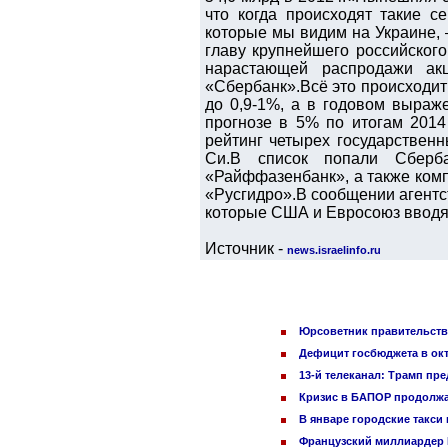
что когда происходят такие с
которые мы видим на Украине, –
главу крупнейшего российског
нарастающей распродажи акц
«Сбербанк».Всё это происходит
до 0,9-1%, а в годовом выраж
прогнозе в 5% по итогам 2014
рейтинг четырех государствен
Си.В список попали Сберб
«Райффазенбанк», а также ком
«Русгидро».В сообщении агентс
которые США и Евросоюз вводят
Источник -
news.israelinfo.ru
Юрсоветник правительства
Дефицит госбюджета в окт
13-й телеканал: Трамп пр
Кризис в БАПОР продолжа
В январе городские такси
Французский миллиардер Б