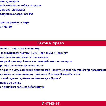
иона долларов
емой климатической катастрофе
 в Ливии: домыслы
Сирии не создать без РФ
орогой ремень в мире
ции метро
Закон и право
ве жены, перевели в изолятор
в подстрекательствах к убийству семьи Нетаниягу
тней девочки задержаны трое мужчин
х разборок мэр Рахата нанял еврейских инспекторов
ратура пересекла красную черту
 поджоге в Думе, признан виновным в членстве в террористической организац
етаниягу о помиловании гражданки Израиля Наамы Иссахар
 освобождения дойдем до Нетаниягу и Путина"
инение во взятке
 о сбившем ребенка в Йом Кипур
Интернет