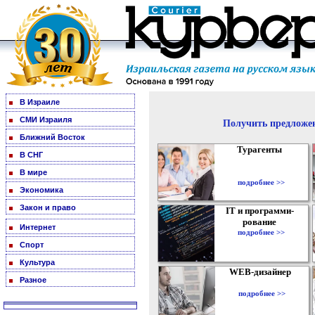
В Израиле
СМИ Израиля
Получить предложен
Ближний Восток
Турагенты
В СНГ
В мире
подробнее >>
Экономика
Закон и право
IT и программи-
рование
Интернет
подробнее >>
Спорт
Культура
WEB-дизайнер
Разное
подробнее >>