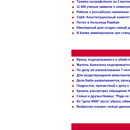
Трампа оштрафовали на 2 милл
11 000 ученых заявили о немину
Рябков о российских наемниках
США: Конституционный комитет 
Потоп в больнице Рамбам
Ювелирный дом создал самый д
В Киеве заминировали три стан
Врача, подозреваемого в убийст
Житель Ашкелона подозревается 
По делу об изнасиловании 7-ле
Для предотвращения межклановы
Дела Биби разваливаются, проку
Подросток, причастный к делу о
Кремль рассмотрит обращение Н
Семья и друзья Наамы: "Ради ее
Из "дела 4000" могут убрать обв
Выбросил кокаин: новые данные