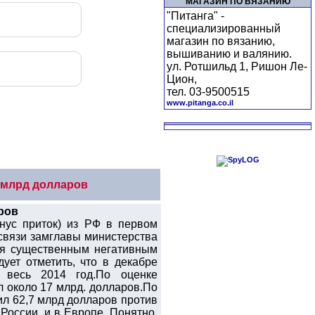
МАГАЗИН ПО ВЯЗАНИЮ
"Питанга" -
специализированный
магазин по вязанию,
вышиванию и валянию.
ул. Ротшильд 1, Ришон Ле-
Цион,
тел. 03-9500515
www.pitanga.co.il
0 млрд долларов
ров
инус приток) из РФ в первом
 связи замглавы министерства
ся существенным негативным
ует отметить, что в декабре
 весь 2014 год.По оценке
л около 17 млрд. долларов.По
ил 62,7 млрд долларов против
России, и в Европе. Понятно,