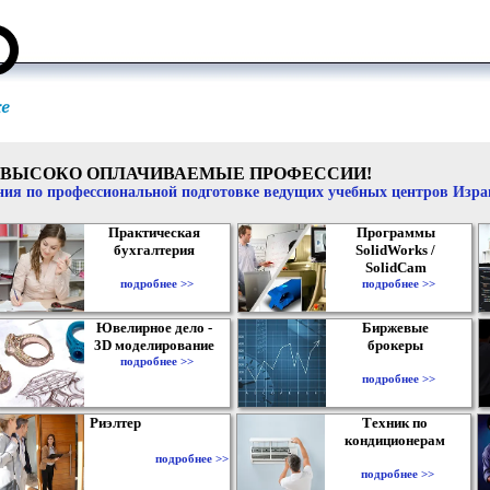
ВЫСОКО ОПЛАЧИВАЕМЫЕ ПРОФЕССИИ!
ия по профессиональной подготовке ведущих учебных центров Изр
Практическая
Программы
бухгалтерия
SolidWorks /
SolidCam
подробнее >>
подробнее >>
Ювелирное дело -
Биржевые
3D моделирование
брокеры
подробнее >>
подробнее >>
Риэлтер
Техник по
кондиционерам
подробнее >>
подробнее >>