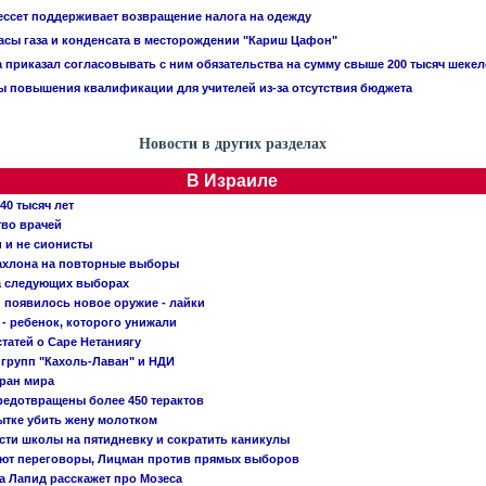
ссет поддерживает возвращение налога на одежду
асы газа и конденсата в месторождении "Кариш Цафон"
приказал согласовывать с ним обязательства на сумму свыше 200 тысяч шекел
 повышения квалификации для учителей из-за отсутствия бюджета
Новости в других разделах
В Израиле
40 тысяч лет
тво врачей
и и не сионисты
Кахлона на повторные выборы
а следующих выборах
появилось новое оружие - лайки
- ребенок, которого унижали
татей о Саре Нетаниягу
 групп "Кахоль-Лаван" и НДИ
тран мира
редотвращены более 450 терактов
тке убить жену молотком
сти школы на пятидневку и сократить каникулы
ают переговоры, Лицман против прямых выборов
 а Лапид расскажет про Мозеса