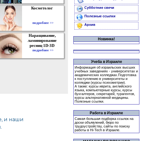
Косметолог
Субботние свечи
Полезные ссылки
подробнее >>
Архив
Наращивание,
Новинка!
ламинирование
ресниц 1D-3D
подробнее >>
Учеба в Израиле
Информация об израильских высших
учебных заведениях - университетах и
академических колледжах.Подготовка
к поступлению в университеты и
колледжи (курсы психометрии).
А также: курсы иврита, английского
языка, компьютерные курсы, курсы
бухгалтеров, секретарей, турагентов,
курсы альтернативной медицины.
Полезные ссылки.
Работа в Израиле
Самая большая подборка ссылок на
доски объявлений, бюро по
трудоустройству, сайты по поиску
работы в Hi-Tech в Израиле.