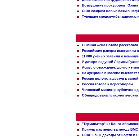
Возмущение прокуроров: Охана 
США создают новые базы в неф
Турецкие спецслужбы задержали
Бывшая жена Потапа рассказала
Российские рэперы выступили в
11 000 ученых заявили о немину
У дочери ведущей Ларисы Гузее
Асмус о секс-сцене: долго не м
На аукционе в Москве выставят
Россия получила доступ к самой
Россия готова к переговорам
Чеченский министр публично о
Обнародована психологическая 
"Терминатор" из Конго обвиняет
Пример партнерства между ВМС
США: наши доходы от нефти в С