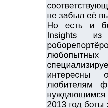
соответствующ
не забыл её в
Но есть и б
Insights и
роборепортё
любопытн
специализируе
интересны 
любителям фэ
нуждающимся 
2013 год боты