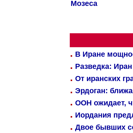
Мозеса
В Иране мощно
Разведка: Иран
От иранских гр
Эрдоган: ближ
ООН ожидает, ч
Иордания пред
Двое бывших со