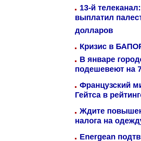
13-й телеканал
выплатил палес
долларов
Кризис в БАПО
В январе город
подешевеют на 
Французский м
Гейтса в рейтин
Ждите повышен
налога на одежд
Energean подтв