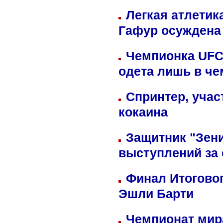
Легкая атлетик
Гафур осуждена 
Чемпионка UFC
одета лишь в че
Спринтер, учас
кокаина
Защитник "Зен
выступлений за
Финал Итоговог
Эшли Барти
Чемпионат мир