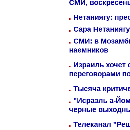
СМИ, воскресень
Нетаниягу: пре
Сара Нетаниягу
СМИ: в Мозамби
наемников
Израиль хочет 
переговорами п
Тысяча критиче
"Исраэль а-Йом
черные выходн
Телеканал "Реш