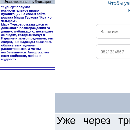
Эксклюзивная публикация
"Курьер" получил
исключительное право
публикации на своем сайте
романа Марка Туркова "
Кратно
четырем
".
Марк Турков, отказавшись от
денежного вознаграждения за
данную публикацию, посвящает
ее людям, которые живут в
Израиле и за его пределами, тем
людям, чьи надежды оказались
обманутыми, идеалы
растоптанными, а мечты
несбывшимися. Автор желает
всем стойкости, любви и
мудрости.
Уже через тр