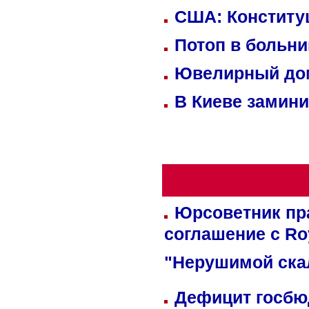
США: Конститу
Потоп в больн
Ювелирный дом
В Киеве замини
Юрсоветник пр
соглашение с Ro
"Нерушимой ска
Дефицит госбюд