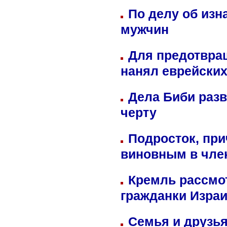
По делу об изн
мужчин
Для предотвра
нанял еврейских
Дела Биби разв
черту
Подросток, при
виновным в член
Кремль рассмо
гражданки Изра
Семья и друзь