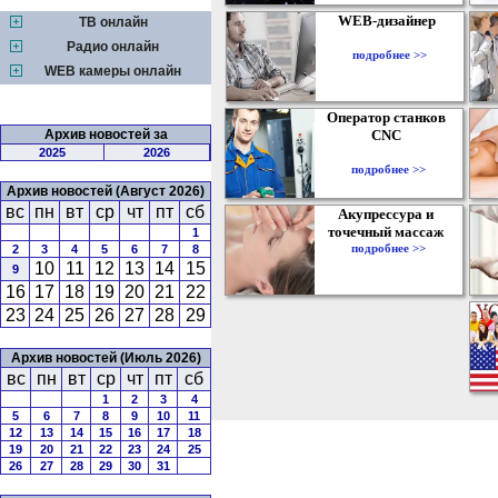
WEB-дизайнер
ТВ онлайн
Радио онлайн
подробнее >>
WEB камеры онлайн
Оператор станков
Архив новостей за
CNC
2025
2026
подробнее >>
Архив новостей (Август 2026)
вс
пн
вт
ср
чт
пт
сб
Акупрессура и
точечный массаж
1
подробнее >>
2
3
4
5
6
7
8
10
11
12
13
14
15
9
16
17
18
19
20
21
22
23
24
25
26
27
28
29
Архив новостей (Июль 2026)
вс
пн
вт
ср
чт
пт
сб
1
2
3
4
5
6
7
8
9
10
11
12
13
14
15
16
17
18
19
20
21
22
23
24
25
26
27
28
29
30
31