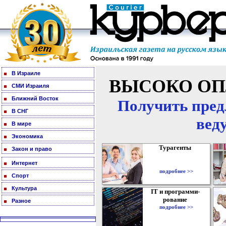
В Израиле
ВЫСОКО ОП
СМИ Израиля
Ближний Восток
Получить пред
В СНГ
вед
В мире
Экономика
Турагенты
Закон и право
Интернет
подробнее >>
Спорт
Культура
IT и программи-
рование
Разное
подробнее >>