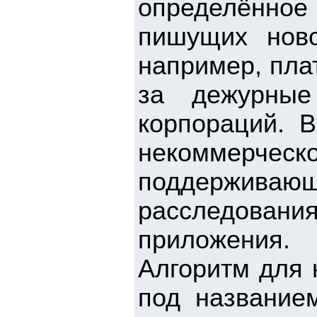
определённое 
пишущих ново
например, плат
за дежурные
корпораций. 
некоммерче
поддерживаю
расследован
приложения.
Алгоритм для 
под название