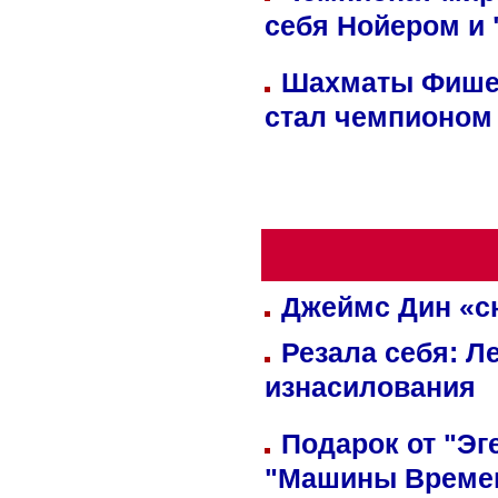
себя Нойером и 
Шахматы Фишер
стал чемпионом
Джеймс Дин «сн
Резала себя: Л
изнасилования
Подарок от "Эг
"Машины Време