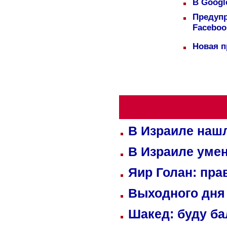
В Googl
Предуп
Faceboo
Новая п
В Израиле нашл
В Израиле уме
Яир Голан: пра
Выходного дня 
Шакед: буду б